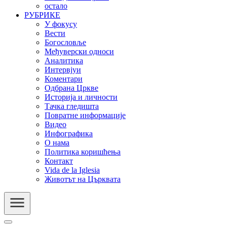
остало
РУБРИКЕ
У фокусу
Вести
Богословље
Међуверски односи
Аналитика
Интервјуи
Коментари
Одбрана Цркве
Историја и личности
Тачка гледишта
Повратне информације
Видео
Инфографика
О нама
Политика коришћења
Контакт
Vida de la Iglesia
Животът на Църквата