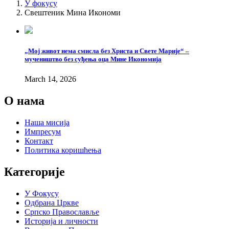
У фокусу
Свештеник Мина Икономи
„Мој живот нема смисла без Христа и Свете Марије“ –
мучеништво без суђења оца Мине Икономија
March 14, 2026
О нама
Наша мисија
Импресум
Контакт
Политика коришћења
Категорије
У Фокусу
Одбрана Цркве
Српско Православље
Историја и личности