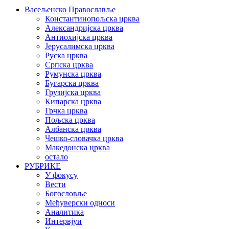
Васељенско Православље
Константинопољска црква
Александријска црква
Антиохијска црква
Јерусалимска црква
Руска црква
Српска црква
Румунска црква
Бугарска црква
Грузијска црква
Кипарска црква
Грчка црква
Пољска црква
Албанска црква
Чешко-словачка црква
Македонска црква
остало
РУБРИКЕ
У фокусу
Вести
Богословље
Међуверски односи
Аналитика
Интервјуи