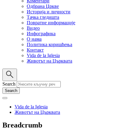
Коментари
Одбрана Цркве
Историја и личности
Тачка гледишта
Повратне информације
Видео
Инфографика
О нама
Политика коришћења
Контакт
Vida de la Iglesia
Животът на Църквата
Search
Vida de la Iglesia
Животът на Църквата
Breadcrumb