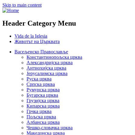
Skip to main content
Header Category Menu
Vida de la Iglesia
Животът на Църквата
Васељенско Православље
Константинопољска црква
Александријска црква
Антиохијска црква
Јерусалимска црква
Руска црква
Српска црква
Румунска црква
Бугарска црква
Грузијска црква
Кипарска црква
Грчка црква
Пољска црква
Албанска црква
Чешко-словачка црква
Македонска црква