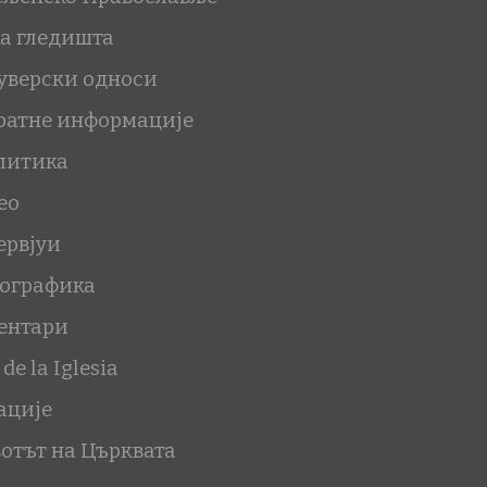
ка гледишта
уверски односи
ратне информације
литика
ео
ервјуи
ографика
ентари
 de la Iglesia
ације
отът на Църквата