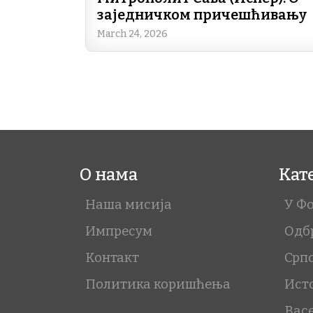
заједничком причешћивању
March 24, 2026
О нама
Кат
Наша мисија
У Ф
Импресум
Одб
Контакт
Срп
Политика коришћења
Ист
Вас