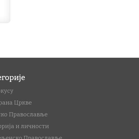
егорије
окусу
рана Цркве
ско Православље
орија и личности
ељенско Православље