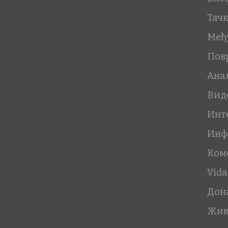
Тач
Међ
Пов
Ана
Вид
Инт
Инф
Ком
Vida
Дон
Жив