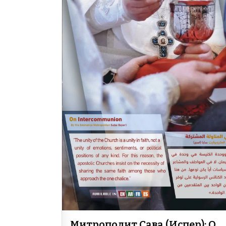
Митрополит Сава (Испер): О