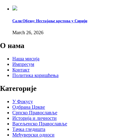
Breadcrumb
Сали Обеид: Нестајање крстова у Сирији
March 26, 2026
О нама
Наша мисија
Импресум
Контакт
Политика коришћења
Категорије
У Фокусу
Одбрана Цркве
Српско Православље
Историја и личности
Васељенско Православље
Тачка гледишта
Међуверски односи