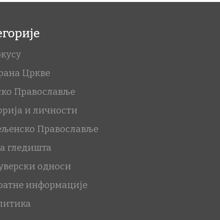
егорије
окусу
рана Цркве
ско Православље
орија и личности
ељенско Православље
ка гледишта
уверски односи
ратне информације
литика