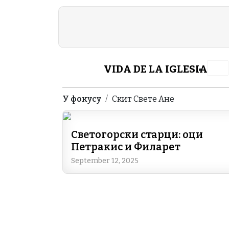
Skip to main content
Header Category M
VIDA DE LA IGLESIA
Breadcrumb
У фокусу
Скит Свете Ане
Светогорски старци: оци
Петракис и Филарет
September 12, 2025