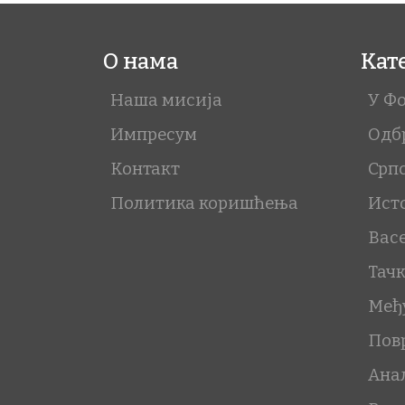
О нама
Кат
Наша мисија
У Ф
Импресум
Одб
Контакт
Срп
Политика коришћења
Ист
Вас
Тач
Међ
Пов
Ана