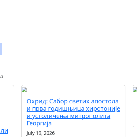
u
ва
Охрид: Сабор светих апостола
и прва годишњица хиротоније
и устоличења митрополита
Георгија
оли
July 19, 2026