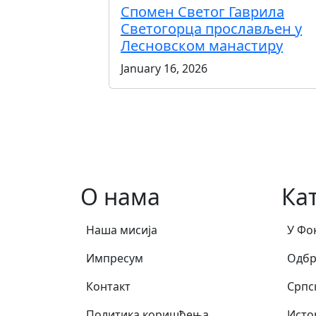
Спомен Светог Гаврила
Светогорца прослављен у
Лесновском манастиру
January 16, 2026
Pagination
О нама
Ка
Наша мисија
У Фо
Импресум
Одбр
Контакт
Српс
Политика коришћења
Исто