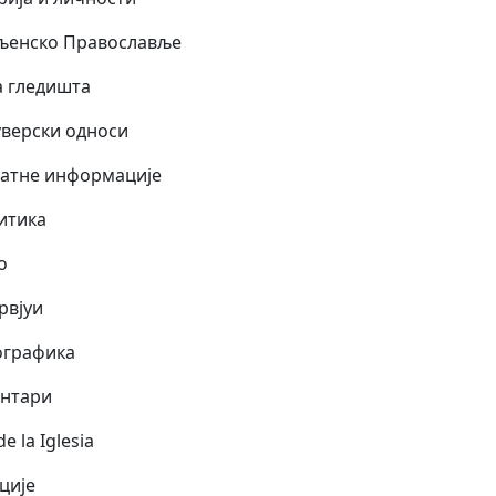
љенско Православље
а гледишта
верски односи
атне информације
итика
о
рвјуи
графика
нтари
de la Iglesia
ције