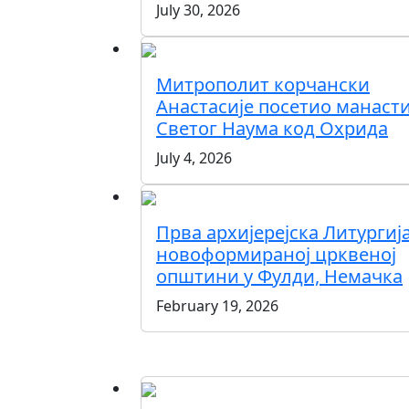
July 30, 2026
Митрополит корчански
Анастасије посетио манаст
Светог Наума код Охрида
July 4, 2026
Прва архијерејска Литургија
новоформираној црквеној
општини у Фулди, Немачка
February 19, 2026