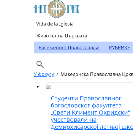
Skip to main content
Header Category Men
Vida de la Iglesia
Животът на Църквата
Васељенско Православље
РУБРИКЕ
Breadcrumb
У фокусу
Македонска Православна Црк
Студенти Православног
богословског факултета
„Свети Климент Охридски“
учествовали на
Демирхисарској летњој шк