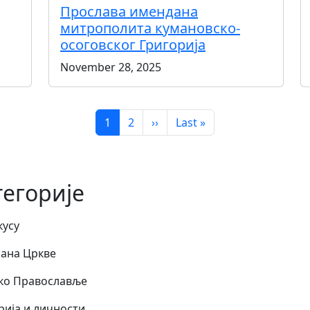
Прослава имендана
митрополита кумановско-
осоговског Григорија
November 28, 2025
Page
Page
Next page
Last page
1
2
››
Last »
тегорије
кусу
ана Цркве
ко Православље
рија и личности