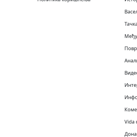
Васе
Тачк
Међу
Повр
Анал
Виде
Инте
Инфо
Коме
Vida 
Дона