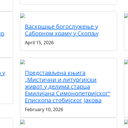
Васкршње богослужење у
ир
Саборном храму у Скопљу
April 15, 2026
 у
Представљена књига
„Мистични и литургијски
живот у делима старца
Емилијана Симонопетријског“
Епископа стобијског Јакова
February 10, 2026