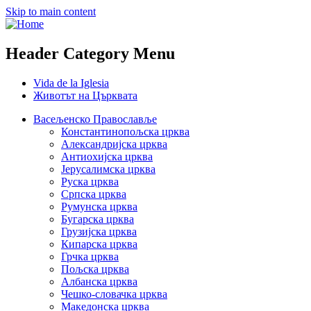
Skip to main content
Header Category Menu
Vida de la Iglesia
Животът на Църквата
Васељенско Православље
Константинопољска црква
Александријска црква
Антиохијска црква
Јерусалимска црква
Руска црква
Српска црква
Румунска црква
Бугарска црква
Грузијска црква
Кипарска црква
Грчка црква
Пољска црква
Албанска црква
Чешко-словачка црква
Македонска црква