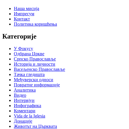
Наша мисија
Импресум
Контакт
Политика коришћења
Категорије
У Фокусу
Одбрана Цркве
Српско Православље
Историја и личности
Васељенско Православље
Тачка гледишта
Међуверски односи
Повратне информације
Аналитика
Видео
Интервјуи
Инфографика
Коментари
Vida de la Iglesia
Донације
Животът на Църквата