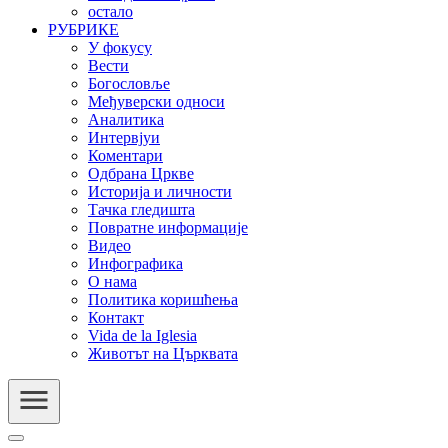
остало
РУБРИКЕ
У фокусу
Вести
Богословље
Међуверски односи
Аналитика
Интервјуи
Коментари
Одбрана Цркве
Историја и личности
Тачка гледишта
Повратне информације
Видео
Инфографика
О нама
Политика коришћења
Контакт
Vida de la Iglesia
Животът на Църквата