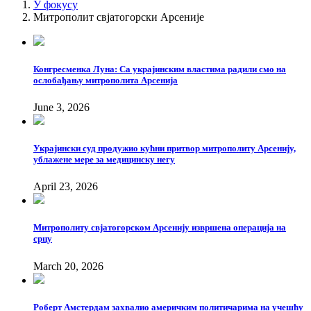
У фокусу
Митрополит свјатогорски Арсеније
Конгресменка Луна: Са украјинским властима радили смо на
ослобађању митрополита Арсенија
June 3, 2026
Украјински суд продужио кућни притвор митрополиту Арсенију,
ублажене мере за медицинску негу
April 23, 2026
Митрополиту свјатогорском Арсенију извршена операција на
срцу
March 20, 2026
Роберт Амстердам захвалио америчким политичарима на учешћу