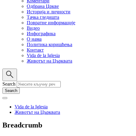
Коментари
Одбрана Цркве
Историја и личности
Тачка гледишта
Повратне информације
Видео
Инфографика
О нама
Политика коришћења
Контакт
Vida de la Iglesia
Животът на Църквата
Search
Vida de la Iglesia
Животът на Църквата
Breadcrumb