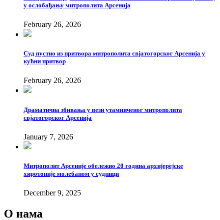
у ослобађању митрополита Арсенија
February 26, 2026
Суд пустио из притвора митрополита свјатогорског Арсенија у
кућни притвор
February 26, 2026
Драматична збивања у вези утамниченог митрополита
свјатогорског Арсенија
January 7, 2026
Mитрополит Арсеније обележио 20 година архијерејске
хиротоније молебаном у судници
December 9, 2025
О нама