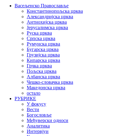
Васељенско Православље
Константинопољска црква
Александријска црква
Антиохијска црква
Јерусалимска црква
Руска црква
Српска црква
Румунска црква
Бугарска црква
Грузијска црква
Кипарска црква
Грчка црква
Пољска црква
Албанска црква
Чешко-словачка црква
Македонска црква
остало
РУБРИКЕ
У фокусу
Вести
Богословље
Међуверски односи
Аналитика
Интервјуи