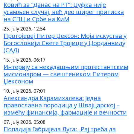
Ковић за "Данас на РТ": Џуфка није
усамљен случај, већ део ширег притиска
на СПЦ и Србе на КиМ
25. July 2026. 12:54
Протојереј Питер Џексон: Моја искуства у
Богословији Свете Тројице у Џорданвилу
(САД)
15. July 2026. 06:17
Интервју са некадашњим протестантским
мисионаром — свештеником Питером
Џексоном
10. July 2026. 07:01
Александра Карамихалева: Једна
православна породица у Швајцарској –
између финансија, фармације и вечности
07. July 2026. 05:08
Попадија Габријела Луга: „Рај треба да