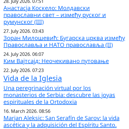
28. July 2026. 07:51
Анастасја Коскело: Молдавски
православни свет – између руског и
румунског (III)
27. July 2026. 03:43
Зоран Милошевић: Бугарска црква између
Православља и НАТО православља (II)
24. July 2026. 06:07
Ким Вајтсајд: Неочекивано путовање
22. July 2026. 07:23
Vida de la Iglesia
Una peregrinación virtual por los
monasterios de Serbia: descubre las joyas
espirituales de la Ortodoxia
16. March 2026. 08:56
Marjan Aleksic: San Serafín de Sarov: la vida
ascética y la adquisición del Espíritu Santo.