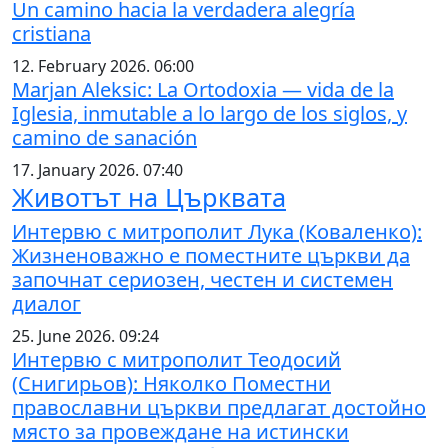
Un camino hacia la verdadera alegría
cristiana
12. February 2026. 06:00
Marjan Aleksic: La Ortodoxia — vida de la
Iglesia, inmutable a lo largo de los siglos, y
camino de sanación
17. January 2026. 07:40
Животът на Църквата
Интервю с митрополит Лука (Коваленко):
Жизненоважно е поместните църкви да
започнат сериозен, честен и системен
диалог
25. June 2026. 09:24
Интервю с митрополит Теодосий
(Снигирьов): Няколко Поместни
православни църкви предлагат достойно
място за провеждане на истински