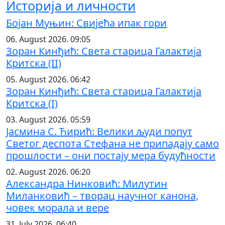
Историја и личности
Бојан Муњин: Свијећа ипак гори
06. August 2026. 09:05
Зоран Кинђић: Света старица Галактија
Критска (II)
05. August 2026. 06:42
Зоран Кинђић: Света старица Галактија
Критска (I)
03. August 2026. 05:59
Јасмина С. Ћирић: Велики људи попут
Светог деспота Стефана не припадају само
прошлости – они постају мера будућности
02. August 2026. 06:20
Александра Нинковић: Милутин
Миланковић – творац научног канона,
човек морала и вере
31. July 2026. 06:40