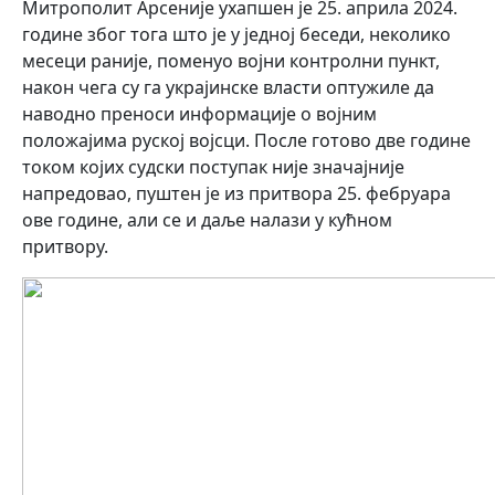
Митрополит Арсеније ухапшен је 25. априла 2024.
године због тога што је у једној беседи, неколико
месеци раније, поменуо војни контролни пункт,
након чега су га украјинске власти оптужиле да
наводно преноси информације о војним
положајима руској војсци. После готово две године
током којих судски поступак није значајније
напредовао, пуштен је из притвора 25. фебруара
ове године, али се и даље налази у кућном
притвору.