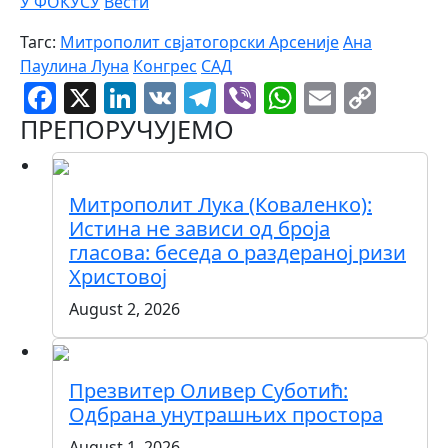
У ФОКУСУ
Вести
Тагс:
Митрополит свјатогорски Арсеније
Ана
Паулина Луна
Конгрес
САД
Facebook
X
LinkedIn
VK
Telegram
Viber
WhatsAp
Email
Cop
Link
ПРЕПОРУЧУЈЕМО
Митрополит Лука (Коваленко):
Истина не зависи од броја
гласова: беседа о раздераној ризи
Христовој
August 2, 2026
Презвитер Оливер Суботић:
Одбрана унутрашњих простора
August 1, 2026