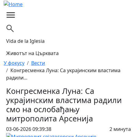
Skip to main content
Vida de la Iglesia
Животът на Църквата
Breadcrumb
У фокусу
Вести
Конгресменка Луна: Са украјинским властима
радили…
Конгресменка Луна: Са
украјинским властима радили
смо на ослобађању
митрополита Арсенија
03-06-2026 09:39:38
2 минута