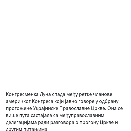
Конгресменка Луна спада међу ретке чланове
америчког Конгреса који јавно говоре у одбрану
прогоњене Украјинске Православне Цркве. Она се
више пута састајала са међуправославним
делегацијама ради разговора о прогону Цркве и
другим питањима.