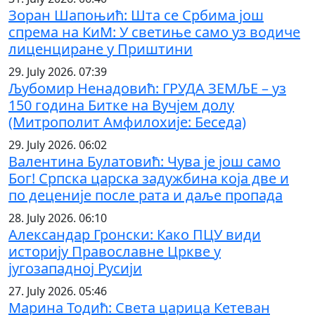
Зоран Шапоњић: Шта се Србима још
спрема на КиМ: У светиње само уз водиче
лиценциране у Приштини
29. July 2026. 07:39
Љубомир Ненадовић: ГРУДА ЗЕМЉЕ – уз
150 година Битке на Вучјем долу
(Митрополит Амфилохије: Беседа)
29. July 2026. 06:02
Валентина Булатовић: Чува је још само
Бог! Српска царска задужбина која две и
по деценије после рата и даље пропада
28. July 2026. 06:10
Александар Гронски: Како ПЦУ види
историју Православне Цркве у
југозападној Русији
27. July 2026. 05:46
Марина Тодић: Света царица Кетеван