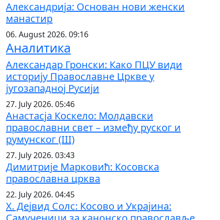
Александрија: Основан нови женски
манастир
06. August 2026. 09:16
Аналитика
Александар Гронски: Како ПЦУ види
историју Православне Цркве у
југозападној Русији
27. July 2026. 05:46
Анастасја Коскело: Молдавски
православни свет – између руског и
румунског (III)
27. July 2026. 03:43
Димитрије Марковић: Косовска
православна црква
22. July 2026. 04:45
Х. Дејвид Солс: Косово и Украјина:
Самученици за канонско православље