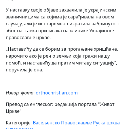
У наставку своје објаве захвалила је украјинским
званичницима са којима је сарађивала на овом
случају, али је истовремено изразила забринутост
због наставка притисака на клирике Украјинске
православне цркве.
„Наставићу да се борим за прогањане хришћане,
нарочито ако је реч о земљи која тражи нашу
помоћ, и наставићу да пратим читаву ситуацију“,
поручила је она.
Извор, фото
:
orthochristian.com
Превод са енглеског: редакција портала "Живот
Цркве"
Категорије:
Васељенско Православље
Руска црква