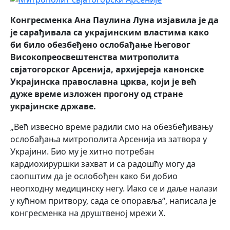
Конгресменка Ана Паулина Луна изјавила је да
је сарађивала са украјинским властима како
би било обезбеђено ослобађање Његовог
Високопреосвештенства митрополита
свјатогорског Арсенија, архијереја канонске
Украјинска православна црква, који је већ
дуже време изложен прогону од стране
украјинске државе.
„Већ извесно време радили смо на обезбеђивању
ослобађања митрополита Арсенија из затвора у
Украјини. Био му је хитно потребан
кардиохируршки захват и са радошћу могу да
саопштим да је ослобођен како би добио
неопходну медицинску негу. Иако се и даље налази
у кућном притвору, сада се опоравља“, написала је
конгресменка на друштвеној мрежи X.