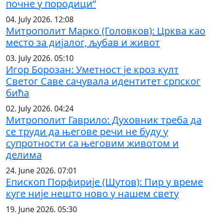
почне у породици“
04. July 2026. 12:08
Митрополит Марко (Головков): Црква као
место за дијалог, љубав и живот
03. July 2026. 05:10
Игор Борозан: Уметност је кроз култ
Светог Саве сачувала идентитет српског
бића
02. July 2026. 04:24
Митрополит Гаврило: Духовник треба да
се труди да његове речи не буду у
супротности са његовим животом и
делима
24. June 2026. 07:01
Епископ Порфирије (Шутов): Пир у време
куге није нешто ново у нашем свету
19. June 2026. 05:30