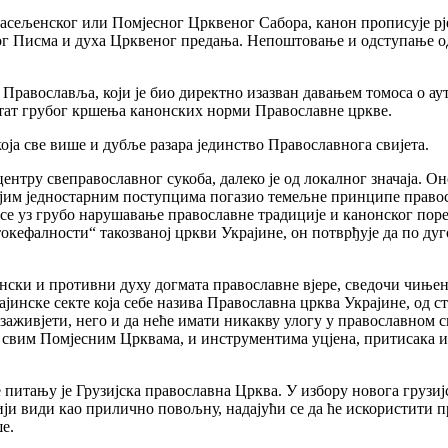
сељенског или Помјесног Црквеног Сабора, канон прописује рј
ог Писма и духа Црквеног предања. Непоштовање и одступање о
р Православља, који је био директно изазван давањем томоса о 
тат грубог кршења канонских норми Православне цркве.
која све више и дубље разара јединство Православнога свијета.
центру свеправославног сукоба, далеко је од локалног значаја. 
ојим једностарним поступцима погазио темељне принципе правосл
 се уз грубо нарушавање православне традиције и канонског пор
токефалности“ такозваној цркви Украјине, он потврђује да по ду
нски и противни духу догмата православне вјере, сведочи чиње
јинске секте која себе назива Православна црква Украјине, од с
е заживјети, него и да неће имати никакву улогу у православном с
свим Помјесним Црквама, и инструментима уцјена, притисака и
итању је Грузијска православна Црква. У избору новога грузијс
ји види као прилично повољну, надајући се да ће искористити пр
е.