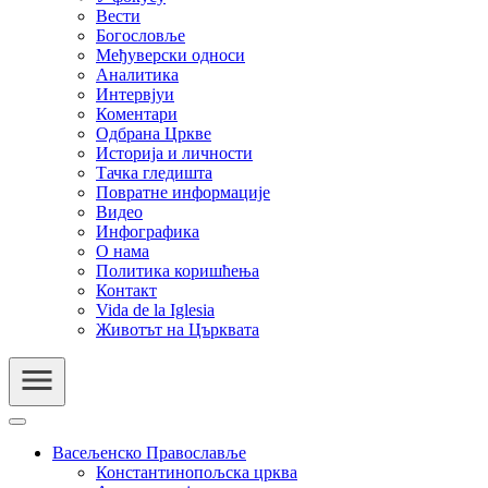
Вести
Богословље
Међуверски односи
Аналитика
Интервјуи
Коментари
Одбрана Цркве
Историја и личности
Тачка гледишта
Повратне информације
Видео
Инфографика
О нама
Политика коришћења
Контакт
Vida de la Iglesia
Животът на Църквата
Васељенско Православље
Константинопољска црква