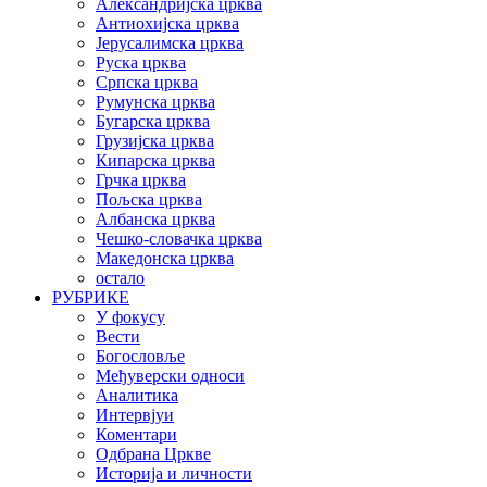
Александријска црква
Антиохијска црква
Јерусалимска црква
Руска црква
Српска црква
Румунска црква
Бугарска црква
Грузијска црква
Кипарска црква
Грчка црква
Пољска црква
Албанска црква
Чешко-словачка црква
Македонска црква
остало
РУБРИКЕ
У фокусу
Вести
Богословље
Међуверски односи
Аналитика
Интервјуи
Коментари
Одбрана Цркве
Историја и личности