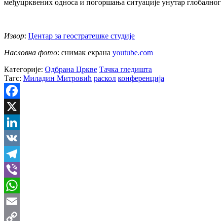
међуцрквених односа и погоршања ситуације унутар глобално
Извор
:
Центар за геостратешке студије
Насловна фото
: снимак екрана
youtube.com
Категорије:
Одбрана Цркве
Тачка гледишта
Тагс:
Миладин Митровић
раскол
конференција
Facebook
X
LinkedIn
VK
Telegram
Viber
WhatsApp
Email