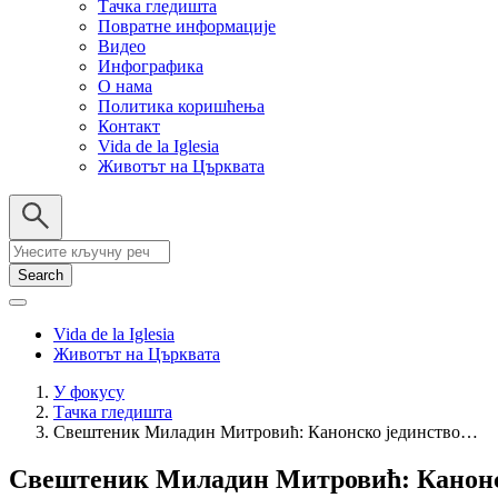
Тачка гледишта
Повратне информације
Видео
Инфографика
О нама
Политика коришћења
Контакт
Vida de la Iglesia
Животът на Църквата
Search
Vida de la Iglesia
Животът на Църквата
У фокусу
Тачка гледишта
Breadcrumb
Свештеник Миладин Митровић: Канонско јединство…
Свештеник Миладин Митровић: Канонск