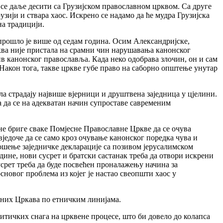
е се даље десити са Грузијском православном црквом. Са друге
узији и ствара хаос. Искрено се надамо да ће мудра Грузијска
на традицији.
прошло је више од седам година. Осим Александријске,
ква није пристала на срамни чин нарушавања канонског
ив канонског православља. Када неко одобрава злочин, он и сам
Након тога, такве цркве губе право на саборно општење унутар
ла страдају највише вјерници и друштвена заједница у цјелини.
а да се на адекватан начин супроставе савременим
е бриге сваке Помјесне Православне Цркве да се очува
једоче да се само кроз очување канонског поредка чува и
ошење заједничке декларације са позивом јерусалимском
дине, нови сусрет и братски састанак треба да отвори искрени
усрет треба да буде посвећен проналажењу начина за
новог проблема из којег је настао свеопшти хаос у
вних Цркава по етничким линијама.
итичких снага на црквене процесе, што би довело до колапса