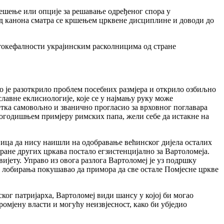
ешење или опције за решавање одређеног спора у
д канона сматра се кршењем црквене дисциплине и доводи до
аутокефалности украјинским расколницима од стране
Оно је разоткрило проблем посебних размјера и открило озбиљно
авне еклисиологије, које се у најмању руку може
етка самовољно и званично прогласио за врховног поглавара
гогодишњем примјеру римских папа, жели себе да истакне на
ница да нису наишли на одобравање већинског дијела осталих
тране других цркава постало егзистенцијално за Вартоломеја.
вијету. Управо из овога разлога Вартоломеј је уз подршку
 лобирања покушавао да примора да све остале Помјесне цркве
ког патријарха, Вартоломеј види шансу у којој би могао
омјену власти и могућу неизвјесност, како би убједио