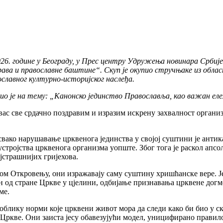
26. године у Београду, у Прес центру Удружења новинара Србије
ва и православне баштине“. Скуп је окупио стручњаке из области
ославног културно-историјског наслеђа.
ио је на тему: „Канонско јединство Православља, као важан ел
с све срдачно поздравим и изразим искрену захвалност организ
ако нарушавање црквенога јединства у својој суштини је антика
а устројства црквенога организма уопште. Због тога је раскол ап
ајстрашнијих гријехова.
ом Откровењу, они изражавају саму суштину хришћанске вере. Ј
 од стране Цркве у цјелини, одбијање признавања црквене догме 
ме.
облику норми које црквени живот мора да следи како би био у с
 Цркве. Они заиста јесу обавезујући модел, уницифирано правил