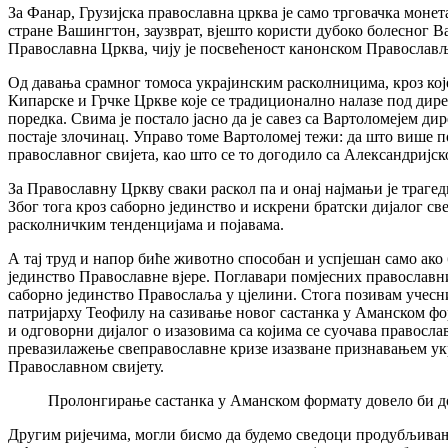
За Фанар, Грузијска православна црква је само трговачка монет
стране Вашингтон, заузврат, вјешто користи дубоко болесног Ва
Православна Црква, чију је посвећеност канонском Православљу
Од давања срамног томоса украјинским расколницима, кроз кој
Кипарске и Грчке Цркве које се традиционално налазе под дир
поредка. Свима је постало јасно да је савез са Вартоломејем 
постаје злочинац. Управо томе Вартоломеј тежи: да што више 
православног свијета, као што се то догодило са Александријс
За Православну Цркву сваки раскол па и онај најмањи је трагед
Због тога кроз саборно јединство и искрени братски дијалог св
расколничким тенденцијама и појавама.
А тај труд и напор биће животно способан и успјешан само ак
јединство Православне вјере. Поглавари помјесних православн
саборно јединство Правослаља у цјелини. Стога позивам учесн
патријарху Теофилу на сазивање новог састанка у Аманском форм
и одговорни дијалог о изазовима са којима се суочава правосл
превазилажење свеправославне кризе изазване признавањем укра
Православном свијету.
Пролонгирање састанка у Аманском формату довело би д
Другим ријечима, могли бисмо да будемо сведоци продубљивања