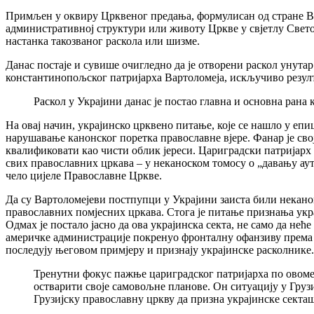
Примљен у оквиру Црквеног предања, формулисан од стране Ва
административној структури или животу Цркве у свјетлу Свет
настанка такозваног раскола или шизме.
Данас постаје и сувише очигледно да је отворени раскол унута
константинопољског патријарха Вартоломеја, искључиво резул
Раскол у Украјини данас је постао главна и основна рана 
На овај начин, украјинско црквено питање, које се нашло у епи
нарушавање канонског поретка православне вјере. Фанар је св
квалификовати као чисти облик јереси. Цариградски патријарх
свих православних цркава – у неканоском томосу о „давању ау
чело цијеле Православне Цркве.
Да су Вартоломејеви постпупци у Украјини заиста били некано
православних помјесних цркава. Стога је питање признања укра
Одмах је постало јасно да ова украјинска секта, не само да нећ
америчке администрације покренуо фронталну офанзиву према 
последују његовом примјеру и признају украјинске расколнике.
Тренутни фокус пажње цариградског патријарха по овоме п
остварити своје самовољне планове. Он ситуацију у Грузи
Грузијску православну цркву да призна украјинске секташ