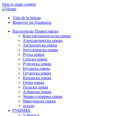
Skip to main content
Vida de la Iglesia
Животът на Църквата
Header
Category
Васељенско Православље
Константинопољска црква
Menu
Александријска црква
Антиохијска црква
Јерусалимска црква
Руска црква
Српска црква
Румунска црква
Бугарска црква
Грузијска црква
Кипарска црква
Грчка црква
Пољска црква
Албанска црква
Чешко-словачка црква
Македонска црква
остало
РУБРИКЕ
У фокусу