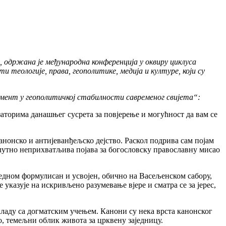
, одржана је међународна конференција у оквиру циклуса
 теологије, права, геополитике, медија и културе, који су
емент у геополитичкој стабилности савременог свијета“:
аторима данашњег сусрета за повјерење и могућност да вам се
нонско и антијеванђељско дејство. Раскол подрива сам појам
солутно неприхватљива појава за богословску православну мисао
едном формулисан и усвојен, обично на Васељенском сабору,
указује на искривљено разумевање вјере и сматра се за јерес,
кладу са догматским учењем. Канони су нека врста канонског
о, темељни облик живота за црквену заједницу.