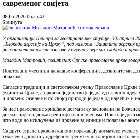
савременог свијета
08-05-2026 06:25:42
6 минута
У организацији Центра за геостратешке студије, 30. априла 20
„Блокада агресије на Цркву“, под називом „Заштита верских пра
разматрали актуелне изазове у очувању верских слобода и прав
Миладин Митровић, свештеник Српске православне цркве говор
Поштовани учесници данашње конференције, дозволите ми да ва
обратим.
Сагласно традицији и светоотачком учењу Православне Цркве св
јединства Цркве, а црквено јединство је једна од главних идеј
и црквено сазнање и по својој природи је један од највећих и н
За нас православне хришћане догмати су засновани на Божанск
догмат није подложан ревизији или измјенама. Пошто је доказан
што води до искључења из црквене заједнице и полагања анате
Са друге стране црквени канони изражавају догматско учење у 
тумачења догмата у одређеном тренутку историјског постојања