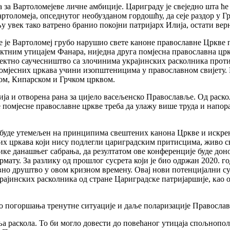
а за Вартоломејеве личне амбиције. Цариграду је свеједно шта ћ
ртоломеја, опседнутог необузданом гордошћу, да сеје раздор у Гр
 увек тако ватрено бранио покојни патријарх Илија, остати вер
е је Вартоломеј грубо нарушио свете каноне православне Цркве 
ектним утицајем Фанара, ниједна друга помјесна православна цр
директно саучесништво са злочинима украјинских расколника прот
помјесних цркава учини изопштеницима у православном свијету. 
ком, Кипарском и Грчком црквом.
ија и отворена рана за цијело васељенско Православље. Од раско
е помјесне православне цркве треба да улажу више труда и напор
о буде утемељен на принципима свештених канона Цркве и искрен
их цркава који нису подлегли цариградским притисцима, живо св
ике данашњег сабрања, да резултатом ове конференције буде дон
ату. За разлику од прошлог сусрета који је био одржан 2020. го
авно друштво у овом кризном времену. Овај нови потенцијални с
јинских расколника од стране Цариградске патријаршије, као ос
о погоршања тренутне ситуације и даље поларизације Правосла
 раскола. То би могло довести до повећаног утицаја спољнопол