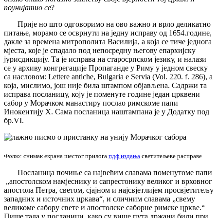
поунијатио се
?
Прије но што одговоримо на ово важно и врло деликатно
питање, морамо се осврнути на једну исправу од 1654.године,
дакле за времена митрополита Василија, а која се тиче једнога
мјеста, које је спадало под непосредну његову епархијску
јурисдикцију. Та је исправа на старосрпском језику, и налази
се у архиву конгрегације Пропаганде у Риму у једном свеску
са насловом: Lettere antiche, Bulgaria е Servia (Vol. 220. f. 286), a
која, мислимо, још није била штампом објављена. Садржи та
исправа посланицу, коју је поменуте године један црквени
сабор у Морачком манастиру послао римскоме папи
Инокентију X. Сама посланица наштампана је у Додатку под
бр.VI.
Фото
: снимак екрана шестог прилога
пдф издања
светитељеве расправе
Посланица почиње са највећим славама поменутоме папи
„апостолском намјеснику и сапрестонику великог и врховног
апостола Петра, светом, сјајном и најсвјетлијем просвјетитељу
западних и источних цркава“, и сличним славама „свему
великоме сабору свете и апостолске саборне римске цркве.“
Пише тада у посланици, како су више пута држани били при