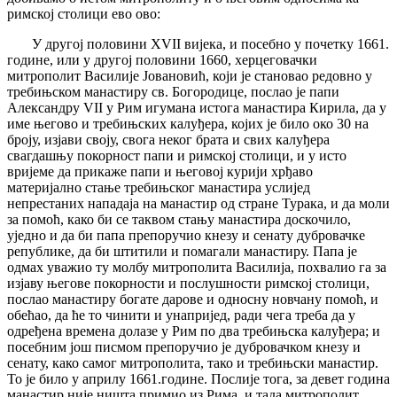
римској столици ево ово:
У другој половини XVII вијека, и посебно у почетку 1661.
године, или у другој половини 1660, херцеговачки
митрополит Василије Јовановић, који је становао редовно у
требињском манастиру св. Богородице, послао је папи
Александру VII у Рим игумана истога манастира Кирила, да у
име његово и требињских калуђера, којих је било око 30 на
броју, изјави своју, свога неког брата и свих калуђера
свагдашњу покорност папи и римској столици, и у исто
вријеме да прикаже папи и његовој курији хрђаво
материјално стање требињског манастира услијед
непрестаних нападаја на манастир од стране Турака, и да моли
за помоћ, како би се таквом стању манастира доскочило,
уједно и да би папа препоручио кнезу и сенату дубровачке
републике, да би штитили и помагали манастиру. Папа је
одмах уважио ту молбу митрополита Василија, похвалио га за
изјаву његове покорности и послушности римској столици,
послао манастиру богате дарове и односну новчану помоћ, и
обећао, да ће то чинити и унапријед, ради чега треба да у
одређена времена долазе у Рим по два требињска калуђера; и
посебним још писмом препоручио је дубровачком кнезу и
сенату, како самог митрополита, тако и требињски манастир.
То је било у априлу 1661.године. Послије тога, за девет година
манастир није ништа примио из Рима, и тада митрополит