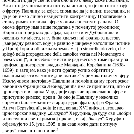
помислити, да је све истина оно што о њему каже посланица.
Али што је у посланици потпуна истина, то је оно што казује
о фратру Павлину, за којега спомиње да је папин изасланик, и
да је он имао лично извијестити конгрегацију Пропаганде о
стању римокатоличке вјере у оним српским странама. О
овоме фратру има више података у поменутој рукописној
збирци историјских догађаја, који се тичу Дубровника и
околних му мјеста, и ту бива хваљен тај фратар за његову
„ванредну ревност, коју је развио у ширењу католичке истине
у Црној Гори и оближњим земљама (lo straordinario zelo, che
spiegó nella propagazione della cattolica verita nel Montenegro e
paesi vicini)“, и посебно ce истиче рад његов у томе правцу за
вријеме црногорског владике Мардарија Корећанина (1638-
1659), и затијем, како је исти фратар успио обратити у
околним мјестима многе „шизматике“ у римокатоличку вјеру.
Искључивом настојању Павлина и помоћника му трогирског
каноника Франциска Леонардовића има се приписати, што се
црногорски владика Мардарије одрекао православне вјере и
приступио римској цркви. За ово је Павлину у неколико
спремио био земљиште старији један фратар, фра Фрањо
Антун Бертућевић, који је под конац XVI вијека наговарао
црногорског владику, „
бискупа
“ Херуфина, да буду сви „добри
и послушни светој римској цркви“, и тај „
бискуп
“ Херуфин
објављује то 15. јуна 1595, и да свак може дати потпуну
3
„виру“ томе што он пише.