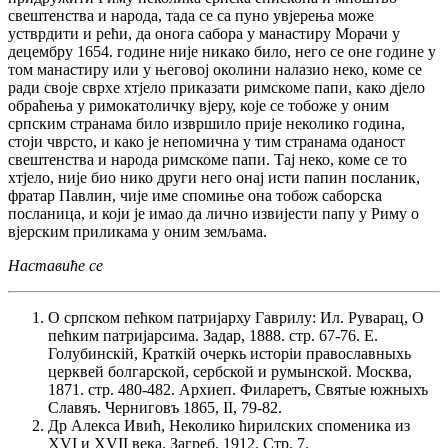
свештенства и народа, тада се са пуно увјерења може
устврдити и рећи, да онога сабора у манастиру Морачи у
децембру 1654. године није никако било, него се оне године у
том манастиру или у његовој околини налазио неко, коме се
ради своје сврхе хтјело приказати римскоме папи, како дјело
обраћења у римокатоличку вјеру, које се тобоже у оним
српским странама било извршило прије неколико година,
стоји чврсто, и како је непомична у тим странама оданост
свештенства и народа римскоме папи. Тај неко, коме се то
хтјело, није био нико други него онај исти папин посланик,
фратар Павлин, чије име спомиње она тобож саборска
посланица, и који је имао да лично извијести папу у Риму о
вјерским приликама у оним земљама.
Наставиће се
О српском пећком патријарху Гаврилу: Ил. Руварац, О
пећким патријарсима. Задар, 1888. стр. 67-76. Е.
Голубинскій, Краткій очеркь исторіи православныхь
церквей болгарской, сербской и румынской. Москва,
1871. стр. 480-482. Архиеп. Филаретъ, Святые южныхъ
Славяъ. Черниговъ 1865, II, 79-82.
Др Алекса Ивић, Неколико ћирилских споменика из
XVI и XVII века. Загреб, 1912. Стр. 7.