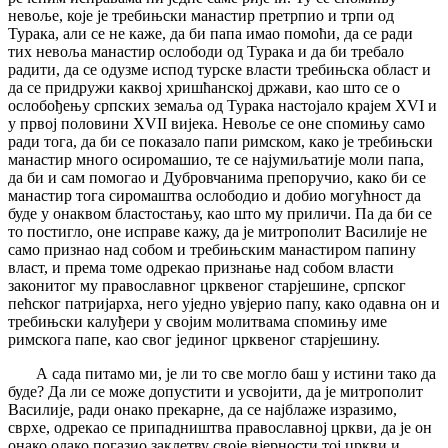
невоље, које је требињски манастир претрпио и трпи од
Турака, али се не каже, да би папа имао помоћи, да се ради
тих невоља манастир ослободи од Турака и да би требало
радити, да се одузме испод турске власти требињска област и
да се придружи каквој хришћанској држави, као што се о
ослобођењу српских земаља од Турака настојало крајем XVI и
у првој половини XVII вијека. Невоље се оне спомињу само
ради тога, да би се показало папи римском, како је требињски
манастир много осиромашио, те се најумиљатије моли папа,
да би и сам помогао и Дубровчанима препоручио, како би се
манастир тога сиромаштва ослободио и добио могућност да
буде у онаквом бластостању, као што му приличи. Па да би се
то постигло, оне исправе кажу, да је митрополит Василије не
само признао над собом и требињским манастиром папину
власт, и према томе одрекао признање над собом власти
законитог му православног црквеног старјешине, српског
пећског патријарха, него уједно увјерио папу, како одавна он и
требињски калуђери у својим молитвама спомињу име
римскога папе, као свог јединог црквеног старјешину.
А сада питамо ми, је ли то све могло баш у истини тако да
буде? Да ли се може допустити и усвојити, да је митрополит
Василије, ради онако прекарне, да се најблаже изразимо,
сврхе, одрекао се припадништва православној цркви, да је он
онако олако погазио заклетву своје вјерности тој цркви и