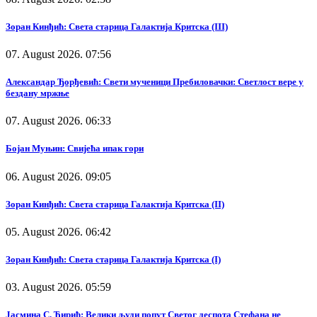
Зоран Кинђић: Света старица Галактија Критска (III)
07. August 2026. 07:56
Александар Ђорђевић: Свети мученици Пребиловачки: Светлост вере у
бездану мржње
07. August 2026. 06:33
Бојан Муњин: Свијећа ипак гори
06. August 2026. 09:05
Зоран Кинђић: Света старица Галактија Критска (II)
05. August 2026. 06:42
Зоран Кинђић: Света старица Галактија Критска (I)
03. August 2026. 05:59
Јасмина С. Ћирић: Велики људи попут Светог деспота Стефана не