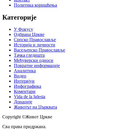
Политика коришћења
Категорије
У Фокусу
Одбрана Цркве
Српско Православље
Историја и личности
Васељенско Православље
Тачка гледишта
Међуверски односи
Повратне информације
Аналитика
Видео
Интервјуи
Инфографика
Коментари
Vida de la Iglesia
Донације
Животът на Църквата
Copyright ©Живот Цркве
Сва права придржана.