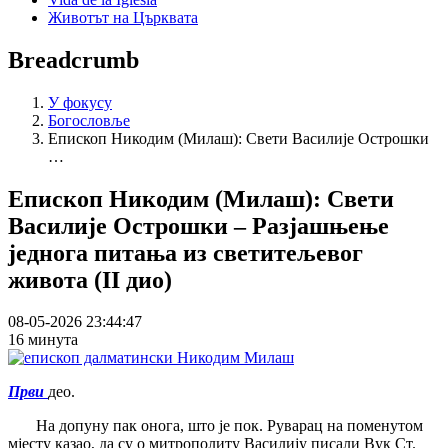
Животът на Църквата
Breadcrumb
У фокусу
Богословље
Епископ Никодим (Милаш): Свети Василије Острошки
…
Епископ Никодим (Милаш): Свети
Василије Острошки – Разјашњење
једнога питања из светитељевог
живота (II дио)
08-05-2026 23:44:47
16 минута
Први
део.
На допуну пак онога, што је пок. Руварац на поменутом
мјесту казао, да су о митрополиту Василију писали Вук Ст.