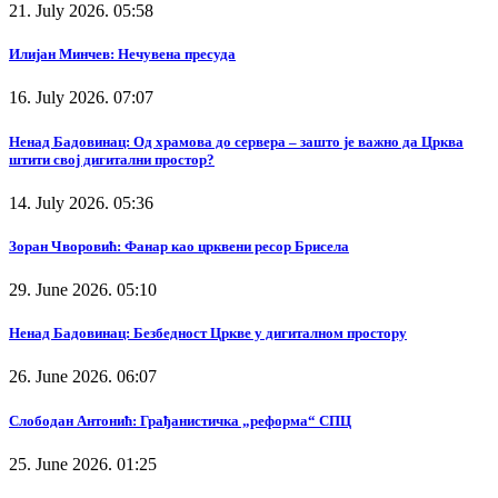
21. July 2026. 05:58
Илијан Минчев: Нечувена пресуда
16. July 2026. 07:07
Ненад Бадовинац: Од храмова до сервера – зашто је важно да Црква
штити свој дигитални простор?
14. July 2026. 05:36
Зоран Чворовић: Фанар као црквени ресор Брисела
29. June 2026. 05:10
Ненад Бадовинац: Безбедност Цркве у дигиталном простору
26. June 2026. 06:07
Слободан Антонић: Грађанистичка „реформа“ СПЦ
25. June 2026. 01:25