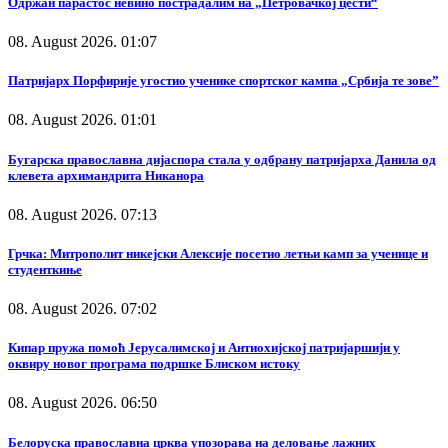
Одржан парастос невино пострадалим на „Петровачкој цести“
08. August 2026. 01:07
Патријарх Порфирије угостио ученике спортског кампа „Србија те зове”
08. August 2026. 01:01
Бугарска православна дијаспора стала у одбрану патријарха Данила од
клевета архимандрита Никанора
08. August 2026. 07:13
Грчка: Митрополит никејски Алексије посетио летњи камп за ученице и
студенткиње
08. August 2026. 07:02
Кипар пружа помоћ Јерусалимској и Антиохијској патријаршији у
оквиру новог програма подршке Блиском истоку
08. August 2026. 06:50
Белоруска православна црква упозорава на деловање лажних