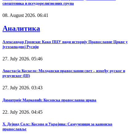
свештеника и псеудорелигиозних група
08. August 2026. 06:41
Аналитика
Александар Гронски: Како ПЦУ види историју Православне Цркве у
југозападној Русији
27. July 2026. 05:46
Анастасја Коскело: Молдавски православни свет – између руског и
румунског (III)
27. July 2026. 03:43
Димитрије Марковић: Косовска православна црква
22. July 2026. 04:45
Х. Дејвид Солс: Косово и Украјина: Самученици за канонско
православље