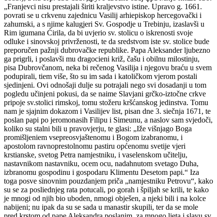
„Franjevci nisu prestajali širiti kraljevstvo istine. Upravo g. 1661.
povrati se u crkvenu zajednicu Vasilij arhiepiskop hercegovački i
zahumski, a s njime kalugjeri Sv. Gospodje u Trebinju, izaslavši u
Rim igumana Ćirila, da bi uvjerio sv. stolicu o iskrenosti svoje
odluke i sinovskoj privrženosti, te da sredstvom iste sv. stolice bude
preporučen pažnji dubrovačke republike. Papa Aleksander ljubezno
ga prigrli, i poslavši mu dragocieni križ, čašu i obilnu milostinju,
pisa Dubrovčanom, neka bi rečenog Vasilija i njegovu braću u svem
podupirali, tiem više, što su im sada i katoličkom vjerom postali
sjedinjeni. Ovi odnošaji dulje su potrajali nego svi dosadanji u tom
pogledu učinjeni pokusi, da se naime Slavjani grčko-iztočne crkve
pripoje sv.stolici rimskoj, tomu stožeru kršćanskog jedinstva. Tomu
nam je sjajnim dokazom i Vasilijev list, pisan dne 3. siečnja 1671, te
poslan papi po jeromonasih Filipu i Simeunu, a naslov sam svjedoči,
koliko su stalni bili u pravovjerju, te glasi: „Iže višnjago Boga
promišljeniem vsepreosvjaštenomu i Bogom izabranomu, i
apostolom ravnoprestolnomu pastiru općenomu svetije vjeri
krstianske, svetog Petra namjestniku, i vaselenskom učitelju,
nastavnikom nastavniku, ocem ocu, nadahnutom svetago Duha,
izbranomu gospodinu i gospodaru Klimentu Desetom papi.“ Iza
toga posve sinovnim pouzdanjem priča „namjestniku Petrovu“, kako
su se za posliednjeg rata potucali, po gorah i špiljah se krili, te kako
je mnogi od njih bio uboden, nmogi obješen, a njeki bili i na kolce
nabijeni; nu ipak da su se sada u manastir skupili, ter da se mole
pred krstom od pape Aleksandra poslanim, za mnogo ljeta i slavu sv.