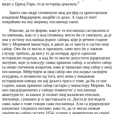
5
вјеру у Црној Гори, то је историја доказала.
Зашто смо овдје споменули овај догађај са црногорским
владиком Мардаријем, видјеће се даље. А сада се опет
повраћамо на ону морачку посланицу папи.
Рекосмо, да по форми, како је та посланица састављена и
по именима, која се у њој спомињу, могло би се сматрати, да је
она у истину посланица једног сабора, који је речене године
био у Морачком манастиру, и дакле да се заиста и састао онај
сабор. Ово би се могло и признати, само што би у таквом
случају требало, да могу то да потврде други односни
историјски податци, и кад би то могли допустити јерархијски
захтјеви, који условљују сваки црквени сабор, а особито сабор
са онако свечаним апаратом, како је приказан овај сабор у оној
посланици. Међутијем за овај сабор ово посљедње сасвијем
оскудјева, и независно од тога, што нема у никаквом
историјском извору ни нај даљега трага о томе, да би се оне
године, какав црквени сабор састајао у манастиру Морачи. На
оно предсједништво у сабору поменутог у посланици
авантуристе, за каквог је познат онај ваљевски епископ,
Јевтимије, сувишно је и заустављати се. Доста је погледати
само, како о томе говори сама посланица. Али са јерархијског
канонског гледишта питамо: како то, да се могао онакав
унијатски сабор
састати 1654. године у знаменитом по својој