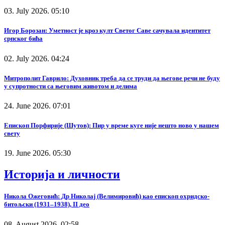
03. July 2026. 05:10
Игор Борозан: Уметност је кроз култ Светог Саве сачувала идентитет
српског бића
02. July 2026. 04:24
Митрополит Гаврило: Духовник треба да се труди да његове речи не буду
у супротности са његовим животом и делима
24. June 2026. 07:01
Епископ Порфирије (Шутов): Пир у време куге није нешто ново у нашем
свету
19. June 2026. 05:30
Историја и личности
Никола Ожеговић: Др Николај (Велимировић) као епископ охридско-
битољски (1931–1938), II део
08. August 2026. 02:58