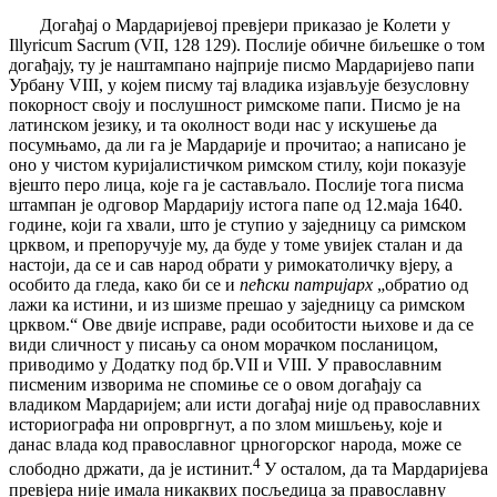
Догађај о Мардаријевој превјери приказао је Колети у
Illyricum Sacrum (VII, 128 129). Послије обичне биљешке о том
догађају, ту је наштампано најприје писмо Мардаријево папи
Урбану VIII, у којем писму тај владика изјављује безусловну
покорност своју и послушност римскоме папи. Писмо је на
латинском језику, и та околност води нас у искушење да
посумњамо, да ли га је Мардарије и прочитао; а написано је
оно у чистом куријалистичком римском стилу, који показује
вјешто перо лица, које га је састављало. Послије тога писма
штампан је одговор Мардарију истога папе од 12.маја 1640.
године, који га хвали, што је ступио у заједницу са римском
црквом, и препоручује му, да буде у томе увијек сталан и да
настоји, да се и сав народ обрати у римокатоличку вјеру, а
особито да гледа, како би се и
пећски патријарх
„обратио од
лажи ка истини, и из шизме прешао у заједницу са римском
црквом.“ Ове двије исправе, ради особитости њихове и да се
види сличност у писању са оном морачком посланицом,
приводимо у Додатку под бр.VII и VIII. У православним
писменим изворима не спомиње се о овом догађају са
владиком Мардаријем; али исти догађај није од православних
историографа ни опровргнут, а по злом мишљењу, које и
данас влада код православног црногорског народа, може се
4
слободно држати, да је истинит.
У осталом, да та Мардаријева
превјера није имала никаквих посљедица за православну