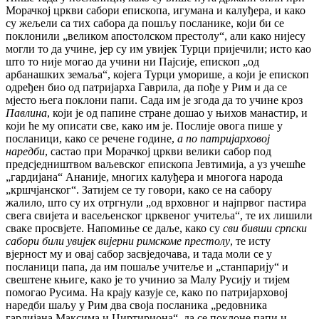
Морачкој цркви сабори епископа, игумана и калуђера, и како
су жељели са тих сабора да пошљу посланике, који би се
поклонили „великом апостолском престолу“, али како нијесу
могли то да учине, јер су им увијек Турци пријечили; исто као
што то није могао да учини ни Пајсије, епископ „од
арбанашких земаља“, којега Турци уморише, а који је епископ
одређен био од патријарха Гаврила, да пође у Рим и да се
мјесто њега поклони папи. Сада им је згода да то учине кроз
Павлина
, који је од папине стране дошао у њихов манастир, и
који ће му описати све, како им је. Послије овога пише у
посланици, како се речене године,
а по патријарховој
наредби
, састао при Морачкој цркви велики сабор под
предсједништвом ваљевског епископа Јевтимија, а уз учешће
„гардијана“ Ананије, многих калуђера и многога народа
„кршчјанског“. Затијем се ту говори, како се на сабору
жалило, што су их отргнули „од врховног и најпрвог пастира
свега свијета и васељенског црквеног учитеља“, те их лишили
сваке просвјете. Напомиње се даље,
како су
сви бивши српски
сабори били увијек вијерни римскоме престолу
, те исту
вјерност му и овај сабор засвједочава, и тада моли се у
посланици папа, да им пошаље учитеље и „станпарију“ и
свештене књиге, како је то учинио за Малу Русију и тијем
помогао Русима. На крају казује се, како по патријарховој
наредби шаљу у Рим два своја посланика „редовника
гардијана Максима и Циртириона“, да се поклоне папи и