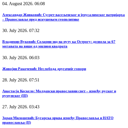
04. August 2026. 06:08
Александар Живковић: Сусрет васељенског и јерусалимског патријарха
– Православље пред искушењем геополитике
30. July 2026. 07:32
Владимир Вуковић: Соларни зид на путу ка Острогу: дозвола за 67
мегавата на више од милион квадрата
30. July 2026. 06:03
Живојин Ракочевић: Неслобода другачије говори
28. July 2026. 07:51
Анастасја Коскело: Молдавски православни свет – између руског и
румунског (III)
27. July 2026. 03:43
Зоран Милошевић: Бугарска црква између Православља и НАТО
православља (II)