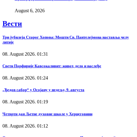
August 6, 2026
Вести
Три јубилеја Старог Хопова: Мошти Св. Пантелејмона наставља челу
литије
08. August 2026. 01:31
Свети Порфирије Кавсокаливит: живот, дело и наслеђе
08. August 2026. 01:24
„Ђедов сабор“ у Осојану у недељу, 9. августа
08. August 2026. 01:19
Четврти дан Љетне духовне школе у Херцеговини
08. August 2026. 01:12