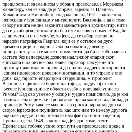
прошлости, и знаменитом у обрани православља Морачком
манастиру, кад се зна, да је Морача, заједно са Планом,
Колашином и Никшићем, спадала још од 1651. године под
непосредну јурисдикцију митрополита Василија, а да о томе
сабору ништа не зна законити манастирски архипастир, нити
да се у саборској посланици бар име његово спомене? Кад би
се допустило и не могуће, то јест, да се сабор састао по
наредби патријарха Гаврила, који се у осталом од дуго
времена прије тог вајнога сабора налазио далеко у
иностранству, зар се може и помислити, да би се сабор могао
састати без непосредне дозволе надлежног епархијског
епископа и да без његова знања тај сабор гласује нешто
противу православне цркве и да подноси адресу покорности
једном иновјерном црквеном поглавици, и то управо у оно
доба, кад тај исти епархијски старјешина, митрополит
Василије, највише се бори и настоји, да надругој страни
његове јурисдикцијске области сузбије покушаје уније са
Римом? Кад ово узмемо у обзир и уједно помислимо, да је код
разних агената римске Пропаганде права манија тада била, да
приказују Риму, како се мал не сав српски народ заједно са
својом јерархијом поунијатио, као што нам то између другога
најбоље свједочи онај познати нам фантастични извјештај
Пропаганде од 1648. године, кад је један сами агент
Пропаганде тобоже успио отргнути од православне цркве и
придружити Риму неколика српска епископа и мноштво