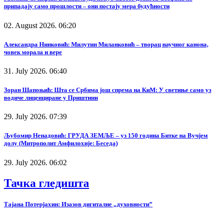
припадају само прошлости – они постају мера будућности
02. August 2026. 06:20
Александра Нинковић: Милутин Миланковић – творац научног канона,
човек морала и вере
31. July 2026. 06:40
Зоран Шапоњић: Шта се Србима још спрема на КиМ: У светиње само уз
водиче лиценциране у Приштини
29. July 2026. 07:39
Љубомир Ненадовић: ГРУДА ЗЕМЉЕ – уз 150 година Битке на Вучјем
долу (Митрополит Амфилохије: Беседа)
29. July 2026. 06:02
Тачка гледишта
Тајана Потерјахин: Изазов дигиталне „духовности”