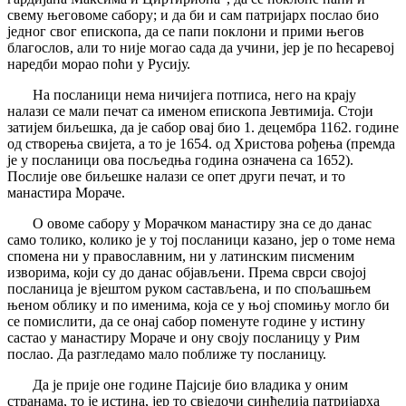
свему његовоме сабору; и да би и сам патријарх послао био
једног свог епископа, да се папи поклони и прими његов
благослов, али то није могао сада да учини, јер је по ћесаревој
наредби морао поћи у Русију.
На посланици нема ничијега потписа, него на крају
налази се мали печат са именом епископа Јевтимија. Стоји
затијем биљешка, да је сабор овај био 1. децембра 1162. године
од створења свијета, а то је 1654. од Христова рођења (премда
је у посланици ова посљедња година означена са 1652).
Послије ове биљешке налази се опет други печат, и то
манастира Мораче.
О овоме сабору у Морачком манастиру зна се до данас
само толико, колико је у тој посланици казано, јер о томе нема
спомена ни у православним, ни у латинским писменим
изворима, који су до данас објављени. Према сврси својој
посланица је вјештом руком састављена, и по спољашњем
њеном облику и по именима, која се у њој спомињу могло би
се помислити, да се онај сабор поменуте године у истину
састао у манастиру Мораче и ону своју посланицу у Рим
послао. Да разгледамо мало поближе ту посланицу.
Да је прије оне године Пајсије био владика у оним
странама, то је истина, јер то свједочи синђелија патријарха