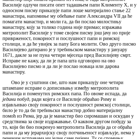
Василије одлучи писати опет тадашњем папи Клименту X, и у
односном писму приказује папи лоше материјално стање 22
манастира, напомиње му обећање папе Александра VII да ће
помагати манастир, и моли га, да би послао милостињу
манастиру, коју за толико година није примао; изражава
митрополит Василије у томе својем писму још јачу но прије
приврженост, покорност и послушност папи и римској
столици, и да ће увијек за папу Бога молити. Ово друго писмо
Василијево датирано је у требињском манастиру у јануару
1671, дакле за не пуна четири мјесеца пред Василијеву смрт.
Исправе не кажу, да ли је папа шта одговорио на ово
Василијево писмо и да ли је послао новаца или дарова
манастиру.
Ово је у суштини све, што нам приказују оне четири
штампане исправе о дописивању између митрополита
Василија и поменутих римских папа. По овоме испада, да
једини побуд
, ради којега се Василије обраћао Риму и
изјављивао своју покорност и послушност римској столици,
било је то да би требињски манастир добио материјалну
помоћ из Рима, јер да је манастир био сиромашан и оскудан у
средствима за своје издржавање. О каквом другом побуду за
то, који би био покренуо митрополита Василија да се обраћа
папи и да му јерархијску своју потчињеност изјављује, нема у
реченим исправама ни једне саме ријечи. Ту се спомињу