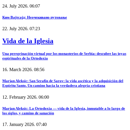
24. July 2026. 06:07
Ким Вајтсајд: Неочекивано путовање
22. July 2026. 07:23
Vida de la Iglesia
Una peregrinación virtual por los monasterios de Serbia: descubre las joyas
espirituales de la Ortodoxia
16. March 2026. 08:56
Marjan Aleksic: San Serafín de Sarov: la vida ascética y la adquisición del
Espíritu Santo. Un camino hacia la verdadera alegría cristiana
12. February 2026. 06:00
Marjan Aleksic: La Ortodoxia — vida de la Iglesia, inmutable a lo largo de
los siglos, y camino de sanación
17. January 2026. 07:40