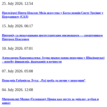
25. July 2026. 12:54
Протојереј Питер Џексон: Моја искуства у Богословији Свете Тројице у
Џорданвилу (САД)
15. July 2026. 06:17
Интервју са некадашњим протестантским мисионаром — свештеником
Питером Џексоном
10. July 2026. 07:01
Александра Карамихалева: Једна православна породица у Швајцарској
– између финансија, фармације и вечности
07. July 2026. 05:08
Попадија Габријела Луга: „Рај треба да почне у породици“
04. July 2026. 12:08
Митрополит Марко (Головков): Црква као место за дијалог, љубав и
живот