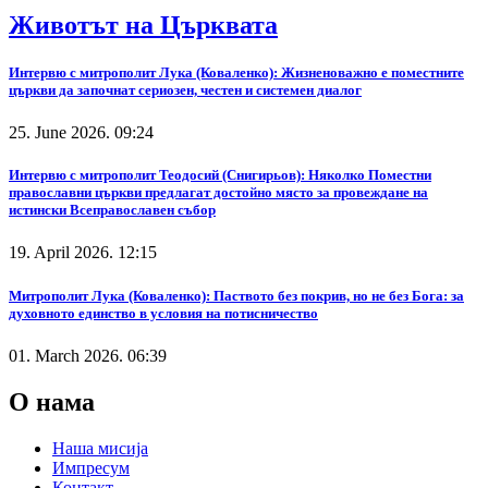
Животът на Църквата
Интервю с митрополит Лука (Коваленко): Жизненоважно е поместните
църкви да започнат сериозен, честен и системен диалог
25. June 2026. 09:24
Интервю с митрополит Теодосий (Снигирьов): Няколко Поместни
православни църкви предлагат достойно място за провеждане на
истински Всеправославен събор
19. April 2026. 12:15
Митрополит Лука (Коваленко): Паството без покрив, но не без Бога: за
духовното единство в условия на потисничество
01. March 2026. 06:39
О нама
Наша мисија
Импресум
Контакт