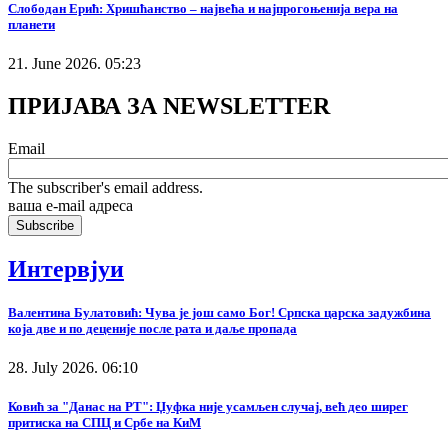
Слободан Ерић: Хришћанство – највећа и најпрогоњенија вера на
планети
21. June 2026. 05:23
ПРИЈАВА ЗА NEWSLETTER
Email
The subscriber's email address.
ваша е-mail адреса
Интервјуи
Валентина Булатовић: Чува је још само Бог! Српска царска задужбина
која две и по деценије после рата и даље пропада
28. July 2026. 06:10
Ковић за "Данас на РТ": Џуфка није усамљен случај, већ део ширег
притиска на СПЦ и Србе на КиМ