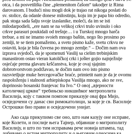
otca, i da posvetilišta čine „plemenitom čašom“ takodjer iz Rima
darovanom. I budući nisu mogli dok je trajao rat nikoga poslati do
sv. stolice, da odanle donese milostinju, koju im je papa bio odredio,
pak stoga sada šalju svoje izaslanike, moleći, da im se isti
milodarpodieli, „ere nam se na velikoj crkvi trulo uvinulo i oko
crkve parasuri poukidali od trešnje… i u Turskoj mnogo harča
trebue, a mi ne imamo svoieh mnogo baštin, nego što prosimo po
zemlji, te se tiem pomažemo, a sveto pismo kaže, svetu crkvu ne
ostaviti, koja je bila čuvena po mnogo zemlje.“ – Dočim nam ova
izprava svjedoči, da je spomenuti Vasilij sa cielim trebinjskim
manastirom ostao vieran katoličkoj crki i jošter gojio najnježnije
osjećaje prema glavaru kršćanstva, koje je ovaj sjajnim
dobrotvorstvom podržavao, te dočim nam ovo isto pismo
razsvietljuje muke hercegovačke braće, primietit nam je da je ovomu
raspoloženju i stalnosti arhiepiskopa Vasilija mnogo, ako ne sve,
doprinosio bosanski franjevac fra Ivo.“ O овој „вјерности
католичкој цркви“ требињско никшићког митрополита
Василија, коју с таквом помпом приказује овај фра Мијо,
освједочени су данас сви римокатолици, за које је св. Василије
Острошки био прави и освједочени унијат.
Ако сада прикупимо све оно, што нам казују оне исправе,
које Колети, и послије њега Тајнер, објавише о митрополиту
Василију, и што по тим исправама рече новија штампа, тад
добивамо о истом митрополиту и о његовим односима ка