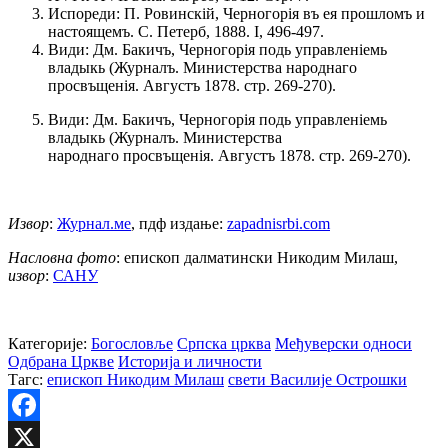
Испореди: П. Ровинскій, Черногорія въ ея прошломъ и
настоящемъ. С. Петерб, 1888. I, 496-497.
Види: Дм. Бакичъ, Черногорія подь управленіемь
владыкь (Журналъ. Министерства народнаго
просвъщенія. Августъ 1878. стр. 269-270).
Види: Дм. Бакичъ, Черногорія подь управленіемь
владыкь (Журналъ. Министерства
народнаго просвъщенія. Августъ 1878. стр. 269-270).
Извор
:
Журнал.ме
, пдф издање:
zapadnisrbi.com
Насловна фото
: епископ далматински Никодим Милаш,
извор
:
САНУ
Категорије:
Богословље
Српска црква
Међуверски односи
Одбрана Цркве
Историја и личности
Тагс:
епископ Никодим Милаш
свети Василије Острошки
Facebook