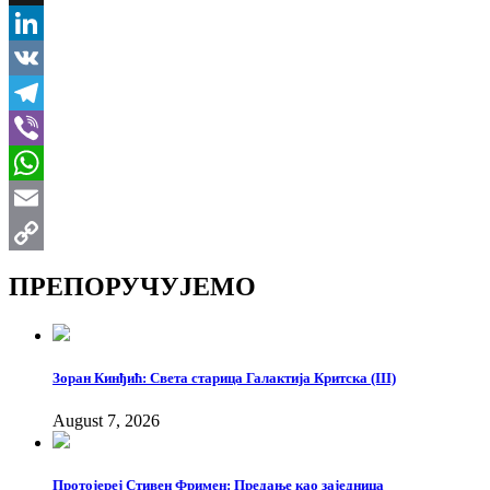
X
LinkedIn
VK
Telegram
Viber
WhatsApp
Email
Copy
ПРЕПОРУЧУЈЕМО
Link
Зоран Кинђић: Света старица Галактија Критска (III)
August 7, 2026
Протојереј Стивен Фримен: Предање као заједница