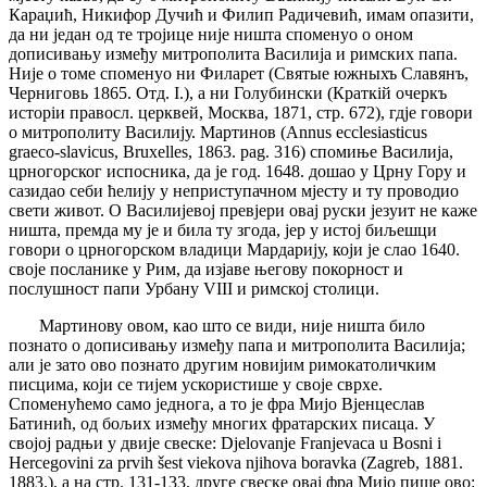
Караџић, Никифор Дучић и Филип Радичевић, имам опазити,
да ни један од те тројице није ништа споменуо о оном
дописивању између митрополита Василија и римских папа.
Није о томе споменуо ни Филарет (Святые южныхъ Славянъ,
Черниговь 1865. Отд. I.), а ни Голубински (Краткій очеркъ
исторіи правосл. церквей, Москва, 1871, стр. 672), гдје говори
о митрополиту Василију. Мартинов (Annus ecclesiasticus
graeco-slavicus, Bruxelles, 1863. pag. 316) спомиње Василија,
црногорског испосника, да је год. 1648. дошао у Црну Гору и
сазидао себи ћелију у неприступачном мјесту и ту проводио
свети живот. О Василијевој превјери овај руски језуит не каже
ништа, премда му је и била ту згода, јер у истој биљешци
говори о црногорском владици Мардарију, који је слао 1640.
своје посланике у Рим, да изјаве његову покорност и
послушност папи Урбану VIII и римској столици.
Мартинову овом, као што се види, није ништа било
познато о дописивању између папа и митрополита Василија;
али је зато ово познато другим новијим римокатоличким
писцима, који се тијем ускористише у своје сврхе.
Споменућемо само једнога, а то је фра Мијо Вјенцеслав
Батинић, од бољих између многих фратарских писаца. У
својој радњи у двије свеске: Djelovanje Franjevaca u Bosni i
Hercegovini za prvih šest viekova njihova boravka (Zagreb, 1881.
1883.), a на стр. 131-133. друге свеске овај фра Мијо пише ово: