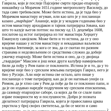
Гаврила, који је послије Пајсијеве смрти предао епархију
никшићку са Морачом 1651.године митрополиту Василију, до
тада само требињском. Може бити истина, да је тада био у
Морачком манастиру игуман, или као што је у посланици
казано „
гвардијан
“ Ананије, који је у младим годинама био у
истом манастиру архидјакон и тајник патријарха Јована, као
што то казује његов потпис на писму од 13. децембра 1608,
послатом од истог патријарха из тог манастира Херцегу
Емануилу савојском. Може бити и то истина, да се у оно
вријеме нашао у истом манастиру и некадашњи ваљевски
владика Јевтимије, за кога се зна, да се скитао по разним
странама и недозвољеним се средствима служио да добије
ужичку епархију. Може бити истина и оно, да су двојица
„гвардијан“ Максим и још неки други калуђер намијењени
били да пођу у Рим папи се поклонити. Истина је и то, да у то
вријеме није био у српским земљама патријарх Гаврил, него је
био у Русији. Али није истина све остало, што пише у
посланици о томе патријарху, као да је он нагињао унији са
Римом, да је хтио сам у Рим да пође да би се поклонио папи, и
да је он издавао наредбе подручним му српским епископима,
да сазивају епархијске саборе, са којих да би се слале папи
изјаве покорности му и послушности. Добро је позната
дјелатност патријарха Гаврила, којега је православна црква
уврстила у број својих светитеља, да би се могло и само
2