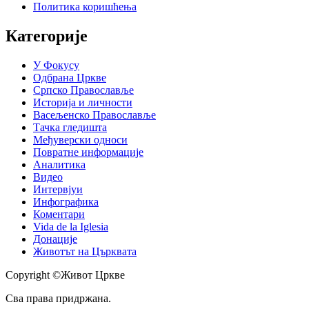
Политика коришћења
Категорије
У Фокусу
Одбрана Цркве
Српско Православље
Историја и личности
Васељенско Православље
Тачка гледишта
Међуверски односи
Повратне информације
Аналитика
Видео
Интервјуи
Инфографика
Коментари
Vida de la Iglesia
Донације
Животът на Църквата
Copyright ©Живот Цркве
Сва права придржана.