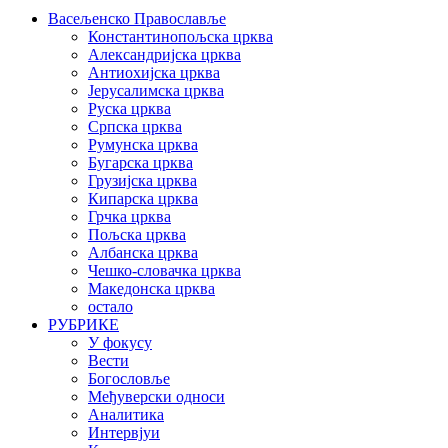
Васељенско Православље
Константинопољска црква
Александријска црква
Антиохијска црква
Јерусалимска црква
Руска црква
Српска црква
Румунска црква
Бугарска црква
Грузијска црква
Кипарска црква
Грчка црква
Пољска црква
Албанска црква
Чешко-словачка црква
Македонска црква
остало
РУБРИКЕ
У фокусу
Вести
Богословље
Међуверски односи
Аналитика
Интервјуи