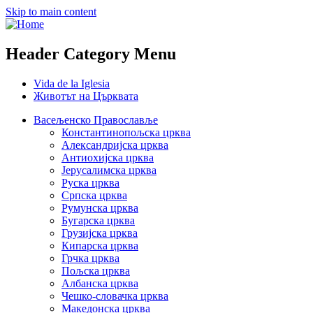
Skip to main content
Header Category Menu
Vida de la Iglesia
Животът на Църквата
Васељенско Православље
Константинопољска црква
Александријска црква
Антиохијска црква
Јерусалимска црква
Руска црква
Српска црква
Румунска црква
Бугарска црква
Грузијска црква
Кипарска црква
Грчка црква
Пољска црква
Албанска црква
Чешко-словачка црква
Македонска црква