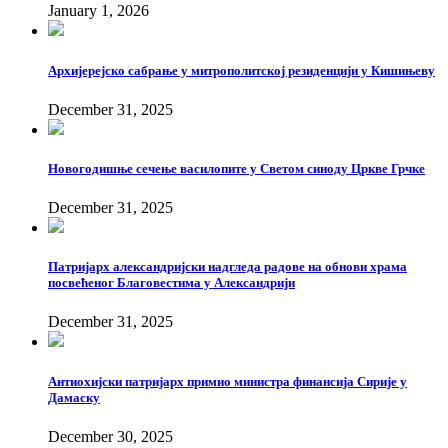
January 1, 2026
Архијерејско сабрање у митрополитској резиденцији у Кишињеву
December 31, 2025
Новогодишње сечење василопите у Светом синоду Цркве Грчке
December 31, 2025
Патријарх александријски надгледа радове на обнови храма
посвећеног Благовестима у Александрији
December 31, 2025
Антиохијски патријарх примио министра финансија Сирије у
Дамаску
December 30, 2025