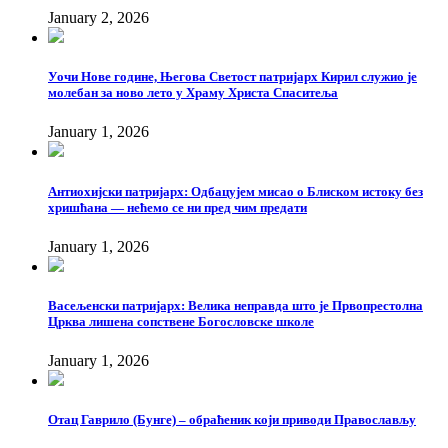
January 2, 2026
Уочи Нове године, Његова Светост патријарх Кирил служио је
молебан за ново лето у Храму Христа Спаситеља
January 1, 2026
Антиохијски патријарх: Одбацујем мисао о Блиском истоку без
хришћана — нећемо се ни пред чим предати
January 1, 2026
Васељенски патријарх: Велика неправда што је Првопрестолна
Црква лишена сопствене Богословске школе
January 1, 2026
Отац Гаврило (Бунге) – обраћеник који приводи Православљу