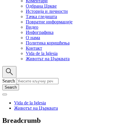
Коментари
Одбрана Цркве
Историја и личности
Тачка гледишта
Повратне информације
Видео
Инфографика
О нама
Политика коришћења
Контакт
Vida de la Iglesia
Животът на Църквата
Search
Vida de la Iglesia
Животът на Църквата
Breadcrumb