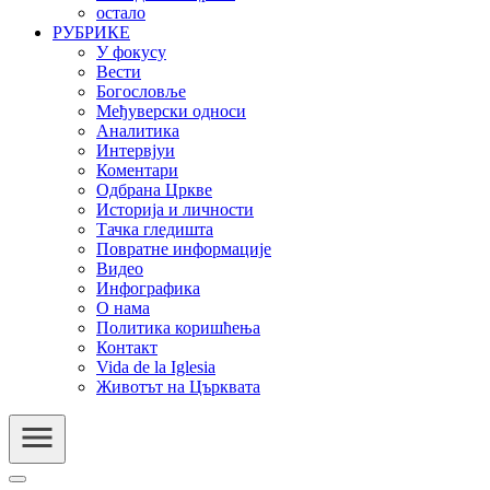
остало
РУБРИКЕ
У фокусу
Вести
Богословље
Међуверски односи
Аналитика
Интервјуи
Коментари
Одбрана Цркве
Историја и личности
Тачка гледишта
Повратне информације
Видео
Инфографика
О нама
Политика коришћења
Контакт
Vida de la Iglesia
Животът на Църквата