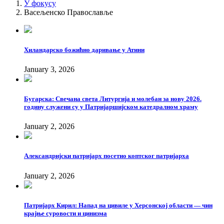
У фокусу
Васељенско Православље
Хиландарско божићно даривање у Атини
January 3, 2026
Бугарска: Свечана света Литургија и молебан за нову 2026.
годину служени су у Патријаршијском катедралном храму
January 2, 2026
Александријски патријарх посетио коптског патријарха
January 2, 2026
Патријарх Кирил: Напад на цивиле у Херсонској области — чин
крајње суровости и цинизма