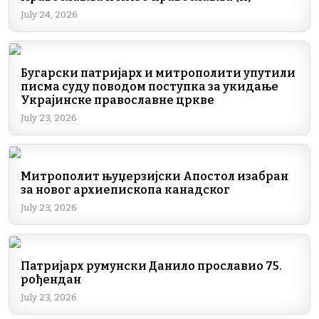
July 24, 2026
Бугарски патријарх и митрополити упутили
писма суду поводом поступка за укидање
Украјинске православне цркве
July 23, 2026
Митрополит њуџерзијски Апостол изабран
за новог архиепископа канадског
July 23, 2026
Патријарх румунски Данило прославио 75.
рођендан
July 23, 2026