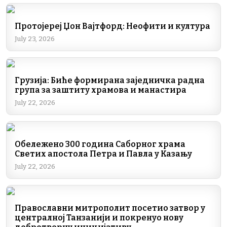
Протојереј Џон Вајтфорд: Неофити и култура
July 23, 2026
Грузија: Биће формирана заједничка радна
група за заштиту храмова и манастира
July 22, 2026
Обележено 300 година Саборног храма
Светих апостола Петра и Павла у Казању
July 22, 2026
Православни митрополит посетио затвор у
централној Танзанији и покренуо нову