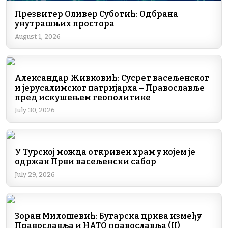
Презвитер Оливер Суботић: Одбрана
унутрашњих простора
August 1, 2026
Александар Живковић: Сусрет васељенског
и јерусалимског патријарха – Православље
пред искушењем геополитике
July 30, 2026
У Турској можда откривен храм у којем је
одржан Први васељенски сабор
July 29, 2026
Зоран Милошевић: Бугарска црква између
Православља и НАТО православља (II)