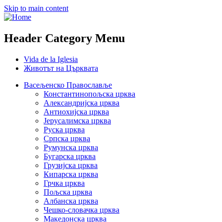
Skip to main content
Header Category Menu
Vida de la Iglesia
Животът на Църквата
Васељенско Православље
Константинопољска црква
Александријска црква
Антиохијска црква
Јерусалимска црква
Руска црква
Српска црква
Румунска црква
Бугарска црква
Грузијска црква
Кипарска црква
Грчка црква
Пољска црква
Албанска црква
Чешко-словачка црква
Македонска црква