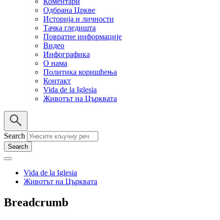
Коментари
Одбрана Цркве
Историја и личности
Тачка гледишта
Повратне информације
Видео
Инфографика
О нама
Политика коришћења
Контакт
Vida de la Iglesia
Животът на Църквата
Search
Vida de la Iglesia
Животът на Църквата
Breadcrumb