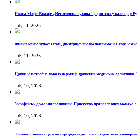
Икона Мајке Божије „Несагорива купина“ уврштена у календар Р
July 11, 2026
Филип Хрисопулос: Отац Димитрије: православни монах који је би
July 11, 2026
Цркви је потребна нова генерација црквених медијских делатника
July 10, 2026
Украјински државни званичник: Присуство православних монаха ом
July 10, 2026
Тирана: Свечана церемонија доделе диплома студентима Универзи