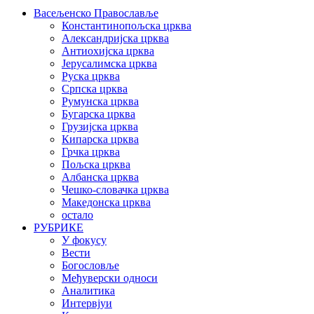
Васељенско Православље
Константинопољска црква
Александријска црква
Антиохијска црква
Јерусалимска црква
Руска црква
Српска црква
Румунска црква
Бугарска црква
Грузијска црква
Кипарска црква
Грчка црква
Пољска црква
Албанска црква
Чешко-словачка црква
Македонска црква
остало
РУБРИКЕ
У фокусу
Вести
Богословље
Међуверски односи
Аналитика
Интервјуи