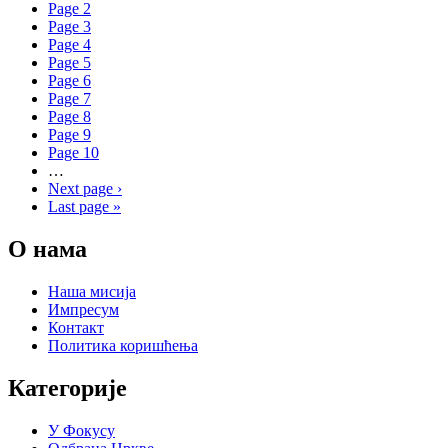
Page
2
Page
3
Page
4
Page
5
Page
6
Page
7
Page
8
Page
9
Page
10
…
Next page
›
Last page
»
О нама
Наша мисија
Импресум
Контакт
Политика коришћења
Категорије
У Фокусу