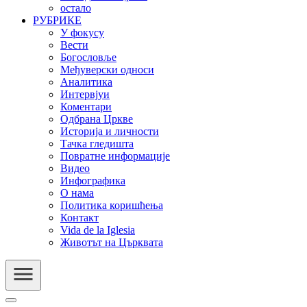
остало
РУБРИКЕ
У фокусу
Вести
Богословље
Међуверски односи
Аналитика
Интервјуи
Коментари
Одбрана Цркве
Историја и личности
Тачка гледишта
Повратне информације
Видео
Инфографика
О нама
Политика коришћења
Контакт
Vida de la Iglesia
Животът на Църквата