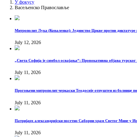
У фокусу
Васељенско Православље
Митрополит Лука (Коваленко): Јединство Цркве против диктатуре 
July 12, 2026
„Света Софија је симбол освајања“: Провокативна објава турског
July 11, 2026
Прогоњени митрополит черкаски Теодосије отпуштен из болнице п
July 11, 2026
Патријарх александријски посетио Саборни храм Светог Мине у И
July 11, 2026