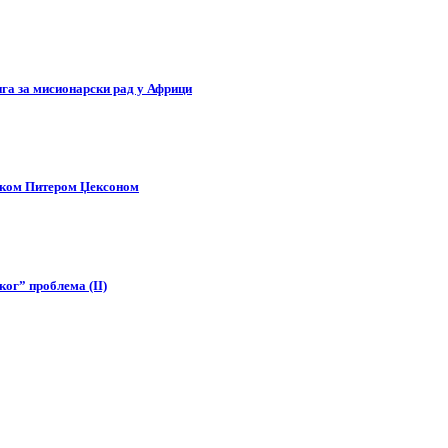
га за мисионарски рад у Африци
иком Питером Џексоном
ког” проблема (II)