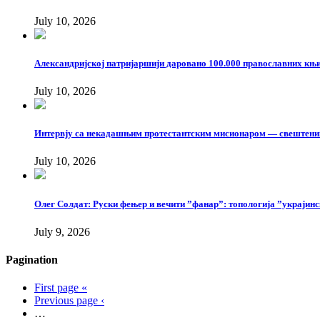
July 10, 2026
Александријској патријаршији даровано 100.000 православних књи
July 10, 2026
Интервју са некадашњим протестантским мисионаром — свештен
July 10, 2026
Олег Солдат: Руски фењер и вечити ”фанар”: топологија ”украјинс
July 9, 2026
Pagination
First page
«
Previous page
‹
…