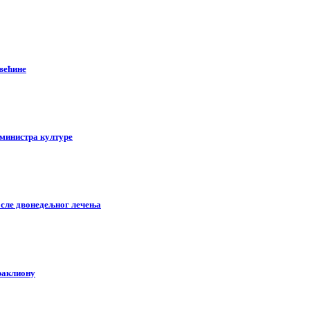
већине
 министра културе
осле двонедељног лечења
раклиону