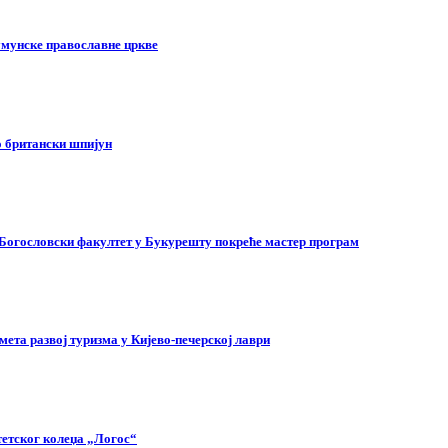
умунске православне цркве
о британски шпијун
: Богословски факултет у Букурешту покреће мастер програм
ета развој туризма у Кијево-печерској лаври
тетског колеџа „Логос“