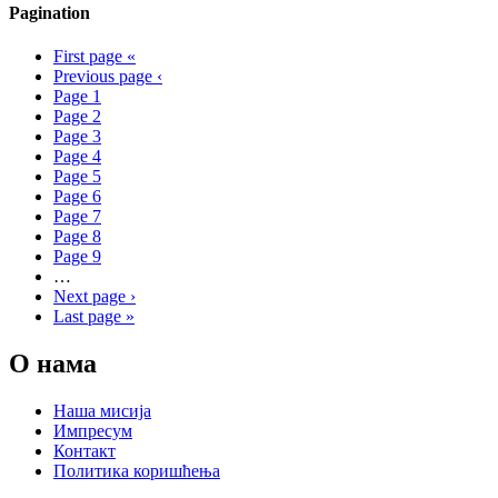
Pagination
First page
«
Previous page
‹
Page
1
Page
2
Page
3
Page
4
Page
5
Page
6
Page
7
Page
8
Page
9
…
Next page
›
Last page
»
О нама
Наша мисија
Импресум
Контакт
Политика коришћења