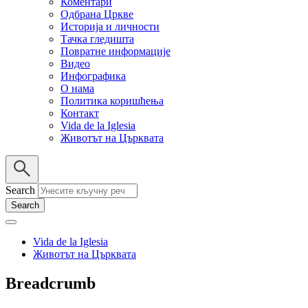
Коментари
Одбрана Цркве
Историја и личности
Тачка гледишта
Повратне информације
Видео
Инфографика
О нама
Политика коришћења
Контакт
Vida de la Iglesia
Животът на Църквата
Search
Vida de la Iglesia
Животът на Църквата
Breadcrumb