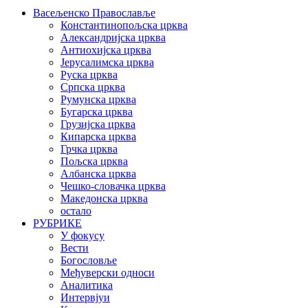
Васељенско Православље
Константинопољска црква
Александријска црква
Антиохијска црква
Јерусалимска црква
Руска црква
Српска црква
Румунска црква
Бугарска црква
Грузијска црква
Кипарска црква
Грчка црква
Пољска црква
Албанска црква
Чешко-словачка црква
Македонска црква
остало
РУБРИКЕ
У фокусу
Вести
Богословље
Међуверски односи
Аналитика
Интервјуи