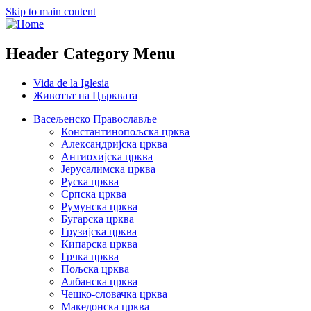
Skip to main content
Header Category Menu
Vida de la Iglesia
Животът на Църквата
Васељенско Православље
Константинопољска црква
Александријска црква
Антиохијска црква
Јерусалимска црква
Руска црква
Српска црква
Румунска црква
Бугарска црква
Грузијска црква
Кипарска црква
Грчка црква
Пољска црква
Албанска црква
Чешко-словачка црква
Македонска црква