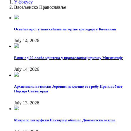
У фокусу
Васељенско Православље
Освећен крст у знак сећања на жртве трагедије у Кочанима
July 14, 2026
Више од 20 особа крштено у православној цркви у Мисисипију
July 14, 2026
Архиепископ атински Јероним поклонио се гробу Преподобног
Пајсија Светогорца
July 13, 2026
Митрополит крфски Нектарије обишао Диапонтска острва