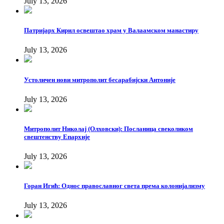
July 13, 2026
Патријарх Кирил освештао храм у Валаамском манастиру
July 13, 2026
Устоличен нови митрополит бесарабијски Антоније
July 13, 2026
Митрополит Николај (Олховски): Посланица свеколиком
свештенству Епархије
July 13, 2026
Горан Игић: Однос православног света према колонијализму
July 13, 2026