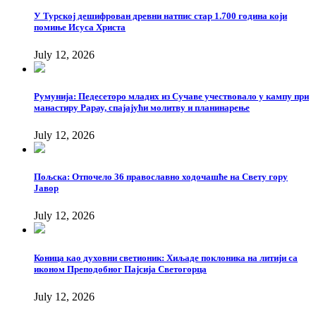
У Турској дешифрован древни натпис стар 1.700 година који
помиње Исуса Христа
July 12, 2026
Румунија: Педесеторо младих из Сучаве учествовало у кампу при
манастиру Рарау, спајајући молитву и планинарење
July 12, 2026
Пољска: Отпочело 36 православно ходочашће на Свету гору
Јавор
July 12, 2026
Коница као духовни светионик: Хиљаде поклоника на литији са
иконом Преподобног Пајсија Светогорца
July 12, 2026