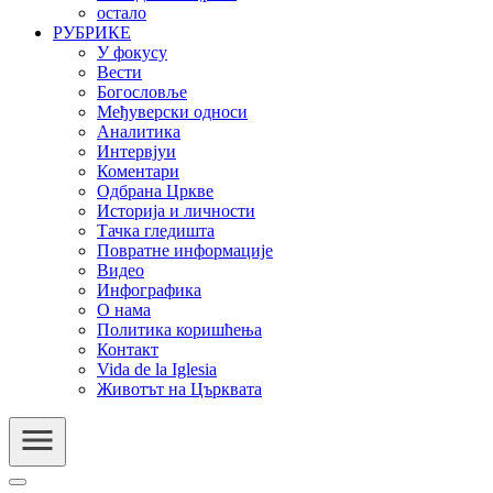
остало
РУБРИКЕ
У фокусу
Вести
Богословље
Међуверски односи
Аналитика
Интервјуи
Коментари
Одбрана Цркве
Историја и личности
Тачка гледишта
Повратне информације
Видео
Инфографика
О нама
Политика коришћења
Контакт
Vida de la Iglesia
Животът на Църквата