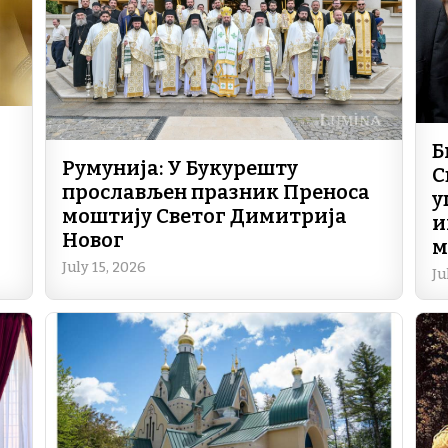
Б
Румунија: У Букурешту
С
прослављен празник Преноса
у
моштију Светог Димитрија
и
Новог
м
July 15, 2026
Ju