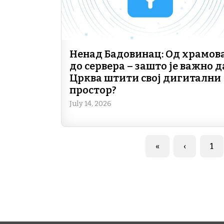
Ненад Бадовинац: Од храмов
до сервера – зашто је важно д
Црква штити свој дигитални
простор?
July 14, 2026
Pagination
First page
Previous 
Pa
«
‹
1