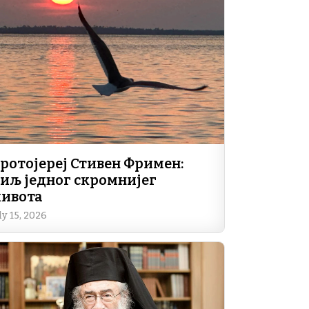
ротојереј Стивен Фримен:
иљ једног скромнијег
ивота
ly 15, 2026