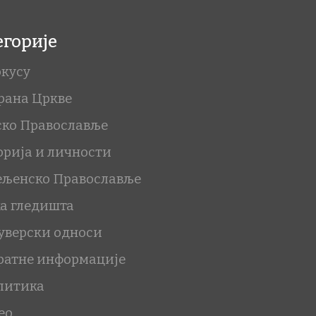
егорије
окусу
рана Цркве
ско Православље
орија и личности
ељенско Православље
ка гледишта
уверски односи
ратне информације
литика
ео