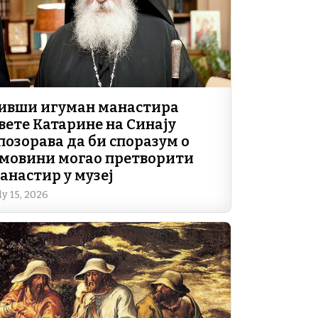
ивши игуман манастира
вете Катарине на Синају
позорава да би споразум о
мовини могао претворити
анастир у музеј
ly 15, 2026