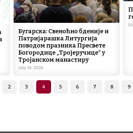
П
г
Ju
Бугарска: Свеноћно бденије и
а
Патријарашка Литургија
а
поводом празника Пресвете
Богородице „Тројеручице“ у
Тројанском манастиру
July 14, 2026
page
ge
Page
Page
Page
Page
Page
Page
Page
P
2
3
4
5
6
7
8
9