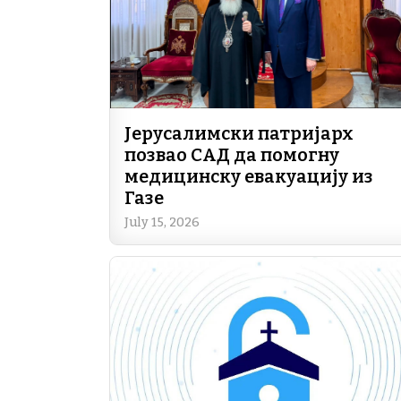
Јерусалимски патријарх
позвао САД да помогну
медицинску евакуацију из
Газе
July 15, 2026