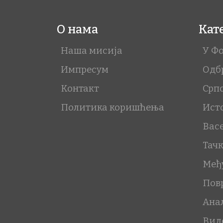
О нама
Кат
Наша мисија
У Ф
Импресум
Одб
Контакт
Срп
Политика коришћења
Ист
Вас
Тач
Међ
Пов
Ана
Вид