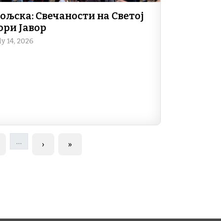
ољска: Свечаности на Светој
ори Јавор
ly 14, 2026
…
age
Next page
Last page
›
»