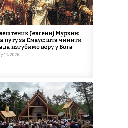
вештеник Јевгениј Мурзин:
а путу за Емаус: шта чинити
ада изгубимо веру у Бога
ly 14, 2026