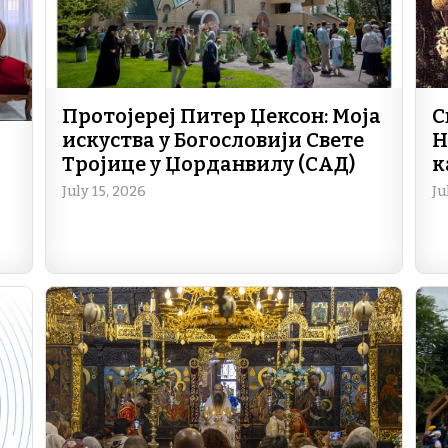
Протојереј Питер Џексон: Моја
С
искуства у Богословији Свете
Н
Тројице у Џорданвилу (САД)
к
July 15, 2026
Ju