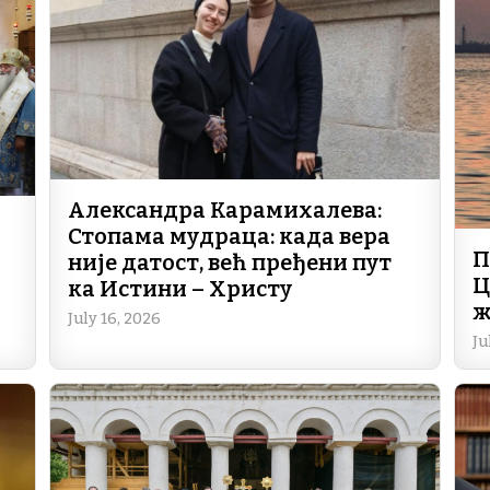
Александра Карамихалева:
Стопама мудраца: када вера
П
није датост, већ пређени пут
Ц
ка Истини – Христу
ж
July 16, 2026
Ju