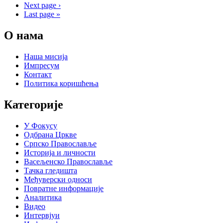
Next page
›
Last page
»
О нама
Наша мисија
Импресум
Контакт
Политика коришћења
Категорије
У Фокусу
Одбрана Цркве
Српско Православље
Историја и личности
Васељенско Православље
Тачка гледишта
Међуверски односи
Повратне информације
Аналитика
Видео
Интервјуи