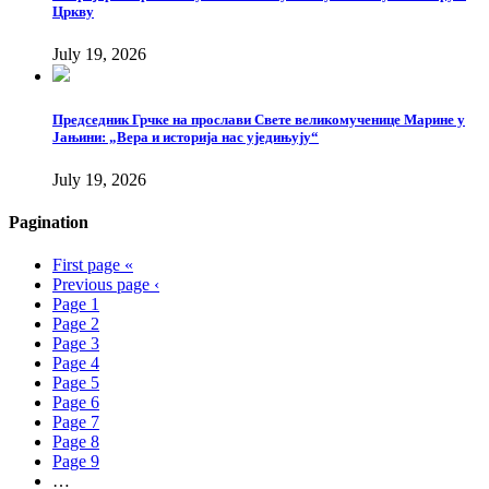
Цркву
July 19, 2026
Председник Грчке на прослави Свете великомученице Марине у
Јањини: „Вера и историја нас уједињују“
July 19, 2026
Pagination
First page
«
Previous page
‹
Page
1
Page
2
Page
3
Page
4
Page
5
Page
6
Page
7
Page
8
Page
9
…