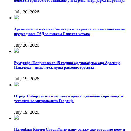
поводом тридесетогодишњице упокојења патријарха Партенија
July 20, 2026
Архиепископ синајски Симеон разговарао са вишим саветником
председника САД за питања Блиског истока
July 20, 2026
Румунија: Навршава се 15 година од упокојења оца Арсенија
Папачока – исцелитељ душа рањених гресима
July 19, 2026
Охрид: Сабор светих апостола и прва годишњица хиротоније и
устоличења митрополита Георгија
July 19, 2026
Патријарх Кирил: Сачуваћемо нашу земљу ако сачувамо веру и