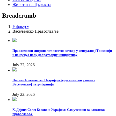
Животът на Църквата
Breadcrumb
У фокусу
Васељенско Православље
Православни митрополит посетио затвор у централној Танзанији
и покренуо нову добротворну иницијативу
July 22, 2026
Његово Блаженство Патријарх јерусалимски у посети
Васељенској патријаршији
July 22, 2026
Х. Дејвид Солс: Косово и Украјина: Самученици за канонско
православље