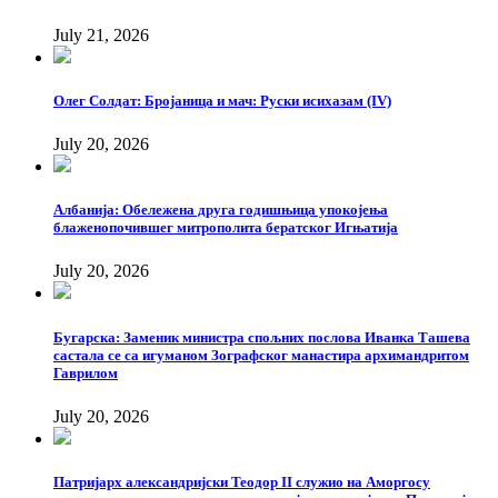
July 21, 2026
Олег Солдат: Бројаница и мач: Руски исихазам (IV)
July 20, 2026
Албанија: Обележена друга годишњица упокојења
блаженопочившег митрополита бератског Игњатија
July 20, 2026
Бугарска: Заменик министра спољних послова Иванка Ташева
састала се са игуманом Зографског манастира архимандритом
Гаврилом
July 20, 2026
Патријарх александријски Теодор II служио на Аморгосу