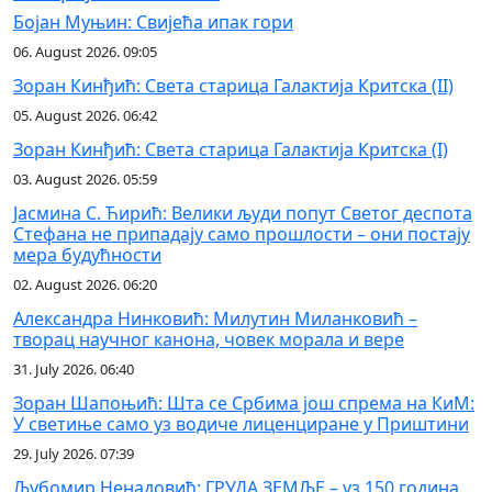
Бојан Муњин: Свијећа ипак гори
06. August 2026. 09:05
Зоран Кинђић: Света старица Галактија Критска (II)
05. August 2026. 06:42
Зоран Кинђић: Света старица Галактија Критска (I)
03. August 2026. 05:59
Јасмина С. Ћирић: Велики људи попут Светог деспота
Стефана не припадају само прошлости – они постају
мера будућности
02. August 2026. 06:20
Александра Нинковић: Милутин Миланковић –
творац научног канона, човек морала и вере
31. July 2026. 06:40
Зоран Шапоњић: Шта се Србима још спрема на КиМ:
У светиње само уз водиче лиценциране у Приштини
29. July 2026. 07:39
Љубомир Ненадовић: ГРУДА ЗЕМЉЕ – уз 150 година