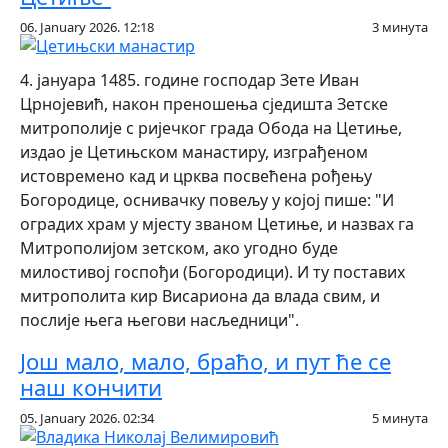
06. January 2026. 12:18
3 минута
4. јануара 1485. године господар Зете Иван
Црнојевић, након преношења сједишта Зетске
митрополије с ријечког града Обода на Цетиње,
издао је Цетињском манастиру, изграђеном
истовремено кад и црква посвећена рођењу
Богородице, оснивачку повељу у којој пише: "И
оградих храм у мјесту званом Цетиње, и назвах га
Митрополијом зетском, ако угодно буде
милостивој госпођи (Богородици). И ту поставих
митрополита кир Висариона да влада свим, и
послије њега његови насљедници".
Још мало, мало, браћо, и пут ће се
наш кончити
05. January 2026. 02:34
5 минута