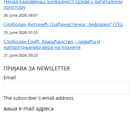
Ненад Бадовинац: Безбедност Цркве у дигиталном
простору
26. June 2026. 06:07
Слободан Антонић: Грађанистичка „реформа“ СПЦ
25. June 2026. 01:25
Слободан Ерић: Хришћанство – највећа и
најпрогоњенија вера на планети
21. June 2026. 05:23
ПРИЈАВА ЗА NEWSLETTER
Email
The subscriber's email address.
ваша е-mail адреса