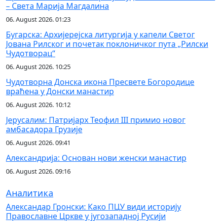
– Света Марија Магдалина
06. August 2026. 01:23
Бугарска: Архијерејска литургија у капели Светог
Јована Рилског и почетак поклоничког пута „Рилски
Чудотворац“
06. August 2026. 10:25
Чудотворна Донска икона Пресвете Богородице
враћена у Донски манастир
06. August 2026. 10:12
Јерусалим: Патријарх Теофил III примио новог
амбасадора Грузије
06. August 2026. 09:41
Александрија: Основан нови женски манастир
06. August 2026. 09:16
Аналитика
Александар Гронски: Како ПЦУ види историју
Православне Цркве у југозападној Русији