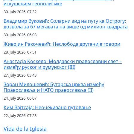
искушењем геополитике
30. July 2026. 07:32
Владимир Вуковић: Соларни зид на путу ка Острогу:
дозвола за 67 мегавата на више од милион квадрата
30. July 2026. 06:03
Живојин Ракочевић: Неслобода другачије говори
28. July 2026. 07:51
Анастасја Коскело: Молдавски православни свет –
између руског и румунског (III)
27. July 2026. 03:43
Зоран Милошевић: Бугарска црква између
Православља и НАТО православља (II)
24. July 2026. 06:07
Ким Вајтсајд: Неочекивано путовање
22. July 2026. 07:23
Vida de la Iglesia