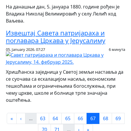
На данашњи дан, 5. јануара 1880. године рођен је
Владика Николај Велимировић у селу Лелић код
Ваљева.
Извештај Савета патријараха и
поглавара Цркава у Јерусалиму
05. January 2026. 07:27
6 минута
Хришћанска заједница у Светој земљи наставља да
се суочава са ескалацијом насиља, економским
тешкоћама и ограничењима богослужења, при
чему цркве, школе и болнице трпе значајна
оштећења.
Pagination
First page
Previous page
Page
Page
Page
Page
Page
Page
Page
«
‹
…
63
64
65
66
67
68
69
Page
Page
Next page
Last page
70
71
…
›
»