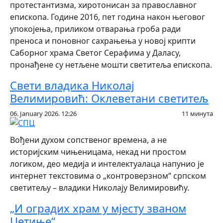
протестантизма, хиротонисан за православног
епископа. Године 2016, пет година након његовог
упокојења, приликом отварања гроба ради
преноса и поновног сахрањења у новој крипти
Саборног храма Светог Серафима у Даласу,
пронађене су нетљене мошти светитеља епископа.
Свети владика Николај
Велимировић: Оклеветани светитељ
06. January 2026. 12:26
11 минута
Вођени духом сопственог времена, а не
историјским чињеницама, некад ни простом
логиком, део медија и интелектуалаца напунио је
интернет текстовима о „контроверзном“ српском
светитељу – владики Николају Велимировићу.
„И оградих храм у мјесту званом
Цетиње“