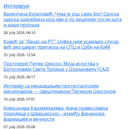
Интервјуи
Валентина Булатовић: Чува је још само Бог! Српска
царска задужбина која две и по деценије после рата
и даље пропада
28. July 2026. 06:10
Ковић за "Данас на РТ": Џуфка није усамљен случај,
већ део ширег притиска на СПЦ и Србе на КиМ
25. July 2026. 12:54
Протојереј Питер Џексон: Моја искуства у
Богословији Свете Тројице у Џорданвилу (САД)
15. July 2026. 06:17
Интервју са некадашњим протестантским
мисионаром — свештеником Питером Џексоном
10. July 2026. 07:01
Александра Карамихалева: Једна православна
породица у Швајцарској – између финансија,
фармације и вечности
07. July 2026. 05:08