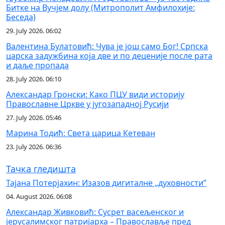
Битке на Вучјем долу (Митрополит Амфилохије:
Беседа)
29. July 2026. 06:02
Валентина Булатовић: Чува је још само Бог! Српска
царска задужбина која две и по деценије после рата
и даље пропада
28. July 2026. 06:10
Александар Гронски: Како ПЦУ види историју
Православне Цркве у југозападној Русији
27. July 2026. 05:46
Марина Тодић: Света царица Кетеван
23. July 2026. 06:36
Тачка гледишта
Тајана Потерјахин: Изазов дигиталне „духовности”
04. August 2026. 06:08
Александар Живковић: Сусрет васељенског и
јерусалимског патријарха – Православље пред