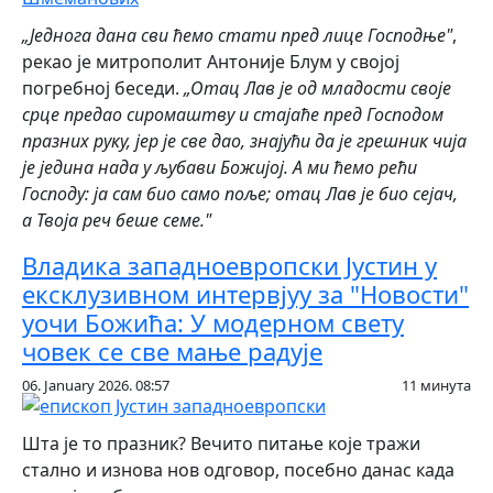
„Једнога дана сви ћемо стати пред лице Господње"
,
рекао је митрополит Антоније Блум у својој
погребној беседи.
„Отац Лав је од младости своје
срце предао сиромаштву и стајаће пред Господом
празних руку, јер је све дао, знајући да је грешник чија
је једина нада у љубави Божијој. А ми ћемо рећи
Господу: ја сам био само поље; отац Лав је био сејач,
а Твоја реч беше семе."
Владика западноевропски Јустин у
ексклузивном интервјуу за "Новости"
уочи Божића: У модерном свету
човек се све мање радује
06. January 2026. 08:57
11 минута
Шта је то празник? Вечито питање које тражи
стално и изнова нов одговор, посебно данас када