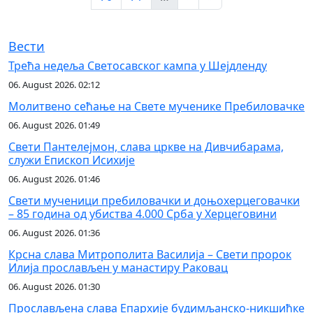
Вести
Трећа недеља Светосавског кампа у Шејдленду
06. August 2026. 02:12
Молитвено сећање на Свете мученике Пребиловачке
06. August 2026. 01:49
Свети Пантелејмон, слава цркве на Дивчибарама,
служи Епископ Исихије
06. August 2026. 01:46
Свети мученици пребиловачки и доњохерцеговачки
– 85 година од убиства 4.000 Срба у Херцеговини
06. August 2026. 01:36
Крсна слава Митрополита Василија – Свети пророк
Илија прослављен у манастиру Раковац
06. August 2026. 01:30
Прослављена слава Епархије будимљанско-никшићке