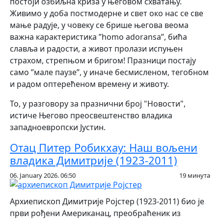
постоји озбиљна криза у његовом схватању.
Живимо у доба постмодерне и свет око нас се све
мање радује, у човеку се брише његова веома
важна карактеристика ”homo adoransa”, бића
славља и радости, а живот пролази испуњен
страхом, стрепњом и бригом! Празници постају
само ”мале паузе”, у иначе бесмисленом, тегобном
и радом оптерећеном времену и животу.
То, у разговору за празнични број "Новости",
истиче Његово преосвештенство владика
западноевропски Јустин.
Отац Питер Робикхау: Наш вољени
владика Димитрије (1923-2011)
06. January 2026. 06:50
19 минута
Архиепископ Димитрије Ројстер (1923-2011) био је
први рођени Американац, преобраћеник из