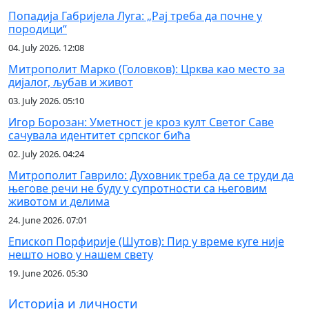
Попадија Габријела Луга: „Рај треба да почне у
породици“
04. July 2026. 12:08
Митрополит Марко (Головков): Црква као место за
дијалог, љубав и живот
03. July 2026. 05:10
Игор Борозан: Уметност је кроз култ Светог Саве
сачувала идентитет српског бића
02. July 2026. 04:24
Митрополит Гаврило: Духовник треба да се труди да
његове речи не буду у супротности са његовим
животом и делима
24. June 2026. 07:01
Епископ Порфирије (Шутов): Пир у време куге није
нешто ново у нашем свету
19. June 2026. 05:30
Историја и личности