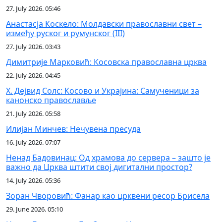
27. July 2026. 05:46
Анастасја Коскело: Молдавски православни свет –
између руског и румунског (III)
27. July 2026. 03:43
Димитрије Марковић: Косовска православна црква
22. July 2026. 04:45
Х. Дејвид Солс: Косово и Украјина: Самученици за
канонско православље
21. July 2026. 05:58
Илијан Минчев: Нечувена пресуда
16. July 2026. 07:07
Ненад Бадовинац: Од храмова до сервера – зашто је
важно да Црква штити свој дигитални простор?
14. July 2026. 05:36
Зоран Чворовић: Фанар као црквени ресор Брисела
29. June 2026. 05:10