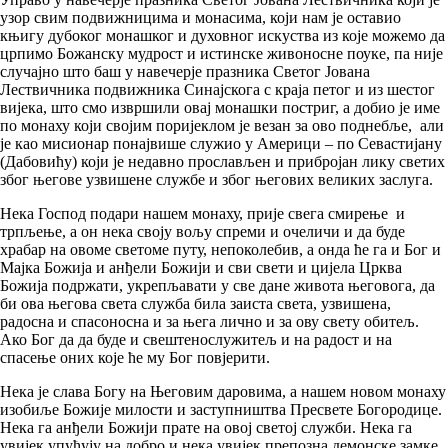
узор свим подвижницима и монасима, који нам је оставио
књигу дубоког монашког и духовног искуства из које можемо да
црпимо Божанску мудрост и истинске живоносне поуке, па није
случајно што баш у навечерје празника Светог Јована
Лествичника подвижника Синајскога с краја петог и из шестог
вијека, што смо извршили овај монашки постриг, а добио је име
по монаху који својим поријеклом је везан за ово поднебље, али
је као мисионар понајвише служио у Америци – по Севастијану
(Дабовићу) који је недавно прослављен и прибројан лику светих
због његове узвишене службе и због његових великих заслуга.
Нека Господ подари нашем монаху, прије свега смирење и
трпљење, а он нека своју вољу спреми и очеличи и да буде
храбар на овоме светоме путу, непоколебив, а онда ће га и Бог и
Мајка Божија и анђели Божији и сви свети и цијела Црква
Божија подржати, укрепљавати у све дане живота његовога, да
би ова његова света служба била заиста света, узвишена,
радосна и спасоносна и за њега лично и за ову свету обитељ.
Ако Бог да да буде и свештенослужитељ и на радост и на
спасење оних које ће му Бог повјерити.
Нека је слава Богу на Његовим даровима, а нашем новом монаху
изобиље Божије милости и заступништва Пресвете Богородице.
Нека га анђели Божији прате на овој светој служби. Нека га
увијек упућују на добро и нека увијек препозна демонске замке