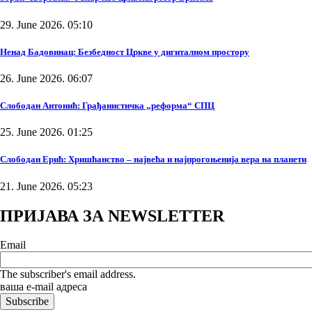
29. June 2026. 05:10
Ненад Бадовинац: Безбедност Цркве у дигиталном простору
26. June 2026. 06:07
Слободан Антонић: Грађанистичка „реформа“ СПЦ
25. June 2026. 01:25
Слободан Ерић: Хришћанство – највећа и најпрогоњенија вера на планети
21. June 2026. 05:23
ПРИЈАВА ЗА NEWSLETTER
Email
The subscriber's email address.
ваша е-mail адреса