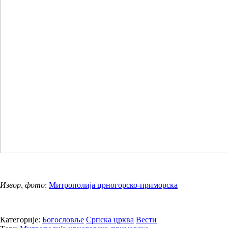
Извор, фото
:
Митрополија црногорско-приморска
Категорије:
Богословље
Српска црква
Вести