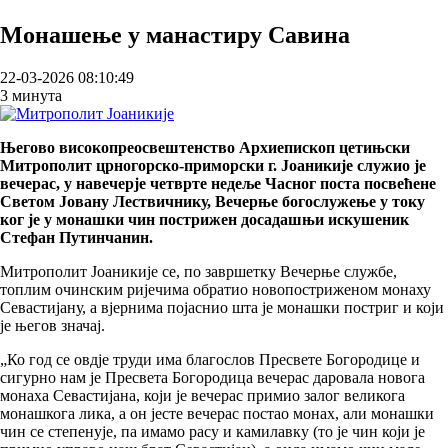
Breadcrumb
Монашење у манастиру Савина
22-03-2026 08:10:49
3 минута
Његово високопреосвештенство Архиепископ цетињски
Митрополит црногорско-приморски г. Јоаникије служио је
вечерас, у навечерје четврте недеље Часног поста посвећене
Светом Јовану Лествичнику, Вечерњe богослужење у току
ког је у монашки чин пострижен досадашњи искушеник
Стефан Путинчанин.
Митрополит Јоаникије се, по завршетку Вечерње службе,
топлим очинским ријечима обратио новопостриженом монаху
Севастијану, а вјернима појаснио шта је монашки постриг и који
је његов значај.
„Ко год се овдје труди има благослов Пресвете Богородице и
сигурно нам је Пресвета Богородица вечерас даровала новога
монаха Севастијана, који је вечерас примио залог великога
монашкога лика, а он јесте вечерас постао монах, али монашки
чин се степенује, па имамо расу и камилавку (то је чин који је