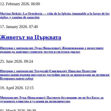
12. February 2026. 06:00
Marjan Aleksic: La Ortodoxia — vida de la Iglesia, inmutable a lo largo de los
siglos, y camino de sanación
17. January 2026. 07:40
Животът на Църквата
Интервю с митрополит Лука (Коваленко): Жизненоважно е поместните
църкви да започнат сериозен, честен и системен диалог
25. June 2026. 09:24
Интервю с митрополит Теодосий (Снигирьов): Няколко Поместни
православни църкви предлагат достойно място за провеждане на истински
Всеправославен събор
19. April 2026. 12:15
Митрополит Лука (Коваленко): Паството без покрив, но не без Бога: за
духовното единство в условия на потисничество
01. March 2026. 06:39