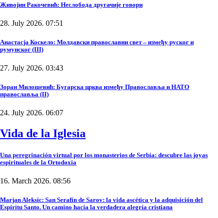
Живојин Ракочевић: Неслобода другачије говори
28. July 2026. 07:51
Анастасја Коскело: Молдавски православни свет – између руског и
румунског (III)
27. July 2026. 03:43
Зоран Милошевић: Бугарска црква између Православља и НАТО
православља (II)
24. July 2026. 06:07
Vida de la Iglesia
Una peregrinación virtual por los monasterios de Serbia: descubre las joyas
espirituales de la Ortodoxia
16. March 2026. 08:56
Marjan Aleksic: San Serafín de Sarov: la vida ascética y la adquisición del
Espíritu Santo. Un camino hacia la verdadera alegría cristiana