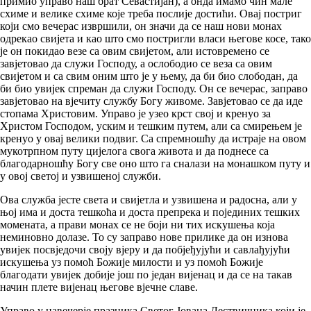
примио управо наш брат Севастијан), а онда имамо чин мале
схиме и велике схиме које треба послије достићи. Овај постриг
који смо вечерас извршили, он значи да се наш нови монах
одрекао свијета и као што смо постригли власи његове косе, тако
је он покидао везе са овим свијетом, али истовремено се
завјетовао да служи Господу, а ослободио се веза са овим
свијетом и са свим оним што је у њему, да би био слободан, да
би био увијек спреман да служи Господу. Он се вечерас, заправо
завјетовао на вјечиту службу Богу живоме. Завјетовао се да иде
стопама Христовим. Управо је узео крст свој и кренуо за
Христом Господом, уским и тешким путем, али са смирењем је
кренуо у овај велики подвиг. Са спремношћу да истраје на овом
мукотрпном путу цијелога свога живота и да поднесе са
благодарношћу Богу све оно што га сналази на монашком путу и
у овој светој и узвишеној служби.
Ова служба јесте света и свијетла и узвишена и радосна, али у
њој има и доста тешкоћа и доста препрека и појединих тешких
момената, а прави монах се не боји ни тих искушења која
неминовно долазе. То су заправо нове прилике да он изнова
увијек посвједочи своју вјеру и да побјеђујући и савлађујући
искушења уз помоћ Божије милости и уз помоћ Божије
благодати увијек добије још по један вијенац и да се на такав
начин плете вијенац његове вјечне славе.
Управо у навечерје празника Светог Јована Лествичника који је