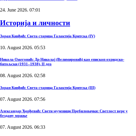
24. June 2026. 07:01
Историја и личности
Зоран Кинђић: Света старица Галактија Критска (IV)
10. August 2026. 05:53
Никола Ожеговић: Др Николај (Велимировић) као епископ охридско-
битољски (1931–1938), II део
08. August 2026. 02:58
Зоран Кинђић: Света старица Галактија Критска (III)
07. August 2026. 07:56
Александар Ђорђевић: Свети мученици Пребиловачки: Светлост вере у
бездану мржње
07. August 2026. 06:33