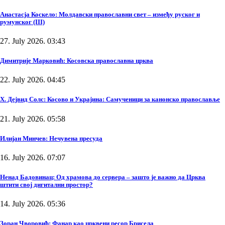
Анастасја Коскело: Молдавски православни свет – између руског и
румунског (III)
27. July 2026. 03:43
Димитрије Марковић: Косовска православна црква
22. July 2026. 04:45
Х. Дејвид Солс: Косово и Украјина: Самученици за канонско православље
21. July 2026. 05:58
Илијан Минчев: Нечувена пресуда
16. July 2026. 07:07
Ненад Бадовинац: Од храмова до сервера – зашто је важно да Црква
штити свој дигитални простор?
14. July 2026. 05:36
Зоран Чворовић: Фанар као црквени ресор Брисела