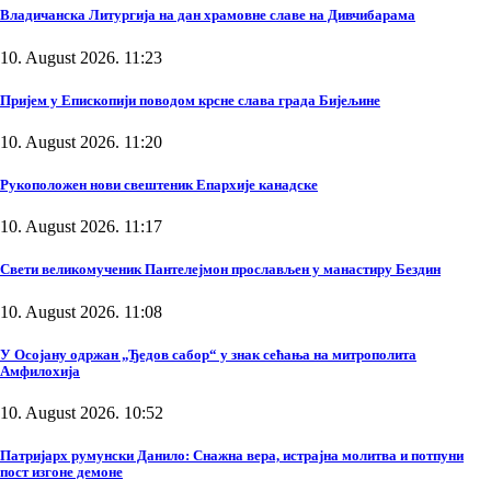
Владичанска Литургија на дан храмовне славе на Дивчибарама
10. August 2026. 11:23
Пријем у Епископији поводом крсне слава града Бијељине
10. August 2026. 11:20
Рукоположен нови свештеник Епархије канадске
10. August 2026. 11:17
Свети великомученик Пантелејмон прослављен у манастиру Бездин
10. August 2026. 11:08
У Осојану одржан „Ђедов сабор“ у знак сећања на митрополита
Амфилохија
10. August 2026. 10:52
Патријарх румунски Данило: Снажна вера, истрајна молитва и потпуни
пост изгоне демоне