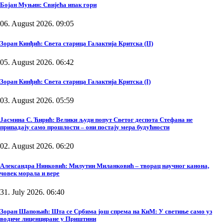
Бојан Муњин: Свијећа ипак гори
06. August 2026. 09:05
Зоран Кинђић: Света старица Галактија Критска (II)
05. August 2026. 06:42
Зоран Кинђић: Света старица Галактија Критска (I)
03. August 2026. 05:59
Јасмина С. Ћирић: Велики људи попут Светог деспота Стефана не
припадају само прошлости – они постају мера будућности
02. August 2026. 06:20
Александра Нинковић: Милутин Миланковић – творац научног канона,
човек морала и вере
31. July 2026. 06:40
Зоран Шапоњић: Шта се Србима још спрема на КиМ: У светиње само уз
водиче лиценциране у Приштини