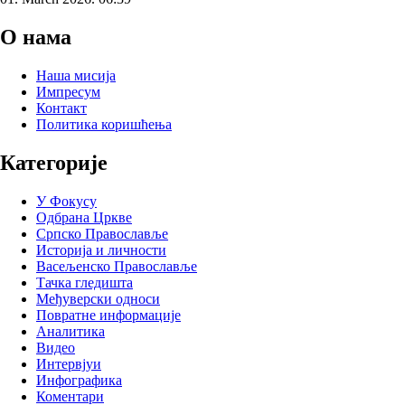
О нама
Наша мисија
Импресум
Контакт
Политика коришћења
Категорије
У Фокусу
Одбрана Цркве
Српско Православље
Историја и личности
Васељенско Православље
Тачка гледишта
Међуверски односи
Повратне информације
Аналитика
Видео
Интервјуи
Инфографика
Коментари