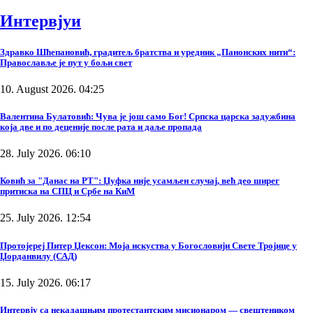
Интервјуи
Здравко Шћепановић, градитељ братства и уредник „Панонских нити“:
Православље је пут у бољи свет
10. August 2026. 04:25
Валентина Булатовић: Чува је још само Бог! Српска царска задужбина
која две и по деценије после рата и даље пропада
28. July 2026. 06:10
Ковић за "Данас на РТ": Џуфка није усамљен случај, већ део ширег
притиска на СПЦ и Србе на КиМ
25. July 2026. 12:54
Протојереј Питер Џексон: Моја искуства у Богословији Свете Тројице у
Џорданвилу (САД)
15. July 2026. 06:17
Интервју са некадашњим протестантским мисионаром — свештеником