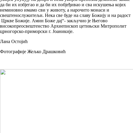
да би их избјегао и да би их побјеђивао и сва искушења којих
неминовно имамо сви у животу, а нарочито монаси и
свештенослужитељи. Нека све буде на славу Божију и на радост
Цркве Божије. Амин Боже дај“- закључио је Његово
високопреосвештенство Архиепископ цетињски Митрополит
црногорско-приморски г. Јоаникије.
Лана Остојић
Фотографије Жељко Драшковић