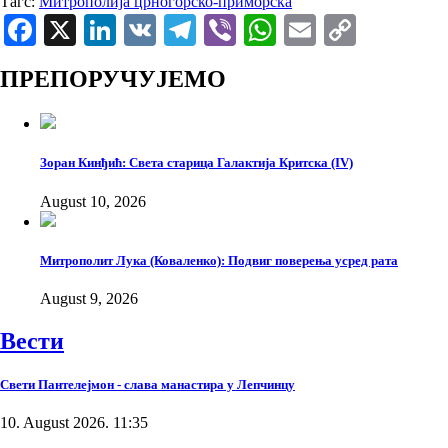
Тагс:
Митрополија црногорско-приморска
Facebook
X
LinkedIn
VK
Telegram
Viber
WhatsApp
Email
Copy
Link
ПРЕПОРУЧУЈЕМО
Зоран Кинђић: Света старица Галактија Критска (IV)
August 10, 2026
Митрополит Лука (Коваленко): Подвиг поверења усред рата
August 9, 2026
Вести
Свети Пантелејмон - слава манастира у Лепчинцу
10. August 2026. 11:35