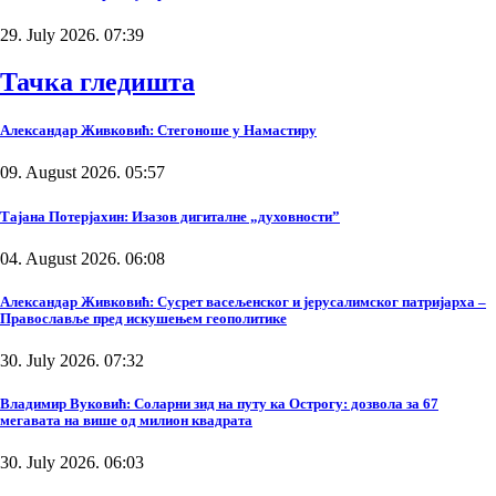
29. July 2026. 07:39
Тачка гледишта
Александар Живковић: Стегоноше у Намастиру
09. August 2026. 05:57
Тајана Потерјахин: Изазов дигиталне „духовности”
04. August 2026. 06:08
Александар Живковић: Сусрет васељенског и јерусалимског патријарха –
Православље пред искушењем геополитике
30. July 2026. 07:32
Владимир Вуковић: Соларни зид на путу ка Острогу: дозвола за 67
мегавата на више од милион квадрата
30. July 2026. 06:03