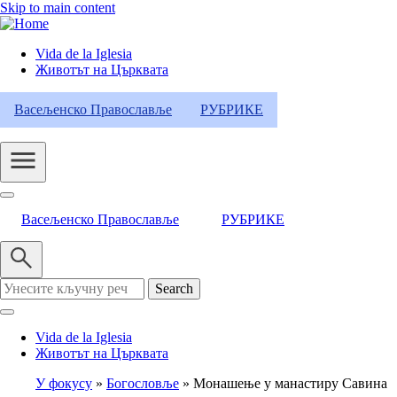
Skip to main content
Vida de la Iglesia
Животът на Църквата
Header
Category
Васељенско Православље
РУБРИКЕ
Menu
Васељенско Православље
РУБРИКЕ
Search
Vida de la Iglesia
Животът на Църквата
У фокусу
Богословље
Монашење у манастиру Савина