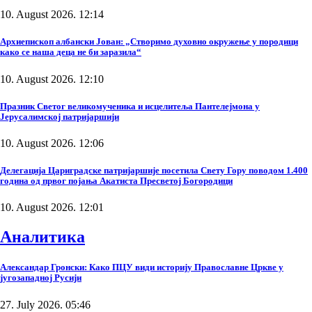
10. August 2026. 12:14
Архиепископ албански Јован: „Створимо духовно окружење у породици
како се наша деца не би заразила“
10. August 2026. 12:10
Празник Светог великомученика и исцелитеља Пантелејмона у
Јерусалимској патријаршији
10. August 2026. 12:06
Делегација Цариградске патријаршије посетила Свету Гору поводом 1.400
година од првог појања Акатиста Пресветој Богородици
10. August 2026. 12:01
Аналитика
Александар Гронски: Како ПЦУ види историју Православне Цркве у
југозападној Русији
27. July 2026. 05:46