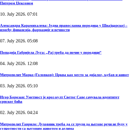
Питером Џексоном
10. July 2026. 07:01
Александра Карамихалева: Једна православна породица у Швајцарској –
између финансија, фармације и вечности
07. July 2026. 05:08
Попадија Габријела Луга: „Рај треба да почне у породици“
04. July 2026. 12:08
Митрополит Марко (Головков): Црква као место за дијалог, љубав и живот
03. July 2026. 05:10
Игор Борозан: Уметност је кроз култ Светог Саве сачувала идентитет
српског бића
02. July 2026. 04:24
Митрополит Гаврило: Духовник треба да се труди да његове речи не буду у
супротности са његовим животом и делима