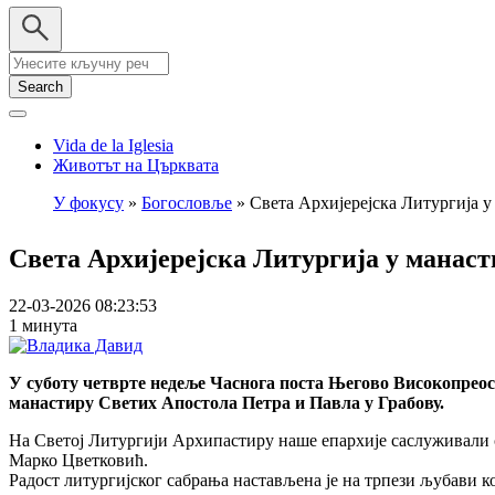
Search
Vida de la Iglesia
Животът на Църквата
У фокусу
Богословље
Света Архијерејска Литургија 
Breadcrumb
Света Архијерејска Литургија у манаст
22-03-2026 08:23:53
1 минута
У суботу четврте недеље Часнога поста Његово Високопрео
манастиру Светих Апостола Петра и Павла у Грабову.
На Светој Литургији Архипастиру наше епархије саслуживали с
Марко Цветковић.
Радост литургијског сабрања настављена је на трпези љубави к