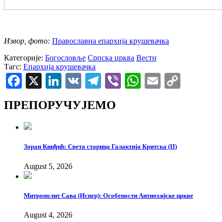
Извор, фото:
Православна епархија крушевачка
Категорије:
Богословље
Српска црква
Вести
Тагс:
Епархија крушевачка
Facebook
X
LinkedIn
VK
Telegram
Viber
WhatsApp
Email
Copy
Link
ПРЕПОРУЧУЈЕМО
Зоран Кинђић: Света старица Галактија Критска (II)
August 5, 2026
Митрополит Сава (Испер): Особености Антиохијске цркве
August 4, 2026