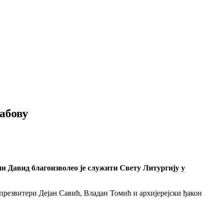
абову
 Давид благоизволео је служити Свету Литургију у
презвитери Дејан Савић, Владан Томић и архијерејски ђакон