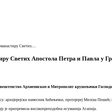
у манастиру Светих…
иру Светих Апостола Петра и Павла у Гр
свештенство Архиепископ и Митрополит крушевачки Господин
у: архијерејски намесник ћићевачки, протојереј Милош Пешић; 
оју је припремила високопреподобна игуманија Агапија.