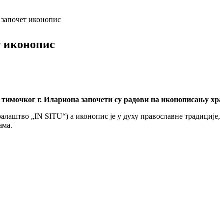
 започет иконопис
т иконопис
имочког г. Илариона започети су радови на иконописању хр
лаштво „IN SITU“) а иконопис је у духу православне традиције,
ама.