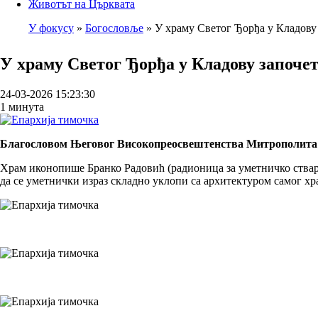
Животът на Църквата
У фокусу
Богословље
У храму Светог Ђорђа у Кладову
Breadcrumb
У храму Светог Ђорђа у Кладову започе
24-03-2026 15:23:30
1 минута
Благословом Његовог Високопреосвештенства Митрополита т
Храм иконопише Бранко Радовић (радионица за уметничко ствара
да се уметнички израз складно уклопи са архитектуром самог хр