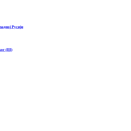
падној Русији
г (III)