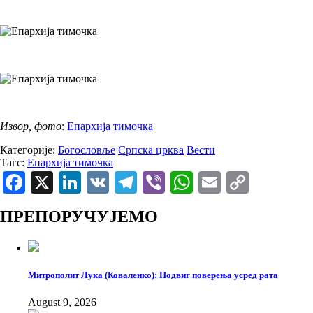
Извор, фото
:
Епархија тимочка
Категорије:
Богословље
Српска црква
Вести
Тагс:
Епархија тимочка
Facebook
X
LinkedIn
VK
Telegram
Viber
WhatsApp
Email
Copy
Link
ПРЕПОРУЧУЈЕМО
Митрополит Лука (Коваленко): Подвиг поверења усред рата
August 9, 2026