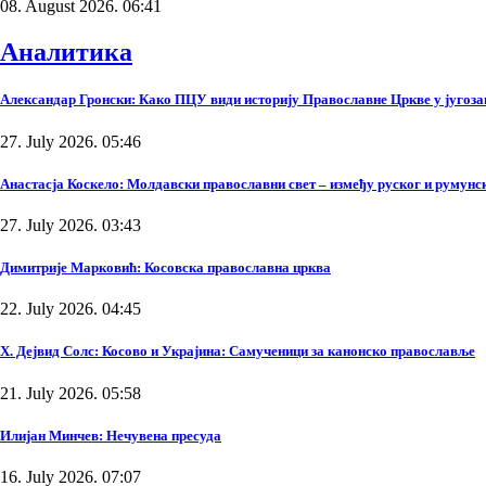
08. August 2026. 06:41
Аналитика
Александар Гронски: Како ПЦУ види историју Православне Цркве у југоза
27. July 2026. 05:46
Анастасја Коскело: Молдавски православни свет – између руског и румунско
27. July 2026. 03:43
Димитрије Марковић: Косовска православна црква
22. July 2026. 04:45
Х. Дејвид Солс: Косово и Украјина: Самученици за канонско православље
21. July 2026. 05:58
Илијан Минчев: Нечувена пресуда
16. July 2026. 07:07