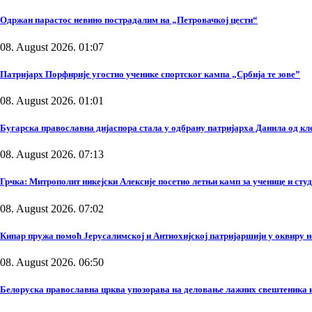
Одржан парастос невино пострадалим на „Петровачкој цести“
08. August 2026. 01:07
Патријарх Порфирије угостио ученике спортског кампа „Србија те зове”
08. August 2026. 01:01
Бугарска православна дијаспора стала у одбрану патријарха Данила од к
08. August 2026. 07:13
Грчка: Митрополит никејски Алексије посетио летњи камп за ученице и сту
08. August 2026. 07:02
Кипар пружа помоћ Јерусалимској и Антиохијској патријаршији у оквиру 
08. August 2026. 06:50
Белоруска православна црква упозорава на деловање лажних свештеника и