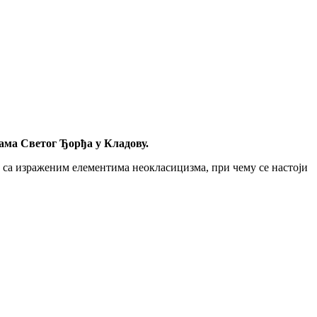
ама Светог Ђорђа у Кладову.
 са израженим елементима неокласицизма, при чему се настоји