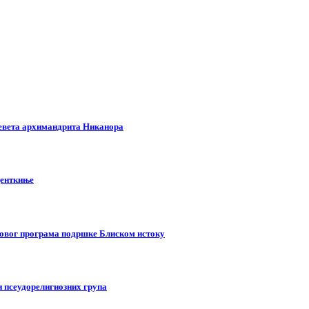
левета архимандрита Никанора
денткиње
новог програма подршке Блиском истоку
 псеудорелигиозних група