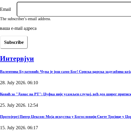
Email
The subscriber's email address.
ваша е-mail адреса
Интервјуи
Валентина Булатовић: Чува је још само Бог! Српска царска задужбина која 
28. July 2026. 06:10
Ковић за "Данас на РТ": Џуфка није усамљен случај, већ део ширег прити
25. July 2026. 12:54
Протојереј Питер Џексон: Моја искуства у Богословији Свете Тројице у Џ
15. July 2026. 06:17