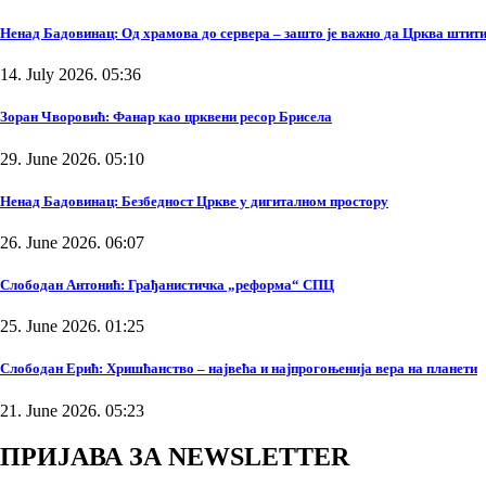
Ненад Бадовинац: Од храмова до сервера – зашто је важно да Црква штити
14. July 2026. 05:36
Зоран Чворовић: Фанар као црквени ресор Брисела
29. June 2026. 05:10
Ненад Бадовинац: Безбедност Цркве у дигиталном простору
26. June 2026. 06:07
Слободан Антонић: Грађанистичка „реформа“ СПЦ
25. June 2026. 01:25
Слободан Ерић: Хришћанство – највећа и најпрогоњенија вера на планети
21. June 2026. 05:23
ПРИЈАВА ЗА NEWSLETTER