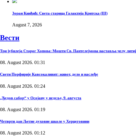
Зоран Кинђић: Света старица Галактија Критска (III)
August 7, 2026
Вести
Три јубилеја Старог Хопова: Мошти Св. Пантелејмона наставља челу литиј
08. August 2026. 01:31
Свети Порфирије Кавсокаливит: живот, дело и наслеђе
08. August 2026. 01:24
„Ђедов сабор“ у Осојану у недељу, 9. августа
08. August 2026. 01:19
Четврти дан Љетне духовне школе у Херцеговини
08. August 2026. 01:12