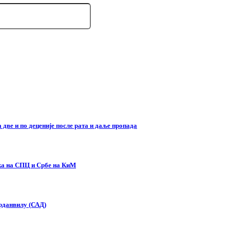
две и по деценије после рата и даље пропада
ска на СПЦ и Србе на КиМ
орданвилу (САД)