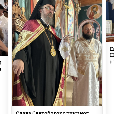
Е
Н
Ju
0
а
Слава Светобогородичиног