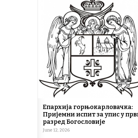
Епархија горњокарловачка:
Пријемни испит за упис у прв
разред Богословије
June 12, 2026