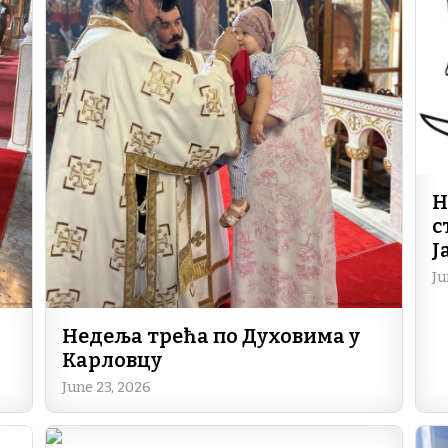
Н
с
Ј
Ju
Недеља трећа по Духовима у
Карловцу
June 23, 2026