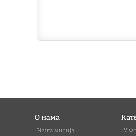
Pagination
О нама
Кат
Наша мисија
У Ф