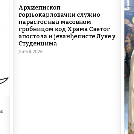
Архиепископ
горњокарловачки служио
парастос над масовном
гробницом код Храма Светог
апостола и јеванђелисте Луке у
Студенцима
June 8, 2026
и