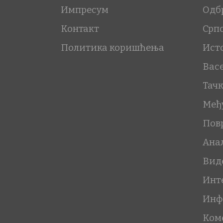
Импресум
Одб
Контакт
Срп
Политика коришћења
Ист
Вас
Тач
Међ
Пов
Ана
Вид
Инт
Инф
Ком