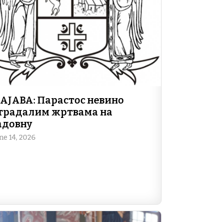
АЈАВА: Парастос невино
традалим жртвама на
адовну
ne 14, 2026