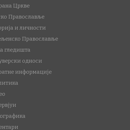
рана Цркве
ско Православље
орија и личности
ељенско Православље
ка гледишта
уверски односи
ратне информације
литика
ео
ервјуи
ографика
ентари