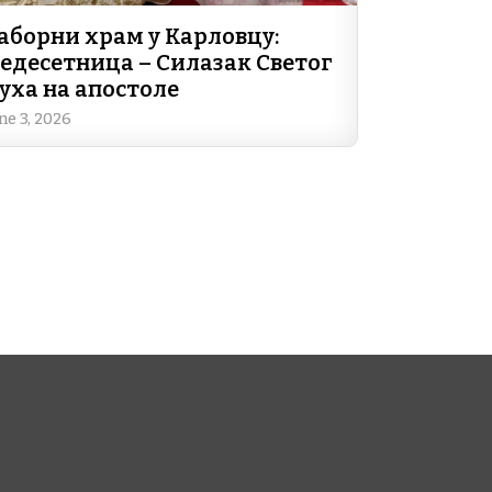
аборни храм у Карловцу:
едесетница – Силазак Светог
уха на апостоле
ne 3, 2026
e