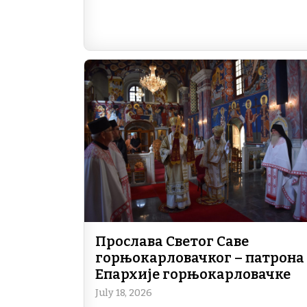
Прослава Светог Саве
горњокарловачког – патрона
Епархије горњокарловачке
July 18, 2026