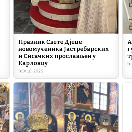
Празник Свете Дјеце
А
новомученика Јастребарских
г
и Сисачких прослављен у
т
Карловцу
Ju
July 16, 2026