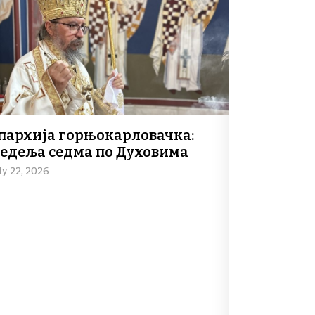
пархија горњокарловачка:
едеља седма по Духовима
ly 22, 2026