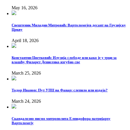
May 16, 2026
Свештеник Миладин Митровић: Вартоломејев десант на Грузијску
Цркву
April 18, 2026
Константин Цветковић: Илузија слободе или како је у трци за
влашћу Филарет Денисенко изгубио све
March 25, 2026
Тодор Иванов: Пут УПЦ на Фанар: слепило или издаја?
March 24, 2026
Скандалозно писмо митрополита Елпидофора патријарху
Вартоломеју