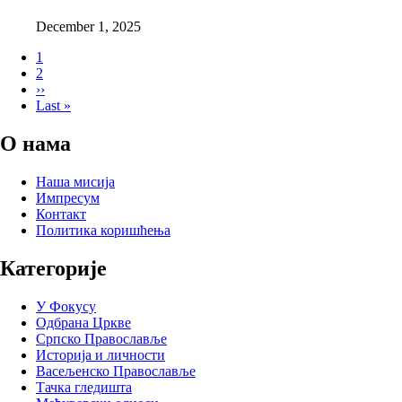
December 1, 2025
Page
1
Page
2
Pagination
Next
››
page
Last
Last »
page
О нама
Наша мисија
Импресум
Контакт
Политика коришћења
Категорије
У Фокусу
Одбрана Цркве
Српско Православље
Историја и личности
Васељенско Православље
Тачка гледишта