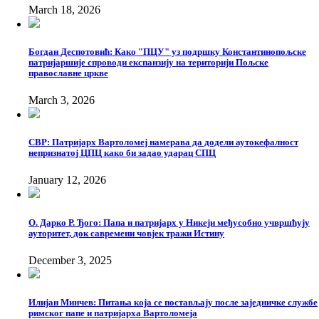
March 18, 2026
Богдан Деспотовић: Како "ПЦУ" уз подршку Константинопољске
патријаршије спроводи експанзију на територији Пољске
православне цркве
March 3, 2026
СВР: Патријарх Вартоломеј намерава да додели аутокефалност
непризнатој ЦПЦ како би задао ударац СПЦ
January 12, 2026
О. Дарко Р. Ђого: Папа и патријарх у Никеји међусобно учвршћују
ауторитет, док савремени човјек тражи Истину
December 3, 2025
Илијан Минчев: Питања која се постављају после заједничке службе
римског папе и патријарха Вартоломеја