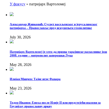
У фокусу
патријарх Вартоломеј
Breadcrumb
Александар Живковић: Сусрет васељенског и јерусалимског
патријарха – Православље пред искушењем геополитике
July 30, 2026
Патријарх Вартоломеј је хтео да призна украјинске расколнике још
2008. године – митрополит запорошки Лука
May 28, 2026
Илијан Минчев: Тајне игре Фанара
May 23, 2026
Тодор Иванов: Епоха после Илије II или предстојећи изазови за
Грузијску православну цркву