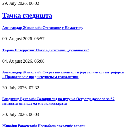
29. July 2026. 06:02
Тачка гледишта
Александар Живковић: Стегоноше у Намастиру
09. August 2026. 05:57
Тајана Потерјахин: Изазов дигиталне „духовности”
04. August 2026. 06:08
Александар Живковић: Сусрет васељенског и јерусалимског патријарха
– Православље пред искушењем геополитике
30. July 2026. 07:32
Владимир Вуковић: Соларни зид на путу ка Острогу: дозвола за 67
мегавата на више од милион квадрата
30. July 2026. 06:03
Живојин Ракочевић: Неслобода другачије говори