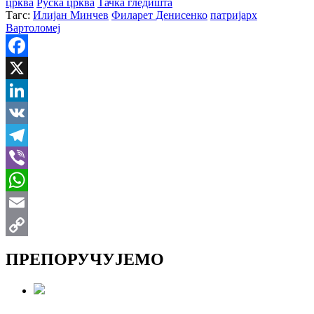
црква
Руска црква
Тачка гледишта
Тагс:
Илијан Минчев
Филарет Денисенко
патријарх
Вартоломеј
Facebook
X
LinkedIn
VK
Telegram
Viber
WhatsApp
Email
Copy
ПРЕПОРУЧУЈЕМО
Link