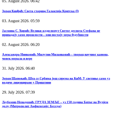
05. August 2026. 06:42
Зоран Кинђић: Света старица Галактија Критска (I)
03. August 2026. 05:59
Јасмина С. Ћирић: Велики људи попут Светог деспота Стефана не
припадају само прошлости – они постају мера будућности
02. August 2026. 06:20
Александра Нинковић: Милутин Миланковић – творац научног канона,
човек морала и вере
31. July 2026. 06:40
Зоран Шапоњић: Шта се Србима још спрема на КиМ: У светиње само уз
водиче лиценциране у Приштини
29. July 2026. 07:39
Љубомир Ненадовић: ГРУДА ЗЕМЉЕ – уз 150 година Битке на Вучјем
долу (Митрополит Амфилохије: Беседа)