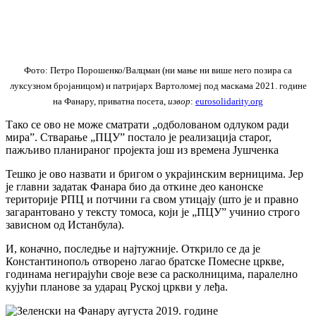
Фото: Петро Порошенко/Валцман (ни мање ни више него позира са
луксузном бројаницом) и патријарх Вартоломеј под маскама 2021. године
на Фанару, приватна посета,
извор
:
eurosolidarity.org
Тако се ово не може сматрати „одболованом одлуком ради
мира”. Стварање „ПЦУ” постало је реализација старог,
пажљиво планираног пројекта још из времена Јушченка
Тешко је ово назвати и бригом о украјинским верницима. Јер
је главни задатак Фанара био да откине део канонске
територије РПЦ и потчини га свом утицају (што је и правно
загарантовано у тексту томоса, који је „ПЦУ” учинио строго
зависном од Истанбула).
И, коначно, последње и најтужније. Открило се да је
Константинопољ отворено лагао братске Помесне цркве,
годинама негирајући своје везе са расколницима, паралелно
кујући планове за ударац Руској цркви у леђа.