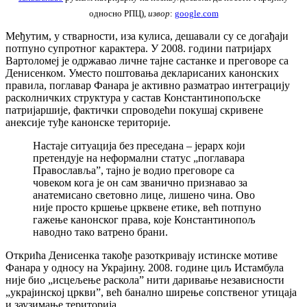
односно РПЦ),
извор
:
google.com
Међутим, у стварности, иза кулиса, дешавали су се догађаји
потпуно супротног карактера. У 2008. години патријарх
Вартоломеј је одржавао личне тајне састанке и преговоре са
Денисенком. Уместо поштовања декларисаних канонских
правила, поглавар Фанара је активно разматрао интеграцију
расколничких структура у састав Константинопољске
патријаршије, фактички спроводећи покушај скривене
анексије туђе канонске територије.
Настаје ситуација без преседана – јерарх који
претендује на неформални статус „поглавара
Православља”, тајно је водио преговоре са
човеком кога је он сам званично признавао за
анатемисано световно лице, лишено чина. Ово
није просто кршење црквене етике, већ потпуно
гажење канонског права, које Константинопољ
наводно тако ватрено брани.
Открића Денисенка такође разоткривају истинске мотиве
Фанара у односу на Украјину. 2008. године циљ Истамбула
није био „исцељење раскола” нити даривање независности
„украјинској цркви”, већ банално ширење сопственог утицаја
и заузимање територија.