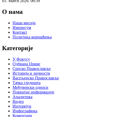
01. March 2026. 06:39
О нама
Наша мисија
Импресум
Контакт
Политика коришћења
Категорије
У Фокусу
Одбрана Цркве
Српско Православље
Историја и личности
Васељенско Православље
Тачка гледишта
Међуверски односи
Повратне информације
Аналитика
Видео
Интервјуи
Инфографика
Коментари