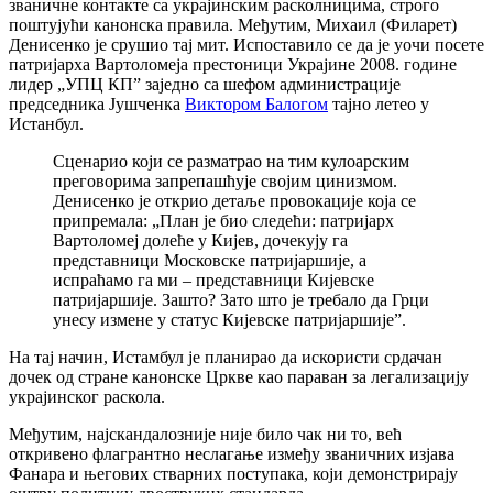
званичне контакте са украјинским расколницима, строго
поштујући канонска правила. Међутим, Михаил (Филарет)
Денисенко је срушио тај мит. Испоставило се да је уочи посете
патријарха Вартоломеја престоници Украјине 2008. године
лидер „УПЦ КП” заједно са шефом администрације
председника Јушченка
Виктором Балогом
тајно летео у
Истанбул.
Сценарио који се разматрао на тим кулоарским
преговорима запрепашћује својим цинизмом.
Денисенко је открио детаље провокације која се
припремала: „План је био следећи: патријарх
Вартоломеј долеће у Кијев, дочекују га
представници Московске патријаршије, а
испраћамо га ми – представници Кијевске
патријаршије. Зашто? Зато што је требало да Грци
унесу измене у статус Кијевске патријаршије”.
На тај начин, Истамбул је планирао да искористи срдачан
дочек од стране канонске Цркве као параван за легализацију
украјинског раскола.
Међутим, најскандалозније није било чак ни то, већ
откривено флагрантно неслагање између званичних изјава
Фанара и његових стварних поступака, који демонстрирају