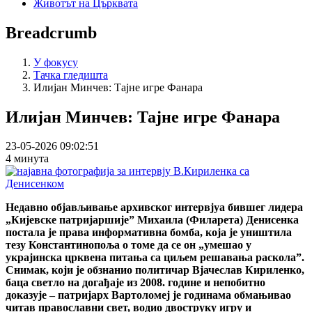
Животът на Църквата
Breadcrumb
У фокусу
Тачка гледишта
Илијан Минчев: Тајне игре Фанара
Илијан Минчев: Тајне игре Фанара
23-05-2026 09:02:51
4 минута
Недавно објављивање архивског интервјуа бившег лидера
„Кијевске патријаршије” Михаила (Филарета) Денисенка
постала је права информативна бомба, која је уништила
тезу Константинопоља о томе да се он „умешао у
украјинска црквена питања са циљем решавања раскола”.
Снимак, који је обзнанио политичар Вјачеслав Кириленко,
баца светло на догађаје из 2008. године и непобитно
доказује – патријарх Вартоломеј је годинама обмањивао
читав православни свет, водио двоструку игру и