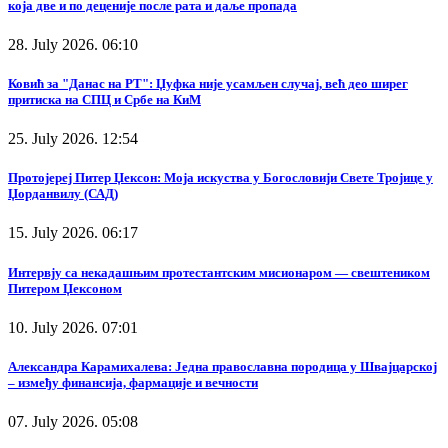
која две и по деценије после рата и даље пропада
28. July 2026. 06:10
Ковић за "Данас на РТ": Џуфка није усамљен случај, већ део ширег
притиска на СПЦ и Србе на КиМ
25. July 2026. 12:54
Протојереј Питер Џексон: Моја искуства у Богословији Свете Тројице у
Џорданвилу (САД)
15. July 2026. 06:17
Интервју са некадашњим протестантским мисионаром — свештеником
Питером Џексоном
10. July 2026. 07:01
Александра Карамихалева: Једна православна породица у Швајцарској
– између финансија, фармације и вечности
07. July 2026. 05:08