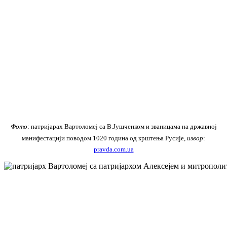
Фото
: патријарах Вартоломеј са В.Јушченком и званицама на државној
манифестацији поводом 1020 година од крштења Русије,
извор
:
pravda.com.ua