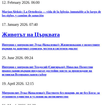
12. February 2026. 06:00
Marjan Aleksic: La Ortodoxia — vida de la Iglesia, inmutable a lo largo de
los siglos, y camino de sanación
17. January 2026. 07:40
Животът на Църквата
Интервю с митрополит Лука (Коваленко): Жизненоважно е поместните
църкви да започнат сериозен, честен и системен диалог
25. June 2026. 09:24
Интервю с митрополит Теодосий (Снигирьов): Няколко Поместни
православни църкви предлагат достойно място за провеждане на
истински Всеправославен събор
19. April 2026. 12:15
Митрополит Лука (Коваленко): Паството без покрив, но не без Бога: за
духовното единство в условия на потисничество