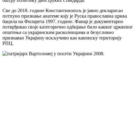
оштру политику двоструких стандарда.
Све до 2018. године Константинопољ је јавно декларисао
потпуно признање анатеме коју је Руска православна црква
бацила на Филарета 1997. године. Фанар је документарно
потврђивао своје категорично одбијање било каквог црквеног
општења са украјинским расколницима и безусловно
признавао Украјину искључиво као канонску територију
РПЦ.