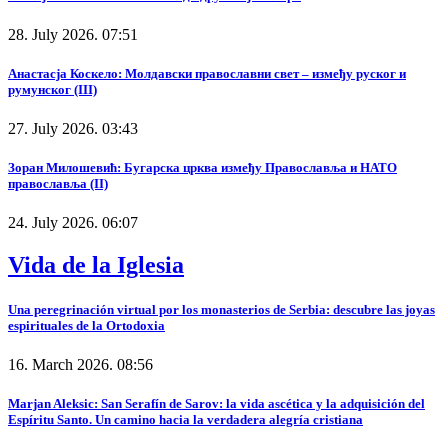
28. July 2026. 07:51
Анастасја Коскело: Молдавски православни свет – између руског и
румунског (III)
27. July 2026. 03:43
Зоран Милошевић: Бугарска црква између Православља и НАТО
православља (II)
24. July 2026. 06:07
Vida de la Iglesia
Una peregrinación virtual por los monasterios de Serbia: descubre las joyas
espirituales de la Ortodoxia
16. March 2026. 08:56
Marjan Aleksic: San Serafín de Sarov: la vida ascética y la adquisición del
Espíritu Santo. Un camino hacia la verdadera alegría cristiana