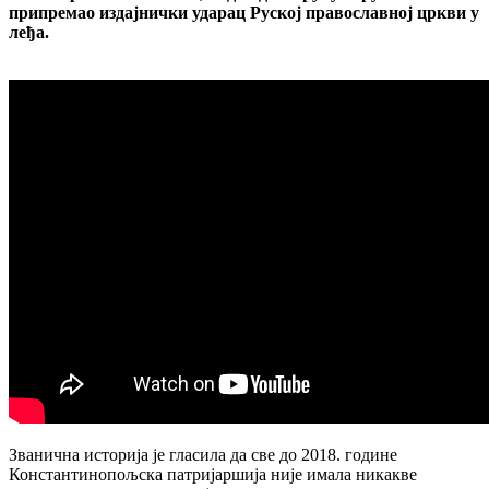
припремао издајнички ударац Руској православној цркви у
леђа.
Званична историја је гласила да све до 2018. године
Константинопољска патријаршија није имала никакве