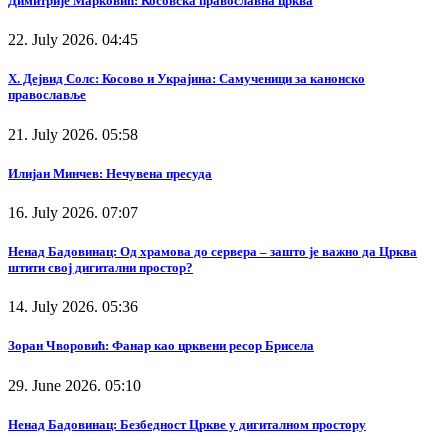
Димитрије Марковић: Косовска православна црква
22. July 2026. 04:45
Х. Дејвид Солс: Косово и Украјина: Самученици за канонско
православље
21. July 2026. 05:58
Илијан Минчев: Нечувена пресуда
16. July 2026. 07:07
Ненад Бадовинац: Од храмова до сервера – зашто је важно да Црква
штити свој дигитални простор?
14. July 2026. 05:36
Зоран Чворовић: Фанар као црквени ресор Брисела
29. June 2026. 05:10
Ненад Бадовинац: Безбедност Цркве у дигиталном простору