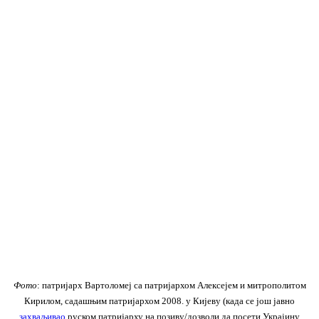
Фото
: патријарх Вартоломеј са патријархом Алексејем и митрополитом
Кирилом, садашњим патријархом 2008. у Кијеву (када се још јавно
захваљивао
руском патријарху на позиву/дозволи да посети Украјину