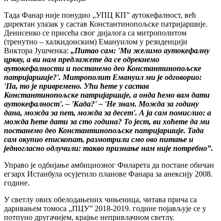
Тада Фанар није понудио „УПЦ КП” аутокефалност, већ
директан улазак у састав Константинопољске патријаршије.
Денисенко се присећа свог дијалога са митрополитом
(тренутно – халкидонским) Емануилом у резиденцији
Виктора Јушченка:
„Питао сам: 'Ми желимо аутокефалну
цркву, а ви нам предлажете да се одрекнемо
аутокефалности и постанемо део Константинопољске
патријаршије?'. Митрополит Емануил ми је одговорио:
'Па, то је привремено. Ући ћете у састав
Константинопољске патријаршије, а онда ћемо вам дати
аутокефалност'. – 'Када?' – 'Не знам. Можда за годину
дана, можда за пет, можда за десет'. А ја сам помислио: а
можда ћете дати за сто година? То јест, ви хоћете да ми
постанемо део Константинопољске патријаршије. Тада
сам окупио епископат, размотрили смо ово питање и
једногласно одлучили: такво признање нам није потребно”.
Управо је одбијање амбициозног Филарета да постане обичан
егзарх Истанбула осујетило планове Фанара за анексију 2008.
године.
У светлу ових обелодањених чињеница, читава прича са
даривањем томоса „ПЦУ” 2018-2019. године појављује се у
потпуно другачијем, крајње непривлачном светлу.