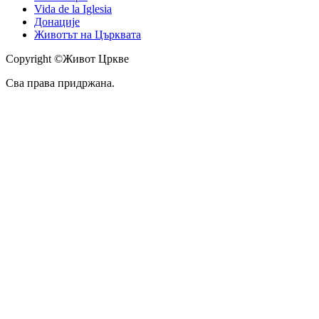
Vida de la Iglesia
Донације
Животът на Църквата
Copyright ©Живот Цркве
Сва права придржана.