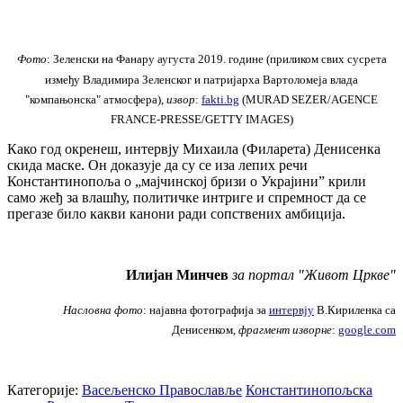
Фото
: Зеленски на Фанару аугуста 2019. године (приликом свих сусрета
између Владимира Зеленског и патријарха Вартоломеја влада
"компањонска" атмосфера),
извор
:
fakti.bg
(MURAD SEZER/AGENCE
FRANCE-PRESSE/GETTY IMAGES)
Како год окренеш, интервју Михаила (Филарета) Денисенка
скида маске. Он доказује да су се иза лепих речи
Константинопоља о „мајчинској бризи о Украјини” крили
само жеђ за влашћу, политичке интриге и спремност да се
прегазе било какви канони ради сопствених амбиција.
Илијан Минчев
за портал "Живот Цркве"
Насловна фото
: најавна фотографија за
интервју
В.Кириленка са
Денисенком,
фрагмент изворне
:
google.com
Категорије:
Васељенско Православље
Константинопољска