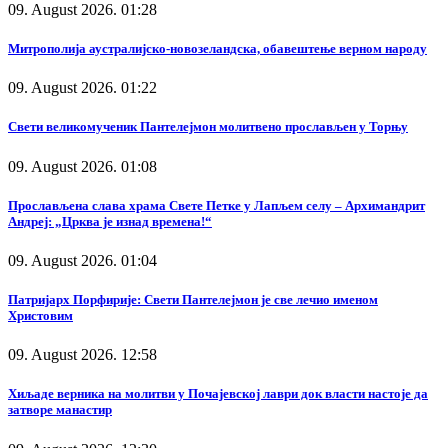
09. August 2026. 01:28
Митрополија аустралијско-новозеландска, обавештење верном народу
09. August 2026. 01:22
Свети великомученик Пантелејмон молитвено прослављен у Торњу
09. August 2026. 01:08
Прослављена слава храма Свете Петке у Лапљем селу – Архимандрит
Андреј: „Црква је изнад времена!“
09. August 2026. 01:04
Патријарх Порфирије: Свети Пантелејмон је све лечио именом
Христовим
09. August 2026. 12:58
Хиљаде верника на молитви у Почајевској лаври док власти настоје да
затворе манастир