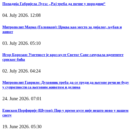
Попадија Габријела Луга: „Рај треба да почне у породици“
04. July 2026. 12:08
Митрополит Марко (Головков): Црква као место за дијалог, љубав и
живот
03. July 2026. 05:10
Игор Борозан: Уметност је кроз култ Светог Саве сачувала идентитет
српског бића
02. July 2026. 04:24
Митрополит Гаврило: Духовник треба да се труди да његове речи не буду
у супротности са његовим животом и делима
24. June 2026. 07:01
Епископ Порфирије (Шутов): Пир у време куге није нешто ново у нашем
свету
19. June 2026. 05:30