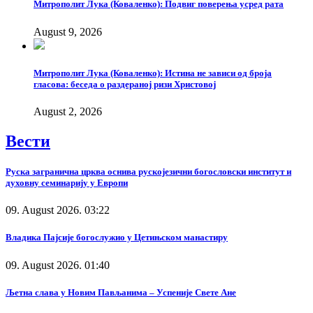
Митрополит Лука (Коваленко): Подвиг поверења усред рата
August 9, 2026
Митрополит Лука (Коваленко): Истина не зависи од броја
гласова: беседа о раздераној ризи Христовој
August 2, 2026
Вести
Руска загранична црква оснива рускојезични богословски институт и
духовну семинарију у Европи
09. August 2026. 03:22
Владика Пајсије богослужио у Цетињском манастиру
09. August 2026. 01:40
Љетна слава у Новим Пављанима – Успеније Свете Ане