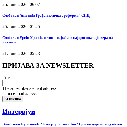
26. June 2026. 06:07
Слободан Антонић: Грађанистичка „реформа“ СПЦ
25. June 2026. 01:25
Слободан Ерић: Хришћанство – највећа и најпрогоњенија вера на
планети
21. June 2026. 05:23
ПРИЈАВА ЗА NEWSLETTER
Email
The subscriber's email address.
ваша е-mail адреса
Интервјуи
Валентина Булатовић: Чува је још само Бог! Српска царска задужбина