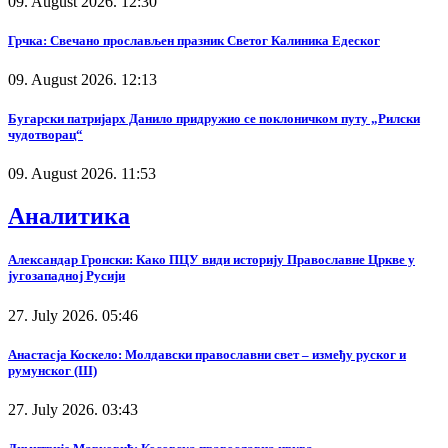
09. August 2026. 12:30
Грчка: Свечано прослављен празник Светог Калиника Едеског
09. August 2026. 12:13
Бугарски патријарх Данило придружио се поклоничком путу „Рилски
чудотворац“
09. August 2026. 11:53
Аналитика
Александар Гронски: Како ПЦУ види историју Православне Цркве у
југозападној Русији
27. July 2026. 05:46
Анастасја Коскело: Молдавски православни свет – између руског и
румунског (III)
27. July 2026. 03:43