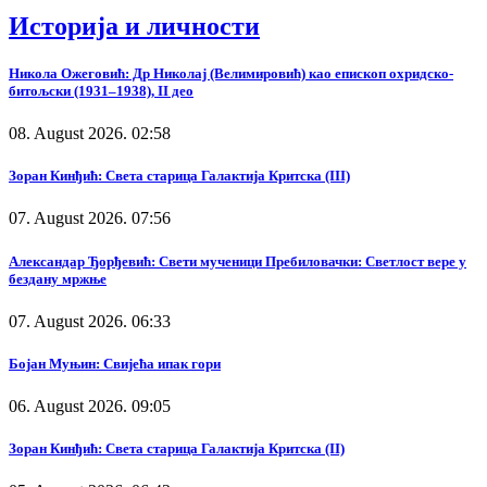
Историја и личности
Никола Ожеговић: Др Николај (Велимировић) као епископ охридско-
битољски (1931–1938), II део
08. August 2026. 02:58
Зоран Кинђић: Света старица Галактија Критска (III)
07. August 2026. 07:56
Александар Ђорђевић: Свети мученици Пребиловачки: Светлост вере у
бездану мржње
07. August 2026. 06:33
Бојан Муњин: Свијећа ипак гори
06. August 2026. 09:05
Зоран Кинђић: Света старица Галактија Критска (II)