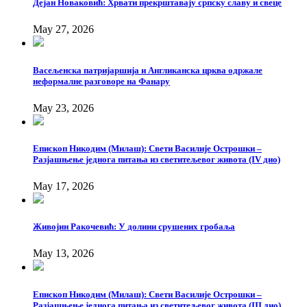
Дејан Новаковић: Хрвати прекрштавају српску славу и свеце
May 27, 2026
Васељенска патријаршија и Англиканска црква одржале
неформалне разговоре на Фанару
May 23, 2026
Епископ Никодим (Милаш): Свети Василије Острошки –
Разјашњење једнога питања из светитељевог живота (IV дио)
May 17, 2026
Живојин Ракочевић: У долини срушених гробаља
May 13, 2026
Епископ Никодим (Милаш): Свети Василије Острошки –
Разјашњење једнога питања из светитељевог живота (III дио)