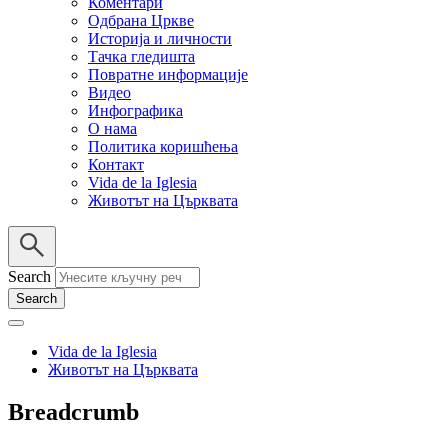
Коментари
Одбрана Цркве
Историја и личности
Тачка гледишта
Повратне информације
Видео
Инфографика
О нама
Политика коришћења
Контакт
Vida de la Iglesia
Животът на Църквата
Search
Vida de la Iglesia
Животът на Църквата
Breadcrumb