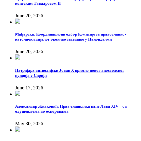
коптским Тавадросом II
June 20, 2026
Мађарска: Координациони одбор Комисије за православно-
католички дијалог окончао заседање у Панонхалми
June 20, 2026
Патријарх антиохијски Јован X примио новог апостолског
нунција у Сирији
June 17, 2026
Александар Живковић: Прва енциклика папе Лава XIV – од
одушевљења до оспоравања
May 30, 2026