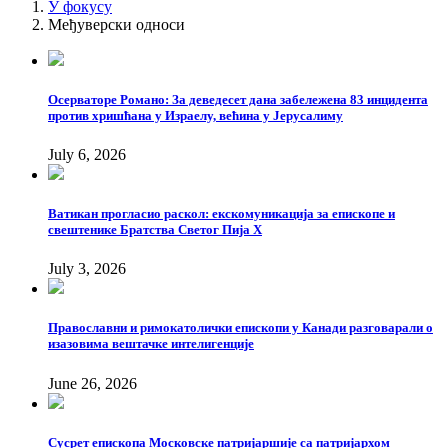
У фокусу
Међуверски односи
Осерваторе Романо: За деведесет дана забележена 83 инцидента
против хришћана у Израелу, већина у Јерусалиму
July 6, 2026
Ватикан прогласио раскол: екскомуникација за епископе и
свештенике Братства Светог Пија X
July 3, 2026
Православни и римокатолички епископи у Канади разговарали о
изазовима вештачке интелигенције
June 26, 2026
Сусрет епископа Московске патријаршије са патријархом