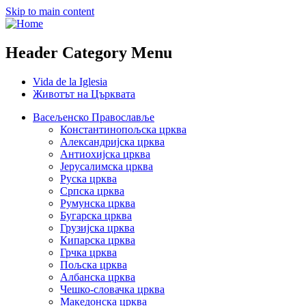
Skip to main content
Header Category Menu
Vida de la Iglesia
Животът на Църквата
Васељенско Православље
Константинопољска црква
Александријска црква
Антиохијска црква
Јерусалимска црква
Руска црква
Српска црква
Румунска црква
Бугарска црква
Грузијска црква
Кипарска црква
Грчка црква
Пољска црква
Албанска црква
Чешко-словачка црква
Македонска црква