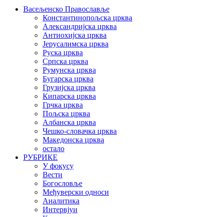
Васељенско Православље
Константинопољска црква
Александријска црква
Антиохијска црква
Јерусалимска црква
Руска црква
Српска црква
Румунска црква
Бугарска црква
Грузијска црква
Кипарска црква
Грчка црква
Пољска црква
Албанска црква
Чешко-словачка црква
Македонска црква
остало
РУБРИКЕ
У фокусу
Вести
Богословље
Међуверски односи
Аналитика
Интервјуи