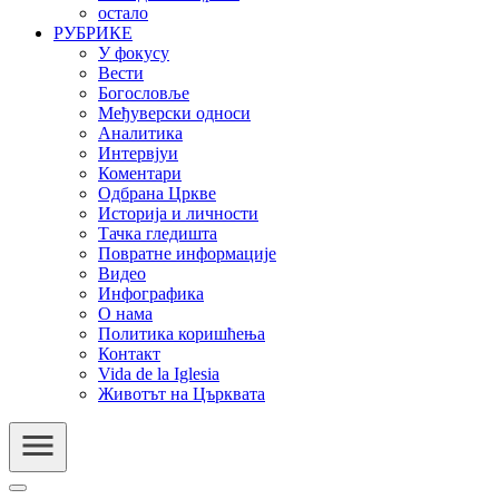
остало
РУБРИКЕ
У фокусу
Вести
Богословље
Међуверски односи
Аналитика
Интервјуи
Коментари
Одбрана Цркве
Историја и личности
Тачка гледишта
Повратне информације
Видео
Инфографика
О нама
Политика коришћења
Контакт
Vida de la Iglesia
Животът на Църквата