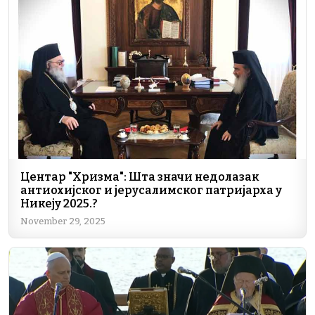
Центар "Хризма": Шта значи недолазак
антиохијског и јерусалимског патријарха у
Никеју 2025.?
November 29, 2025