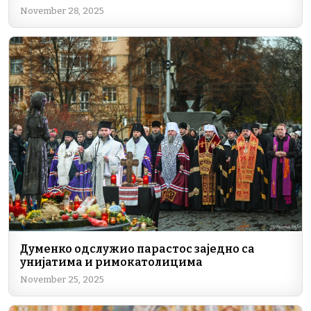
November 28, 2025
Думенко одслужио парастос заједно са
унијатима и римокатолицима
November 25, 2025