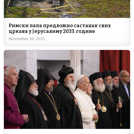
Римски папа предложио састанак свих
цркава у Јерусалиму 2033. године
November 30, 2025