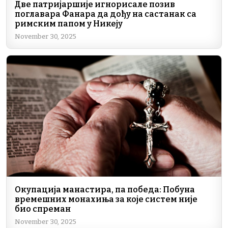
Две патријаршије игнорисале позив
поглавара Фанара да дођу на састанак са
римским папом у Никеју
November 30, 2025
Окупација манастира, па победа: Побуна
времешних монахиња за које систем није
био спреман
November 30, 2025