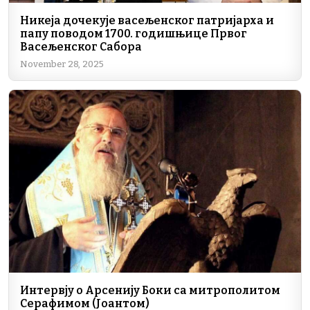
Никеја дочекује васељенског патријарха и
папу поводом 1700. годишњице Првог
Васељенског Сабора
November 28, 2025
Интервју о Арсенију Боки са митрополитом
Серафимом (Јоантом)