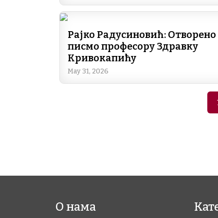
Рајко Радусиновић: Отворено
писмо професору Здравку
Кривокапићу
May 31, 2026
Pagination
О нама
Кат