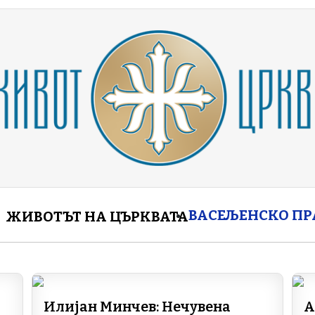
enu
ВАСЕЉЕНСКО П
ЖИВОТЪТ НА ЦЪРКВАТА
Илијан Минчев: Нечувена
А