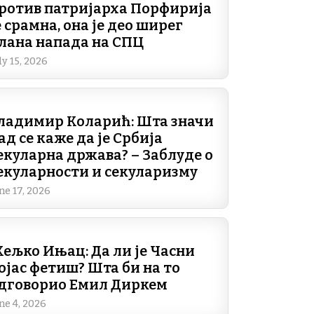
ротив патријарха Порфирија
е срамна, она је део ширег
лана напада на СПЦ
ly 15, 2026
ладимир Коларић: Шта значи
ад се каже да је Србија
екуларна држава? – Заблуде о
екуларности и секуларизму
ne 17, 2026
ељко Ињац: Да ли је Часни
ојас фетиш? Шта би на то
дговорио Емил Диркем
ne 4, 2026