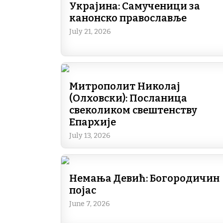
Украјина: Самученици за
канонско православље
July 21, 2026
Митрополит Николај
(Олховски): Посланица
свеколиком свештенству
Епархије
July 13, 2026
Немања Девић: Богородичин
појас
June 7, 2026