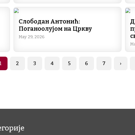
Слободан Антонић:
Д
Поганоолујом на Цркву
п
с
May 29, 2026
Ma
Page
Page
Page
Page
Page
Page
Page
Next 
1
2
3
4
5
6
7
›
егорије