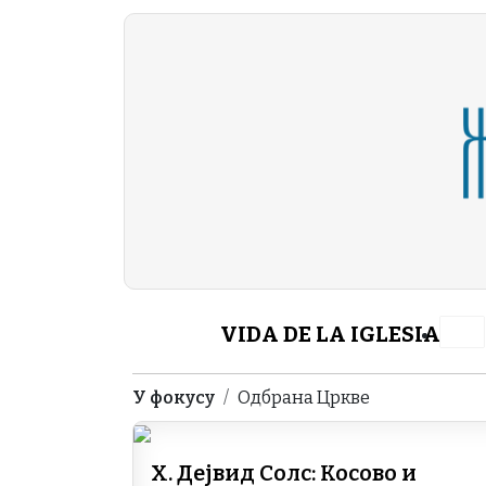
Skip to main content
Header Category M
VIDA DE LA IGLESIA
Breadcrumb
У фокусу
Одбрана Цркве
Х. Дејвид Солс: Косово и