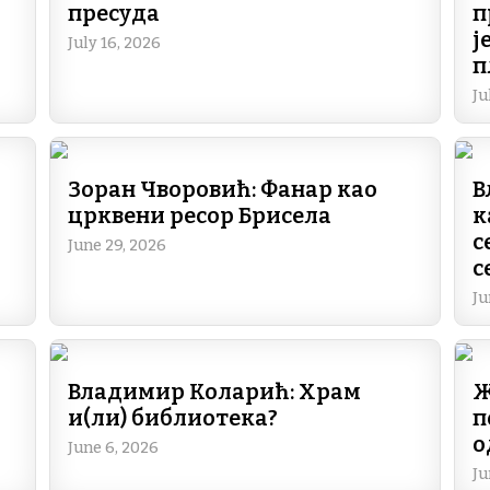
пресуда
п
ј
July 16, 2026
п
Ju
Зоран Чворовић: Фанар као
В
црквени ресор Брисела
к
с
June 29, 2026
с
Ju
Владимир Коларић: Храм
Ж
и(ли) библиотека?
п
о
June 6, 2026
Ju