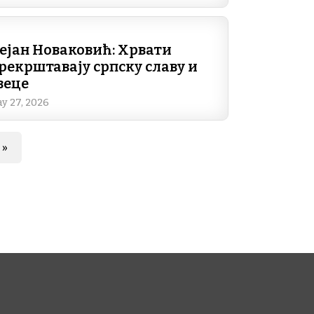
ејан Новаковић: Хрвати
рекрштавају српску славу и
веце
y 27, 2026
page
Last page
»