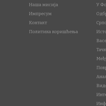
Наша мисија
У Ф
Импресум
Одб
Контакт
Срп
Политика коришћења
Ист
Вас
Тач
Међ
Пов
Ана
Вид
Инт
Инф