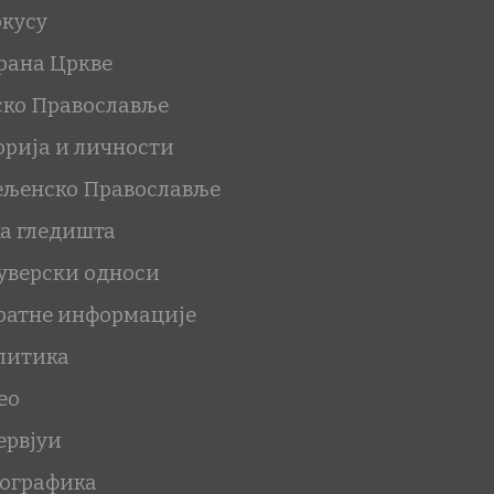
окусу
рана Цркве
ско Православље
орија и личности
ељенско Православље
ка гледишта
уверски односи
ратне информације
литика
ео
ервјуи
ографика