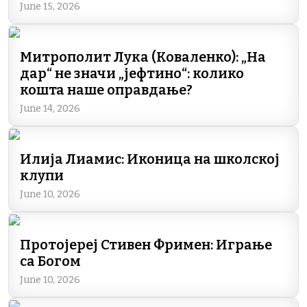
June 15, 2026
Митрополит Лука (Коваленко): „На
дар“ не значи „јефтино“: колико
кошта наше оправдање?
June 14, 2026
Илија Лиамис: Иконица на школској
клупи
June 10, 2026
Протојереј Стивен Фримен: Играње
са Богом
June 10, 2026