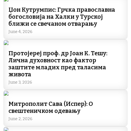
Џон Кутрумпис: Грчка православна
богословија на Халки у Турској
ближи се свечаном отварању
June 4, 2026
Протојереј проф. др Јоан К. Тешу:
Лична духовност као фактор
заштите младих пред таласима
живота
June 3, 2026
Митрополит Сава (Испер): О
свештеничком одевању
June 2, 2026