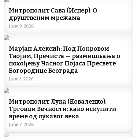
Митрополит Сава (Испер): О
друштвеним мрежама
June 9, 2026
Марјан Алексић: Под Покровом
Твојим, Пречиста — размишљања о
похођењу Часног Појаса Пресвете
Богородице Београда
June 8, 2026
Митрополит Лука (Коваленко):
Трговци Вечности: како искупити
време од лукавог века
June 7, 2026