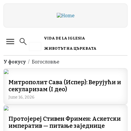
Skip to main content
VIDA DE LA IGLESIA
ЖИВОТЪТ НА ЦЪРКВАТА
Breadcrumb
У фокусу
Богословље
Митрополит Сава (Испер): Верујући и
секуларизам (I део)
June 16, 2026
Протојереј Стивен Фримен: Аскетски
императив — питање заједнице