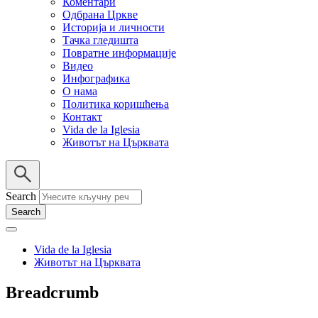
Коментари
Одбрана Цркве
Историја и личности
Тачка гледишта
Повратне информације
Видео
Инфографика
О нама
Политика коришћења
Контакт
Vida de la Iglesia
Животът на Църквата
Search
Vida de la Iglesia
Животът на Църквата
Breadcrumb