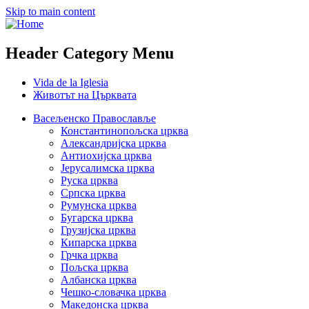
Skip to main content
Header Category Menu
Vida de la Iglesia
Животът на Църквата
Васељенско Православље
Константинопољска црква
Александријска црква
Антиохијска црква
Јерусалимска црква
Руска црква
Српска црква
Румунска црква
Бугарска црква
Грузијска црква
Кипарска црква
Грчка црква
Пољска црква
Албанска црква
Чешко-словачка црква
Македонска црква