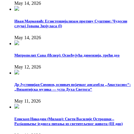
May 14, 2026
Иван Марковић: Егзистенцијализам противу Суштине: Чудесни
случај Јована Зизјуласа (I)
May 14, 2026
Митрополит Сава (Испер): Oсвећујућа димензија, трећи део
May 12, 2026
Др Јустинијан Симион, оснивач појачког ансамбла „Анастасиос“:
„Византијска музика — уста Духа Светога“
May 11, 2026
Епископ Никодим (Милаш): Свети Василије Острошки –
Разјашњење једнога питања из светитељевог живота (III дио)