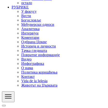
остало
РУБРИКЕ
У фокусу
Вести
Богословље
Међуверски односи
Аналитика
Интервјуи
Коментари
Одбрана Цркве
Историја и личности
Тачка гледишта
Повратне информације
Видео
Инфографика
О нама
Политика коришћења
Контакт
Vida de la Iglesia
Животът на Църквата