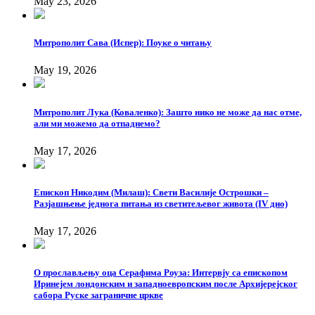
May 23, 2026
Митрополит Сава (Испер): Поуке о читању
May 19, 2026
Митрополит Лука (Коваленко): Зашто нико не може да нас отме,
али ми можемо да отпаднемо?
May 17, 2026
Епископ Никодим (Милаш): Свети Василије Острошки –
Разјашњење једнога питања из светитељевог живота (IV дио)
May 17, 2026
О прослављењу оца Серафима Роуза: Интервју са епископом
Иринејем лондонским и западноевропским после Архијерејског
сабора Руске заграничне цркве