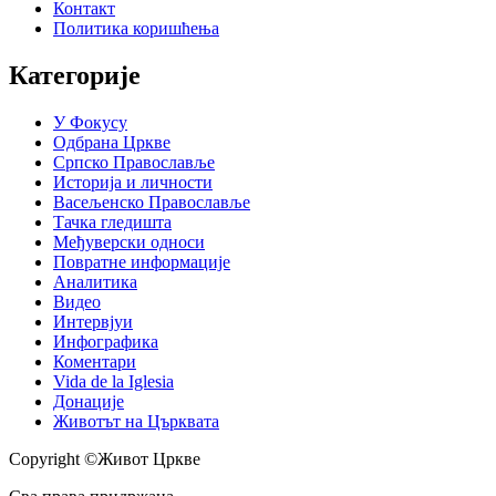
Контакт
Политика коришћења
Категорије
У Фокусу
Одбрана Цркве
Српско Православље
Историја и личности
Васељенско Православље
Тачка гледишта
Међуверски односи
Повратне информације
Аналитика
Видео
Интервјуи
Инфографика
Коментари
Vida de la Iglesia
Донације
Животът на Църквата
Copyright ©Живот Цркве