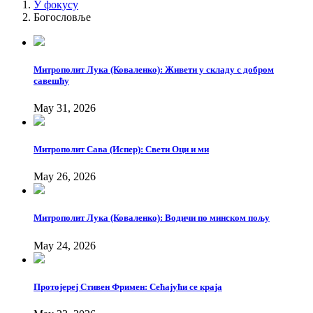
У фокусу
Богословље
Митрополит Лука (Коваленко): Живети у складу с добром
савешћу
May 31, 2026
Митрополит Сава (Испер): Свети Оци и ми
May 26, 2026
Митрополит Лука (Коваленко): Водичи по минском пољу
May 24, 2026
Протојереј Стивен Фримен: Сећајући се краја