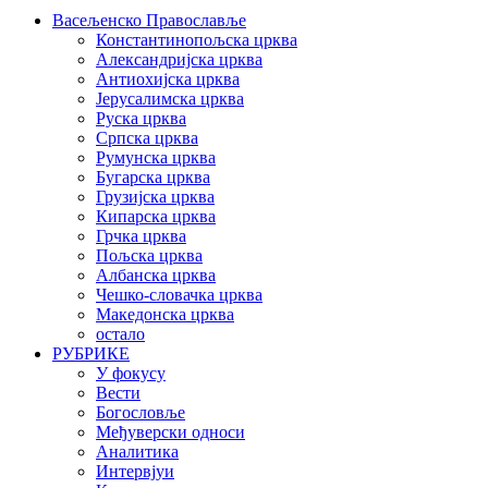
Васељенско Православље
Константинопољска црква
Александријска црква
Антиохијска црква
Јерусалимска црква
Руска црква
Српска црква
Румунска црква
Бугарска црква
Грузијска црква
Кипарска црква
Грчка црква
Пољска црква
Албанска црква
Чешко-словачка црква
Македонска црква
остало
РУБРИКЕ
У фокусу
Вести
Богословље
Међуверски односи
Аналитика
Интервјуи