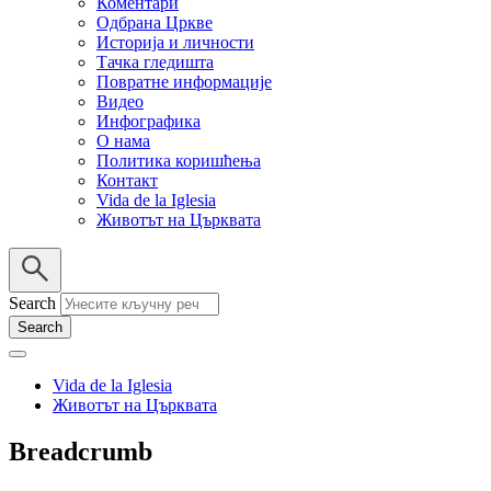
Коментари
Одбрана Цркве
Историја и личности
Тачка гледишта
Повратне информације
Видео
Инфографика
О нама
Политика коришћења
Контакт
Vida de la Iglesia
Животът на Църквата
Search
Vida de la Iglesia
Животът на Църквата
Breadcrumb