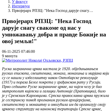
У фокусу
Интервјуи
Првојерарх РПЗЦ: "Нека Господ дарује снагу…
Првојерарх РПЗЦ: "Нека Господ
дарује снагу свакоме од нас у
умножавању добра и правде Божије на
овој земљи!"
06-11-2025 07:46:00
9 минута
Руска загранична црква настала је 1920. обједињавањем
руских епископа, свештеника, монаха, монахиња и мирјана који
су се нашли у избеглиштву након Октобарске револуције
(1917) и пораза Белог покрета у грађанском рату у Русији.
Прво седиште Руске заграничне цркве, на чијем челу је био
митрополит кијевски и галицки Антоније (Храповицки), било
је у Сремским Карловцима. Српска православна црква пружила
је сестринску помоћ прогнаним руским архијерејима,
свештенству и монаштву и омогућила им да организују своју
црквену структуру на канонској територији Српске цркве,