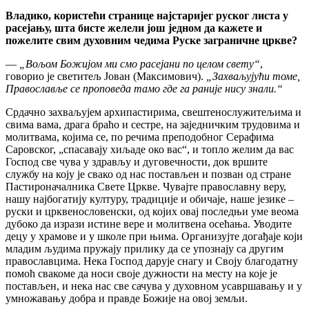
Владико, користећи странице најстаријег руског листа у
расејању, шта бисте желели још једном да кажете и
пожелите свим духовним чедима Руске заграничне цркве?
—
„Вољом Божијом ми смо расејани по целом свету“
,
говорио је светитељ Јован (Максимович).
„Захваљујући томе,
Православље се проповеда тамо где га раније нису знали.“
Срдачно захваљујем архипастирима, свештенослужитељима и
свима вама, драга браћо и сестре, на заједничким трудовима и
молитвама, којима се, по речима преподобног Серафима
Саровског, „спасавају хиљаде око вас“, и топло желим да вас
Господ све чува у здрављу и дуговечности, док вршите
службу на коју је свако од нас постављен и позван од стране
Пастироначалника Свете Цркве. Чувајте православну веру,
нашу најбогатију културу, традиције и обичаје, наше језике –
руски и црквенословенски, од којих овај последњи уме веома
дубоко да изрази истине вере и молитвена осећања. Уводите
децу у храмове и у школе при њима. Организујте догађаје који
младим људима пружају прилику да се упознају са другим
православцима. Нека Господ дарује снагу и Своју благодатну
помоћ свакоме да носи своје дужности на месту на које је
постављен, и нека нас све сачува у духовном усавршавању и у
умножавању добра и правде Божије на овој земљи.