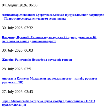
04. August 2026. 06:08
Александар Живковић: Сусрет васељенског и јерусалимског патријарха
– Православље пред искушењем геополитике
30. July 2026. 07:32
Владимир Вуковић: Соларни зид на путу ка Острогу: дозвола за 67
мегавата на више од милион квадрата
30. July 2026. 06:03
Живојин Ракочевић: Неслобода другачије говори
28. July 2026. 07:51
Анастасја Коскело: Молдавски православни свет – између руског и
румунског (III)
27. July 2026. 03:43
Зоран Милошевић: Бугарска црква између Православља и НАТО
православља (II)