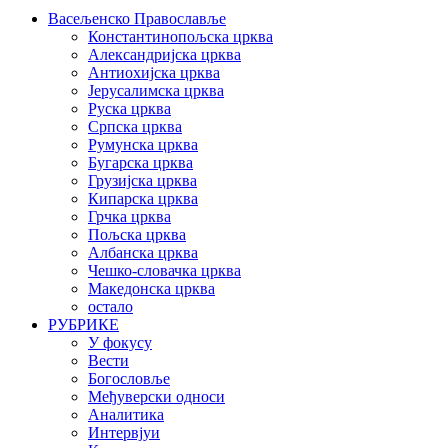
Васељенско Православље
Константинопољска црква
Александријска црква
Антиохијска црква
Јерусалимска црква
Руска црква
Српска црква
Румунска црква
Бугарска црква
Грузијска црква
Кипарска црква
Грчка црква
Пољска црква
Албанска црква
Чешко-словачка црква
Македонска црква
остало
РУБРИКЕ
У фокусу
Вести
Богословље
Међуверски односи
Аналитика
Интервјуи