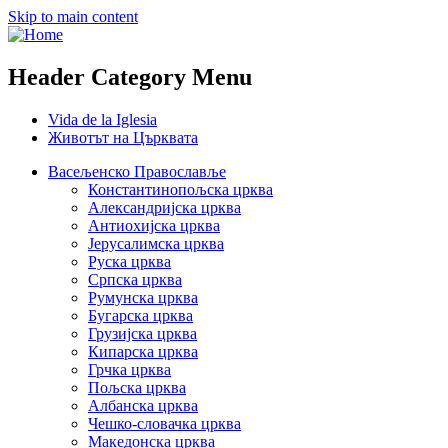
Skip to main content
Header Category Menu
Vida de la Iglesia
Животът на Църквата
Васељенско Православље
Константинопољска црква
Александријска црква
Антиохијска црква
Јерусалимска црква
Руска црква
Српска црква
Румунска црква
Бугарска црква
Грузијска црква
Кипарска црква
Грчка црква
Пољска црква
Албанска црква
Чешко-словачка црква
Македонска црква