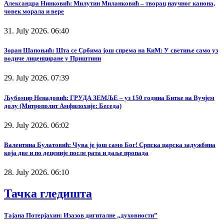
Александра Нинковић: Милутин Миланковић – творац научног канона,
човек морала и вере
31. July 2026. 06:40
Зоран Шапоњић: Шта се Србима још спрема на КиМ: У светиње само уз
водиче лиценциране у Приштини
29. July 2026. 07:39
Љубомир Ненадовић: ГРУДА ЗЕМЉЕ – уз 150 година Битке на Вучјем
долу (Митрополит Амфилохије: Беседа)
29. July 2026. 06:02
Валентина Булатовић: Чува је још само Бог! Српска царска задужбина
која две и по деценије после рата и даље пропада
28. July 2026. 06:10
Тачка гледишта
Тајана Потерјахин: Изазов дигиталне „духовности”