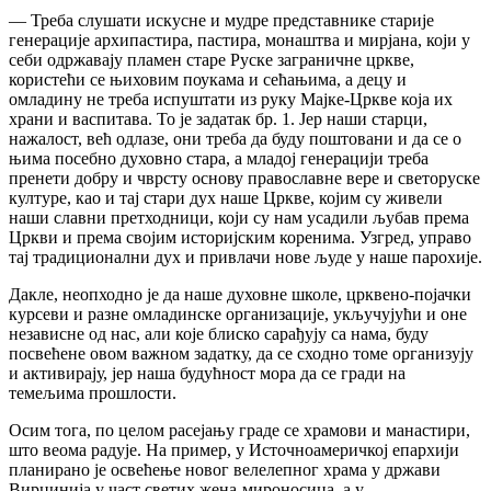
— Треба слушати искусне и мудре представнике старије
генерације архипастира, пастира, монаштва и мирјана, који у
себи одржавају пламен старе Руске заграничне цркве,
користећи се њиховим поукама и сећањима, а децу и
омладину не треба испуштати из руку Мајке-Цркве која их
храни и васпитава. То је задатак бр. 1. Јер наши старци,
нажалост, већ одлазе, они треба да буду поштовани и да се о
њима посебно духовно стара, а младој генерацији треба
пренети добру и чврсту основу православне вере и светоруске
културе, као и тај стари дух наше Цркве, којим су живели
наши славни претходници, који су нам усадили љубав према
Цркви и према својим историјским коренима. Узгред, управо
тај традиционални дух и привлачи нове људе у наше парохије.
Дакле, неопходно је да наше духовне школе, црквено-појачки
курсеви и разне омладинске организације, укључујући и оне
независне од нас, али које блиско сарађују са нама, буду
посвећене овом важном задатку, да се сходно томе организују
и активирају, јер наша будућност мора да се гради на
темељима прошлости.
Осим тога, по целом расејању граде се храмови и манастири,
што веома радује. На пример, у Источноамеричкој епархији
планирано је освећење новог велелепног храма у држави
Вирџинија у част светих жена-мироносица, а у