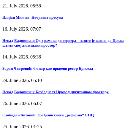
21. July 2026. 05:58
Илијан Минчев: Нечувена пресуда
16. July 2026. 07:07
Ненад Бадовинац: Од храмова до сервера – зашто је важно да Црква
штити свој дигитални простор?
14. July 2026. 05:36
Зоран Чворовић: Фанар као црквени ресор Брисела
29. June 2026. 05:10
Ненад Бадовинац: Безбедност Цркве у дигиталном простору
26. June 2026. 06:07
Слободан Антонић: Грађанистичка „реформа“ СПЦ
25. June 2026. 01:25