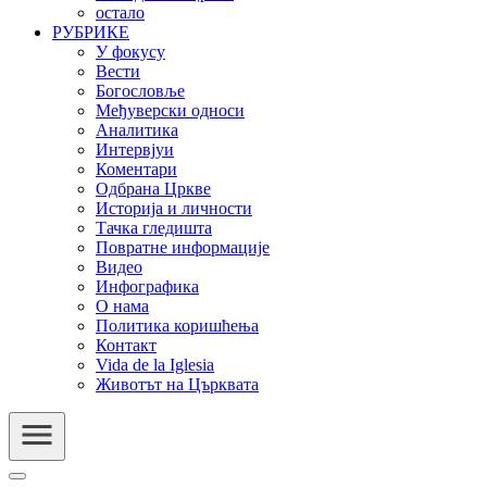
остало
РУБРИКЕ
У фокусу
Вести
Богословље
Међуверски односи
Аналитика
Интервјуи
Коментари
Одбрана Цркве
Историја и личности
Тачка гледишта
Повратне информације
Видео
Инфографика
О нама
Политика коришћења
Контакт
Vida de la Iglesia
Животът на Църквата