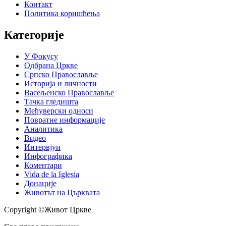
Контакт
Политика коришћења
Категорије
У Фокусу
Одбрана Цркве
Српско Православље
Историја и личности
Васељенско Православље
Тачка гледишта
Међуверски односи
Повратне информације
Аналитика
Видео
Интервјуи
Инфографика
Коментари
Vida de la Iglesia
Донације
Животът на Църквата
Copyright ©Живот Цркве