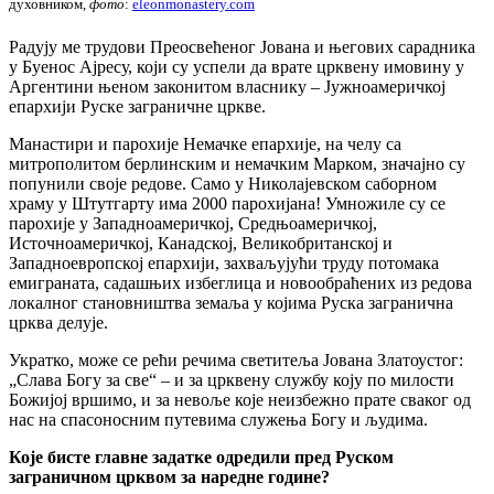
духовником,
фото
:
eleonmonastery.com
Радују ме трудови Преосвећеног Јована и његових сарадника
у Буенос Ајресу, који су успели да врате црквену имовину у
Аргентини њеном законитом власнику – Јужноамеричкој
епархији Руске заграничне цркве.
Манастири и парохије Немачке епархије, на челу са
митрополитом берлинским и немачким Марком, значајно су
попунили своје редове. Само у Николајевском саборном
храму у Штутгарту има 2000 парохијана! Умножиле су се
парохије у Западноамеричкој, Средњоамеричкој,
Источноамеричкој, Канадској, Великобританској и
Западноевропској епархији, захваљујући труду потомака
емиграната, садашњих избеглица и новообраћених из редова
локалног становништва земаља у којима Руска загранична
црква делује.
Укратко, може се рећи речима светитеља Јована Златоустог:
„Слава Богу за све“ – и за црквену службу коју по милости
Божијој вршимо, и за невоље које неизбежно прате сваког од
нас на спасоносним путевима служења Богу и људима.
Које бисте главне задатке одредили пред Руском
заграничном црквом за наредне године?