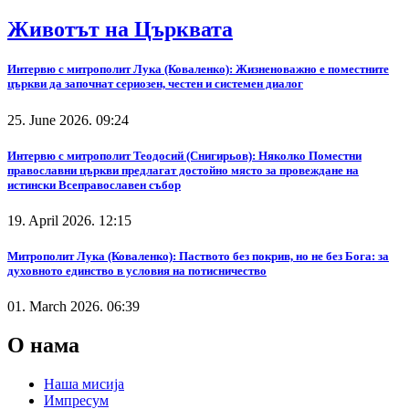
Животът на Църквата
Интервю с митрополит Лука (Коваленко): Жизненоважно е поместните
църкви да започнат сериозен, честен и системен диалог
25. June 2026. 09:24
Интервю с митрополит Теодосий (Снигирьов): Няколко Поместни
православни църкви предлагат достойно място за провеждане на
истински Всеправославен събор
19. April 2026. 12:15
Митрополит Лука (Коваленко): Паството без покрив, но не без Бога: за
духовното единство в условия на потисничество
01. March 2026. 06:39
О нама
Наша мисија
Импресум