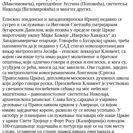
(Максимовича), преподобног Јустина (Поповића), светитеља
Николаја (Велимировића) и многих других.
Епископ лондонски и западноевропски Иринеј недавно се
сусрео и саслуживао са Његовом Светошћу патријархом
бугарским Данилом, који позива у пределе своје Цркве
мироточиву икону Мајке Божије „Иверско-Хавајску“ из
Западноамеричке епархије. Говорећи о Бугарској цркви, треба
напоменути да је недавно у САД стигао новохиротонисани
викар митрополита Јосифа – епископ левкијски Климент, са
којим сам више пута имао радост молитвеног и братског
општења, који одлично говори и руски и енглески, и кога су,
усуђујем се рећи, многи од нас заволели. Ове године, заједно
са митрополитом новограчаничким Лонгином (Српска
Православна Црква), дипломцем московских духовних школа
који добро говори руски, Преосвећени Климент је учествовао
у свечаностима посвећеним сећању на мог небеског
заштитника – равноапостолног светитеља Николаја,
архиепископа јапанског. Слава Богу, сарадња и узајамно
деловање са Православном црквом у Америци, са којом
имамо заједничке корене, развили су се веома успешно. У
октобру је планирано саслуживање поглавара обе наше Цркве
у цркви Свете Тројице у Форт Росу (Калифорнија) поводом
100-годишњице ходочашћа и литургија које се на том месту
служе, углавном од стране православних емиграната и