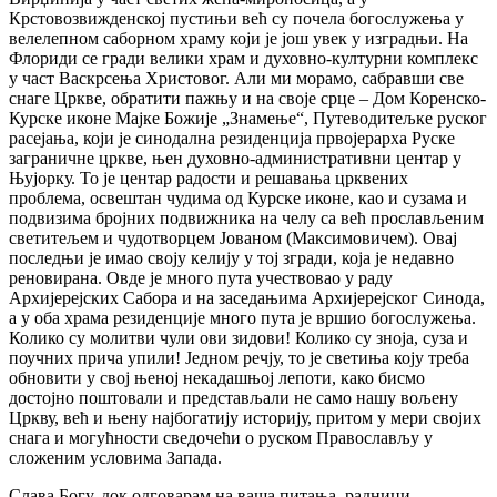
Крстовозвижденској пустињи већ су почела богослужења у
велелепном саборном храму који је још увек у изградњи. На
Флориди се гради велики храм и духовно-културни комплекс
у част Васкрсења Христовог. Али ми морамо, сабравши све
снаге Цркве, обратити пажњу и на своје срце – Дом Коренско-
Курске иконе Мајке Божије „Знамење“, Путеводитељке руског
расејања, који је синодална резиденција првојерарха Руске
заграничне цркве, њен духовно-административни центар у
Њујорку. То је центар радости и решавања црквених
проблема, освештан чудима од Курске иконе, као и сузама и
подвизима бројних подвижника на челу са већ прослављеним
светитељем и чудотворцем Јованом (Максимовичем). Овај
последњи је имао своју келију у тој згради, која је недавно
реновирана. Овде је много пута учествовао у раду
Архијерејских Сабора и на заседањима Архијерејског Синода,
а у оба храма резиденције много пута је вршио богослужења.
Колико су молитви чули ови зидови! Колико су зноја, суза и
поучних прича упили! Једном речју, то је светиња коју треба
обновити у свој њеној некадашњој лепоти, како бисмо
достојно поштовали и представљали не само нашу вољену
Цркву, већ и њену најбогатију историју, притом у мери својих
снага и могућности сведочећи о руском Православљу у
сложеним условима Запада.
Слава Богу, док одговарам на ваша питања, радници