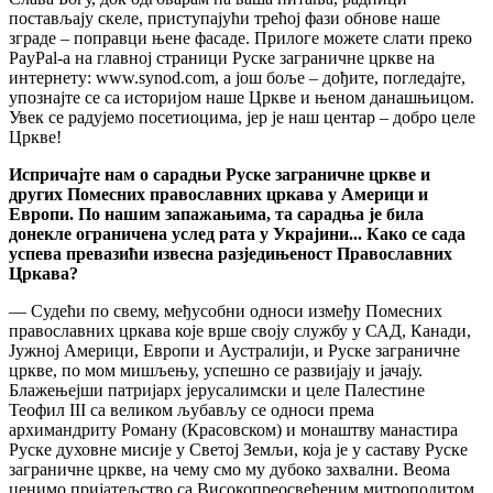
постављају скеле, приступајући трећој фази обнове наше
зграде – поправци њене фасаде. Прилоге можете слати преко
PayPal-а на главној страници Руске заграничне цркве на
интернету: www.synod.com, а још боље – дођите, погледајте,
упознајте се са историјом наше Цркве и њеном данашњицом.
Увек се радујемо посетиоцима, јер је наш центар – добро целе
Цркве!
Испричајте нам о сарадњи Руске заграничне цркве и
других Помесних православних цркава у Америци и
Европи. По нашим запажањима, та сарадња је била
донекле ограничена услед рата у Украјини... Како се сада
успева превазићи извесна разједињеност Православних
Цркава?
— Судећи по свему, међусобни односи између Помесних
православних цркава које врше своју службу у САД, Канади,
Јужној Америци, Европи и Аустралији, и Руске заграничне
цркве, по мом мишљењу, успешно се развијају и јачају.
Блажењејши патријарх јерусалимски и целе Палестине
Теофил III са великом љубављу се односи према
архимандриту Роману (Красовском) и монаштву манастира
Руске духовне мисије у Светој Земљи, која је у саставу Руске
заграничне цркве, на чему смо му дубоко захвални. Веома
ценимо пријатељство са Високопреосвећеним митрополитом