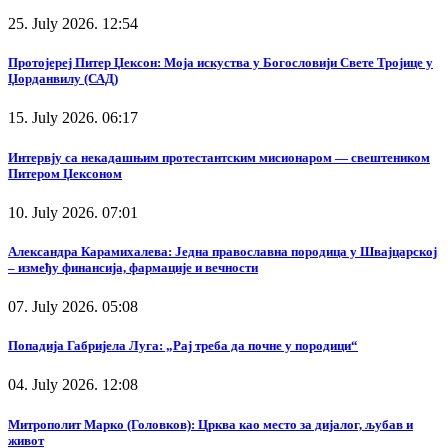
25. July 2026. 12:54
Протојереј Питер Џексон: Моја искуства у Богословији Свете Тројице у
Џорданвилу (САД)
15. July 2026. 06:17
Интервју са некадашњим протестантским мисионаром — свештеником
Питером Џексоном
10. July 2026. 07:01
Александра Карамихалева: Једна православна породица у Швајцарској
– између финансија, фармације и вечности
07. July 2026. 05:08
Попадија Габријела Луга: „Рај треба да почне у породици“
04. July 2026. 12:08
Митрополит Марко (Головков): Црква као место за дијалог, љубав и
живот