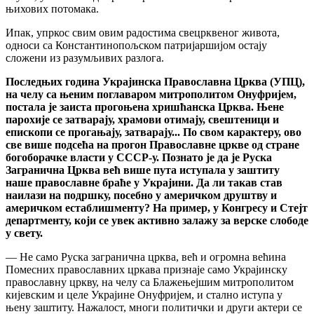
њихових потомака.
Ипак, упркос свим овим радостима свецрквеног живота,
односи са Константинопољском патријаршијом остају
сложени из разумљивих разлога.
Последњих година Украјинска Православна Црква (УПЦ),
на челу са њеним поглаваром митрополитом Онуфријем,
постала је заиста прогоњена хришћанска Црква. Њене
парохије се затварају, храмови отимају, свештеници и
епископи се прогањају, затварају... По свом карактеру, ово
све више подсећа на прогон Православне цркве од стране
богоборачке власти у СССР-у. Познато је да је Руска
Загранична Црква већ више пута иступала у заштиту
наше православне браће у Украјини. Да ли такав став
наилази на подршку, посебно у америчком друштву и
америчком естаблишменту? На пример, у Конгресу и Стејт
департменту, који се увек активно залажу за верске слободе
у свету.
— Не само Руска загранична црква, већ и огромна већина
Помесних православних цркава признаје само Украјинску
православну цркву, на челу са Блажењејшим митрополитом
кијевским и целе Украјине Онуфријем, и стално иступа у
њену заштиту. Нажалост, многи политички и други актери се