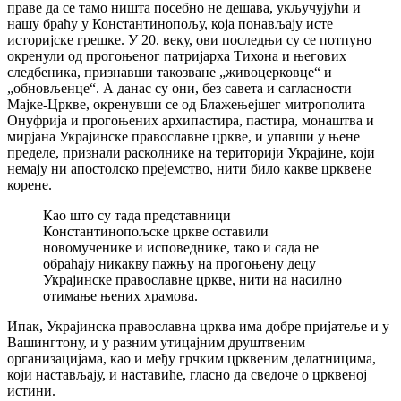
праве да се тамо ништа посебно не дешава, укључујући и
нашу браћу у Константинопољу, која понављају исте
историјске грешке. У 20. веку, ови последњи су се потпуно
окренули од прогоњеног патријарха Тихона и његових
следбеника, признавши такозване „живоцерковце“ и
„обновљенце“. А данас су они, без савета и сагласности
Мајке-Цркве, окренувши се од Блажењејшег митрополита
Онуфрија и прогоњених архипастира, пастира, монаштва и
мирјана Украјинске православне цркве, и упавши у њене
пределе, признали расколнике на територији Украјине, који
немају ни апостолско прејемство, нити било какве црквене
корене.
Као што су тада представници
Константинопољске цркве оставили
новомученике и исповеднике, тако и сада не
обраћају никакву пажњу на прогоњену децу
Украјинске православне цркве, нити на насилно
отимање њених храмова.
Ипак, Украјинска православна црква има добре пријатеље и у
Вашингтону, и у разним утицајним друштвеним
организацијама, као и међу грчким црквеним делатницима,
који настављају, и наставиће, гласно да сведоче о црквеној
истини.