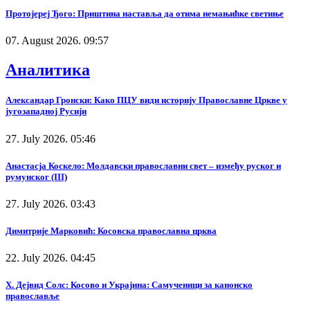
Протојереј Ђого: Приштина наставља да отима немањићке светиње
07. August 2026. 09:57
Аналитика
Александар Гронски: Како ПЦУ види историју Православне Цркве у
југозападној Русији
27. July 2026. 05:46
Анастасја Коскело: Молдавски православни свет – између руског и
румунског (III)
27. July 2026. 03:43
Димитрије Марковић: Косовска православна црква
22. July 2026. 04:45
Х. Дејвид Солс: Косово и Украјина: Самученици за канонско
православље