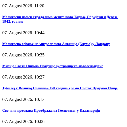
07. August 2026. 11:20
Молитвени помен страдалима мештанима Торња, Обријежи и Дерезе
1942. године
07. August 2026. 10:44
Молитвено сећање на митрополита Антонија (Блума) у Лондону
07. August 2026. 10:35
Мисија Свети Никола Епархије аустралијско-новозеландске
07. August 2026. 10:27
Јубилеј у Великој Попини – 150 година храма Светог Пророка Илије
07. August 2026. 10:13
Свечана прослава Преображења Господњег у Каламарији
07. August 2026. 10:06