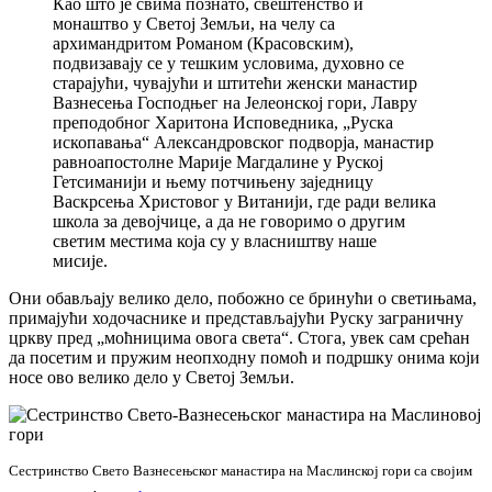
Као што је свима познато, свештенство и
монаштво у Светој Земљи, на челу са
архимандритом Романом (Красовским),
подвизавају се у тешким условима, духовно се
старајући, чувајући и штитећи женски манастир
Вазнесења Господњег на Јелеонској гори, Лавру
преподобног Харитона Исповедника, „Руска
ископавања“ Александровског подворја, манастир
равноапостолне Марије Магдалине у Руској
Гетсиманији и њему потчињену заједницу
Васкрсења Христовог у Витанији, где ради велика
школа за девојчице, а да не говоримо о другим
светим местима која су у власништву наше
мисије.
Они обављају велико дело, побожно се бринући о светињама,
примајући ходочаснике и представљајући Руску заграничну
цркву пред „моћницима овога света“. Стога, увек сам срећан
да посетим и пружим неопходну помоћ и подршку онима који
носе ово велико дело у Светој Земљи.
Сестринство Свето Вазнесењског манастира на Маслинској гори са својим