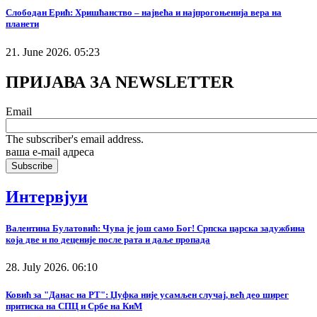
Слободан Ерић: Хришћанство – највећа и најпрогоњенија вера на
планети
21. June 2026. 05:23
ПРИЈАВА ЗА NEWSLETTER
Email
The subscriber's email address.
ваша е-mail адреса
Интервјуи
Валентина Булатовић: Чува је још само Бог! Српска царска задужбина
која две и по деценије после рата и даље пропада
28. July 2026. 06:10
Ковић за "Данас на РТ": Џуфка није усамљен случај, већ део ширег
притиска на СПЦ и Србе на КиМ