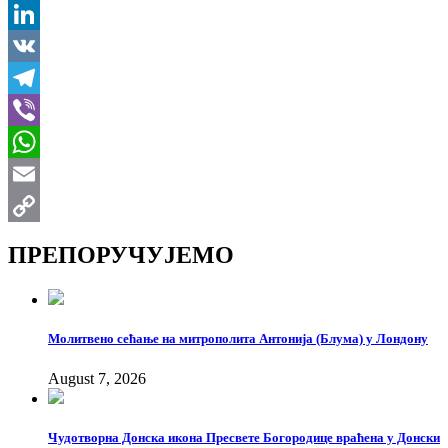
X
LinkedIn
VK
Telegram
Viber
WhatsApp
Email
Copy
ПРЕПОРУЧУЈЕМО
Link
Молитвено сећање на митрополита Антонија (Блума) у Лондону
August 7, 2026
Чудотворна Донска икона Пресвете Богородице враћена у Донски