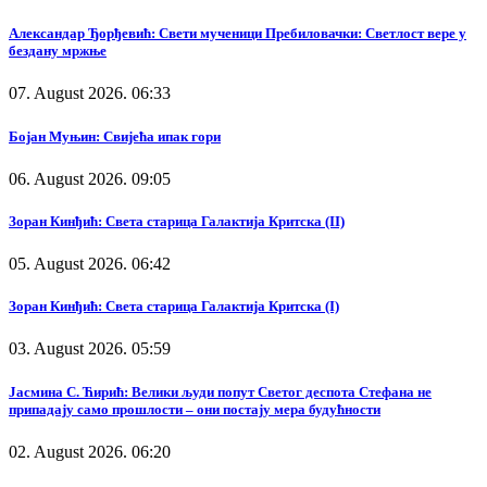
Александар Ђорђевић: Свети мученици Пребиловачки: Светлост вере у
бездану мржње
07. August 2026. 06:33
Бојан Муњин: Свијећа ипак гори
06. August 2026. 09:05
Зоран Кинђић: Света старица Галактија Критска (II)
05. August 2026. 06:42
Зоран Кинђић: Света старица Галактија Критска (I)
03. August 2026. 05:59
Јасмина С. Ћирић: Велики људи попут Светог деспота Стефана не
припадају само прошлости – они постају мера будућности
02. August 2026. 06:20