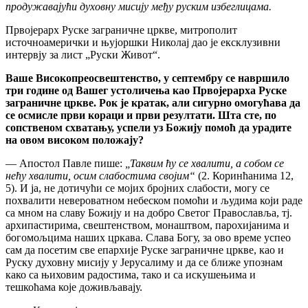
продужавајући духовну мисију међу руским избеглицама.
Првојерарх Руске заграничне цркве, митрополит
источноамерички и њујоршки Николај дао је ексклузивни
интервју за лист „Руски Живот“.
Ваше Високопреосвештенство, у септембру се навршило
три године од Вашег устоличења као Првојерарха Руске
заграничне цркве. Рок је кратак, али сигурно омогућава да
се осмисле први кораци и први резултати. Шта сте, по
сопственом схватању, успели уз Божију помоћ да урадите
на овом високом положају?
— Апостол Павле пише:
„Таквим ћу се хвалити, а собом се
нећу хвалити, осим слабостима својим“
(2. Коринћанима 12,
5). И ја, не дотичући се мојих бројних слабости, могу се
похвалити невероватном небеском помоћи и људима који раде
са мном на славу Божију и на добро Светог Православља, тј.
архипастирима, свештенством, монаштвом, парохијанима и
богомољцима наших цркава. Слава Богу, за ово време успео
сам да посетим све епархије Руске заграничне цркве, као и
Руску духовну мисију у Јерусалиму и да се ближе упознам
како са њиховим радостима, тако и са искушењима и
тешкоћама које доживљавају.