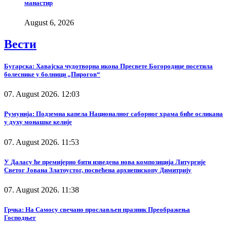
манастир
August 6, 2026
Вести
Бугарска: Хавајска чудотворна икона Пресвете Богородице посетила
болеснике у болници „Пирогов“
07. August 2026. 12:03
Румунија: Подземна капела Националног саборног храма биће осликана
у духу монашке келије
07. August 2026. 11:53
У Даласу ће премијерно бити изведена нова композиција Литургије
Светог Јована Златоустог, посвећена архиепископу Димитрију
07. August 2026. 11:38
Грчка: На Самосу свечано прослављен празник Преображења
Господњег