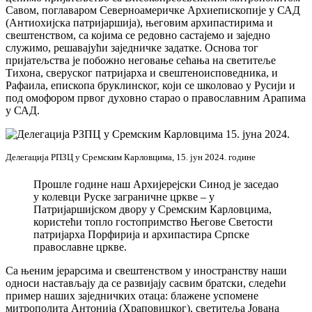
Савом, поглаваром Северноамеричке Архиепископије у САД
(Антиохијска патријаршија), његовим архипастирима и
свештенством, са којима се редовно састајемо и заједно
служимо, решавајући заједничке задатке. Основа тог
пријатељства је побожно неговање сећања на светитеље
Тихона, сверуског патријарха и свештеноисповедника, и
Рафаила, епископа бруклинског, који се школовао у Русији и
под омофором првог духовно старао о православним Арапима
у САД.
Делегација РПЗЦ у Сремским Карловцима, 15. јун 2024. године
Прошле године наш Архијерејски Синод је заседао
у колевци Руске заграничне цркве – у
Патријаршијском двору у Сремским Карловцима,
користећи топло гостопримство Његове Светости
патријарха Порфирија и архипастира Српске
православне цркве.
Са њеним јерарсима и свештенством у иностранству наши
односи настављају да се развијају сасвим братски, следећи
пример наших заједничких отаца: блажене успомене
митрополита Антонија (Храповицког), светитеља Јована