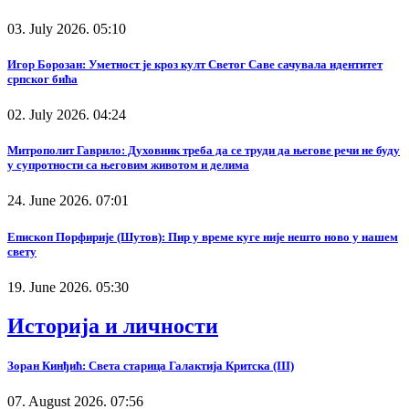
03. July 2026. 05:10
Игор Борозан: Уметност је кроз култ Светог Саве сачувала идентитет
српског бића
02. July 2026. 04:24
Митрополит Гаврило: Духовник треба да се труди да његове речи не буду
у супротности са његовим животом и делима
24. June 2026. 07:01
Епископ Порфирије (Шутов): Пир у време куге није нешто ново у нашем
свету
19. June 2026. 05:30
Историја и личности
Зоран Кинђић: Света старица Галактија Критска (III)
07. August 2026. 07:56