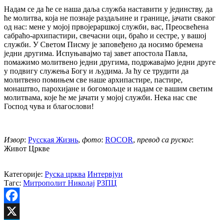
Надам се да ће се наша даља служба наставити у јединству, да
ће молитва, која не познаје раздаљине и границе, јачати сваког
од нас: мене у мојој првојераршкој служби, вас, Преосвећена
сабраћо-архипастири, свечасни оци, браћо и сестре, у вашој
служби. У Светом Писму је заповеђено да носимо бремена
једни другима. Испуњавајмо тај завет апостола Павла,
помажимо молитвено једни другима, подржавајмо једни друге
у подвигу служења Богу и људима. Ја ћу се трудити да
молитвено помињем све наше архипастире, пастире,
монаштво, парохијане и богомољце и надам се вашим светим
молитвама, које ће ме јачати у мојој служби. Нека нас све
Господ чува и благослови!
Извор
:
Русская Жизнь
,
фото
:
ROCOR
,
превод са руског
:
Живот Цркве
Категорије:
Руска црква
Интервјуи
Тагс:
Митрополит Николај
РЗПЦ
Facebook