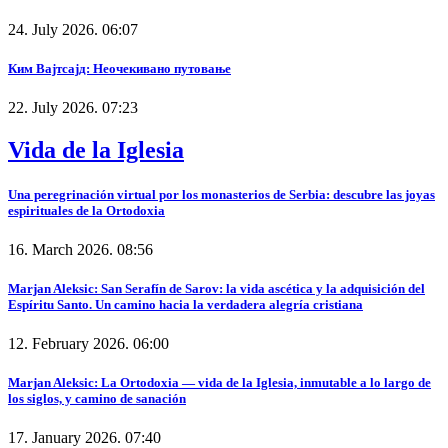
24. July 2026. 06:07
Ким Вајтсајд: Неочекивано путовање
22. July 2026. 07:23
Vida de la Iglesia
Una peregrinación virtual por los monasterios de Serbia: descubre las joyas
espirituales de la Ortodoxia
16. March 2026. 08:56
Marjan Aleksic: San Serafín de Sarov: la vida ascética y la adquisición del
Espíritu Santo. Un camino hacia la verdadera alegría cristiana
12. February 2026. 06:00
Marjan Aleksic: La Ortodoxia — vida de la Iglesia, inmutable a lo largo de
los siglos, y camino de sanación
17. January 2026. 07:40