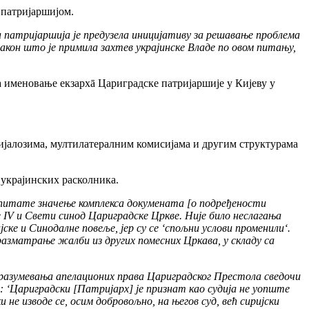
 патријаршијом.
 патријаршија је предузела иницијативу за решавање проблема
након што је примила захтев украјинске Владе по овом питању,
за именовање екзархā Цариградске патријаршије у Кијеву у
ијалозима, мултилатералним комисијама и другим структурама
 украјинских расколника.
питате значење комплекса докумената [o подређености
е IV и Свети синод Цариградске Цркве. Није било неслагања
е и Синодалне повеље, јер су се ‘спољни услови променили‘.
азматрање жалби из других помесних Цркава, у складу са
разумевања апелационих права Цариградског Престола сведочи
 ‘Цариградски [Патријарх] је признат као судија не уопште
не изводе се, осим добровољно, на његов суд, већ сиријски