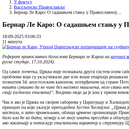
У фокусу
Васељенско Православље
Бернар Ле Каро: О садашњем стању у Православној…
Бернар Ле Каро: О садашњем стању у П
18-09-2025 03:06:33
11 минута
Реферат православног богослова Бернара ле Кароа на
научној 
руске студије, 17.10.2024).
Од самог почетка, Црква није познавала други систем осим сабор
проблеми који су укључивали две или више епархија решавали
познатим 34. апостолским каноном, потврђеним од стране Пето
ништа сувишно да не чине без његовог мишљења, него сваки нек
свију (осталих епископа)“
. Видимо овде да је још у првим веко
Чак и ако је Црква на својим саборима у Цариграду и Халкидо
принцип на који указује преподобни Јустин Ћелијски:
„Црква ј
настали, и зато променљиви, облици црквене организације Прав
било или ће их бити, немају и не могу имати пресудан и одлуч
ако заклањају и потискују епископални карактер и структуру Цр