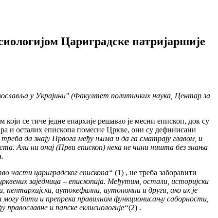
исиологијом Цариградске патријаршије
ославља у Украјини" (Факултет политичких наука, Центар за
 који се тиче једне епархије решавао је месни епископ, док су
ара и осталих епископа помесне Цркве, они су дефинисани
 треба да знају Првога међу њима и да га сматрају главом, и
ста. Али ни онај (Први епископ) нека не чини ништа без знања
.
во части цариградског епископа“
(1) , не треба заборавити
 црквених заједница – епископија. Међутим, остали, историјски
 пентархијски, аутокефални, аутономни и други, ако их је
ни могу бити и препрека правилном функционисању саборности,
у православне и папске еклисиологије“
(2) .