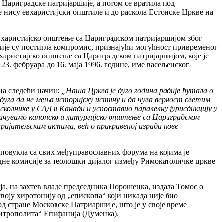
 Цариградске патријаршије, а потом се вратила под
је нису евхаристијски општиле и до раскола Естонске Цркве на
евхаристијско општење са Цариградском патријаршијом због
шије су постигла компромис, признајући могућност привременог
вхаристијско општење са Цариградском патријаршијом, које је
23. фебруара до 16. маја 1996. године, име васељенског
на следећи начин:
„Наша Црква је дуго година радије ћутала о
 дуга да не мења историјску истину и да чува верност светим
сколнике у САД и Канади и успоставио паралелну јурисдикцију у
 сачувамо канонско и литургијско општење са Цариградском
епријатељским актима, већ о прикривеној изради нове
 повукла са свих међуправославних форума на којима је
не комисије за теолошки дијалог између Римокатоличке цркве
ија, на захтев владе председника Порошенка, издала Томос о
воју хиротонију од „епископа“ који никада није био
од стране Московске Патриаршије, што је у своје време
итрополита“ Епифанија (Думенкa).