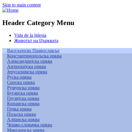
Skip to main content
Header Category Menu
Vida de la Iglesia
Животът на Църквата
Васељенско Православље
Константинопољска црква
Александријска црква
Антиохијска црква
Јерусалимска црква
Руска црква
Српска црква
Румунска црква
Бугарска црква
Грузијска црква
Кипарска црква
Грчка црква
Пољска црква
Албанска црква
Чешко-словачка црква
Македонска црква