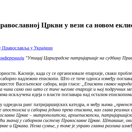
равославној Цркви у вези са новом екл
конференцији
"Утицај Цариградске патријаршије на судбину Прав
ности. Касније, када су се организовале епархије, сваки проблем
 саборно надлежни епископи. Што се тиче односа између поглав
шестог Васељенског сабора, који гласи:
„Епископи сваког народа
а чини само оно што се тиче његове епархије и њој подручних ме
вима искључена идеја о власти поглавара над осталим епископима
ну одредила ранг патријаршијских катедра, и међу њима
„првенст
е апостолска и саборна једино преко епископа, као глава реалних
ославне Цркве – митрополитски, архиепископски, патријаршијски,
ујући значај у саборном систему Православне Цркве. Штавише, о
кве и Цркава. Нема сумње, у томе је управо главна разлика измеђ