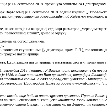
шија је 14. септембра 2018. прекинула општење са Цариградском
рх Вартоломеј је 1. септембра 2018. године изјавио:
„Васељенска
 и њеном јурисдикционом одговорношћу над Кијевском епархијом, 
ве, након што је на ванредној седници разматрао „мере одмазде 
ј православној цркви“, донео је одлуку:
ломеја на богослужењима,
је,
ископским скупштинама [у дијаспори, прим. Б.Л.], теолошким д
риградске патријаршије.
ета, Цариградска патријаршија је наставила свој пут признавања
1. децембра 2018. године:
„У Вашем писму покушавате да преис
је је 1686. године потписао Ваш претходник, патријарх Дионисиј
 стотинама година. А сада објављујете ‘укидањe‘ Патријаршијск
дговорности’ Цариградске Цркве за доделу аутокефалности ‘и р
ете никада није добила општецрквено признање. Против Bашег 
а пример, истакнути византијски канониста Јован Зонара пише:
 митрополити Сирије, ни палестински, ни фенички, ни египатски 