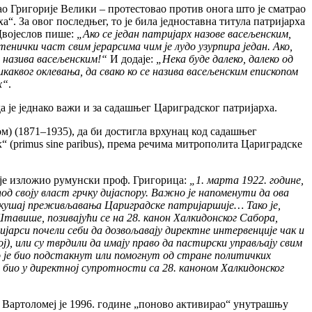
ао Григорије Велики – протестовао против онога што је сматрао
“. За овог последњег, то је била једноставна титула патријарха
 Двојеслов пише:
„Ако се један патријарх назове васељенским,
енички част свим јерарсима чим је лудо узурпира један. Ако,
е назива васељенским!“
И додаје:
„Нека буде далеко, далеко од
каквог оклевања, да свако ко се назива васељенским епископом
х“
.
да је једнако важи и за садашњег Цариградског патријарха.
м) (1871–1935), да би достигла врхунац код садашњег
х“ (primus sine paribus), према речима митрополита Цариградске
о је изложио румунски проф. Григорица:
„1. марта 1922. године,
од своју власт грчку дијаспору. Важно је напоменути да ова
 покушај преживљавања Цариградске патријаршије… Тако је,
Штавише, позивајући се на 28. канон Халкидонског Сабора,
ијарси почели себи да дозвољавају директне интервенције чак и
ој), или су тврдили да имају право да пастирски управљају свим
о је био подстакнут или помогнут од стране политичких
 био у директној супротности са 28. каноном Халкидонског
 Вартоломеј је 1996. године „поново активирао“ унутрашњу