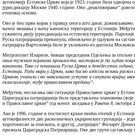
аутономију Естонске Цркве која је 1923. године била одвојена
јурисдикцију Москве 1940. године. Ово „реактивирање“ довело 
етничкој основи.
Ово је био први корак у правцу онога што данас доживљавамо.
њеног мешања у њену канонску територију у Естонији. Међутим
суживота двеју јурисдикција на естонској територији. Парохије
Руска патријаршија прекинула, обновљено је одлуком на састанк
патријарха Вартоломеја било је уклоњено из диптиха Московск
Митрополит Иларион, бивши председник Одељења за спољне црк
овим тужним појавама прошлости, настојала је да љубав покриј
канонима. Тако се понашала Руска Црква и деведесетих година,
Естонији. Ради мира у Цркви, како бисмо избегли велики раско
Црквом, учинили смо максималнe уступке и сачували крајњу икон
еклисиологије, туђе православном предању“
.
Међутим, неслагања око ситуације Православне цркве у Естони
Цариградска патријаршија била представљена члановима своје
и Православне цркве“ (од њеног заседања у Равени 8. октобра 2
Ако је 1996. године и постигнут крхки modus vivendi у Естониј
аутокефалности две расколничких украјинских групација – једн
хиротонисан за епископа, и другој, „патријарх“ Филарет Денис
признала Цариградска Патриаршија. Ове две групе састављају