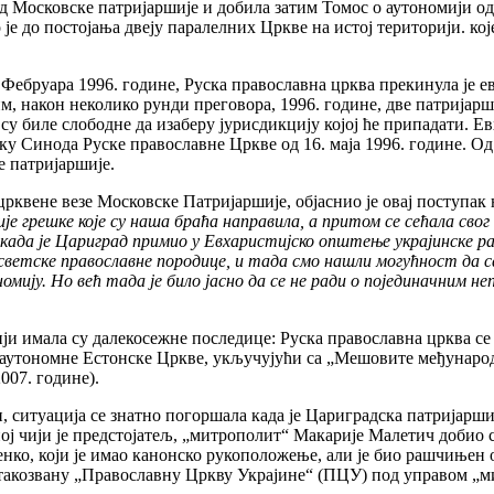
 од Московске патријаршије и добила затим Томос о аутономији од
је до постојања двеју паралелних Цркве на истој територији. ко
 Фебруара 1996. године, Руска православна црква прекинула је 
, након неколико рунди преговора, 1996. године, две патријар
 су биле слободне да изаберу јурисдикцију којој ће припадати. Е
у Синода Руске православне Цркве од 16. маја 1996. године. Од 
е патријаршије.
вене везе Московске Патријаршије, објаснио је овај поступак 
е грешке које су наша браћа направила, а притом се сећала свог
 када је Цариград примио у Евхаристијско општење украјинске ра
л светске православне породице, и тада смо нашли могућност да
омију. Но већ тада је било јасно да се не ради о појединачним н
ји имала су далекосежне последице: Руска православна црква се
 аутономне Естонске Цркве, укључујући са „Мешовите међународ
007. године).
и, ситуација се знатно погоршала када је Цариградска патријарш
ој чији је предстојатељ, „митрополит“ Макарије Малетич добио с
енко, који је имао канонско рукоположење, али је био рашчињен 
 такозвану „Православну Цркву Украјине“ (ПЦУ) под управом „м