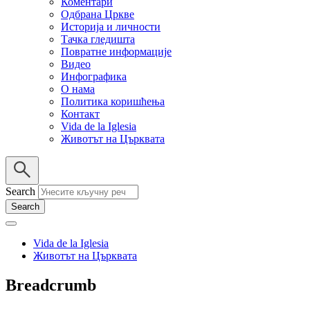
Коментари
Одбрана Цркве
Историја и личности
Тачка гледишта
Повратне информације
Видео
Инфографика
О нама
Политика коришћења
Контакт
Vida de la Iglesia
Животът на Църквата
Search
Vida de la Iglesia
Животът на Църквата
Breadcrumb