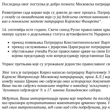
Последица овог поступка је добро позната: Московска патријар
Размотримо сада кораке који су довели до овог процеса. Патрија
у складу са овлашћењима која су јој додељена светим канонима
као и поновљене захтеве патријарха Кијевског Филарета“
.
14. септембра исте године, Свети синод Руске православне црк
оквиру одлуке о додељивању статуса аутокефалности Украјинско
прекид помињања Патријарха Константинопољског Варто
прекид саслуживања с јерарсима Цариградске патријарши
обустављање учешћа Руске православне цркве на свим Еп
којима председавају или копредседавају представници Ца
Упркос претњама које су угрожавале јединство православног св
Због тога је патријарх Кирил написао патријарху Вартоломеју 3
Кијевске Митрополије Московској патријаршији, прим. Б.Л.] ко
између наших Цркава око садржаја ових историјских докумената
Ваше писмо садржи понављане тврдње о наводној ‘искључивој о
‘духовним садржајем‘ 9. и 17. канона Халкидонског сабора.
Међутим, Ваша интерпретација права којe тврдите да поседуј
низ приговора ауторитативних коментатора црквеног права. Н
над свим митрополитима, већ само над себи подређенима, јер ни