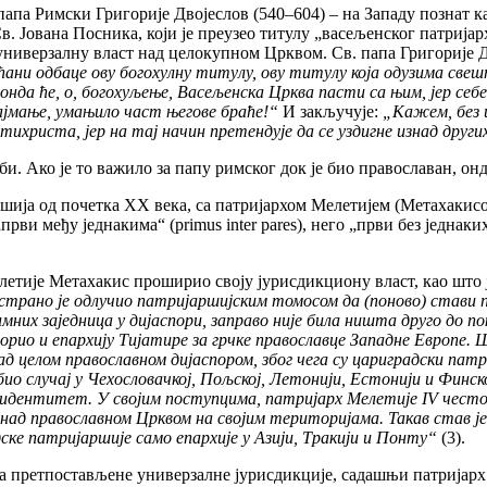
папа Римски Григорије Двојеслов (540–604) – на Западу познат к
 Јована Посника, који је преузео титулу „васељенског патријарха
на универзалну власт над целокупном Црквом. Св. папа Григорије
ани одбаце ову богохулну титулу, ову титулу која одузима свешт
 онда ће, о, богохуљење, Васељенска Црква пасти са њим, јер себ
ајмање, умањило част његове браће!“
И закључује:
„Кажем, без и
тихриста, јер на тај начин претендује да се уздигне изнад други
би. Ако је то важило за папу римског док је био православан, он
ршија од почетка ХХ века, са патријархом Мелетијем (Метаxакисо
рви међу једнакима“ (primus inter pares), него „први без једнаки
Мелетије Метаxакис проширио своју јурисдикциону власт, као шт
страно је одлучио патријаршијским томосом да (поново) стави п
имних заједница у дијаспори, заправо није била ништа друго до
орио и епархију Тијатире за грчке православце Западне Европе. 
 целом православном дијаспором, због чега су цариградски патр
био случај у Чехословачкој, Пољској, Летонији, Естонији и Финск
и идентитет. У својим поступцима, патријарх Мелетије IV чест
над православном Црквом на својим територијама. Такав став је
адске патријаршије само епархије у Азији, Тракији и Понту“
(3).
а претпостављене универзалне јурисдикције, садашњи патријарх