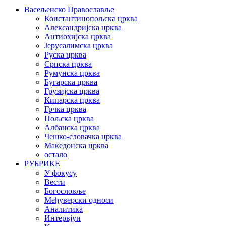
Васељенско Православље
Константинопољска црква
Александријска црква
Антиохијска црква
Јерусалимска црква
Руска црква
Српска црква
Румунска црква
Бугарска црква
Грузијска црква
Кипарска црква
Грчка црква
Пољска црква
Албанска црква
Чешко-словачка црква
Македонска црква
остало
РУБРИКЕ
У фокусу
Вести
Богословље
Међуверски односи
Аналитика
Интервјуи