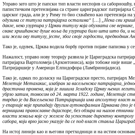
Управо зато што је папски тип власти неспојив са саборношћу, 
папистичким претензијама са стране цариградског патријарха Св.
царског града, али је у Риму то био схваћено као претензија 
одузима се титула патријарха осталима“
[…]
„Нека сви хришћ
дакле, неко узурпира у Цркви титулу која обухвата све вернике,
сваке хришћанске душе воља да узурпира било шта што би, и н
или жели ову титулу, јесте, због своје гордости, предводник Ан
Тако је, одувек, Црква водила борбу против појаве папизма у се
Нажалост, управо нову теорију развила је Цариградска патрија
патријарха Вартоломеја (Архонтониса), који тобоже није више „п
Патријаршије у Америци Елпидофора (Ламбринијадиса).
Тако је, одмах по доласку на Цариградски престо, патријарх 
Мелетије Метаxакис, изабран за васељенског патријарха, једно
драстична промена, која је лишила Јеладску Цркву њених легит
убрзо затим, томосом од 24. марта 1922. године, Мелетије ств
тврдио је да Васељенска Патријаршија има апсолутну власт над
у епархије које припадају другим аутокефалним Црквама (то је 
верницима православне дијаспоре, без обзира на њихов етничк
власти земаља које су желеле да успоставе директну контролу 
сабора, који врло јасно указује да се под власт ставља Царигр
На истој линији као и његови претходници и на истим основам