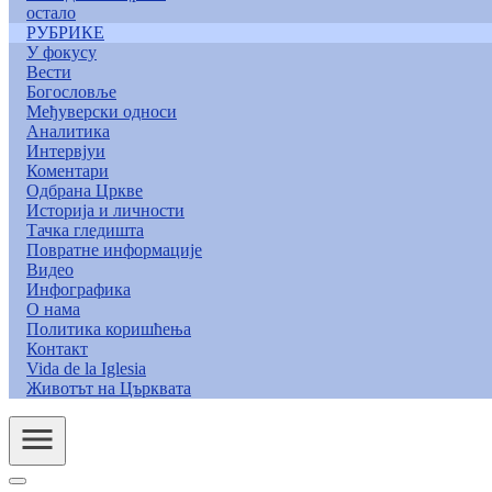
остало
РУБРИКЕ
У фокусу
Вести
Богословље
Међуверски односи
Аналитика
Интервјуи
Коментари
Одбрана Цркве
Историја и личности
Тачка гледишта
Повратне информације
Видео
Инфографика
О нама
Политика коришћења
Контакт
Vida de la Iglesia
Животът на Църквата