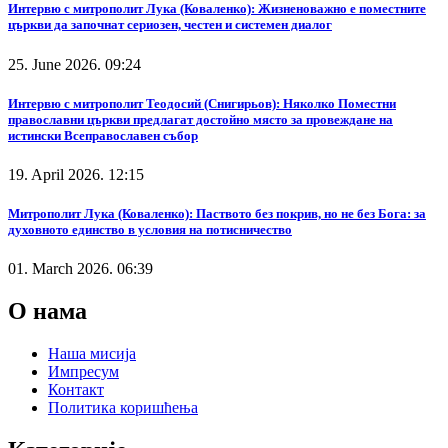
Интервю с митрополит Лука (Коваленко): Жизненоважно е поместните
църкви да започнат сериозен, честен и системен диалог
25. June 2026. 09:24
Интервю с митрополит Теодосий (Снигирьов): Няколко Поместни
православни църкви предлагат достойно място за провеждане на
истински Всеправославен събор
19. April 2026. 12:15
Митрополит Лука (Коваленко): Паството без покрив, но не без Бога: за
духовното единство в условия на потисничество
01. March 2026. 06:39
О нама
Наша мисија
Импресум
Контакт
Политика коришћења