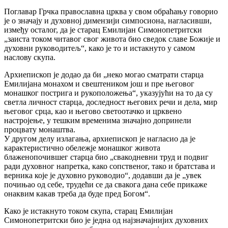
Поглавар Грчка православна црква у свом обраћању говорио
је о значају и духовној димензији симпосиона, нагласивши,
између осталог, да је старац Емилијан Симонопетритски
„заиста током читавог свог живота био сведок славе Божије и
духовни руководитељ“, како је то и истакнуто у самом
наслову скупа.
Архиепископ је додао да би „неко могао сматрати старца
Емилијана монахом и свештеником још и пре његовог
монашког пострига и рукоположења“, указујући на то да су
светла личност старца, доследност његових речи и дела, мир
његовог срца, као и његово светоотачко и црквено
настројење, у тешким временима значајно допринели
процвату монаштва.
У другом делу излагања, архиепископ је нагласио да је
карактеристично обележје монашког живота
блаженопочившег старца био „свакодневни труд и подвиг
ради духовног напретка, како сопственог, тако и братстава и
верника које је духовно руководио“, додавши да је „увек
почињао од себе, трудећи се да свакога дана себе прикаже
онаквим какав треба да буде пред Богом“.
Како је истакнуто током скупа, старац Емилијан
Симонопетритски био је једна од најзначајнијих духовних