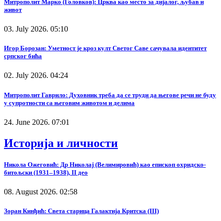
Митрополит Марко (Головков): Црква као место за дијалог, љубав и
живот
03. July 2026. 05:10
Игор Борозан: Уметност је кроз култ Светог Саве сачувала идентитет
српског бића
02. July 2026. 04:24
Митрополит Гаврило: Духовник треба да се труди да његове речи не буду
у супротности са његовим животом и делима
24. June 2026. 07:01
Историја и личности
Никола Ожеговић: Др Николај (Велимировић) као епископ охридско-
битољски (1931–1938), II део
08. August 2026. 02:58
Зоран Кинђић: Света старица Галактија Критска (III)