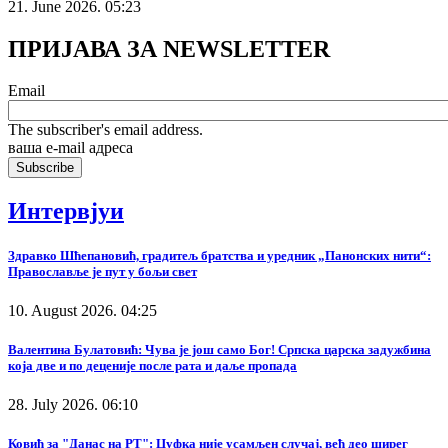
21. June 2026. 05:23
ПРИЈАВА ЗА NEWSLETTER
Email
The subscriber's email address.
ваша е-mail адреса
Интервјуи
Здравко Шћепановић, градитељ братства и уредник „Панонских нити“:
Православље је пут у бољи свет
10. August 2026. 04:25
Валентина Булатовић: Чува је још само Бог! Српска царска задужбина
која две и по деценије после рата и даље пропада
28. July 2026. 06:10
Ковић за "Данас на РТ": Џуфка није усамљен случај, већ део ширег