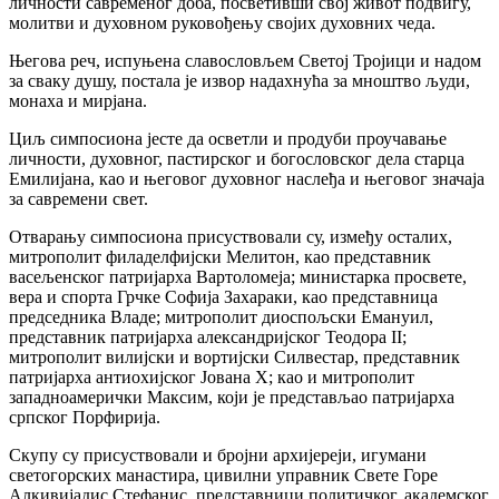
личности савременог доба, посветивши свој живот подвигу,
молитви и духовном руковођењу својих духовних чеда.
Његова реч, испуњена славословљем Светој Тројици и надом
за сваку душу, постала је извор надахнућа за мноштво људи,
монаха и мирјана.
Циљ симпосиона јесте да осветли и продуби проучавање
личности, духовног, пастирског и богословског дела старца
Емилијана, као и његовог духовног наслеђа и његовог значаја
за савремени свет.
Отварању симпосиона присуствовали су, између осталих,
митрополит филаделфијски Мелитон, као представник
васељенског патријарха Вартоломеја; министарка просвете,
вера и спорта Грчке Софија Захараки, као представница
председника Владе; митрополит диоспољски Емануил,
представник патријарха александријског Теодора II;
митрополит вилијски и вортијски Силвестар, представник
патријарха антиохијског Јована X; као и митрополит
западноамерички Максим, који је представљао патријарха
српског Порфирија.
Скупу су присуствовали и бројни архијереји, игумани
светогорских манастира, цивилни управник Свете Горе
Алкивијадис Стефанис, представници политичког, академског