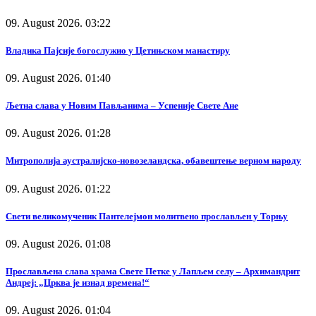
09. August 2026. 03:22
Владика Пајсије богослужио у Цетињском манастиру
09. August 2026. 01:40
Љетна слава у Новим Пављанима – Успеније Свете Ане
09. August 2026. 01:28
Митрополија аустралијско-новозеландска, обавештење верном народу
09. August 2026. 01:22
Свети великомученик Пантелејмон молитвено прослављен у Торњу
09. August 2026. 01:08
Прослављена слава храма Свете Петке у Лапљем селу – Архимандрит
Андреј: „Црква је изнад времена!“
09. August 2026. 01:04