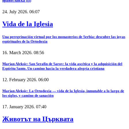
православља (II)
24. July 2026. 06:07
Vida de la Iglesia
Una peregrinación virtual por los monasterios de Serbia: descubre las joyas
espirituales de la Ortodoxia
16. March 2026. 08:56
Marjan Aleksic: San Serafín de Sarov: la vida ascética y la adquisición del
Espíritu Santo. Un camino hacia la verdadera alegría cristiana
12. February 2026. 06:00
Marjan Aleksic: La Ortodoxia — vida de la Iglesia, inmutable a lo largo de
los siglos, y camino de sanación
17. January 2026. 07:40
Животът на Църквата