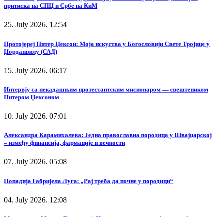
притиска на СПЦ и Србе на КиМ
25. July 2026. 12:54
Протојереј Питер Џексон: Моја искуства у Богословији Свете Тројице у
Џорданвилу (САД)
15. July 2026. 06:17
Интервју са некадашњим протестантским мисионаром — свештеником
Питером Џексоном
10. July 2026. 07:01
Александра Карамихалева: Једна православна породица у Швајцарској
– између финансија, фармације и вечности
07. July 2026. 05:08
Попадија Габријела Луга: „Рај треба да почне у породици“
04. July 2026. 12:08