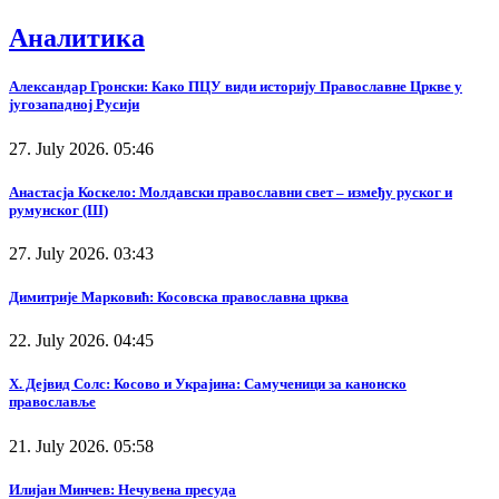
Аналитика
Александар Гронски: Како ПЦУ види историју Православне Цркве у
југозападној Русији
27. July 2026. 05:46
Анастасја Коскело: Молдавски православни свет – између руског и
румунског (III)
27. July 2026. 03:43
Димитрије Марковић: Косовска православна црква
22. July 2026. 04:45
Х. Дејвид Солс: Косово и Украјина: Самученици за канонско
православље
21. July 2026. 05:58
Илијан Минчев: Нечувена пресуда