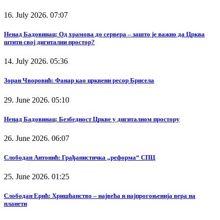
16. July 2026. 07:07
Ненад Бадовинац: Од храмова до сервера – зашто је важно да Црква
штити свој дигитални простор?
14. July 2026. 05:36
Зоран Чворовић: Фанар као црквени ресор Брисела
29. June 2026. 05:10
Ненад Бадовинац: Безбедност Цркве у дигиталном простору
26. June 2026. 06:07
Слободан Антонић: Грађанистичка „реформа“ СПЦ
25. June 2026. 01:25
Слободан Ерић: Хришћанство – највећа и најпрогоњенија вера на
планети