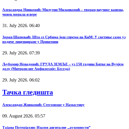
Александра Нинковић: Милутин Миланковић – творац научног канона,
човек морала и вере
31. July 2026. 06:40
Зоран Шапоњић: Шта се Србима још спрема на КиМ: У светиње само уз
водиче лиценциране у Приштини
29. July 2026. 07:39
Љубомир Ненадовић: ГРУДА ЗЕМЉЕ – уз 150 година Битке на Вучјем
долу (Митрополит Амфилохије: Беседа)
29. July 2026. 06:02
Тачка гледишта
Александар Живковић: Стегоноше у Намастиру
09. August 2026. 05:57
Тајана Потерјахин: Изазов дигиталне „духовности”