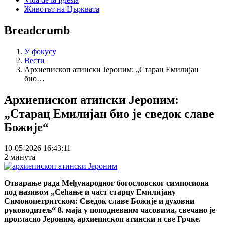
Животът на Църквата
Breadcrumb
У фокусу
Вести
Архиепископ атински Јероним: „Старац Емилијан
био…
Архиепископ атински Јероним:
„Старац Емилијан био је сведок славе
Божије“
10-05-2026 16:43:11
2 минута
Отварање рада Међународног богословског симпосиона
под називом „Сећање и част старцу Емилијану
Симонопетритском: Сведок славе Божије и духовни
руководитељ“ 8. маја у поподневним часовима, свечано је
прогласио Јероним, архиепископ атински и све Грчке.