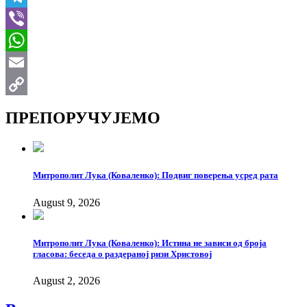
Telegram
Viber
WhatsApp
Email
Copy
ПРЕПОРУЧУЈЕМО
Link
Митрополит Лука (Коваленко): Подвиг поверења усред рата
August 9, 2026
Митрополит Лука (Коваленко): Истина не зависи од броја
гласова: беседа о раздераној ризи Христовој
August 2, 2026