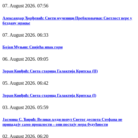
07. August 2026. 07:56
Александар Ђорђевић: Свети мученици Пребиловачки: Светлост вере у
бездану мржње
07. August 2026. 06:33
Бојан Муњин: Свијећа ипак гори
06. August 2026. 09:05
Зоран Кинђић: Света старица Галактија Критска (II)
05. August 2026. 06:42
Зоран Кинђић: Света старица Галактија Критска (I)
03. August 2026. 05:59
Јасмина С. Ћирић: Велики људи попут Светог деспота Стефана не
припадају само прошлости – они постају мера будућности
02. August 2026. 06:20