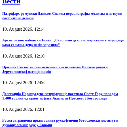
Вести
Патријарх румунски Данило: Снажна вера, истрајна молитва и потпуни
пост изгоне демоне
10. August 2026. 12:14
Архиепископ албански Јован: „Створимо духовно окружење у породици
како се наша деца не би заразила“
10. August 2026. 12:10
Празник Светог великомученика и исцелитеља Пантелејмона у
Јерусалимској патријаршији
10. August 2026. 12:06
Делегација Цариградске патријаршије посетила Свету Гору поводом
1.400 година од првог појања Акатиста Пресветој Богородици
10. August 2026. 12:01
Руска загранична црква оснива рускојезични богословски институт и
духовну семинарију у Европи