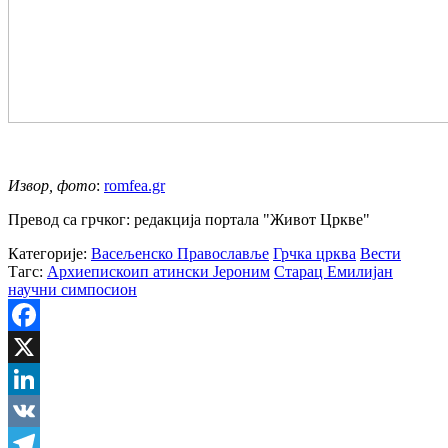
Извор, фото
:
romfea.gr
Превод са грчког: редакција портала "Живот Цркве"
Категорије:
Васељенско Православље
Грчка црква
Вести
Тагс:
Архиепискоип атински Јероним
Старац Емилијан
научни симпосион
Facebook
X
LinkedIn
VK