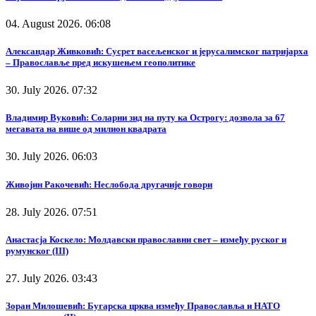
04. August 2026. 06:08
Александар Живковић: Сусрет васељенског и јерусалимског патријарха
– Православље пред искушењем геополитике
30. July 2026. 07:32
Владимир Вуковић: Соларни зид на путу ка Острогу: дозвола за 67
мегавата на више од милион квадрата
30. July 2026. 06:03
Живојин Ракочевић: Неслобода другачије говори
28. July 2026. 07:51
Анастасја Коскело: Молдавски православни свет – између руског и
румунског (III)
27. July 2026. 03:43
Зоран Милошевић: Бугарска црква између Православља и НАТО