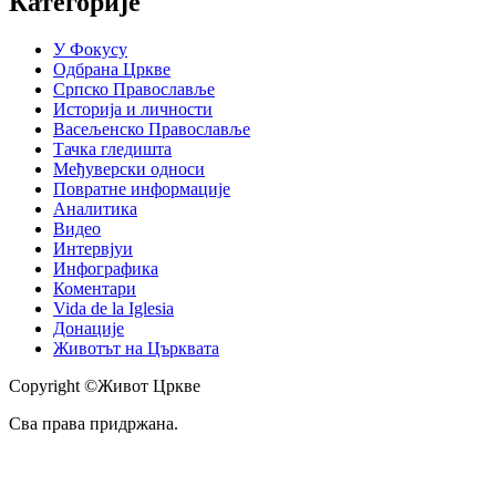
Категорије
У Фокусу
Одбрана Цркве
Српско Православље
Историја и личности
Васељенско Православље
Тачка гледишта
Међуверски односи
Повратне информације
Аналитика
Видео
Интервјуи
Инфографика
Коментари
Vida de la Iglesia
Донације
Животът на Църквата
Copyright ©Живот Цркве
Сва права придржана.