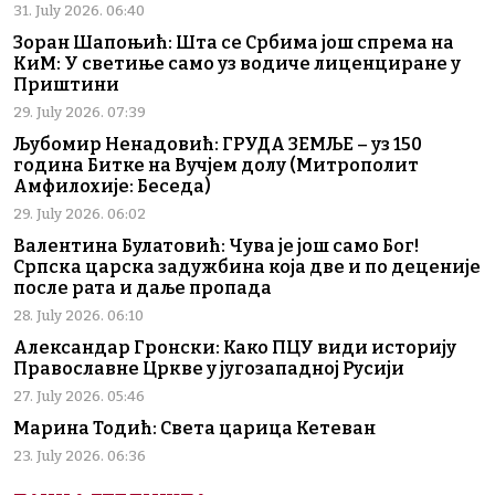
31. July 2026. 06:40
Зоран Шапоњић: Шта се Србима још спрема на
КиМ: У светиње само уз водиче лиценциране у
Приштини
29. July 2026. 07:39
Љубомир Ненадовић: ГРУДА ЗЕМЉЕ – уз 150
година Битке на Вучјем долу (Митрополит
Амфилохије: Беседа)
29. July 2026. 06:02
Валентина Булатовић: Чува је још само Бог!
Српска царска задужбина која две и по деценије
после рата и даље пропада
28. July 2026. 06:10
Александар Гронски: Како ПЦУ види историју
Православне Цркве у југозападној Русији
27. July 2026. 05:46
Марина Тодић: Света царица Кетеван
23. July 2026. 06:36