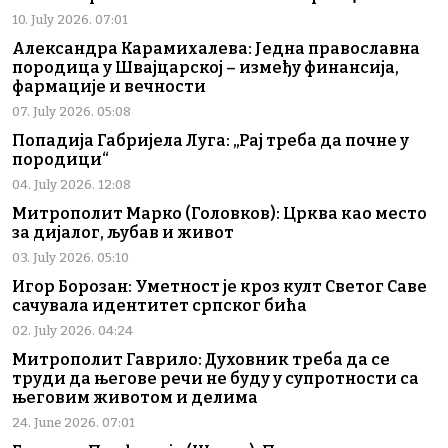
10. July 2026. 07:01
Александра Карамихалева: Једна православна
породица у Швајцарској – између финансија,
фармације и вечности
07. July 2026. 05:08
Попадија Габријела Луга: „Рај треба да почне у
породици“
04. July 2026. 12:08
Митрополит Марко (Головков): Црква као место
за дијалог, љубав и живот
03. July 2026. 05:10
Игор Борозан: Уметност је кроз култ Светог Саве
сачувала идентитет српског бића
02. July 2026. 04:24
Митрополит Гаврило: Духовник треба да се
труди да његове речи не буду у супротности са
његовим животом и делима
24. June 2026. 07:01