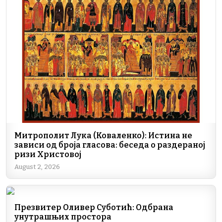
e
e
gr
s
l
y
b
dI
a
A
Li
o
n
m
p
n
o
p
k
k
Митрополит Лука (Коваленко): Истина не
зависи од броја гласова: беседа о раздераној
ризи Христовој
August 2, 2026
Презвитер Оливер Суботић: Одбрана
унутрашњих простора