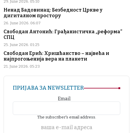
29. June 2026. 05:10
Ненад Бадовинац: Безбедност Цркве у
дигиталном простору
26. June 2026. 06:07
Слободан Антонић: Грађанистичка „реформа“
СПЦ
25. June 2026. 01:25
Слободан Ерић: Хришћанство – највећа и
најпрогоњенија вера на планети
21. June 2026. 05:23
ПРИЈАВА ЗА NEWSLETTER
Email
The subscriber's email address.
ваша е-mail адреса