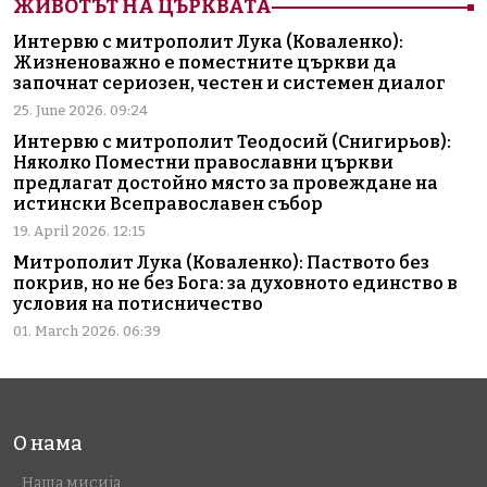
ЖИВОТЪТ НА ЦЪРКВАТА
Интервю с митрополит Лука (Коваленко):
Жизненоважно е поместните църкви да
започнат сериозен, честен и системен диалог
25. June 2026. 09:24
Интервю с митрополит Теодосий (Снигирьов):
Няколко Поместни православни църкви
предлагат достойно място за провеждане на
истински Всеправославен събор
19. April 2026. 12:15
Митрополит Лука (Коваленко): Паството без
покрив, но не без Бога: за духовното единство в
условия на потисничество
01. March 2026. 06:39
О нама
Наша мисија