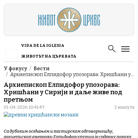
Skip to main content
VIDA DE LA IGLESIA
ЖИВОТЪТ НА ЦЪРКВАТА
Breadcrumb
У фокусу
Вести
Архиепископ Елпидофор упозорава: Хришћани у…
Архиепископ Елпидофор упозорава:
Хришћани у Сирији и даље живе под
претњом
01-04-2026 10:41:47
2 минута
Са дубоким осећањем и пастирском одговорношћу,
архиепископ амерички Елпидофор упутио је срдачну поруку