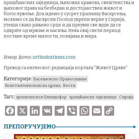
хришћанских заједница, њихових храмова, свештенства и
њиховог права на безбедан и достојанствен живот и
богослужење. Док идемо у сусрет празнику Васкрсења,
молимо се да Васкрсли Господ укрепи верне у Сирији,
утеши свако рањено срце и да преуми све људе да се
одврате од мржње и насиља. Нека овај свети период
постане време милости, покајања и мира.
Извор, фото
:
orthodoxtimes.com
Превод са енглеског: редакција портала "Живот Цркве"
Категорије:
Васељенско Православље
Константинопољска црква
Вести
Тагс:
архиепископ Елпидофор
хришћанске заједнице
Сирија
F
X
Li
V
T
V
W
E
C
a
n
K
el
ib
h
m
o
ПРЕПОРУЧУЈЕМО
c
k
e
er
at
ai
p