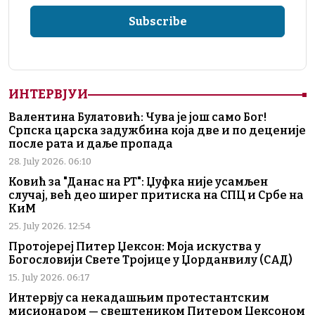
ИНТЕРВЈУИ
Валентина Булатовић: Чува је још само Бог!
Српска царска задужбина која две и по деценије
после рата и даље пропада
28. July 2026. 06:10
Ковић за "Данас на РТ": Џуфка није усамљен
случај, већ део ширег притиска на СПЦ и Србе на
КиМ
25. July 2026. 12:54
Протојереј Питер Џексон: Моја искуства у
Богословији Свете Тројице у Џорданвилу (САД)
15. July 2026. 06:17
Интервју са некадашњим протестантским
мисионаром — свештеником Питером Џексоном