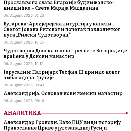
Прослављена слава Епархије будимљанско-
никшићке – Света Марија Магдалина
06. August 2026. 01:23
Бугарска: Архијерејска литургија у капели
Светог Јована Рилског и почетак поклоничког
пута „Рилски Чудотворац“
06. August 2026. 10:25
Чудотворна Донска икона Пресвете Богородице
враћена у Донски манастир
06. August 2026. 10:12
Јерусалим: Патријарх Теофил III примио новог
амбасадора Грузије
06. August 2026. 09:41
Александрија: Основан нови женски манастир
06. August 2026. 09:16
АНАЛИТИКА
Александар Гронски: Како ПЦУ види историју
Православне Цркве у југозападној Русији