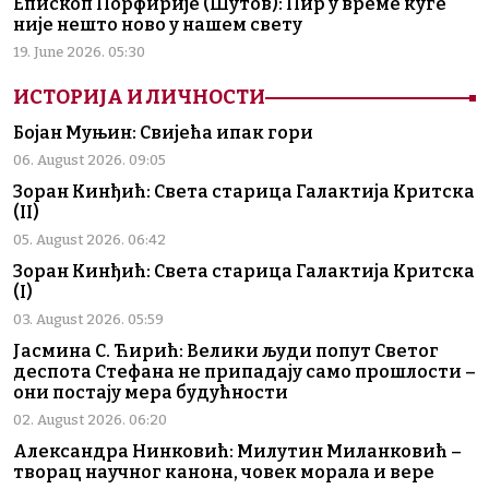
Епископ Порфирије (Шутов): Пир у време куге
није нешто ново у нашем свету
19. June 2026. 05:30
ИСТОРИЈА И ЛИЧНОСТИ
Бојан Муњин: Свијећа ипак гори
06. August 2026. 09:05
Зоран Кинђић: Света старица Галактија Критска
(II)
05. August 2026. 06:42
Зоран Кинђић: Света старица Галактија Критска
(I)
03. August 2026. 05:59
Јасмина С. Ћирић: Велики људи попут Светог
деспота Стефана не припадају само прошлости –
они постају мера будућности
02. August 2026. 06:20
Александра Нинковић: Милутин Миланковић –
творац научног канона, човек морала и вере