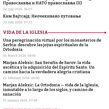
Православља и НАТО православља (II)
24. July 2026. 06:07
Ким Вајтсајд: Неочекивано путовање
22. July 2026. 07:23
VIDA DE LA IGLESIA
Una peregrinación virtual por los monasterios de
Serbia: descubre las joyas espirituales de la
Ortodoxia
16. March 2026. 08:56
Marjan Aleksic: San Serafín de Sarov: la vida
ascética y la adquisición del Espíritu Santo. Un
camino hacia la verdadera alegría cristiana
12. February 2026. 06:00
Marjan Aleksic: La Ortodoxia — vida de la Iglesia,
inmutable a lo largo de los siglos, y camino de
sanación
17. January 2026. 07:40