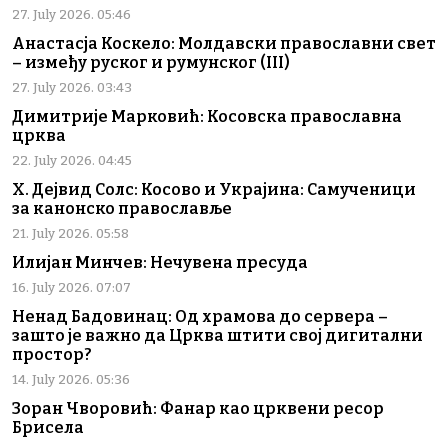
27. July 2026. 05:46
Анастасја Коскело: Молдавски православни свет
– између руског и румунског (III)
27. July 2026. 03:43
Димитрије Марковић: Косовска православна
црква
22. July 2026. 04:45
Х. Дејвид Солс: Косово и Украјина: Самученици
за канонско православље
21. July 2026. 05:58
Илијан Минчев: Нечувена пресуда
16. July 2026. 07:07
Ненад Бадовинац: Од храмова до сервера –
зашто је важно да Црква штити свој дигитални
простор?
14. July 2026. 05:36
Зоран Чворовић: Фанар као црквени ресор
Брисела