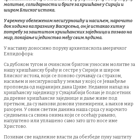
молитве, солидарности и бриге за хришћане у Сирији и
широм Блиског истока.
У времену обележеном несигурношћу и насиљем, нарочито
док ходимо ка празнику Васкрсења, он је истакао хитну
потребу за заштитом хришћанских заједница и позвао на
мир, покајање и јединство међу свим људима.
У наставку доносимо поруку архиепископа америчког
Елпидофора:
Са дубоком тугом и очинском бригом узносим молитве за
нашу хришћанску браћу и сестре у Сирији и широм
Блиског истока, који се поново суочавају са страхом,
насиљем и несигурношћу у земљи у којој се Јеванђеље
проповеда од најранијих дана Цркве. Недавни напад на
хришћанску заједницу у Сукајлабији болан је подсетник
да древне хришћанске заједнице и даље живе под
претњом, да су њихови домови узнемирени, а њихов мир
разорен. У овим светим данима наша срца су нарочито
сједињена са свима онима који се осећају рањиво,
напуштено или уплашено само зато што носе име
Христово.
Позивам све надлежне власти да обезбеде пуну заштиту