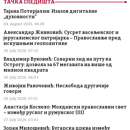
ТАЧКА ГЛЕДИШТА
Тајана Потерјахин: Изазов дигиталне
„духовности”
04. August 2026. 06:08
Александар Живковић: Сусрет васељенског и
јерусалимског патријарха – Православље пред
искушењем геополитике
30. July 2026. 07:32
Владимир Вуковић: Соларни зид на путу ка
Острогу: дозвола за 67 мегавата на више од
милион квадрата
30. July 2026. 06:03
Живојин Ракочевић: Неслобода другачије
говори
28. July 2026. 07:51
Анастасја Коскело: Молдавски православни свет
– између руског и румунског (III)
27. July 2026. 03:43
Зоран Милошевић: Бугарска црква између