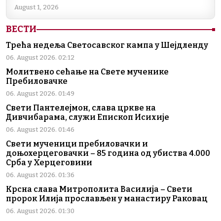
August 1, 2026
ВЕСТИ
Трећа недеља Светосавског кампа у Шејдленду
06. August 2026. 02:12
Молитвено сећање на Свете мученике
Пребиловачке
06. August 2026. 01:49
Свети Пантелејмон, слава цркве на
Дивчибарама, служи Епископ Исихије
06. August 2026. 01:46
Свети мученици пребиловачки и
доњохерцеговачки – 85 година од убиства 4.000
Срба у Херцеговини
06. August 2026. 01:36
Крсна слава Митрополита Василија – Свети
пророк Илија прослављен у манастиру Раковац
06. August 2026. 01:30