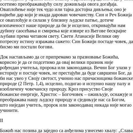
осетимо преображавајућу силу доживљаја овога догађаја.
Оваплоћење није тек чудо или тајна достојна дивљења; оно је
највећи дар који је икада дарован човечанству. Син и Реч Божија
се оваплоћује и силази у близину људске патње, дотиче
изопаченост наше природе да би је исцелио, откривајући нам
дубину саосећања и смирења које извире из Његове бескрајне
љубави према читавом свету. Свети Атанасије Велики ову
потресну истину изражава сажето: Син Божији постаде човек, да
бисмо ми постали богови.
Док настављамо да се припремамо за празновање Божића,
корисно је да се подсетимо да овај велики празник није
рођендан учитеља, пророка или законодавца. Вечни Бог улази у
историју и постаје човек, не престајући да буде савршени Бог, да
би нас увео у Своју светост, учинио нас причасницима божанске
природе (2 Петр. 1,4), исцелио, подигао и испунио нашу палу и
изобличену човечанску природу. Кроз присуство Своје
божанске енергије, Христос – Богочовек – оживљује, оснажује и
преображава нашу људску природу и сједињује нас са Богом,
што ниједан учитељ, пророк или законодавац никада није могао
учинити.
II
Божић нас позива да заједно са анђелима узнесемо хвалу: „Слава