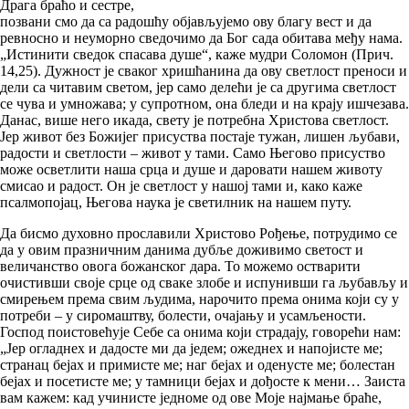
Драга браћо и сестре,
позвани смо да са радошћу објављујемо ову благу вест и да
ревносно и неуморно сведочимо да Бог сада обитава међу нама.
„Истинити сведок спасава душе“, каже мудри Соломон (Прич.
14,25). Дужност је сваког хришћанина да ову светлост преноси и
дели са читавим светом, јер само делећи је са другима светлост
се чува и умножава; у супротном, она бледи и на крају ишчезава.
Данас, више него икада, свету је потребна Христова светлост.
Јер живот без Божијег присуства постаје тужан, лишен љубави,
радости и светлости – живот у тами. Само Његово присуство
може осветлити наша срца и душе и даровати нашем животу
смисао и радост. Он је светлост у нашој тами и, како каже
псалмопојац, Његова наука је светилник на нашем путу.
Да бисмо духовно прославили Христово Рођење, потрудимо се
да у овим празничним данима дубље доживимо светост и
величанство овога божанског дара. То можемо остварити
очистивши своје срце од сваке злобе и испунивши га љубављу и
смирењем према свим људима, нарочито према онима који су у
потреби – у сиромаштву, болести, очајању и усамљености.
Господ поистовећује Себе са онима који страдају, говорећи нам:
„Јер огладнех и дадосте ми да једем; ожеднех и напојисте ме;
странац бејах и примисте ме; наг бејах и оденусте ме; болестан
бејах и посетисте ме; у тамници бејах и дођосте к мени… Заиста
вам кажем: кад учинисте једноме од ове Моје најмање браће,