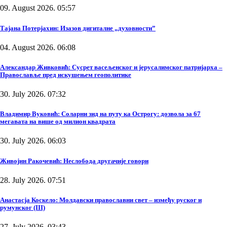
09. August 2026. 05:57
Тајана Потерјахин: Изазов дигиталне „духовности”
04. August 2026. 06:08
Александар Живковић: Сусрет васељенског и јерусалимског патријарха –
Православље пред искушењем геополитике
30. July 2026. 07:32
Владимир Вуковић: Соларни зид на путу ка Острогу: дозвола за 67
мегавата на више од милион квадрата
30. July 2026. 06:03
Живојин Ракочевић: Неслобода другачије говори
28. July 2026. 07:51
Анастасја Коскело: Молдавски православни свет – између руског и
румунског (III)
27. July 2026. 03:43