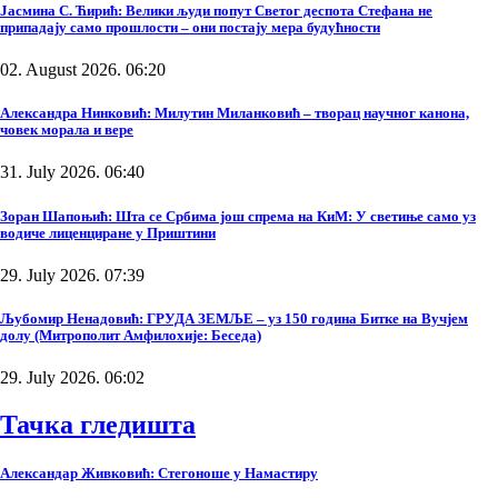
Јасмина С. Ћирић: Велики људи попут Светог деспота Стефана не
припадају само прошлости – они постају мера будућности
02. August 2026. 06:20
Александра Нинковић: Милутин Миланковић – творац научног канона,
човек морала и вере
31. July 2026. 06:40
Зоран Шапоњић: Шта се Србима још спрема на КиМ: У светиње само уз
водиче лиценциране у Приштини
29. July 2026. 07:39
Љубомир Ненадовић: ГРУДА ЗЕМЉЕ – уз 150 година Битке на Вучјем
долу (Митрополит Амфилохије: Беседа)
29. July 2026. 06:02
Тачка гледишта
Александар Живковић: Стегоноше у Намастиру