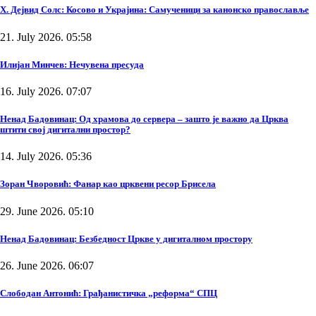
Х. Дејвид Солс: Косово и Украјина: Самученици за канонско православље
21. July 2026. 05:58
Илијан Минчев: Нечувена пресуда
16. July 2026. 07:07
Ненад Бадовинац: Од храмова до сервера – зашто је важно да Црква
штити свој дигитални простор?
14. July 2026. 05:36
Зоран Чворовић: Фанар као црквени ресор Брисела
29. June 2026. 05:10
Ненад Бадовинац: Безбедност Цркве у дигиталном простору
26. June 2026. 06:07
Слободан Антонић: Грађанистичка „реформа“ СПЦ