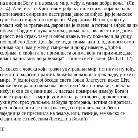
на висини Богу, и на земљи мир, међу људима добра воља“ (Лк
2,14). Али, вест о Христовом рођењу није свима објављена на
исти начин: смиреним пастирима јавио се анђео, јер је њихово
срце било смирено и отворено. Мудрацима Истока, који су
имали жеђ за трагањем, дарована је звезда, а потом и анђео да их
поведе. Гордим и лукавим владарима, пак, ова вест није донела
радост, већ страх, таму и одбацивање, те су пожелели да убију
новорођено Дете. Догађај се нуди свима, али плод доноси само
онима који имају жељу, смирење и добру намеру. „Дође к
својима, и своји га не примише; а онима који га примише даде
власт да постану деца Божија“ – пише свети Јован (Јн 1,11–12).
За свакога човека који тражи унутрашњи мир, истину и пуноћу,
светли и радосни празник Божића долази као зрак наде, утехе и
мира. У једној својој беседи свети Јован Златоусти каже: Шта
може бити равно овим благовестима? Бог на земљи, човек на
небу; и сви се сјединише… настаде помирење између Бога и
наше природе… смрт је уништена, рај отворен, проклетство
укинуто, грех уклоњен, заблуда протерана, истина се вратила,
реч побожности се посејала свуда и процветала, небеска
заједница се преселила на земљу, или, тачније, земаљско се
сјединило са небеским (Беседа на Божић).
III