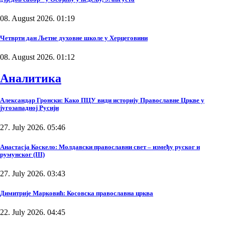
08. August 2026. 01:19
Четврти дан Љетне духовне школе у Херцеговини
08. August 2026. 01:12
Аналитика
Александар Гронски: Како ПЦУ види историју Православне Цркве у
југозападној Русији
27. July 2026. 05:46
Анастасја Коскело: Молдавски православни свет – између руског и
румунског (III)
27. July 2026. 03:43
Димитрије Марковић: Косовска православна црква
22. July 2026. 04:45