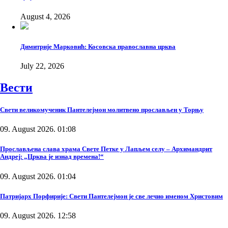
August 4, 2026
Димитрије Марковић: Косовска православна црква
July 22, 2026
Вести
Свети великомученик Пантелејмон молитвено прослављен у Торњу
09. August 2026. 01:08
Прослављена слава храма Свете Петке у Лапљем селу – Архимандрит
Андреј: „Црква је изнад времена!“
09. August 2026. 01:04
Патријарх Порфирије: Свети Пантелејмон је све лечио именом Христовим
09. August 2026. 12:58