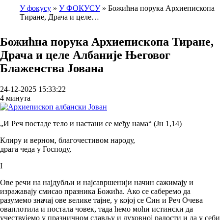
У фокусу
У ФОКУСУ
Божићна порука Архиепископа
Тиране, Драча и целе…
Breadcrumb
Божићна порука Архиепископа Тиране,
Драча и целе Албаније Његовог
Блаженства Јована
24-12-2025 15:33:22
4 минута
„И Реч постаде тело и настани се међу нама“ (Јн 1,14)
Клиру и верном, благочестивом народу,
драга чеда у Господу,
I
Ове речи на најдубљи и најсавршенији начин сажимају и
изражавају смисао празника Божића. Ако се саберемо да
разумемо значај ове велике тајне, у којој се Син и Реч Очева
оваплотила и постала човек, тада ћемо моћи истински да
учествујемо у празничном слављу и духовној радости и да у себи