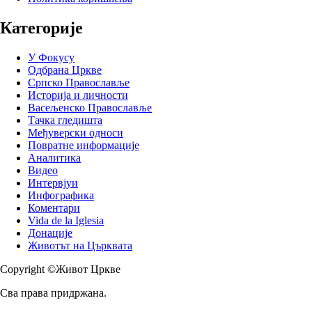
Категорије
У Фокусу
Одбрана Цркве
Српско Православље
Историја и личности
Васељенско Православље
Тачка гледишта
Међуверски односи
Повратне информације
Аналитика
Видео
Интервјуи
Инфографика
Коментари
Vida de la Iglesia
Донације
Животът на Църквата
Copyright ©Живот Цркве
Сва права придржана.