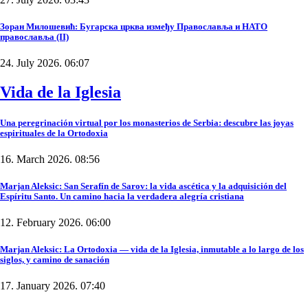
Зоран Милошевић: Бугарска црква између Православља и НАТО
православља (II)
24. July 2026. 06:07
Vida de la Iglesia
Una peregrinación virtual por los monasterios de Serbia: descubre las joyas
espirituales de la Ortodoxia
16. March 2026. 08:56
Marjan Aleksic: San Serafín de Sarov: la vida ascética y la adquisición del
Espíritu Santo. Un camino hacia la verdadera alegría cristiana
12. February 2026. 06:00
Marjan Aleksic: La Ortodoxia — vida de la Iglesia, inmutable a lo largo de los
siglos, y camino de sanación
17. January 2026. 07:40