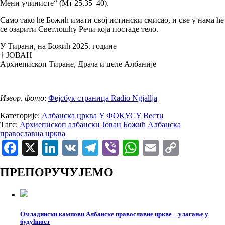
Мени учинисте“ (Мт 25,35–40).
Само тако ће Божић имати свој истински смисао, и све у нама ће
се озарити Светлошћу Речи која постаде тело.
У Тирани, на Божић 2025. године
† ЈОВАН
Архиепископ Тиране, Драча и целе Албаније
Извор, фото
:
Фејсбук страница Radio Ngjallja
Категорије:
Албанска црква
У ФОКУСУ
Вести
Тагс:
Архиепископ албански Јован
Божић
Албанска
православна црква
Facebook
X
LinkedIn
VK
Telegram
Viber
WhatsApp
Email
Copy
Link
ПРЕПОРУЧУЈЕМО
Омладински кампови Албанске православне цркве – улагање у
будућност