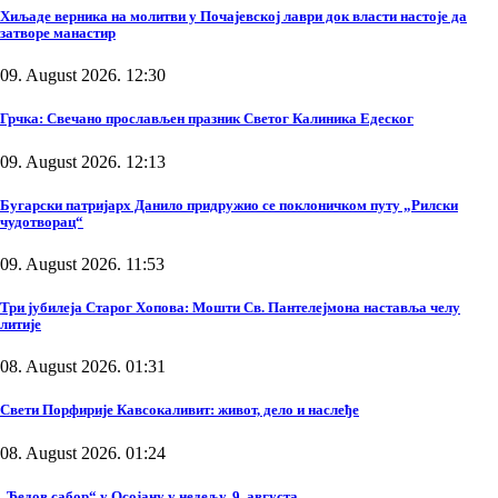
Хиљаде верника на молитви у Почајевској лаври док власти настоје да
затворе манастир
09. August 2026. 12:30
Грчка: Свечано прослављен празник Светог Калиника Едеског
09. August 2026. 12:13
Бугарски патријарх Данило придружио се поклоничком путу „Рилски
чудотворац“
09. August 2026. 11:53
Три јубилеја Старог Хопова: Мошти Св. Пантелејмона наставља челу
литије
08. August 2026. 01:31
Свети Порфирије Кавсокаливит: живот, дело и наслеђе
08. August 2026. 01:24
„Ђедов сабор“ у Осојану у недељу, 9. августа