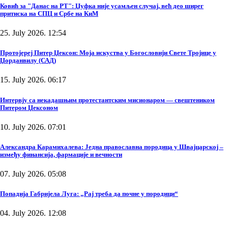
Ковић за "Данас на РТ": Џуфка није усамљен случај, већ део ширег
притиска на СПЦ и Србе на КиМ
25. July 2026. 12:54
Протојереј Питер Џексон: Моја искуства у Богословији Свете Тројице у
Џорданвилу (САД)
15. July 2026. 06:17
Интервју са некадашњим протестантским мисионаром — свештеником
Питером Џексоном
10. July 2026. 07:01
Александра Карамихалева: Једна православна породица у Швајцарској –
између финансија, фармације и вечности
07. July 2026. 05:08
Попадија Габријела Луга: „Рај треба да почне у породици“
04. July 2026. 12:08