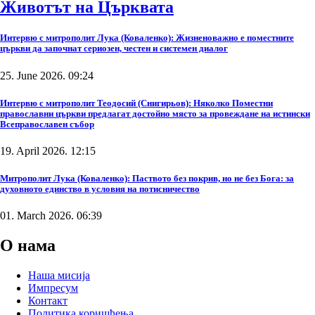
Животът на Църквата
Интервю с митрополит Лука (Коваленко): Жизненоважно е поместните
църкви да започнат сериозен, честен и системен диалог
25. June 2026. 09:24
Интервю с митрополит Теодосий (Снигирьов): Няколко Поместни
православни църкви предлагат достойно място за провеждане на истински
Всеправославен събор
19. April 2026. 12:15
Митрополит Лука (Коваленко): Паството без покрив, но не без Бога: за
духовното единство в условия на потисничество
01. March 2026. 06:39
О нама
Наша мисија
Импресум
Контакт
Политика коришћења