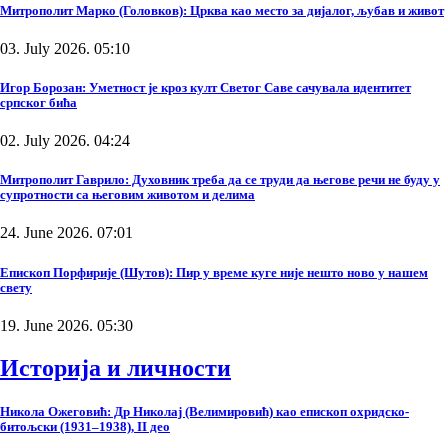
Митрополит Марко (Головков): Црква као место за дијалог, љубав и живот
03. July 2026. 05:10
Игор Борозан: Уметност је кроз култ Светог Саве сачувала идентитет
српског бића
02. July 2026. 04:24
Митрополит Гаврило: Духовник треба да се труди да његове речи не буду у
супротности са његовим животом и делима
24. June 2026. 07:01
Епископ Порфирије (Шутов): Пир у време куге није нешто ново у нашем
свету
19. June 2026. 05:30
Историја и личности
Никола Ожеговић: Др Николај (Велимировић) као епископ охридско-
битољски (1931–1938), II део