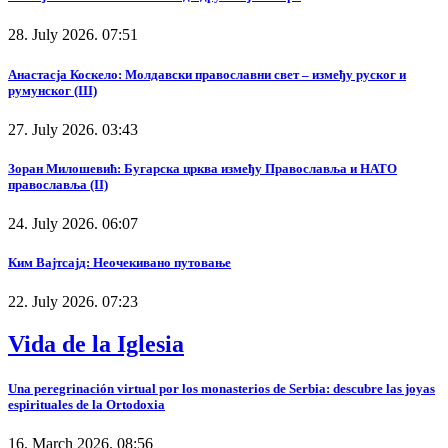
28. July 2026. 07:51
Анастасја Коскело: Молдавски православни свет – између руског и
румунског (III)
27. July 2026. 03:43
Зоран Милошевић: Бугарска црква између Православља и НАТО
православља (II)
24. July 2026. 06:07
Ким Вајтсајд: Неочекивано путовање
22. July 2026. 07:23
Vida de la Iglesia
Una peregrinación virtual por los monasterios de Serbia: descubre las joyas
espirituales de la Ortodoxia
16. March 2026. 08:56