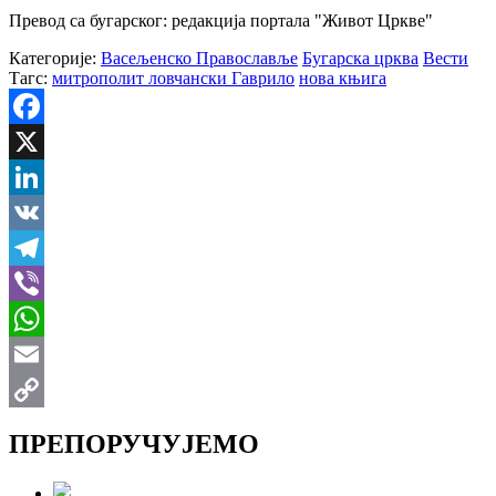
Превод са бугарског: редакција портала "Живот Цркве"
Категорије:
Васељенско Православље
Бугарска црква
Вести
Тагс:
митрополит ловчански Гаврило
нова књига
Facebook
X
LinkedIn
VK
Telegram
Viber
WhatsApp
Email
Copy
ПРЕПОРУЧУЈЕМО
Link