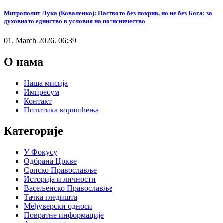
Митрополит Лука (Коваленко): Паството без покрив, но не без Бога: за
духовното единство в условия на потисничество
01. March 2026. 06:39
О нама
Наша мисија
Импресум
Контакт
Политика коришћења
Категорије
У Фокусу
Одбрана Цркве
Српско Православље
Историја и личности
Васељенско Православље
Тачка гледишта
Међуверски односи
Повратне информације