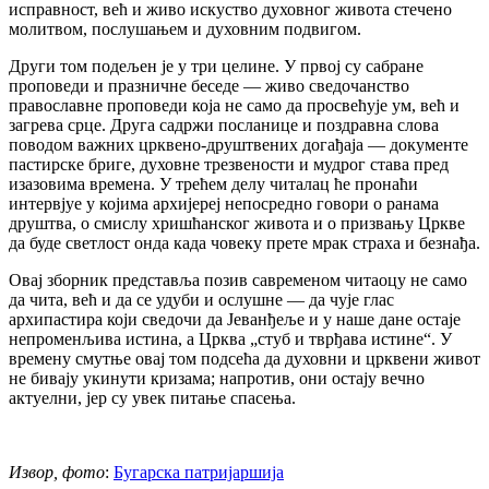
исправност, већ и живо искуство духовног живота стечено
молитвом, послушањем и духовним подвигом.
Други том подељен је у три целине. У првој су сабране
проповеди и празничне беседе — живо сведочанство
православне проповеди која не само да просвећује ум, већ и
загрева срце. Друга садржи посланице и поздравна слова
поводом важних црквено-друштвених догађаја — документе
пастирске бриге, духовне трезвености и мудрог става пред
изазовима времена. У трећем делу читалац ће пронаћи
интервјуе у којима архијереј непосредно говори о ранама
друштва, о смислу хришћанског живота и о призвању Цркве
да буде светлост онда када човеку прете мрак страха и безнађа.
Овај зборник представља позив савременом читаоцу не само
да чита, већ и да се удуби и ослушне — да чује глас
архипастира који сведочи да Јеванђеље и у наше дане остаје
непроменљива истина, а Црква „стуб и тврђава истине“. У
времену смутње овај том подсећа да духовни и црквени живот
не бивају укинути кризама; напротив, они остају вечно
актуелни, јер су увек питање спасења.
Извор, фото
:
Бугарска патријаршија