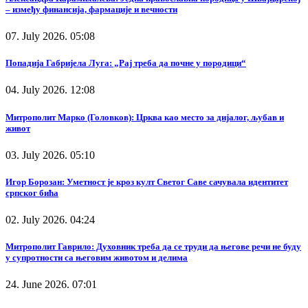
– између финансија, фармације и вечности
07. July 2026. 05:08
Попадија Габријела Луга: „Рај треба да почне у породици“
04. July 2026. 12:08
Митрополит Марко (Головков): Црква као место за дијалог, љубав и
живот
03. July 2026. 05:10
Игор Борозан: Уметност је кроз култ Светог Саве сачувала идентитет
српског бића
02. July 2026. 04:24
Митрополит Гаврило: Духовник треба да се труди да његове речи не буду
у супротности са његовим животом и делима
24. June 2026. 07:01