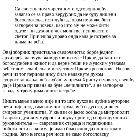
Са својственом чврстином и одговорношћу
залагао се за право верујућих да не буду лишени
богослужења, истичући да храм не може бити
затворен за човека, као што му не може бити
одузет ни духовни лек молитве, исповести и
светог Причешћа управо онда када је потреба за
њима највећа.
Овај зборник представља сведочанство борбе једног
архијереја да очува жив духовни пулс Цркве, да заштити
богослужбени живот и да верне теши не људским утехама,
већ силом Јеванђеља и искуством Цркве кроз векове. Његове
речи из тог периода нису биле надахнуте духом
супротстављања, већ љубављу према Христу и човеку, свешћу
да је Црква призвана да буде „лечилиште“, а не затворена
зграда у тренуцима опште несреће.
Ништа мање важно није ни то што духовна дубина ауторове
речи није плод само личног труда, већ и дугогодишњег
смиреног учеништва. У књизи се јасно осећа да митрополит
Гаврило духовну мудрост и поуку црпи од својих духовних
руководитеља — савремених стараца и подвижника
побожности са којима је имао благослов да општи током
година. Зато његова реч носи не само богословску