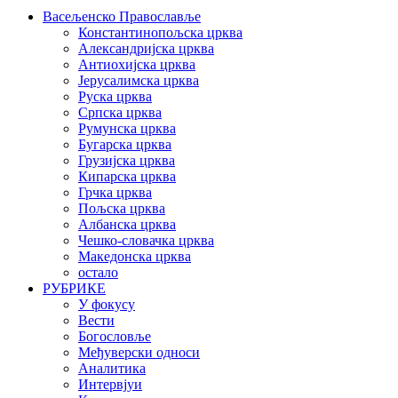
Васељенско Православље
Константинопољска црква
Александријска црква
Антиохијска црква
Јерусалимска црква
Руска црква
Српска црква
Румунска црква
Бугарска црква
Грузијска црква
Кипарска црква
Грчка црква
Пољска црква
Албанска црква
Чешко-словачка црква
Македонска црква
остало
РУБРИКЕ
У фокусу
Вести
Богословље
Међуверски односи
Аналитика
Интервјуи