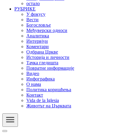
остало
РУБРИКЕ
У фокусу
Вести
Богословље
Међуверски односи
Аналитика
Интервјуи
Коментари
Одбрана Цркве
Историја и личности
Тачка гледишта
Повратне информације
Видео
Инфографика
О нама
Политика коришћења
Контакт
Vida de la Iglesia
Животът на Църквата