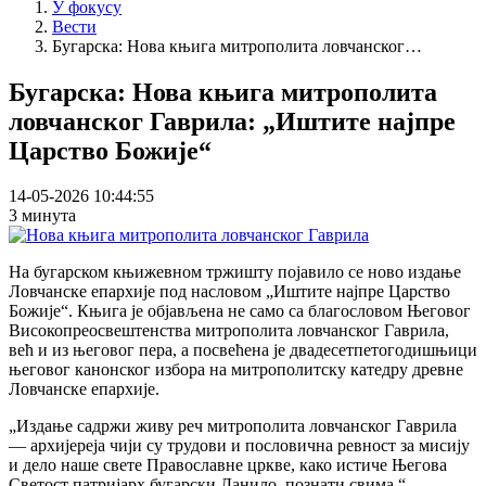
У фокусу
Вести
Бугарска: Нова књига митрополита ловчанског…
Бугарска: Нова књига митрополита
ловчанског Гаврила: „Иштите најпре
Царство Божије“
14-05-2026 10:44:55
3 минута
На бугарском књижевном тржишту појавило се ново издање
Ловчанске епархије под насловом „Иштите најпре Царство
Божије“. Књига је објављена не само са благословом Његовог
Високопреосвештенства митрополита ловчанског Гаврила,
већ и из његовог пера, а посвећена је двадесетпетогодишњици
његовог канонског избора на митрополитску катедру древне
Ловчанске епархије.
„Издање садржи живу реч митрополита ловчанског Гаврила
— архијереја чији су трудови и пословична ревност за мисију
и дело наше свете Православне цркве, како истиче Његова
Светост патријарх бугарски Данило, познати свима.“