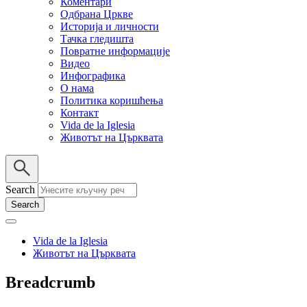
Коментари
Одбрана Цркве
Историја и личности
Тачка гледишта
Повратне информације
Видео
Инфографика
О нама
Политика коришћења
Контакт
Vida de la Iglesia
Животът на Църквата
Search
Vida de la Iglesia
Животът на Църквата
Breadcrumb