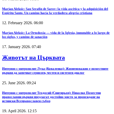
Marjan Aleksic: San Serafín de Sarov: la vida ascética y la adquisición del
Espíritu Santo. Un camino hacia la verdadera alegría cristiana
12. February 2026. 06:00
Marjan Aleksic: La Ortodoxia — vida de la Iglesia, inmutable a lo largo de
los siglos, y camino de sanación
17. January 2026. 07:40
Животът на Църквата
Интервю с митрополит Лука (Коваленко): Жизненоважно е поместните
църкви да започнат сериозен, честен и системен диалог
25. June 2026. 09:24
Интервю с митрополит Теодосий (Снигирьов): Няколко Поместни
православни църкви предлагат достойно място за провеждане на
истински Всеправославен събор
19. April 2026. 12:15