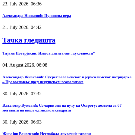
23. July 2026. 06:36
Александра Нинковић: Пупинова вера
21. July 2026. 04:42
Тачка гледишта
Тајана Потерјахин: Изазов дигиталне „духовности”
04. August 2026. 06:08
Александар Живковић: Сусрет васељенског и јерусалимског патријарха
– Православље пред искушењем геополитике
30. July 2026. 07:32
Владимир Вуковић: Соларни зид на путу ка Острогу: дозвола за 67
мегавата на више од милион квадрата
30. July 2026. 06:03
Живојин Ракочевић: Неслобода другачије говори