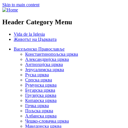
Skip to main content
Header Category Menu
Vida de la Iglesia
Животът на Църквата
Васељенско Православље
Константинопољска црква
Александријска црква
Антиохијска црква
Јерусалимска црква
Руска црква
Српска црква
Румунска црква
Бугарска црква
Грузијска црква
Кипарска црква
Грчка црква
Пољска црква
Албанска црква
Чешко-словачка црква
Македонска црква