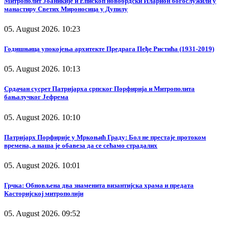
Митрополит Јоаникије и Епископ новобрдски Иларион богослужили у
манастиру Светих Мироносица у Дупилу
05. August 2026. 10:23
Годишњица упокојења архитекте Предрага Пеђе Ристића (1931-2019)
05. August 2026. 10:13
Срдачан сусрет Патријарха српског Порфирија и Митрополита
бањалучког Јефрема
05. August 2026. 10:10
Патријарх Порфирије у Мркоњић Граду: Бол не престаје протоком
времена, а наша је обавеза да се сећамо страдалих
05. August 2026. 10:01
Грчка: Обновљена два знаменита византијска храма и предата
Касторијској митрополији
05. August 2026. 09:52