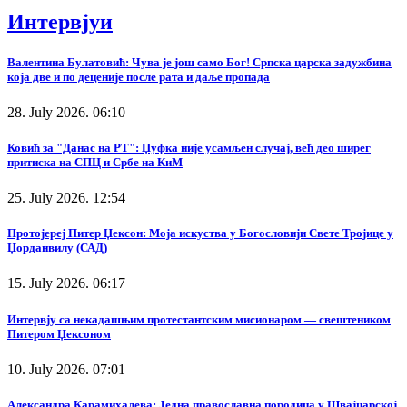
Интервјуи
Валентина Булатовић: Чува је још само Бог! Српска царска задужбина
која две и по деценије после рата и даље пропада
28. July 2026. 06:10
Ковић за "Данас на РТ": Џуфка није усамљен случај, већ део ширег
притиска на СПЦ и Србе на КиМ
25. July 2026. 12:54
Протојереј Питер Џексон: Моја искуства у Богословији Свете Тројице у
Џорданвилу (САД)
15. July 2026. 06:17
Интервју са некадашњим протестантским мисионаром — свештеником
Питером Џексоном
10. July 2026. 07:01
Александра Карамихалева: Једна православна породица у Швајцарској