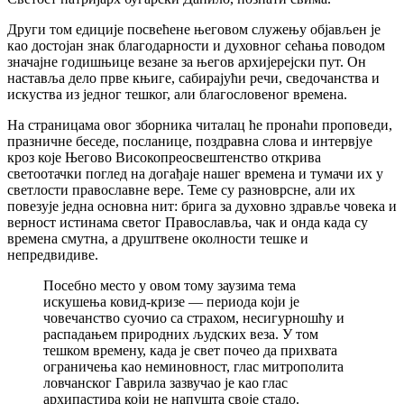
Други том едиције посвећене његовом служењу објављен је
као достојан знак благодарности и духовног сећања поводом
значајне годишњице везане за његов архијерејски пут. Он
наставља дело прве књиге, сабирајући речи, сведочанства и
искуства из једног тешког, али благословеног времена.
На страницама овог зборника читалац ће пронаћи проповеди,
празничне беседе, посланице, поздравна слова и интервјуе
кроз које Његово Високопреосвештенство открива
светоотачки поглед на догађаје нашег времена и тумачи их у
светлости православне вере. Теме су разноврсне, али их
повезује једна основна нит: брига за духовно здравље човека и
верност истинама светог Православља, чак и онда када су
времена смутна, а друштвене околности тешке и
непредвидиве.
Посебно место у овом тому заузима тема
искушења ковид-кризе — периода који је
човечанство суочио са страхом, несигурношћу и
распадањем природних људских веза. У том
тешком времену, када је свет почео да прихвата
ограничења као неминовност, глас митрополита
ловчанског Гаврила зазвучао је као глас
архипастира који не напушта своје стадо.