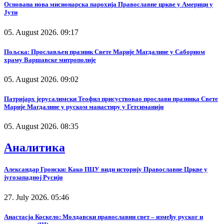
Основана нова мисионарска парохија Православне цркве у Америци у
Јути
05. August 2026. 09:17
Пољска: Прослављен празник Свете Марије Магдалине у Саборном
храму Варшавске митрополије
05. August 2026. 09:02
Патријарх јерусалимски Теофил присуствовао прослави празника Свете
Марије Магдалине у руском манастиру у Гетсиманији
05. August 2026. 08:35
Аналитика
Александар Гронски: Како ПЦУ види историју Православне Цркве у
југозападној Русији
27. July 2026. 05:46
Анастасја Коскело: Молдавски православни свет – између руског и