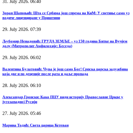
31. July 2026. 06:40
Зоран Шапоњић: Шта се Србима још спрема на КиМ: У светиње само уз
водиче лиценциране у Приштини
29. July 2026. 07:39
Љубомир Ненадовић: ГРУДА ЗЕМЉЕ – уз 150 година Битке на Вучјем
долу (Митрополит Амфилохије: Беседа)
29. July 2026. 06:02
Валентина Булатовић: Чува је још само Бог! Српска царска задужбина
која две и по деценије после рата и даље пропада
28. July 2026. 06:10
Александар Гронски: Како ПЦУ види историју Православне Цркве у
југозападној Русији
27. July 2026. 05:46
Марина Тодић: Света царица Кетеван