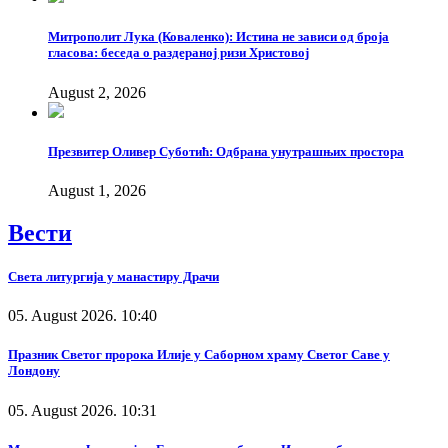
Митрополит Лука (Коваленко): Истина не зависи од броја
гласова: беседа о раздераној ризи Христовој
August 2, 2026
Презвитер Оливер Суботић: Одбрана унутрашњих простора
August 1, 2026
Вести
Света литургија у манастиру Драчи
05. August 2026. 10:40
Празник Светог пророка Илије у Саборном храму Светог Саве у
Лондону
05. August 2026. 10:31