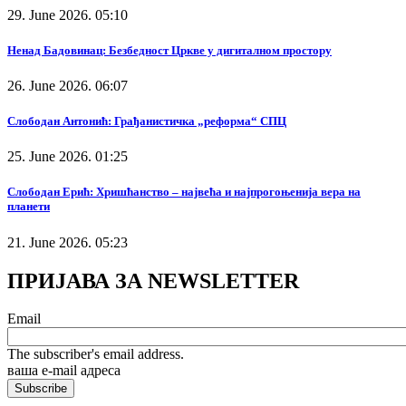
29. June 2026. 05:10
Ненад Бадовинац: Безбедност Цркве у дигиталном простору
26. June 2026. 06:07
Слободан Антонић: Грађанистичка „реформа“ СПЦ
25. June 2026. 01:25
Слободан Ерић: Хришћанство – највећа и најпрогоњенија вера на
планети
21. June 2026. 05:23
ПРИЈАВА ЗА NEWSLETTER
Email
The subscriber's email address.
ваша е-mail адреса