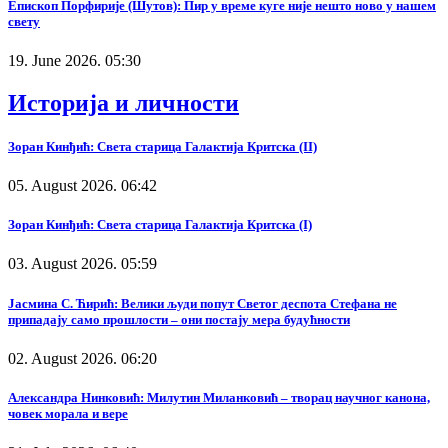
Епископ Порфирије (Шутов): Пир у време куге није нешто ново у нашем
свету
19. June 2026. 05:30
Историја и личности
Зоран Кинђић: Света старица Галактија Критска (II)
05. August 2026. 06:42
Зоран Кинђић: Света старица Галактија Критска (I)
03. August 2026. 05:59
Јасмина С. Ћирић: Велики људи попут Светог деспота Стефана не
припадају само прошлости – они постају мера будућности
02. August 2026. 06:20
Александра Нинковић: Милутин Миланковић – творац научног канона,
човек морала и вере