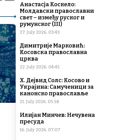
m
o
Анастасја Коскело:
Молдавски православни
ai
p
свет – између руског и
l
y
румунског (III)
Li
27. July 2026. 03:43
n
Димитрије Марковић:
Косовска православна
k
црква
22. July 2026. 04:45
Х. Дејвид Солс: Косово и
Украјина: Самученици за
канонско православље
21. July 2026. 05:58
Илијан Минчев: Нечувена
пресуда
16. July 2026. 07:07