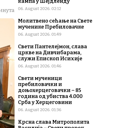
кампа у Шејдленду
06. August 2026. 02:12
минута
Молитвено сећање на Свете
мученике Пребиловачке
06. August 2026. 01:49
Свети Пантелејмон, слава
цркве на Дивчибарама,
служи Епископ Исихије
06. August 2026. 01:46
Свети мученици
пребиловачки и
доњохерцеговачки – 85
година од убиства 4.000
Срба у Херцеговини
06. August 2026. 01:36
Крсна слава Митрополита