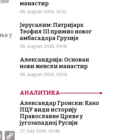
ирне
манастир
06. August 2026. 10:12
Јерусалим: Патријарх
Теофил III примио новог
ња у
амбасадора Грузије
06. August 2026. 09:41
Александрија: Основан
нови женски манастир
06. August 2026. 09:16
АНАЛИТИКА
Александар Гронски: Како
ПЦУ види историју
Православне Цркве у
југозападној Русији
27. July 2026. 05:46
W
E
C