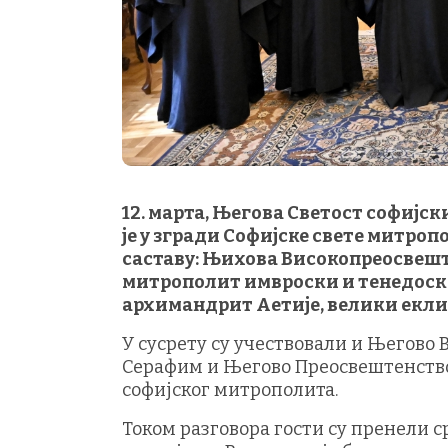
12. марта, Његова Светост софијс
је у згради Софијске свете митро
саставу: Њихова Високопреосвеш
митрополит имвроски и тенедоски
архимандрит Аетије, велики екли
У сусрету су учествовали и Његов
Серафим и Његово Преосвештенство
софијског митрополита.
Током разговора гости су пренели 