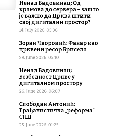
Ненад Бадовинац: Од
храмова до сервера – зашто
је важно да Црква штити
свој дигитални простор?
14. July 2026. 05:36
Зоран Чворовић: Фанар као
црквени ресор Брисела
29. June 2026. 05:10
Ненад Бадовинац:
Безбедност Цркве у
дигиталном простору
26. June 2026. 06:07
Слободан Антонић:
Грађанистичка „реформа“
СПЦ
25. June 2026. 01:25