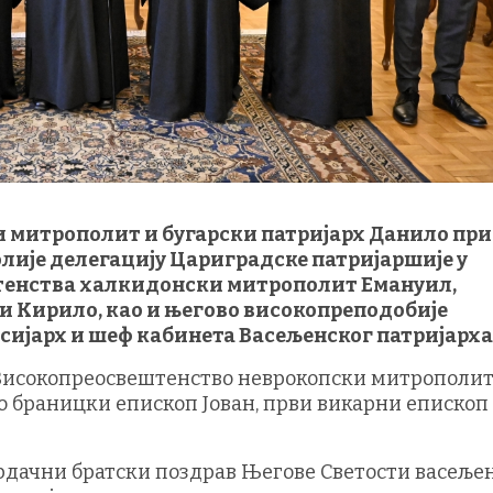
ки митрополит и бугарски патријарх Данило пр
полије делегацију Цариградске патријаршије у
тенства халкидонски митрополит Емануил,
 Кирило, као и његово високопреподобије
сијарх и шеф кабинета Васељенског патријарха
о Високопреосвештенство неврокопски митрополи
 браницки епископ Јован, први викарни епископ
срдачни братски поздрав Његове Светости васеље