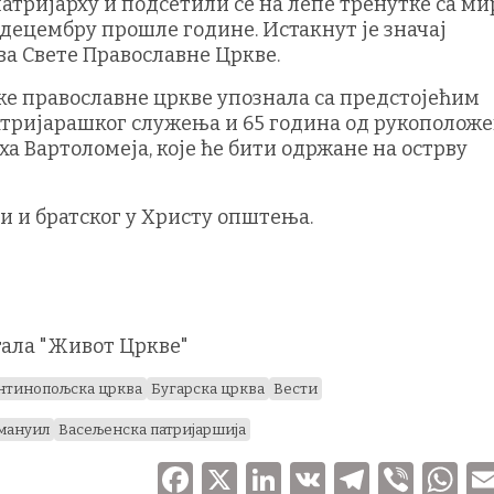
атријарху и подсетили се на лепе тренутке са м
 децембру прошле године. Истакнут је значај
а Свете Православне Цркве.
ске православне цркве упознала са предстојећим
атријарашког служења и 65 година од рукоположе
а Вартоломеја, које ће бити одржане на острву
ти и братског у Христу општења.
тала "Живот Цркве"
нтинопољска црква
Бугарска црква
Вести
мануил
Васељенска патријаршија
F
X
Li
V
T
V