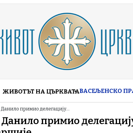
enu
ВАСЕЉЕНСКО П
ЖИВОТЪТ НА ЦЪРКВАТА
х Данило примио делегацију…
х Данило примио делегациј
аршије