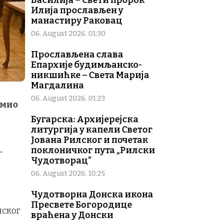
Василија – Свети пророк
Илија прослављен у
манастиру Раковац
06. August 2026. 01:30
Прослављена слава
Епархије будимљанско-
никшићке – Света Марија
Магдалина
06. August 2026. 01:23
имио
Бугарска: Архијерејска
литургија у капели Светог
Јована Рилског и почетак
.
поклоничког пута „Рилски
Чудотворац“
т
06. August 2026. 10:25
Чудотворна Донска икона
Пресвете Богородице
нског
враћена у Донски