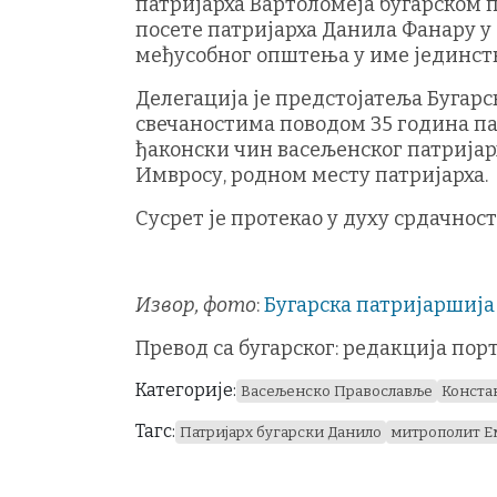
патријарха Вартоломеја бугарском п
посете патријарха Данила Фанару у
међусобног општења у име јединств
Делегација је предстојатеља Бугар
свечаностима поводом 35 година п
ђаконски чин васељенског патријарх
Имвросу, родном месту патријарха.
Сусрет је протекао у духу срдачнос
Извор, фото
:
Бугарска патријаршија
Превод са бугарског: редакција пор
Категорије:
Васељенско Православље
Конста
Тагс:
Патријарх бугарски Данило
митрополит Е