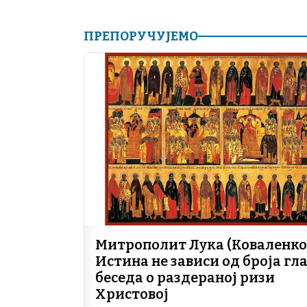
ПРЕПОРУЧУЈЕМО
Митрополит Лука (Коваленко)
Истина не зависи од броја гла
беседа о раздераној ризи
Христовој