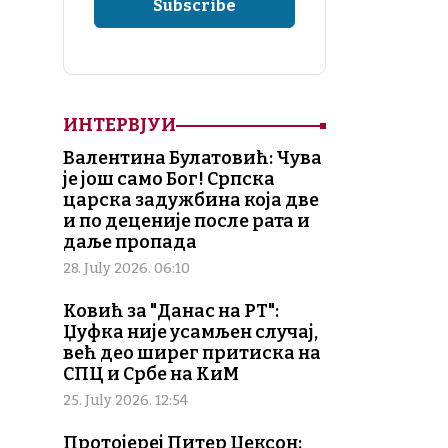
ИНТЕРВЈУИ
Валентина Булатовић: Чува
је још само Бог! Српска
царска задужбина која две
и по деценије после рата и
даље пропада
28. July 2026. 06:10
Ковић за "Данас на РТ":
Џуфка није усамљен случај,
већ део ширег притиска на
СПЦ и Србе на КиМ
25. July 2026. 12:54
Протојереј Питер Џексон: