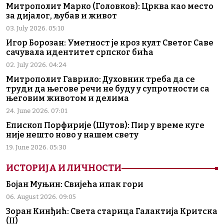
Митрополит Марко (Головков): Црква као место
за дијалог, љубав и живот
03. July 2026. 05:10
Игор Борозан: Уметност је кроз култ Светог Саве
сачувала идентитет српског бића
02. July 2026. 04:24
Митрополит Гаврило: Духовник треба да се
труди да његове речи не буду у супротности са
његовим животом и делима
24. June 2026. 07:01
Епископ Порфирије (Шутов): Пир у време куге
није нешто ново у нашем свету
19. June 2026. 05:30
ИСТОРИЈА И ЛИЧНОСТИ
Бојан Муњин: Свијећа ипак гори
06. August 2026. 09:05
Зоран Кинђић: Света старица Галактија Критска
(II)