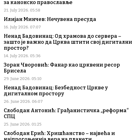
за канонско православље
21. July 2026. 05:58
Илијан Минчев: Нечувена пресуда
16. July 2026. 07:07
Ненад Бадовинац: Од храмова до сервера –
зашто је важно да Црква штити свој дигитални
простор?
14. July 2026. 05:36
Зоран Чворовић: Фанар као црквени ресор
Брисела
29. June 2026. 05:10
Ненад Бадовинац: Безбедност Цркве у
дигиталном простору
26. June 2026. 06:07
Слободан Антонић: Грађанистичка „реформа“
СПЦ
25. June 2026. 01:25
Слободан Ерић: Хришћанство – највећа и
најпрогоњенија вера на планети