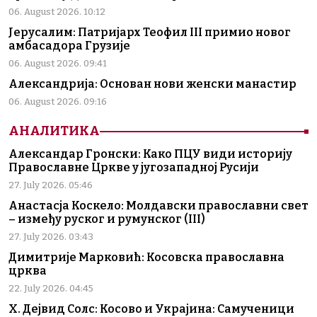
06. August 2026. 10:12
Јерусалим: Патријарх Теофил III примио новог
амбасадора Грузије
06. August 2026. 09:41
Александрија: Основан нови женски манастир
06. August 2026. 09:16
АНАЛИТИКА
Александар Гронски: Како ПЦУ види историју
Православне Цркве у југозападној Русији
27. July 2026. 05:46
Анастасја Коскело: Молдавски православни свет
– између руског и румунског (III)
27. July 2026. 03:43
Димитрије Марковић: Косовска православна
црква
22. July 2026. 04:45
Х. Дејвид Солс: Косово и Украјина: Самученици