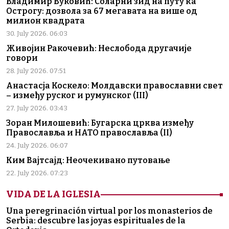
Владимир Вуковић: Соларни зид на путу ка
Острогу: дозвола за 67 мегавата на више од
милион квадрата
30. July 2026. 06:03
Живојин Ракочевић: Неслобода другачије
говори
28. July 2026. 07:51
Анастасја Коскело: Молдавски православни свет
– између руског и румунског (III)
27. July 2026. 03:43
Зоран Милошевић: Бугарска црква између
Православља и НАТО православља (II)
24. July 2026. 06:07
Ким Вајтсајд: Неочекивано путовање
22. July 2026. 07:23
VIDA DE LA IGLESIA
Una peregrinación virtual por los monasterios de
Serbia: descubre las joyas espirituales de la