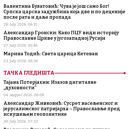
Валентина Булатовић: Чува је још само Бог!
Српска царска задужбина која две и по деценије
после рата и даље пропада
28. July 2026. 06:10
Александар Гронски: Како ПЦУ види историју
Православне Цркве у југозападној Русији
27. July 2026. 05:46
Марина Тодић: Света царица Кетеван
23. July 2026. 06:36
ТАЧКА ГЛЕДИШТА
Тајана Потерјахин: Изазов дигиталне
„духовности”
04. August 2026. 06:08
Александар Живковић: Сусрет васељенског и
јерусалимског патријарха – Православље пред
искушењем геополитике
30. July 2026. 07:32