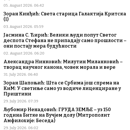
05. August 2026. 06:42
Зоран Кинђић: Света старица Галактија Критска
(I)
03. August 2026. 05:59
Јасмина С. Ћирић: Велики људи попут Светог
деспота Стефана не припадају само прошлости –
они постају мера будућности
02. August 2026. 06:20
Александра Нинковић: Милутин Миланковић –
творац научног канона, човек морала и вере
31. July 2026. 06:40
Зоран Шапоњић: Шта се Србима још спрема на
КиМ: У светиње само уз водиче лиценциране у
Приштини
29. July 2026. 07:39
Љубомир Ненадовић: ГРУДА ЗЕМЉЕ – уз 150
година Битке на Вучјем долу (Митрополит
Амфилохије: Беседа)
29. July 2026. 06:02