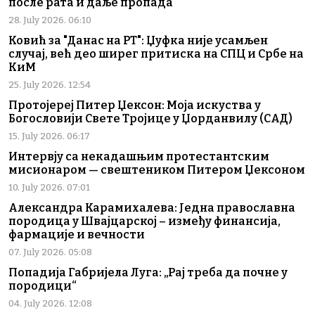
после рата и даље пропада
28. July 2026. 06:10
Ковић за "Данас на РТ": Џуфка није усамљен
случај, већ део ширег притиска на СПЦ и Србе на
КиМ
25. July 2026. 12:54
Протојереј Питер Џексон: Моја искуства у
Богословији Свете Тројице у Џорданвилу (САД)
15. July 2026. 06:17
Интервју са некадашњим протестантским
мисионаром — свештеником Питером Џексоном
10. July 2026. 07:01
Александра Карамихалева: Једна православна
породица у Швајцарској – између финансија,
фармације и вечности
07. July 2026. 05:08
Попадија Габријела Луга: „Рај треба да почне у
породици“
04. July 2026. 12:08