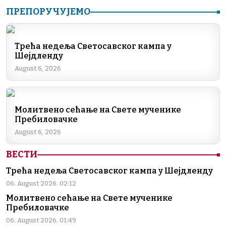
a
n
K
el
ib
h
m
o
ПРЕПОРУЧУЈЕМО
c
k
e
er
at
ai
p
e
e
gr
s
l
y
b
dI
a
A
Li
Трећа недеља Светосавског кампа у
Шејдленду
o
n
m
p
n
August 6, 2026
o
p
k
k
Молитвено сећање на Свете мученике
Пребиловачке
August 6, 2026
ВЕСТИ
Трећа недеља Светосавског кампа у Шејдленду
06. August 2026. 02:12
Молитвено сећање на Свете мученике
Пребиловачке
06. August 2026. 01:49