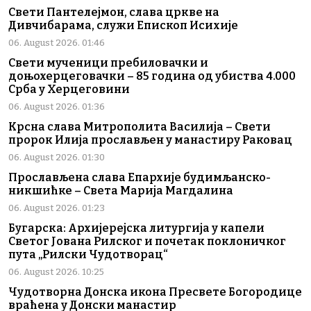
Свети Пантелејмон, слава цркве на
Дивчибарама, служи Епископ Исихије
06. August 2026. 01:46
Свети мученици пребиловачки и
доњохерцеговачки – 85 година од убиства 4.000
Срба у Херцеговини
06. August 2026. 01:36
Крсна слава Митрополита Василија – Свети
пророк Илија прослављен у манастиру Раковац
06. August 2026. 01:30
Прослављена слава Епархије будимљанско-
никшићке – Света Марија Магдалина
06. August 2026. 01:23
Бугарска: Архијерејска литургија у капели
Светог Јована Рилског и почетак поклоничког
пута „Рилски Чудотворац“
06. August 2026. 10:25
Чудотворна Донска икона Пресвете Богородице
враћена у Донски манастир