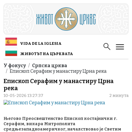
Skip to main content
VIDA DE LA IGLESIA
ЖИВОТЪТ НА ЦЪРКВАТА
Breadcrumb
У фокусу
Српска црква
Епископ Серафим у манастиру Црна река
Епископ Серафим у манастиру Црна
река
10-05-2026 13:27:37
2 минута
Његово Преосвештенство Епископ костајнички г.
Серафим, викара Митрополита
средњезападноамеричког, началствовао је Светим