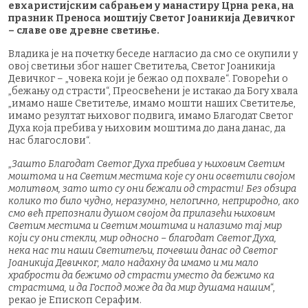
евхаристијским сабрањем у манастиру Црна река, на
празник Преноса моштију Светог Јоаникија Девичког
– славе ове древне светиње.
Владика је на почетку беседе нагласио да смо се окупили у
овој светињи због нашег Светитеља, Светог Јоаникија
Девичког – „човека који је бежао од похвале“. Говорећи о
„бежању од страсти“, Преосвећени је истакао да Богу хвала
„имамо наше Светитеље, имамо мошти наших Светитеље,
имамо резултат њиховог подвига, имамо Благодат Светог
Духа која пребива у њиховим моштима до дана данас, да
нас благослови“.
„
Зашто Благодат Светог Духа пребива у њиховим Светим
моштома и на Светим местима које су они осветили својом
молитвом, зато што су они бежали од страсти! Без обзира
колико то било чудно, неразумно, нелогично, неприродно, ако
смо већ препознали душом својом да прилазећи њиховим
Светим местима и Светим моштима и налазимо тај мир
који су они стекли, мир односно – благодат Светог Духа,
нека нас ти наши Светитељи, почевши данас од Светог
Јоаникија Девичког, мало надахну да имамо и ми мало
храбрости да бежимо од страсти уместо да бежимо ка
страстима, и да Господ може да да мир душама нашим
“,
рекао је Епископ Серафим.