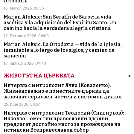
Ortodoxia
16. March 2026. 08:56
Marjan Aleksic: San Serafín de Sarov: la vida
ascética y la adquisición del Espíritu Santo. Un
camino hacia la verdadera alegría cristiana
12. February 2026. 06:00
Marjan Aleksic: La Ortodoxia — vida de la Iglesia,
inmutable a lo largo de los siglos, y camino de
sanación
17. January 2026. 07:40
ЖИВОТЪТ НА ЦЪРКВАТА
Интервю с митрополит Лука (Коваленко):
Жизненоважно е поместните църкви да
започнат сериозен, честен и системен диалог
25. June 2026. 09:24
Интервю с митрополит Теодосий (Снигирьов):
Няколко Поместни православни църкви
предлагат достойно място за провеждане на
истински Всеправославен събор