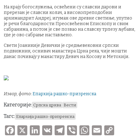
На крају богослужења, освећени су славски дарови и
пререзан је славски колач, а високопреподобни
архимандрит Андреј, игуман ове древне светиње, упутио
је речи благодарности Преосвећеном Епископу и свим
сабранима, а потом је све позвао на славску трпезу љубави,
где је ово сабрање настављено.
Свети Јоаникије Девички је средњевековни српски
подвижник, оснивач манастира Црна река, чије мошти
данас почивају у манастиру Девич на Косову и Метохији.
Извор, фото
:
Епархија рашко-призренска
Категорије:
Српска црква
Вести
Тагс:
Епархија рашко-призренска
F
X
Li
V
T
V
W
E
C