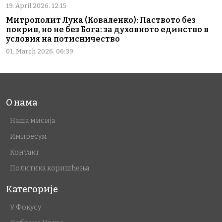
19. April 2026. 12:15
Митрополит Лука (Коваленко): Паството без
покрив, но не без Бога: за духовното единство в
условия на потисничество
01. March 2026. 06:39
О нама
Наша мисија
Импресум
Контакт
Политика коришћења
Категорије
У Фокусу