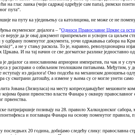
ући на глас лаика (чији садржај одређује сам папа), римски пон
ног пута“.
је на путу ка уједињењу са католицима, не може се не поменути
еђења екуменског дијалога – "
Односи Православне Цркве са оста
 се верује да је овај документ припремљен и усвојен са циљем с
ан у одбрану поменутог документа, уочи одржавања сабора на Крит
esia)“
, а не у стању раскола. То је, наравно, револуционарна из
ркава. И на тај начин се све догматске разлике једноставно од
а је дијалог са инославнима априорни императив, па чак и у случ
зуса у расправи о озбиљним теолошким питањима. Међутим, у док
е иступају из дијалога! Ово подсећа на механизам доношења одлу
а су сматрани датошћу, а измене у њима су се могле унети само
лита Јована (Зизиуласа) на месту копреседавајућег мешовите ко
у којима брани првенство власти Фанара у оквиру православног 
ог првенства.
ке патријаршије позивају на 28. правило Халкидонског сабора, 
понтифекса и поглавара Фанара на основу поменутог правила, пр
 последњих 20 година, добијамо следећу слику: православна стр