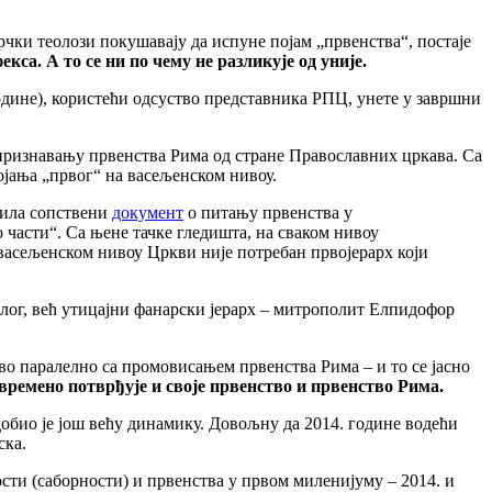
рчки теолози покушавају да испуне појам „првенства“, постаје
а. А то се ни по чему не разликује од уније.
године), користећи одсуство представника РПЦ, унете у завршни
признавању првенства Рима од стране Православних цркава. Са
ојања „првог“ на васељенском нивоу.
авила сопствени
документ
о питању првенства у
 части“. Са њене тачке гледишта, на сваком нивоу
васељенском нивоу Цркви није потребан првојерарх који
лог, већ утицајни фанарски јерарх – митрополит Елпидофор
тво паралелно са промовисањем првенства Рима – и то се јасно
времено потврђује и своје првенство и првенство Рима.
добио је још већу динамику. Довољну да 2014. године водећи
ска.
ости (саборности) и првенства у првом миленијуму – 2014. и