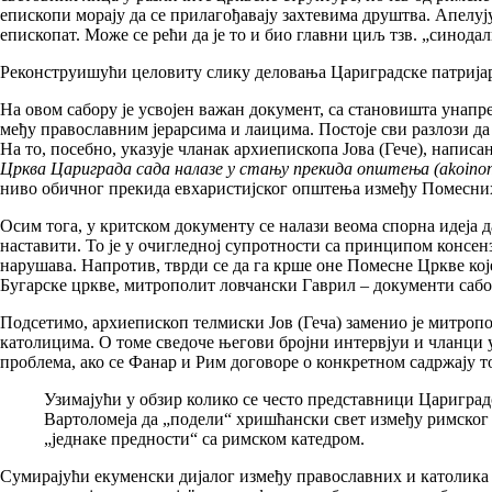
епископи морају да се прилагођавају захтевима друштва. Апелуј
епископат. Може се рећи да је то и био главни циљ тзв. „синодал
Реконструишући целовиту слику деловања Цариградске патријарши
На овом сабору је усвојен важан документ, са становишта унапр
међу православним јерарсима и лаицима. Постоје сви разлози да
На то, посебно, указује чланак архиепископа Јова (Гече), напис
Црква Цариграда сада налазе у стању прекида општења (akoinon
ниво обичног прекида евхаристијског општења између Помесних Ц
Осим тога, у критском документу се налази веома спорна идеја д
наставити. То је у очигледној супротности са принципом консен
нарушава. Напротив, тврди се да га крше оне Помесне Цркве кој
Бугарске цркве, митрополит ловчански Гаврил – документи сабор
Подсетимо, архиепископ телмиски Јов (Геча) заменио је митропо
католицима. О томе сведоче његови бројни интервјуи и чланци 
проблема, ако се Фанар и Рим договоре о конкретном садржају т
Узимајући у обзир колико се често представници Цариградс
Вартоломеја да „подели“ хришћански свет између римског 
„једнаке предности“ са римском катедром.
Сумирајући екуменски дијалог између православних и католика у