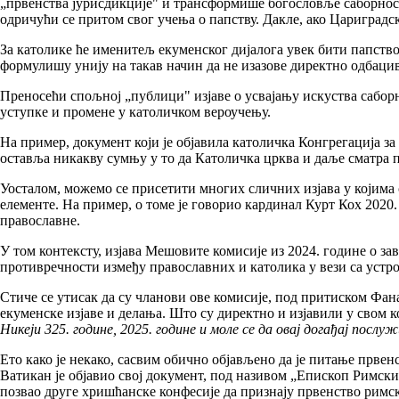
„првенства јурисдикције" и трансформише богословље саборност
одричући се притом свог учења о папству. Дакле, ако Цариградс
За католике ће именитељ екуменског дијалога увек бити папство
формулишу унију на такав начин да не изазове директно одбаци
Преносећи спољној „публици" изјаве о усвајању искуства сабор
уступке и промене у католичком вероучењу.
На пример, документ који је објавила католичка Конгрегација з
оставља никакву сумњу у то да Католичка црква и даље сматра 
Уосталом, можемо се присетити многих сличних изјава у којима
елементе. На пример, о томе је говорио кардинал Курт Кох 2020.
православне.
У том контексту, изјава Мешовите комисије из 2024. године о з
противречности између православних и католика у вези са устро
Стиче се утисак да су чланови ове комисије, под притиском Фана
екуменске изјаве и делања. Што су директно и изјавили у свом 
Никеји 325. године, 2025. године и моле се да овај догађај пос
Ето како је некако, сасвим обично објављено да је питање прве
Ватикан је објавио свој документ, под називом „Епископ Римски:
позвао друге хришћанске конфесије да признају првенство римск