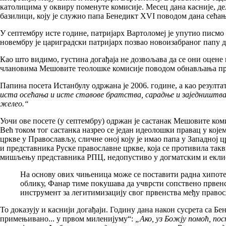
католицима у оквиру поменуте комисије. Месец дана касније, де
базилици, коју је служио папа Бенедикт XVI поводом дана сећањ
У септембру исте године, патријарх Вартоломеј је упутио писмо
новембру је цариградски патријарх позвао новоизабраног папу д
Као што видимо, густина догађаја не дозвољава да се они оцене
члановима Мешовите теолошке комисије поводом обнављања прав
Папина посета Истанбулу одржана је 2006. године, а као резултат
иста осећања и исте ставове братства, сарадње и заједништва у
желео.“
Уочи ове посете (у септембру) одржан је састанак Мешовите ком
Већ током тог састанка назрео се један идеолошки правац у које
цркве у Православљу, сличне оној коју је имао папа у Западној 
и представника Руске православне цркве, која се противила так
мишљењу представника РПЦ, недопустиво у догматским и екл
На основу ових чињеница може се поставити радна хипоте
облику, Фанар тиме покушава да учврсти сопствено првенс
инструмент за легитимизацију свог првенства међу правос
То доказују и каснији догађаји. Годину дана након сусрета са Б
примењивано... у првом миленијуму“:
„Ако, уз Божју помоћ, по