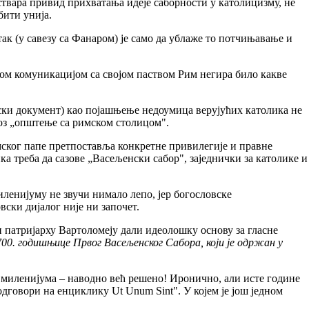
ствара привид прихватања идеје саборности у католицизму, не
бити унија.
к (у савезу са Фанаром) је само да ублаже то потчињавање и
њом комуникацијом са својом паством Рим негира било какве
енски документ) као појашњење недоумица верујућих католика не
роз „општење са римском столицом".
ског папе претпоставља конкретне привилегије и правне
ка треба да сазове „Васељенски сабор", заједнички за католике и
иленијуму не звучи нимало лепо, јер богословске
ски дијалог није ни започет.
и патријарху Вартоломеју дали идеолошку основу за гласне
1700. годишњице Првог Васељенског Сабора, који је одржан у
г миленијума – наводно већ решено! Иронично, али исте године
дговори на енциклику Ut Unum Sint". У којем је још једном