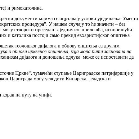
те) и римокатолика.
кретни документи којима се оцртавају услови уједињења. Уместо
ократских процедура". У нашем случају то ће значити – без
а могу створити преседан заједничког причешћа, игноришући
них и католика постоји само прекид евхаристијског општења
авршетак теолошког дијалога и обнову општења са другим
лука о обнови црквеног општења, која мора бити заснована на
механизам дијалога и доношења одлука, може се испоставити да
источне Цркве“, тумачећи ступање Цариградске патријаршије у
акон Цариграда могу уследити Кипарска, Јеладска и
 корак на путу ка унији.