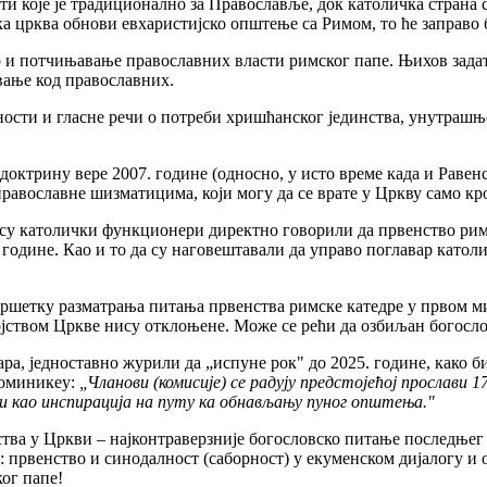
и које је традиционално за Православље, док католичка страна 
ка црква обнови евхаристијско општење са Римом, то ће заправо 
 и потчињавање православних власти римског папе. Њихов задата
вање код православних.
ности и гласне речи о потреби хришћанског јединства, унутраш
а доктрину вере 2007. године (односно, у исто време када и Рав
православне шизматицима, који могу да се врате у Цркву само к
 су католички функционери директно говорили да првенство рим
 године. Као и то да су наговештавали да управо поглавар католи
авршетку разматрања питања првенства римске катедре у првом м
јством Цркве нису отклоњене. Може се рећи да озбиљан богослов
ра, једноставно журили да „испуне рок" до 2025. године, како б
коминикеу:
„Чланови (комисије) се радују предстојећој прослави 
лужи као инспирација на путу ка обнављању пуног општења."
нства у Цркви – најконтраверзније богословско питање последње
 првенство и синодалност (саборност) у екуменском дијалогу и о
ог папе!