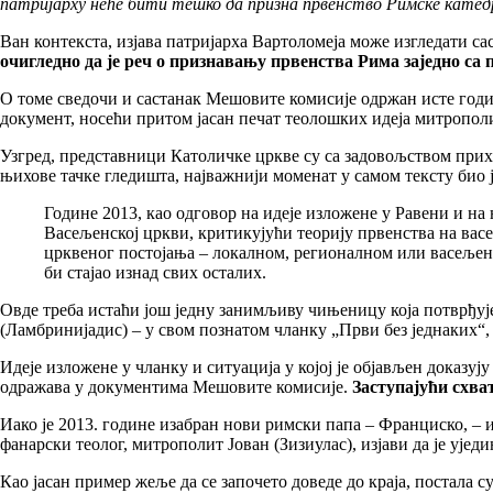
патријарху неће бити тешко да призна првенство Римске катедре 
Ван контекста, изјава патријарха Вартоломеја може изгледати са
очигледно да је реч о признавању првенства Рима заједно са 
О томе сведочи и састанак Мешовите комисије одржан исте годин
документ, носећи притом јасан печат теолошких идеја митрополи
Узгред, представници Католичке цркве су са задовољством прих
њихове тачке гледишта, најважнији моменат у самом тексту био ј
Године 2013, као одговор на идеје изложене у Равени и на
Васељенској цркви, критикујући теорију првенства на васе
црквеног постојања – локалном, регионалном или васељенс
би стајао изнад свих осталих.
Овде треба истаћи још једну занимљиву чињеницу која потврђуј
(Ламбринијадис) – у свом познатом чланку „Први без једнаких“
Идеје изложене у чланку и ситуација у којој је објављен доказ
одражава у документима Мешовите комисије.
Заступајући схва
Иако је 2013. године изабран нови римски папа – Франциско, – 
фанарски теолог, митрополит Јован (Зизиулас), изјави да је ује
Као јасан пример жеље да се започето доведе до краја, постала