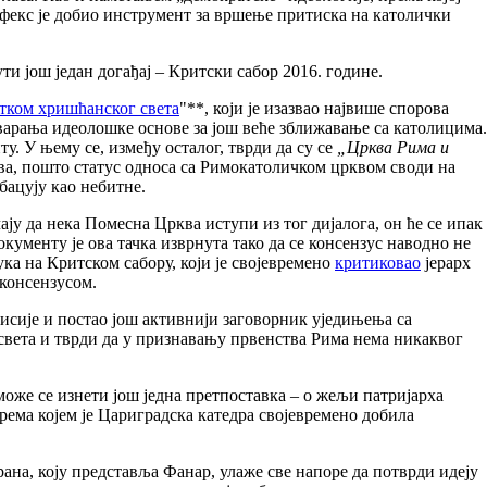
тифекс је добио инструмент за вршење притиска на католички
 још један догађај – Критски сабор 2016. године.
тком хришћанског света
"**, који је изазвао највише спорова
тварања идеолошке основе за још веће зближавање са католицима.
у. У њему се, између осталог, тврди да су се
„Црква Рима и
јава, пошто статус односа са Римокатоличком црквом своди на
бацују као небитне.
ају да нека Помесна Црква иступи из тог дијалога, он ће се ипак
ументу је ова тачка изврнута тако да се консензус наводно не
ка на Критском сабору, који је својевремено
критиковао
јерарх
 консензусом.
мисије и постао још активнији заговорник уједињења са
света и тврди да у признавању првенства Рима нема никаквог
може се изнети још једна претпоставка – о жељи патријарха
ема којем је Цариградска катедра својевремено добила
ана, коју представља Фанар, улаже све напоре да потврди идеју