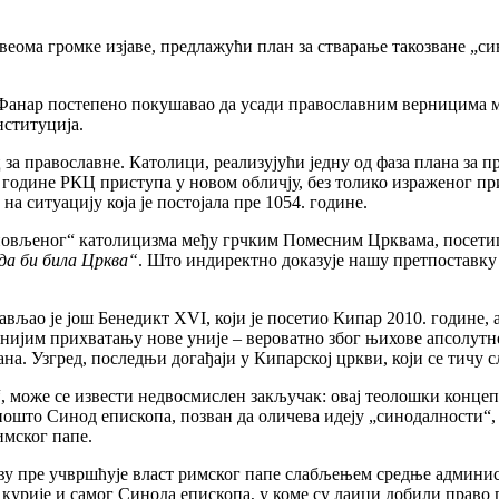
 веома громке изјаве, предлажући план за стварање такозване „с
 је Фанар постепено покушавао да усади православним верницима
нституција.
 за православне. Католици, реализујући једну од фаза плана за п
 године РКЦ приступа у новом обличју, без толико израженог п
а ситуацију која је постојала пре 1054. године.
бновљеног“ католицизма међу грчким Помесним Црквама, посетиш
 да би била Црква“
. Што индиректно доказује нашу претпоставку
ављао је још Бенедикт XVI, који је посетио Кипар 2010. године, а
онијим прихватању нове уније – вероватно због њихове апсолутне
. Узгред, последњи догађаји у Кипарској цркви, који се тичу сл
, може се извести недвосмислен закључак: овај теолошки концеп
 пошто Синод епископа, позван да оличева идеју „синодалности“,
имског папе.
ву пре учвршћује власт римског папе слабљењем средње админис
курије и самог Синода епископа, у коме су лаици добили право г