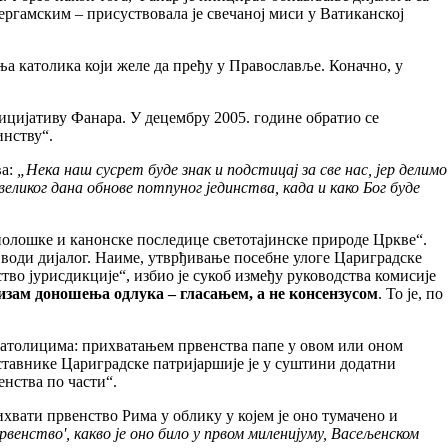
ергамским – присуствовала је свечаној миси у Ватиканској
ња католика који желе да пређу у Православље. Коначно, у
ницијативу Фанара. У децембру 2005. године обратио се
инству“.
ва:
„Нека наш сусрет буде знак и подстицај за све нас, јер делимо
ликог дана обнове потпуног јединства, када и како Бог буде
сиолошке и канонске последице светотајинске природе Цркве“.
а води дијалог. Наиме, утврђивање посебне улоге Цариградске
тво јурисдикције“, избио је сукоб између руководства комисије
изам доношења одлука – гласањем, а не консензусом
. То је, по
католицима: прихватањем првенства папе у овом или оном
ставнике Цариградске патријаршије је у суштини додатни
нства по части“.
ихвати првенство Рима у облику у којем је оно тумачено и
венство', какво је оно било у првом миленијуму, Васељенском