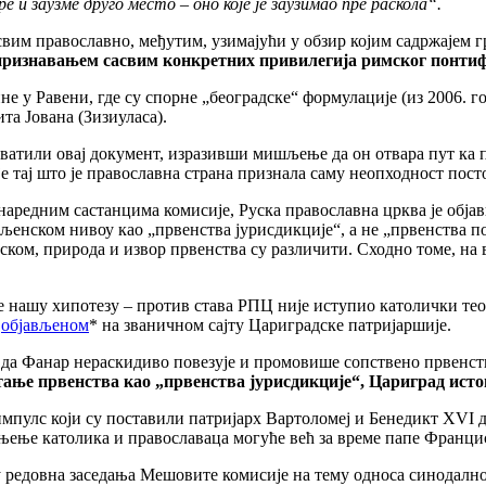
и заузме друго место – оно које је заузимао пре раскола“.
свим православно, међутим, узимајући у обзир којим садржајем г
признавањем сасвим конкретних привилегија римског понтифекс
е у Равени, где су спорне „београдске“ формулације (из 2006. 
та Јована (Зизиуласа).
ватили овај документ, изразивши мишљење да он отвара пут ка 
е тај што је православна страна признала саму неопходност пост
 наредним састанцима комисије, Руска православна црква је обј
љенском нивоу као „првенства јурисдикције“, а не „првенства по
ком, природа и извор првенства су различити. Сходно томе, на 
е нашу хипотезу – против става РПЦ није иступио католички тео
,
објављеном
* на званичном сајту Цариградске патријаршије.
ују да Фанар нераскидиво повезује и промовише сопствено првенс
тање првенства као „првенства јурисдикције“, Цариград исто
импулс који су поставили патријарх Вартоломеј и Бенедикт XVI 
дињење католика и православаца могуће већ за време папе Франци
 су редовна заседања Мешовите комисије на тему односа синодалн