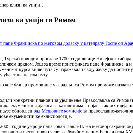
анар клизи ка унији…
лизи ка унији са Римом
 Турска) поводом прославе 1700. годишњице Никејског сабора. П
ичком црквом. Још за време понтификата папе Франциска, а и п
куменског курса више пута су изражавали своју жељу да постигн
ујућа етапа на том путу.
тво које Фанар промовише у сарадњи са Римом пре може назвати
а родили конкретни планови за уједињење Православља са Римока
ника екуменског дијалога са католицима – појава таквих идеја ни
е паузе обновљен
рад Мешовите комисије
за православно-католич
 нове екуменистичке еклисиологије.
у 2005. године умро је папа Јован Павле II. На његовој сахрани
а догодио и његов први сусрет са будућим папом Бенедиктом XVI