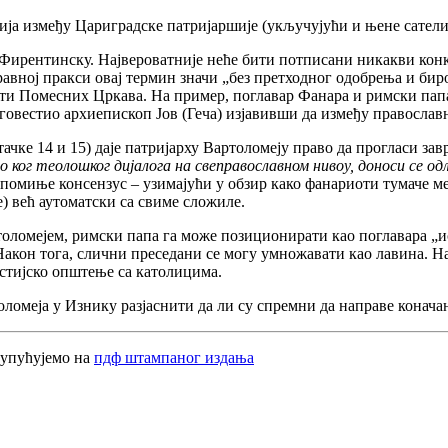
нија између Цариградске патријаршије (укључујући и њене сатели
 Фирентинску. Највероватније неће бити потписани никакви кон
равној пракси овај термин значи „без претходног одобрења и бир
сти Помесних Цркава. На пример, поглавар Фанара и римски пап
говестио архиепископ Јов (Геча) изјавивши да између православ
тачке 14 и 15) даје патријарху Вартоломеју право да прогласи з
 ког теолошког дијалога на свеправославном нивоу, доноси се од
е помиње консензус – узимајући у обзир како фанариоти тумаче 
) већ аутоматски са свиме сложиле.
толомејем, римски папа га може позиционирати као поглавара „
Након тога, слични преседани се могу умножавати као лавина. Н
истијско општење са католицима.
оломеја у Изнику разјаснити да ли су спремни да направе коначан
 упућујемо на
пдф штампаног издања