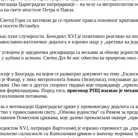
легација Цариградске патријаршије – на челу са митрополитом п
а на свете апостоле Петра и Павла.
 Светој Гори са захтевом да се прекине пракса поновног крштава
а посети Истанбул.
 као пуке случајности. Бенедикт XVI је позитивно реаговао на и
ославно-католичког дијалога и изразио наду у „кретање ка јед
 усвојена је заједничка декларација са жељама за обнову јединст
 љубави и истини. Свети Дух ће нас одвести ка припреми оног ве
исије у Београду, на којем се разматрао документ на тему „Екли
м је Фанар, у лику митрополита Јована (Зизиуласа), покушавао д
цркви. Око ове и других спорних тврдњи које оправдавају „првенс
вим формулацијама. Поред тога,
приговор РПЦ изазвао је механ
исиолошким питањима.
за о мотивацији Цариградске цркве у промовисању дијалога са 
тво у православном свету. „Обнова јединства“ са Римом за пред
лавним Помесним црквама, које далеко превазилази оквире „прве
енедиктом XVI, патријарх Вартоломеј је изразио спремност да „пр
стигнемо сагласност са Католичком црквом о значењу термина 'пр