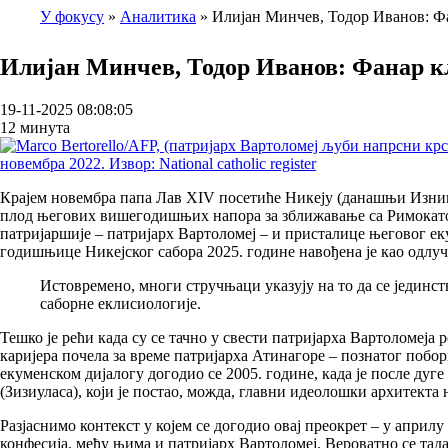
У фокусу
Аналитика
Илијан Минчев, Тодор Иванов: Ф
Breadcrumb
Илијан Минчев, Тодор Иванов: Фанар к
19-11-2025 08:08:05
12 минута
Крајем новембра папа Лав XIV посетиће Никеју (данашњи Изник,
плод његових вишегодишњих напора за зближавање са Римокатол
патријаршије – патријарх Вартоломеј – и присталице његовог е
годишњице Никејског сабора 2025. године навођена је као одлуч
Истовремено, многи стручњаци указују на то да се јединс
саборне еклисиологије.
Тешко је рећи када су се тачно у свести патријарха Вартоломеј
каријера почела за време патријарха Атинагоре – познатог побор
екуменском дијалогу догодио се 2005. године, када је после дуг
(Зизиуласа), који је постао, можда, главни идеолошки архитекта
Разјаснимо контекст у којем се догодио овај преокрет – у април
конфесија, међу њима и патријарх Вартоломеј. Вероватно се тад