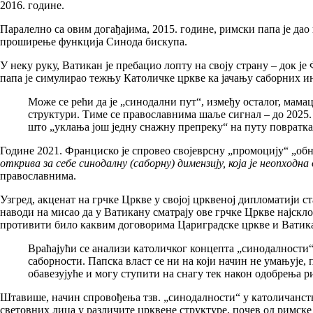
2016. године.
Паралелно са овим догађајима, 2015. године, римски папа је дао
проширење функција Синода бискупа.
У неку руку, Ватикан је пребацио лопту на своју страну – док
папа је симулирао тежњу Католичке цркве ка јачању саборних и
Може се рећи да је „синодални пут“, између осталог, мамац
структури. Тиме се православнима шаље сигнал – до 2025.
што „уклања још једну снажну препреку“ на путу повратка н
Године 2021. Франциско је спровео својеврсну „промоцију“ „о
открива за себе синодалну (саборну) димензију, која је неопходна
православнима.
Узгред, акценат на грчке Цркве у својој црквеној дипломатији ст
наводи на мисао да у Ватикану сматрају ове грчке Цркве најскл
противити било каквим договорима Цариградске цркве и Ватикана
Враћајући се анализи католичког концепта „синодалности“
саборности. Папска власт се ни на који начин не умањује,
обавезујуће и могу ступити на снагу тек након одобрења р
Штавише, начин спровођења тзв. „синодалности“ у католичанст
световних лица у различите црквене структуре, почев од римске 