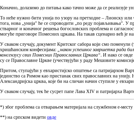
Коначно, долазимо до питања како тачно може да се реализује у
То неће нужно бити унија по узору на претходне – Лионску или
тога, нова „унија" ће се спроводити „по реду појављивања". У п
стварног и коначног решења богословских проблема и сагласно
могуће приговоре Помесних цркава. На такав сценарио већ је на
У сваком случају, документ Критског сабора који смо поменули (
хришћанским конфесијама:
„након успешног завршетка рада било
консензусу свих Помесних Православних Цркава“
. И иако се овд
су се Православне Цркве (учествујући у раду Мешовите комисије
Притом, ступајући у евхаристијско општење са патријархом Вар
јединство са Римом као пристанак свих православних на унију. 
Александријска црква, које би на сличан начин ступиле у евхар
У сваком случају, тек ће сусрет папе Лава XIV и патријарха Варт
*) због проблема са отварањем материјала на службеном е-месту
**) на српском видети
овде