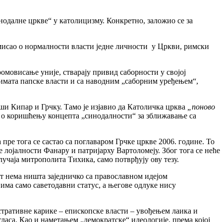
инодалне цркве“ у католицизму. Конкретно, заложио се за
 мисао о нормалности власти једне личности у Цркви, римски
ромовисање уније, стварају привид саборности у својој
римата папске власти и са наводним „саборним уређењем“,
и Кипар и Грчку. Тамо је изјавио да Католичка црква
„поново
 о коришћењу концепта „синодалности“ за зближавање са
 пре тога се састао са поглаваром Грчке цркве 2006. године. То
 лојалности Фанару и патријарху Вартоломеју. Због тога се неће
учаја митрополита Тихика, само потврђују ову тезу.
т нема ништа заједничко са православном идејом
 има само саветодавни статус, а његове одлуке нису
тративне карике – епископске власти – увођењем лаика и
ласа. Као и наметањем „демократске“ идеологије, према којој