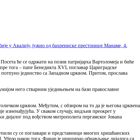
осета ће се одржати на позив патријарха Вартоломеја и биће
ре тога – папе Бенедикта XVI, поглавар Цариградске
у потпуно јединство са Западном црквом. Притом, прослава
 унијом него стварним уједињењем на бази православне
толичком црквом. Међутим, с обзиром на то да је његова црквена
је изненађујућа. У сваком случају, видљив преокрет у
ки дијалог под вођством митрополита пергамског Јована
 окупили су се поглавари и представници многих хришћанских
. Убрзо након тога, Фанар је иницирао обнављање дијалога са