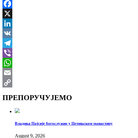
Facebook
X
LinkedIn
VK
Telegram
Viber
WhatsApp
Email
Copy
ПРЕПОРУЧУЈЕМО
Link
Владика Пајсије богослужио у Цетињском манастиру
August 9, 2026