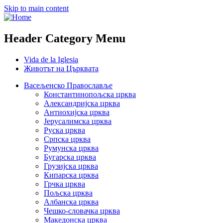
Skip to main content
Header Category Menu
Vida de la Iglesia
Животът на Църквата
Васељенско Православље
Константинопољска црква
Александријска црква
Антиохијска црква
Јерусалимска црква
Руска црква
Српска црква
Румунска црква
Бугарска црква
Грузијска црква
Кипарска црква
Грчка црква
Пољска црква
Албанска црква
Чешко-словачка црква
Македонска црква