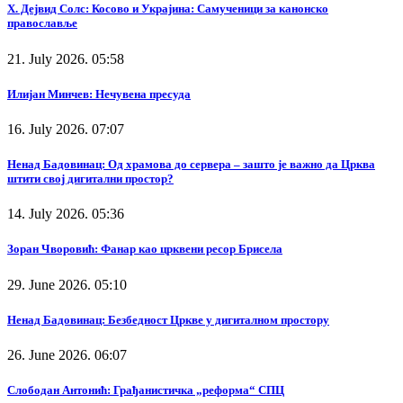
Х. Дејвид Солс: Косово и Украјина: Самученици за канонско
православље
21. July 2026. 05:58
Илијан Минчев: Нечувена пресуда
16. July 2026. 07:07
Ненад Бадовинац: Од храмова до сервера – зашто је важно да Црква
штити свој дигитални простор?
14. July 2026. 05:36
Зоран Чворовић: Фанар као црквени ресор Брисела
29. June 2026. 05:10
Ненад Бадовинац: Безбедност Цркве у дигиталном простору
26. June 2026. 06:07
Слободан Антонић: Грађанистичка „реформа“ СПЦ