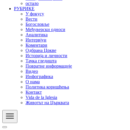
остало
РУБРИКЕ
У фокусу
Вести
Богословље
Међуверски односи
Аналитика
Интервјуи
Коментари
Одбрана Цркве
Историја и личности
Тачка гледишта
Повратне информације
Видео
Инфографика
О нама
Политика коришћења
Контакт
Vida de la Iglesia
Животът на Църквата