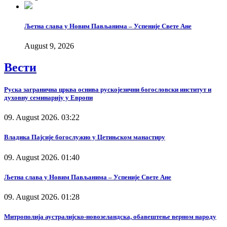
Љетна слава у Новим Пављанима – Успеније Свете Ане
August 9, 2026
Вести
Руска загранична црква оснива рускојезични богословски институт и
духовну семинарију у Европи
09. August 2026. 03:22
Владика Пајсије богослужио у Цетињском манастиру
09. August 2026. 01:40
Љетна слава у Новим Пављанима – Успеније Свете Ане
09. August 2026. 01:28
Митрополија аустралијско-новозеландска, обавештење верном народу