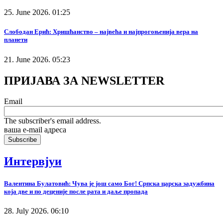
25. June 2026. 01:25
Слободан Ерић: Хришћанство – највећа и најпрогоњенија вера на
планети
21. June 2026. 05:23
ПРИЈАВА ЗА NEWSLETTER
Email
The subscriber's email address.
ваша е-mail адреса
Интервјуи
Валентина Булатовић: Чува је још само Бог! Српска царска задужбина
која две и по деценије после рата и даље пропада
28. July 2026. 06:10