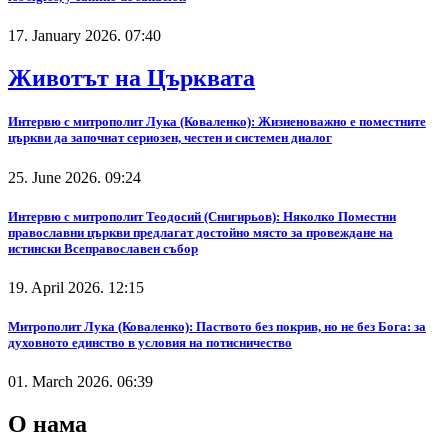
17. January 2026. 07:40
Животът на Църквата
Интервю с митрополит Лука (Коваленко): Жизненоважно е поместните
църкви да започнат сериозен, честен и системен диалог
25. June 2026. 09:24
Интервю с митрополит Теодосий (Снигирьов): Няколко Поместни
православни църкви предлагат достойно място за провеждане на
истински Всеправославен събор
19. April 2026. 12:15
Митрополит Лука (Коваленко): Паството без покрив, но не без Бога: за
духовното единство в условия на потисничество
01. March 2026. 06:39
О нама