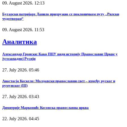
09. August 2026. 12:13
Бугарски патријарх Данило придружио се поклоничком путу „Рилски
чудотворац“
09. August 2026. 11:53
Аналитика
Александар Гронски: Како ПЦУ види историју Православне Цркве у
југозападној Русији
27. July 2026. 05:46
Анастасја Коскело: Молдавски православни свет – између руског и
румунског (III)
27. July 2026. 03:43
Димитрије Марковић: Косовска православна црква
22. July 2026. 04:45