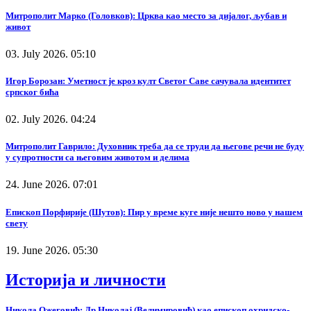
Митрополит Марко (Головков): Црква као место за дијалог, љубав и
живот
03. July 2026. 05:10
Игор Борозан: Уметност је кроз култ Светог Саве сачувала идентитет
српског бића
02. July 2026. 04:24
Митрополит Гаврило: Духовник треба да се труди да његове речи не буду
у супротности са његовим животом и делима
24. June 2026. 07:01
Епископ Порфирије (Шутов): Пир у време куге није нешто ново у нашем
свету
19. June 2026. 05:30
Историја и личности
Никола Ожеговић: Др Николај (Велимировић) као епископ охридско-