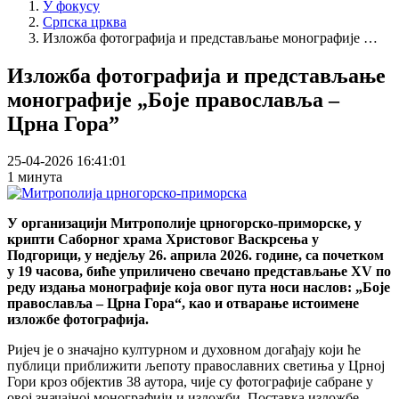
У фокусу
Српска црква
Изложба фотографија и представљање монографије …
Изложба фотографија и представљање
монографије „Боје православља –
Црна Гора”
25-04-2026 16:41:01
1 минута
У организацији Митрополије црногорско-приморске, у
крипти Саборног храма Христовог Васкрсења у
Подгорици, у недјељу 26. априла 2026. године, са почетком
у 19 часова, биће уприличено свечано представљање XV по
реду издања монографије која овог пута носи наслов: „Боје
православља – Црна Гора“, као и отварање истоимене
изложбе фотографија.
Ријеч је о значајно културном и духовном догађају који ће
публици приближити љепоту православних светиња у Црној
Гори кроз објектив 38 аутора, чије су фотографије сабране у
овој значајној монографији и изложби. Поставка изложбе