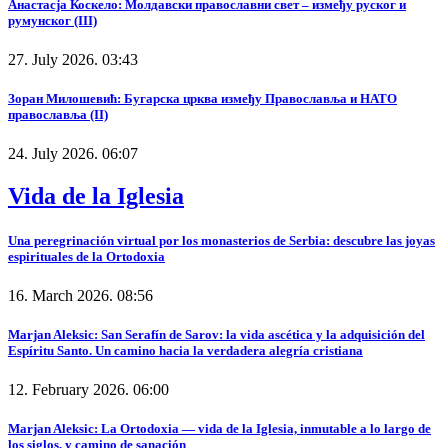
Анастасја Коскело: Молдавски православни свет – између руског и
румунског (III)
27. July 2026. 03:43
Зоран Милошевић: Бугарска црква између Православља и НАТО
православља (II)
24. July 2026. 06:07
Vida de la Iglesia
Una peregrinación virtual por los monasterios de Serbia: descubre las joyas
espirituales de la Ortodoxia
16. March 2026. 08:56
Marjan Aleksic: San Serafín de Sarov: la vida ascética y la adquisición del
Espíritu Santo. Un camino hacia la verdadera alegría cristiana
12. February 2026. 06:00
Marjan Aleksic: La Ortodoxia — vida de la Iglesia, inmutable a lo largo de
los siglos, y camino de sanación