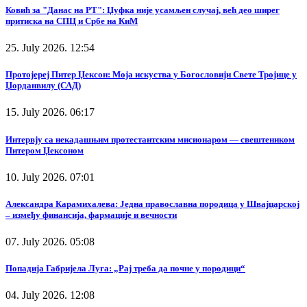
Ковић за "Данас на РТ": Џуфка није усамљен случај, већ део ширег
притиска на СПЦ и Србе на КиМ
25. July 2026. 12:54
Протојереј Питер Џексон: Моја искуства у Богословији Свете Тројице у
Џорданвилу (САД)
15. July 2026. 06:17
Интервју са некадашњим протестантским мисионаром — свештеником
Питером Џексоном
10. July 2026. 07:01
Александра Карамихалева: Једна православна породица у Швајцарској
– између финансија, фармације и вечности
07. July 2026. 05:08
Попадија Габријела Луга: „Рај треба да почне у породици“
04. July 2026. 12:08