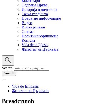
Коментари
Одбрана Цркве
Историја и личности
Тачка гледишта
Повратне информације
Видео
Инфографика
О нама
Политика коришћења
Контакт
Vida de la Iglesia
Животът на Църквата
Search
Vida de la Iglesia
Животът на Църквата
Breadcrumb