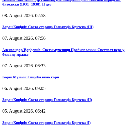
битољски (1931–1938), II део
08. August 2026. 02:58
Зоран Кинђић: Света старица Галактија Критска (III)
07. August 2026. 07:56
Александар Ђорђевић: Свети мученици Пребиловачки: Светлост вере у
бездану мржње
07. August 2026. 06:33
Бојан Муњин: Свијећа ипак гори
06. August 2026. 09:05
Зоран Кинђић: Света старица Галактија Критска (II)
05. August 2026. 06:42
Зоран Кинђић: Света старица Галактија Критска (I)