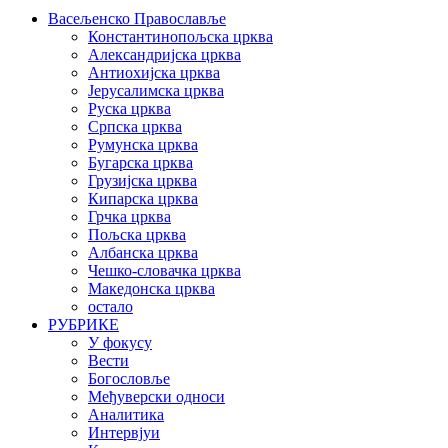
Васељенско Православље
Константинопољска црква
Александријска црква
Антиохијска црква
Јерусалимска црква
Руска црква
Српска црква
Румунска црква
Бугарска црква
Грузијска црква
Кипарска црква
Грчка црква
Пољска црква
Албанска црква
Чешко-словачка црква
Македонска црква
остало
РУБРИКЕ
У фокусу
Вести
Богословље
Међуверски односи
Аналитика
Интервјуи