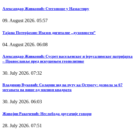
Александар Живковић: Стегоноше у Намастиру
09. August 2026. 05:57
Тајана Потерјахин: Изазов дигиталне „духовности”
04. August 2026. 06:08
Александар Живковић: Сусрет васељенског и јерусалимског патријарха
– Православље пред искушењем геополитике
30. July 2026. 07:32
Владимир Вуковић: Соларни зид на путу ка Острогу: дозвола за 67
мегавата на више од милион квадрата
30. July 2026. 06:03
Живојин Ракочевић: Неслобода другачије говори
28. July 2026. 07:51