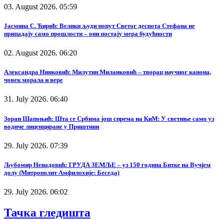
03. August 2026. 05:59
Јасмина С. Ћирић: Велики људи попут Светог деспота Стефана не
припадају само прошлости – они постају мера будућности
02. August 2026. 06:20
Александра Нинковић: Милутин Миланковић – творац научног канона,
човек морала и вере
31. July 2026. 06:40
Зоран Шапоњић: Шта се Србима још спрема на КиМ: У светиње само уз
водиче лиценциране у Приштини
29. July 2026. 07:39
Љубомир Ненадовић: ГРУДА ЗЕМЉЕ – уз 150 година Битке на Вучјем
долу (Митрополит Амфилохије: Беседа)
29. July 2026. 06:02
Тачка гледишта