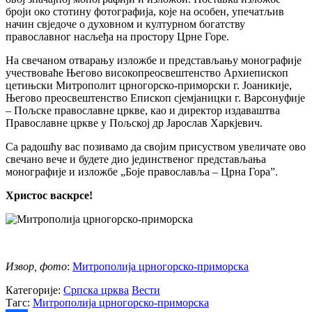
броји око стотину фотографија, које на особен, упечатљив
начин свједоче о духовном и културном богатству
православног насљеђа на простору Црне Горе.
На свечаном отварању изложбе и представљању монографије
учествоваће Његово високопреосвештенство Архиепископ
цетињски Митрополит црногорско-приморски г. Јоаникије,
Његово преосвештенство Епископ сјемјаницки г. Варсонуфије
– Пољске православне цркве, као и директор издаваштва
Православне цркве у Пољској др Јарослав Харкјевич.
Са радошћу вас позивамо да својим присуством увеличате ово
свечано вече и будете дио јединственог представљања
монографије и изложбе „Боје православља – Црна Гора”.
Христос васкрсе!
Извор, фото
:
Митрополија црногорско-приморска
Категорије:
Српска црква
Вести
Тагс:
Митрополија црногорско-приморска