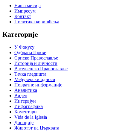
Наша мисија
Импресум
Контакт
Политика коришћења
Категорије
У Фокусу
Одбрана Цркве
Српско Православље
Историја и личности
Васељенско Православље
Тачка гледишта
Међуверски односи
Повратне информације
Аналитика
Видео
Интервјуи
Инфографика
Коментари
Vida de la Iglesia
Донације
Животът на Църквата