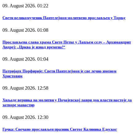
09. August 2026. 01:22
Свети великомученик Пантелејмон молитвено прослављен у Торњу
09. August 2026. 01:08
Прослављена слава храма Свете Петке у Лапљем селу – Архимандрит
Андреј: „Црква је изнад времена!“
09. August 2026. 01:04
Патријарх Порфирије: Свети Пантелејмон је све лечио именом
Христовим
09. August 2026. 12:58
Хиљаде верника на молитви у Почајевској лаври док власти настоје да
затворе манастир
09. August 2026. 12:30
Грчка: Свечано прослављен празник Светог Калиника Едеског