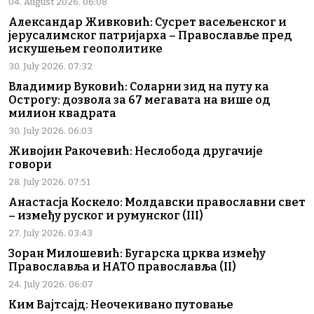
04. August 2026. 06:08
Александар Живковић: Сусрет васељенског и
јерусалимског патријарха – Православље пред
искушењем геополитике
30. July 2026. 07:32
Владимир Вуковић: Соларни зид на путу ка
Острогу: дозвола за 67 мегавата на више од
милион квадрата
30. July 2026. 06:03
Живојин Ракочевић: Неслобода другачије
говори
28. July 2026. 07:51
Анастасја Коскело: Молдавски православни свет
– између руског и румунског (III)
27. July 2026. 03:43
Зоран Милошевић: Бугарска црква између
Православља и НАТО православља (II)
24. July 2026. 06:07
Ким Вајтсајд: Неочекивано путовање