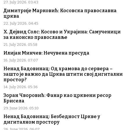
27. July 2026. 03:43
Димитрије Марковић: Косовска православна
црква
22. July 2026. 04:45
Х. Дејвид Солс: Косово и Украјина: Самученици
за канонско православље
21. July 2026. 05:58
Илијан Минчев: Нечувена пресуда
16. July 2026. 07:07
Ненад Бадовинац: Од храмова до сервера –
зашто је важно да Црква штити свој дигитални
простор?
14. July 2026. 05:36
Зоран Чворовић: Фанар као црквени ресор
Брисела
29. June 2026. 05:10
Ненад Бадовинац: Безбедност Цркве у
дигиталном простору
26. June 2026. 06:07