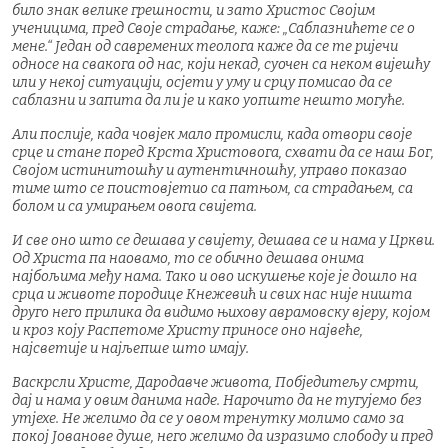
било знак велике грешности, и зато Христос Својим
ученицима, пред Своје страдање, каже: „Саблазнићете се о
мене.“ Један од савремених теолога каже да се те ријечи
односе на свакога од нас, који некад, суочен са неком вијешћу
или у некој ситуацији, осјети у уму и срцу помисао да се
саблазни и запита да ли је и како уопште нешто могуће.
Али послије, када човјек мало промисли, када отвори своје
срце и стане поред Крста Христовога, схвати да се наш Бог,
Својом истинитошћу и аутентичношћу, управо показао
тиме што се поистовјетио са патњом, са страдањем, са
болом и са умирањем овога свијета.
И све оно што се дешава у свијету, дешава се и нама у Цркви.
Од Христа па наовамо, то се обично дешава онима
најбољима међу нама. Тако и ово искушење које је дошло на
срца и животе породице Кнежевић и свих нас није ништа
друго него прилика да видимо њихову аврамовску вјеру, којом
и кроз коју Распетоме Христу приносе оно највеће,
најсветије и најљепше што имају.
Васкрсли Христе, Дародавче живота, Побједитељу смрти,
дај и нама у овим данима наде. Нарочито да не тугујемо без
утјехе. Не желимо да се у овом тренутку молимо само за
покој Јованове душе, него желимо да изразимо слободу и пред