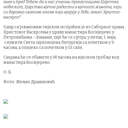
њим и пред Тобом: да и нас учиниш причасницима Царства
небескога, Царства вјечне радости и вјечнога живота, који
си даровао свакоме ономе који вјерује у Тебе. Амин! Христос
васкрсе!
”
Одар са Јовановим тијелом испраћен је из Саборног храма
Христовог Васкрсења у цркву манастира Косијерево у
Петровићима – Бањани, гдје ће се сјутра, у петак, 1. маја,
служити Света заупокојена Литургија са почетком у 9
часова, а опијело са почетком у 13 сати.
Сахрана ће се обавити у 14 часова на мјесном гробљу код
манастира Косијерево.
О. Б.
Фото: Жељко Драшковић