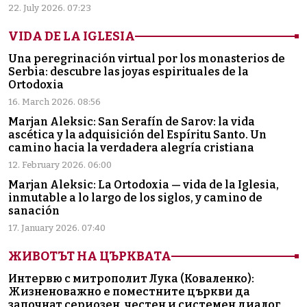
22. July 2026. 07:23
VIDA DE LA IGLESIA
Una peregrinación virtual por los monasterios de
Serbia: descubre las joyas espirituales de la
Ortodoxia
16. March 2026. 08:56
Marjan Aleksic: San Serafín de Sarov: la vida
ascética y la adquisición del Espíritu Santo. Un
camino hacia la verdadera alegría cristiana
12. February 2026. 06:00
Marjan Aleksic: La Ortodoxia — vida de la Iglesia,
inmutable a lo largo de los siglos, y camino de
sanación
17. January 2026. 07:40
ЖИВОТЪТ НА ЦЪРКВАТА
Интервю с митрополит Лука (Коваленко):
Жизненоважно е поместните църкви да
започнат сериозен, честен и системен диалог