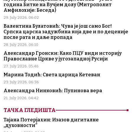
година Битке на Вучјем долу (Митрополит
Амфилохије: Беседа)
29. July 2026. 06:02
Валентина Булатовић: Чува је још само Бог!
Српска царска задужбина која две и по деценије
после рата и даље пропада
28. July 2026. 06:10
Александар Гронски: Како ПЦУ види историју
Православне Цркве у југозападној Русији
27. July 2026. 05:46
Марина Тодић: Света царица Кетеван
23. July 2026. 06:36
Александра Нинковић: Пупинова вера
21. July 2026. 04:42
ТАЧКА ГЛЕДИШТА
Тајана Потерјахин: Изазов дигиталне
„духовности”