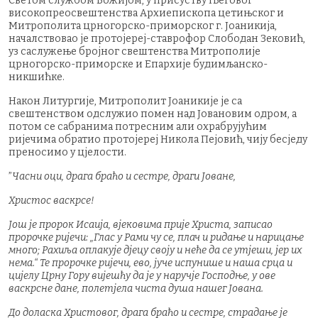
Светом службом Божијом, у присуству Његовог
високопреосвештенства Архиепископа цетињског и
Митрополита црногорско-приморског г. Јоаникија,
началствовао је протојереј-ставрофор Слободан Зековић,
уз саслужење бројног свештенства Митрополије
црногорско-приморске и Епархије будимљанско-
никшићке.
Након Литургије, Митрополит Јоаникије је са
свештенством одслужио помен над Јовановим одром, а
потом се сабранима потресним али охрабрујућим
ријечима обратио протојереј Никола Пејовић, чију бесједу
преносимо у цјелости.
”
Часни оци, драга браћо и сестре, драги Јоване,
Христос васкрсе!
Још је пророк Исаија, вјековима прије Христа, записао
пророчке ријечи: „Глас у Рами чу се, плач и ридање и нарицање
много; Рахиља оплакује дјецу своју и неће да се утјеши, јер их
нема.“ Те пророчке ријечи, ево, јуче испунише и наша срца и
цијелу Црну Гору вијешћу да је у наручје Господње, у ове
васкрсне дане, полетјела чиста душа нашег Јована.
До доласка Христовог, драга браћо и сестре, страдање је