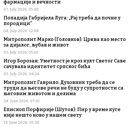
фармације и вечности
07. July 2026. 05:08
Попадија Габријела Луга: „Рај треба да почне у
породици“
04. July 2026. 12:08
Митрополит Марко (Головков): Црква као место
за дијалог, љубав и живот
03. July 2026. 05:10
Игор Борозан: Уметност је кроз култ Светог Саве
сачувала идентитет српског бића
02. July 2026. 04:24
Митрополит Гаврило: Духовник треба да се
труди да његове речи не буду у супротности са
његовим животом и делима
24. June 2026. 07:01
Епископ Порфирије (Шутов): Пир у време куге
није нешто ново у нашем свету
19. June 2026. 05:30