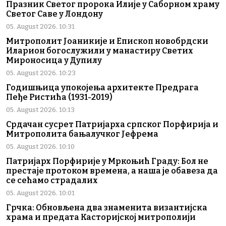
Празник Светог пророка Илије у Саборном храму
Светог Саве у Лондону
05. August 2026. 10:31
Митрополит Јоаникије и Епископ новобрдски
Иларион богослужили у манастиру Светих
Мироносица у Дупилу
05. August 2026. 10:23
Годишњица упокојења архитекте Предрага
Пеђе Ристића (1931-2019)
05. August 2026. 10:13
Срдачан сусрет Патријарха српског Порфирија и
Митрополита бањалучког Јефрема
05. August 2026. 10:10
Патријарх Порфирије у Мркоњић Граду: Бол не
престаје протоком времена, а наша је обавеза да
се сећамо страдалих
05. August 2026. 10:01
Грчка: Обновљена два знаменита византијска
храма и предата Касторијској митрополији