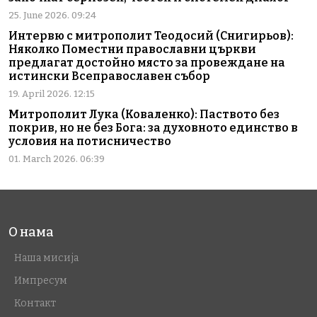
25. June 2026. 09:24
Интервю с митрополит Теодосий (Снигирьов):
Няколко Поместни православни църкви
предлагат достойно място за провеждане на
истински Всеправославен събор
19. April 2026. 12:15
Митрополит Лука (Коваленко): Паството без
покрив, но не без Бога: за духовното единство в
условия на потисничество
01. March 2026. 06:39
О нама
Наша мисија
Импресум
Контакт