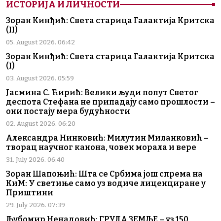
ИСТОРИЈА И ЛИЧНОСТИ
Зоран Кинђић: Света старица Галактија Критска
(II)
05. August 2026. 06:42
Зоран Кинђић: Света старица Галактија Критска
(I)
03. August 2026. 05:59
Јасмина С. Ћирић: Велики људи попут Светог
деспота Стефана не припадају само прошлости –
они постају мера будућности
02. August 2026. 06:20
Александра Нинковић: Милутин Миланковић –
творац научног канона, човек морала и вере
31. July 2026. 06:40
Зоран Шапоњић: Шта се Србима још спрема на
КиМ: У светиње само уз водиче лиценциране у
Приштини
29. July 2026. 07:39
Љубомир Ненадовић: ГРУДА ЗЕМЉЕ – уз 150