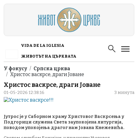
Skip to main content
VIDA DE LA IGLESIA
ЖИВОТЪТ НА ЦЪРКВАТА
Breadcrumb
У фокусу
Српска црква
Христос васкрсе, драги Јоване
Христос васкрсе, драги Јоване
01-05-2026 12:38:16
3 минута
Јутрос је у Саборном храму Христовог Васкрсења у
Подгорици служена Света заупокојена литургија,
поводом упокојења драгог нам Јована Кнежевића.