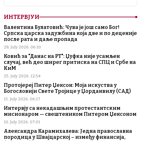
ИНТЕРВЈУИ
Валентина Булатовић: Чува је још само Бог!
Српска царска задужбина која две и по деценије
после рата и даље пропада
28. July 2026. 06:10
Ковић за "Данас на РТ": Џуфка није усамљен
случај, већ део ширег притиска на СПЦ и Србе на
КиМ
25. July 2026. 12:54
Протојереј Питер Џексон: Моја искуства у
Богословији Свете Тројице у Џорданвилу (САД)
15. July 2026. 06:17
Интервју са некадашњим протестантским
мисионаром — свештеником Питером Џексоном
10. July 2026. 07:01
Александра Карамихалева: Једна православна
породица у Швајцарској – између финансија,