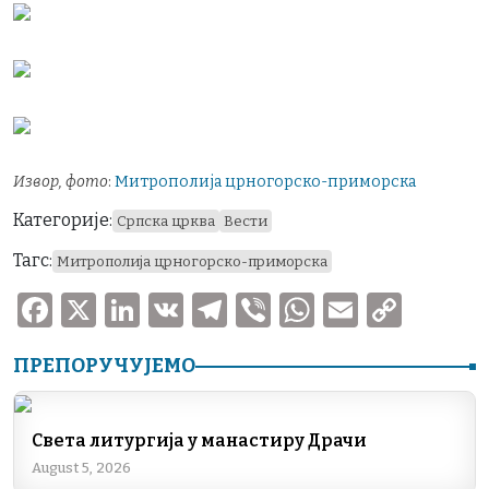
Извор, фото
:
Митрополија црногорско-приморска
Категорије:
Српска црква
Вести
Тагс:
Митрополија црногорско-приморска
F
X
Li
V
T
V
W
E
C
a
n
K
el
ib
h
m
o
ПРЕПОРУЧУЈЕМО
c
k
e
er
at
ai
p
e
e
gr
s
l
y
b
dI
a
A
Li
Света литургија у манастиру Драчи
August 5, 2026
o
n
m
p
n