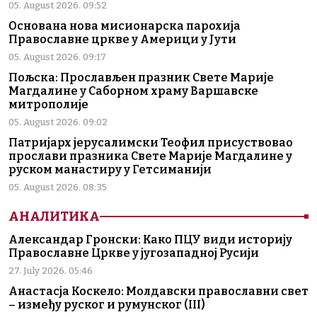
05. August 2026. 09:52
Основана нова мисионарска парохија
Православне цркве у Америци у Јути
05. August 2026. 09:17
Пољска: Прослављен празник Свете Марије
Магдалине у Саборном храму Варшавске
митрополије
05. August 2026. 09:02
Патријарх јерусалимски Теофил присуствовао
прослави празника Свете Марије Магдалине у
руском манастиру у Гетсиманији
05. August 2026. 08:35
АНАЛИТИКА
Александар Гронски: Како ПЦУ види историју
Православне Цркве у југозападној Русији
27. July 2026. 05:46
Анастасја Коскело: Молдавски православни свет
– између руског и румунског (III)