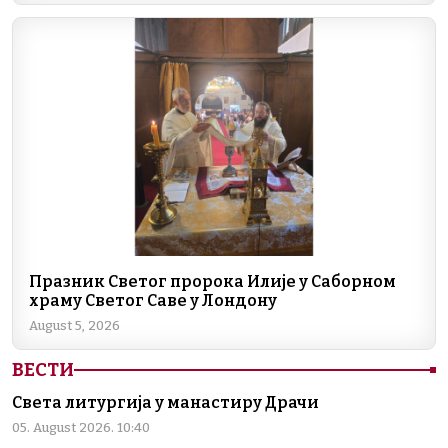
o
p
k
k
Празник Светог пророка Илије у Саборном
храму Светог Саве у Лондону
August 5, 2026
ВЕСТИ
Света литургија у манастиру Драчи
05. August 2026. 10:40