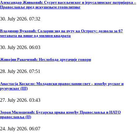
Александар Живковић: Сусрет васељенског и јерусалимског патријарха –
Православље пред искушењем геополитике
30. July 2026. 07:32
Владимир Вуковић: Соларни зид на путу ка Острогу: дозвола за 67
мегавата на више од милион квадрата
30. July 2026. 06:03
Живојин Ракочевић: Неслобода другачије говори
28. July 2026. 07:51
Анастасја Коскело: Молдавски православни свет – између руског и
румунског (III)
27. July 2026. 03:43
Зоран Милошевић: Бугарска црква између Православља и НАТО
православља (II)
24. July 2026. 06:07