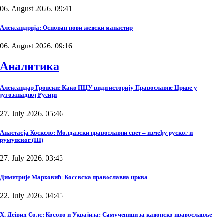
06. August 2026. 09:41
Александрија: Основан нови женски манастир
06. August 2026. 09:16
Аналитика
Александар Гронски: Како ПЦУ види историју Православне Цркве у
југозападној Русији
27. July 2026. 05:46
Анастасја Коскело: Молдавски православни свет – између руског и
румунског (III)
27. July 2026. 03:43
Димитрије Марковић: Косовска православна црква
22. July 2026. 04:45
Х. Дејвид Солс: Косово и Украјина: Самученици за канонско православље