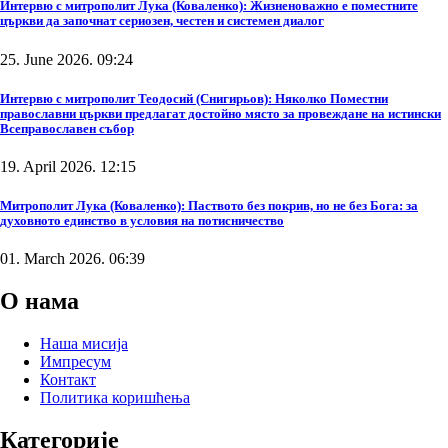
Интервю с митрополит Лука (Коваленко): Жизненоважно е поместните
църкви да започнат сериозен, честен и системен диалог
25. June 2026. 09:24
Интервю с митрополит Теодосий (Снигирьов): Няколко Поместни
православни църкви предлагат достойно място за провеждане на истински
Всеправославен събор
19. April 2026. 12:15
Митрополит Лука (Коваленко): Паството без покрив, но не без Бога: за
духовното единство в условия на потисничество
01. March 2026. 06:39
О нама
Наша мисија
Импресум
Контакт
Политика коришћења
Категорије