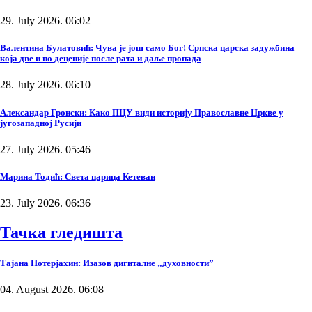
29. July 2026. 06:02
Валентина Булатовић: Чува је још само Бог! Српска царска задужбина
која две и по деценије после рата и даље пропада
28. July 2026. 06:10
Александар Гронски: Како ПЦУ види историју Православне Цркве у
југозападној Русији
27. July 2026. 05:46
Марина Тодић: Света царица Кетеван
23. July 2026. 06:36
Тачка гледишта
Тајана Потерјахин: Изазов дигиталне „духовности”
04. August 2026. 06:08