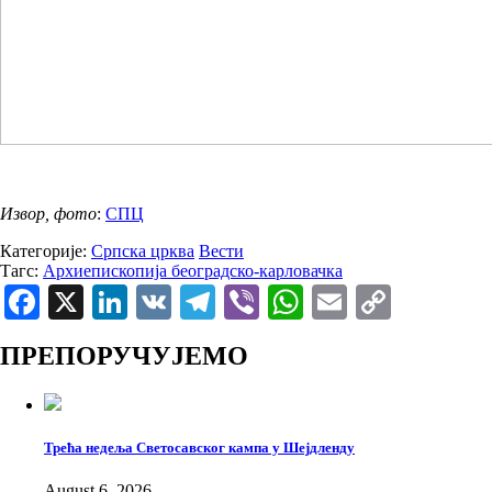
Извор, фото
:
СПЦ
Категорије:
Српска црква
Вести
Тагс:
Архиепископија београдско-карловачка
Facebook
X
LinkedIn
VK
Telegram
Viber
WhatsApp
Email
Copy
Link
ПРЕПОРУЧУЈЕМО
Трећа недеља Светосавског кампа у Шејдленду
August 6, 2026