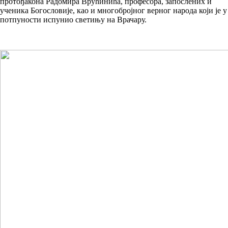
протођакона Радомира Врућинића, професора, запослених и
ученика Богословије, као и многобројног верног народа који је у
потпуности испунио светињу на Врачару.