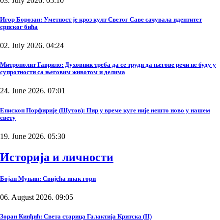
03. July 2026. 05:10
Игор Борозан: Уметност је кроз култ Светог Саве сачувала идентитет
српског бића
02. July 2026. 04:24
Митрополит Гаврило: Духовник треба да се труди да његове речи не буду у
супротности са његовим животом и делима
24. June 2026. 07:01
Епископ Порфирије (Шутов): Пир у време куге није нешто ново у нашем
свету
19. June 2026. 05:30
Историја и личности
Бојан Муњин: Свијећа ипак гори
06. August 2026. 09:05
Зоран Кинђић: Света старица Галактија Критска (II)