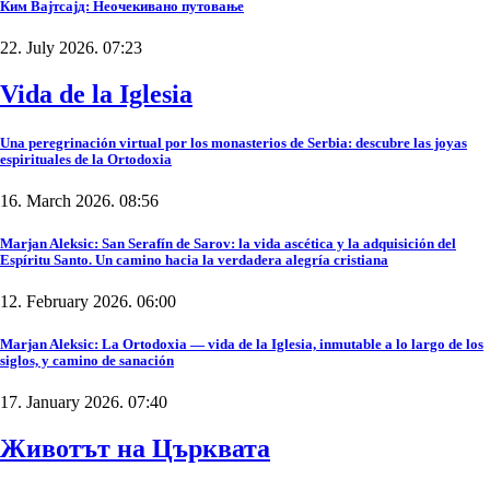
Ким Вајтсајд: Неочекивано путовање
22. July 2026. 07:23
Vida de la Iglesia
Una peregrinación virtual por los monasterios de Serbia: descubre las joyas
espirituales de la Ortodoxia
16. March 2026. 08:56
Marjan Aleksic: San Serafín de Sarov: la vida ascética y la adquisición del
Espíritu Santo. Un camino hacia la verdadera alegría cristiana
12. February 2026. 06:00
Marjan Aleksic: La Ortodoxia — vida de la Iglesia, inmutable a lo largo de los
siglos, y camino de sanación
17. January 2026. 07:40
Животът на Църквата