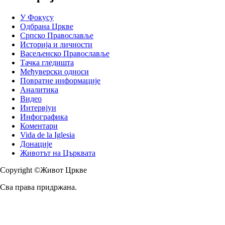
У Фокусу
Одбрана Цркве
Српско Православље
Историја и личности
Васељенско Православље
Тачка гледишта
Међуверски односи
Повратне информације
Аналитика
Видео
Интервјуи
Инфографика
Коментари
Vida de la Iglesia
Донације
Животът на Църквата
Copyright ©Живот Цркве
Сва права придржана.