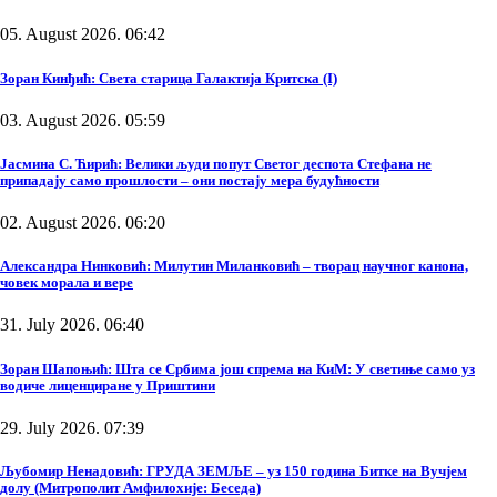
05. August 2026. 06:42
Зоран Кинђић: Света старица Галактија Критска (I)
03. August 2026. 05:59
Јасмина С. Ћирић: Велики људи попут Светог деспота Стефана не
припадају само прошлости – они постају мера будућности
02. August 2026. 06:20
Александра Нинковић: Милутин Миланковић – творац научног канона,
човек морала и вере
31. July 2026. 06:40
Зоран Шапоњић: Шта се Србима још спрема на КиМ: У светиње само уз
водиче лиценциране у Приштини
29. July 2026. 07:39
Љубомир Ненадовић: ГРУДА ЗЕМЉЕ – уз 150 година Битке на Вучјем
долу (Митрополит Амфилохије: Беседа)