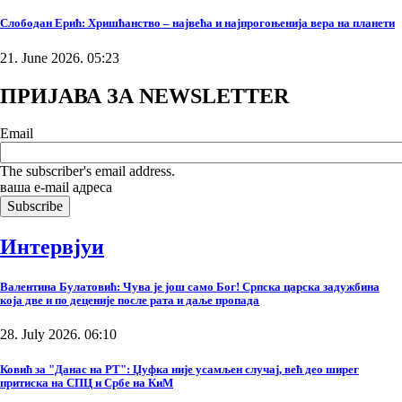
Слободан Ерић: Хришћанство – највећа и најпрогоњенија вера на планети
21. June 2026. 05:23
ПРИЈАВА ЗА NEWSLETTER
Email
The subscriber's email address.
ваша е-mail адреса
Интервјуи
Валентина Булатовић: Чува је још само Бог! Српска царска задужбина
која две и по деценије после рата и даље пропада
28. July 2026. 06:10
Ковић за "Данас на РТ": Џуфка није усамљен случај, већ део ширег
притиска на СПЦ и Србе на КиМ