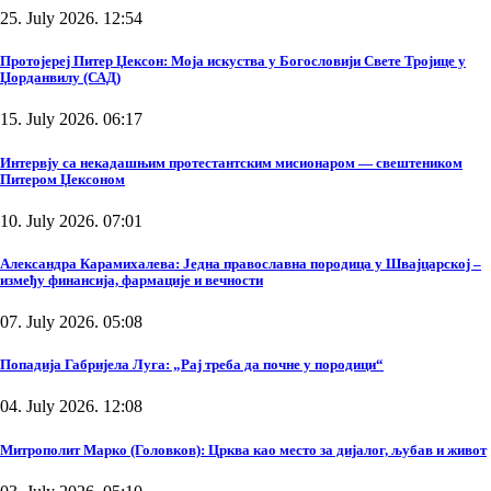
25. July 2026. 12:54
Протојереј Питер Џексон: Моја искуства у Богословији Свете Тројице у
Џорданвилу (САД)
15. July 2026. 06:17
Интервју са некадашњим протестантским мисионаром — свештеником
Питером Џексоном
10. July 2026. 07:01
Александра Карамихалева: Једна православна породица у Швајцарској –
између финансија, фармације и вечности
07. July 2026. 05:08
Попадија Габријела Луга: „Рај треба да почне у породици“
04. July 2026. 12:08
Митрополит Марко (Головков): Црква као место за дијалог, љубав и живот