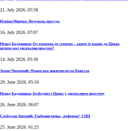
21. July 2026. 05:58
Илијан Минчев: Нечувена пресуда
16. July 2026. 07:07
Ненад Бадовинац: Од храмова до сервера – зашто је важно да Црква
штити свој дигитални простор?
14. July 2026. 05:36
Зоран Чворовић: Фанар као црквени ресор Брисела
29. June 2026. 05:10
Ненад Бадовинац: Безбедност Цркве у дигиталном простору
26. June 2026. 06:07
Слободан Антонић: Грађанистичка „реформа“ СПЦ
25. June 2026. 01:25