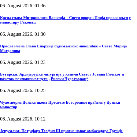
06. August 2026. 01:36
Крсна слава Митрополита Василија – Свети пророк Илија прослављен у
манастиру Раковац
06. August 2026. 01:30
Прослављена слава Епархије будимљанско-никшићке – Света Марија
Магдалина
06. August 2026. 01:23
Бугарска: Архијерејска литургија у капели Светог Јована Рилског и
почетак поклоничког пута „Рилски Чудотворац“
06. August 2026. 10:25
Чудотворна Донска икона Пресвете Богородице враћена у Донски
манастир
06. August 2026. 10:12
Јерусалим: Патријарх Теофил III примио новог амбасадора Грузије