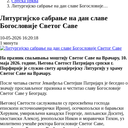
Српска црква
Breadcrumb
Литургијско сабрање на дан славе Богословије…
Литургијско сабрање на дан славе
Богословије Светог Саве
10-05-2026 16:20:18
1 минута
На празник спаљивања моштију Светог Саве на Врачару, 10.
маја 2026. године, Његова Светост Патријарх српски г.
Порфирије је служио свету архијерејску Литургију у храму
Светог Саве на Врачару.
После читања светог Јеванђеља Светејши Патријарх је беседио о
значају прослављеног празника и честитао славу Богословије
Светог Саве у Београду.
Његовој Светости саслуживали су преосвећена господа
епископи источноамерички Иринеј, осечкопољски и барањски
Херувим, умировљени канадски Георгије, липљански Доситеј,
хвостански Алексеј, јенопољски Никон и моравички Тихон, уз
молитвено учешће ректора Богословије Светог Саве,