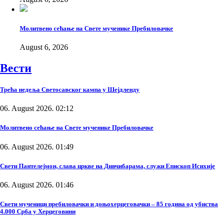
Молитвено сећање на Свете мученике Пребиловачке
August 6, 2026
Вести
Трећа недеља Светосавског кампа у Шејдленду
06. August 2026. 02:12
Молитвено сећање на Свете мученике Пребиловачке
06. August 2026. 01:49
Свети Пантелејмон, слава цркве на Дивчибарама, служи Епископ Исихије
06. August 2026. 01:46
Свети мученици пребиловачки и доњохерцеговачки – 85 година од убиства
4.000 Срба у Херцеговини