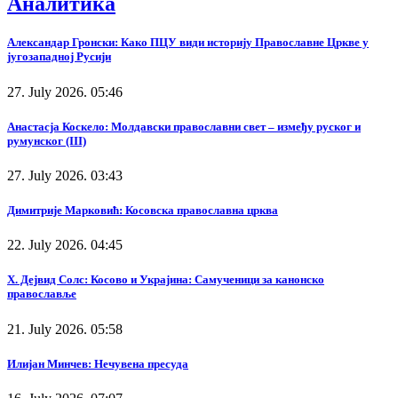
Аналитика
Александар Гронски: Како ПЦУ види историју Православне Цркве у
југозападној Русији
27. July 2026. 05:46
Анастасја Коскело: Молдавски православни свет – између руског и
румунског (III)
27. July 2026. 03:43
Димитрије Марковић: Косовска православна црква
22. July 2026. 04:45
Х. Дејвид Солс: Косово и Украјина: Самученици за канонско
православље
21. July 2026. 05:58
Илијан Минчев: Нечувена пресуда