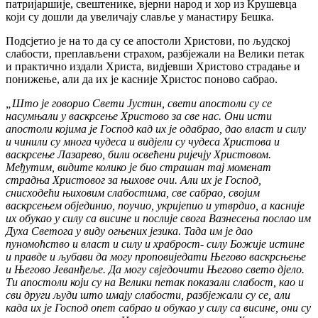
патријаршије, свештенике, вјерни народ и хор из Крушевца
који су дошли да увеличају славље у манастиру Бешка.
Подсјетио је на то да су се апостоли Христови, по људској
слабости, преплављени страхом, разбјежали на Велики петак
и практично издали Христа, видјевши Христово страдање и
понижење, али да их је касније Христос поново сабрао.
„Што је говорио Свети Јустин, свети апостоли су се
насумњали у васкрсење Христово за све нас. Они исти
апостоли којима је Господ кад их је одабрао, дао власт и силу
и чинили су многа чудеса и видјели су чудеса Христова и
васкрсење Лазарево, били освећени ријечју Христовом.
Међутим, видите колико је био страшан тај моменат
страдња Христовог за њихове очи. Али их је Господ,
снисходећи њиховим слабостима, све сабрао, својим
васкрсењем објединио, поучио, укријепио и утврдио, а касније
их обукао у силу са висине и послије свога Вазнесења послао им
Духа Светога у виду огњених језика. Тада им је дао
пуномоћство и власт и силу и храброст- силу Божије истине
и правде и љубави да могу проповиједати Његово васкрсњење
и Његово Јеванђеље. Да могу свједочити Његово свето дјело.
Ти апостоли који су на Велики петак показали слабост, као и
сви други људи што имају слабости, разбјежали су се, али
када их је Господ опет сабрао и обукао у силу са висине, они су