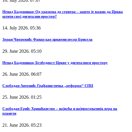
16. July 2026. 07:07
Ненад Бадовинац: Од храмова до сервера – зашто је важно да Црква
штити свој дигитални простор?
14. July 2026. 05:36
Зоран Чворовић: Фанар као црквени ресор Брисела
29. June 2026. 05:10
Ненад Бадовинац: Безбедност Цркве у дигиталном простору
26. June 2026. 06:07
Слободан Антонић: Грађанистичка „реформа“ СПЦ
25. June 2026. 01:25
Слободан Ерић: Хришћанство – највећа и најпрогоњенија вера на
планети
21. June 2026. 05:23