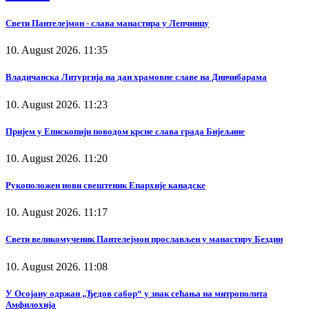
Свети Пантелејмон - слава манастира у Лепчинцу
10. August 2026. 11:35
Владичанска Литургија на дан храмовне славе на Дивчибарама
10. August 2026. 11:23
Пријем у Епископији поводом крсне слава града Бијељине
10. August 2026. 11:20
Рукоположен нови свештеник Епархије канадске
10. August 2026. 11:17
Свети великомученик Пантелејмон прослављен у манастиру Бездин
10. August 2026. 11:08
У Осојану одржан „Ђедов сабор“ у знак сећања на митрополита
Амфилохија