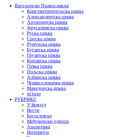
Васељенско Православље
Константинопољска црква
Александријска црква
Антиохијска црква
Јерусалимска црква
Руска црква
Српска црква
Румунска црква
Бугарска црква
Грузијска црква
Кипарска црква
Грчка црква
Пољска црква
Албанска црква
Чешко-словачка црква
Македонска црква
остало
РУБРИКЕ
У фокусу
Вести
Богословље
Међуверски односи
Аналитика
Интервјуи