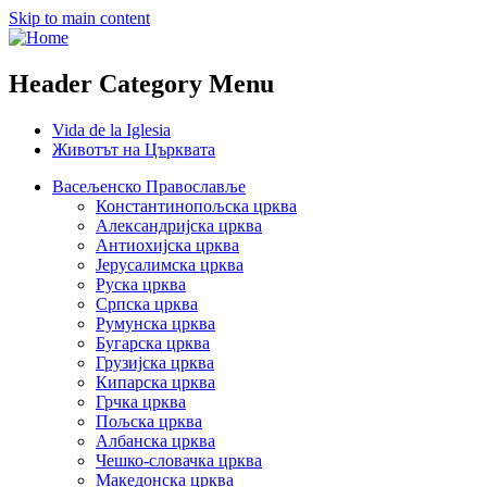
Skip to main content
Header Category Menu
Vida de la Iglesia
Животът на Църквата
Васељенско Православље
Константинопољска црква
Александријска црква
Антиохијска црква
Јерусалимска црква
Руска црква
Српска црква
Румунска црква
Бугарска црква
Грузијска црква
Кипарска црква
Грчка црква
Пољска црква
Албанска црква
Чешко-словачка црква
Македонска црква