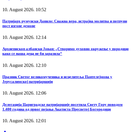
10. August 2026. 10:52
Патријарх румунски Данило: Снажна вера, истрајна молитва и потпуни
пост изгоне демоне
10. August 2026. 12:14
Архиепископ албански Јован: „Створимо духовно окружење у породици
како се наша деца не би заразила“
10. August 2026. 12:10
Празник Светог великомученика и исцелитеља Пантелејмона у
Јерусалимској патријаршији
10. August 2026. 12:06
Делегација Цариградске патријаршије посетила Свету Гору поводом
1.400 година од првог појања Акатиста Пресветој Богородици
10. August 2026. 12:01