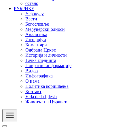
остало
РУБРИКЕ
У фокусу
Вести
Богословље
Међуверски односи
Аналитика
Интервјуи
Коментари
Одбрана Цркве
Историја и личности
Тачка гледишта
Повратне информације
Видео
Инфографика
О нама
Политика коришћења
Контакт
Vida de la Iglesia
Животът на Църквата