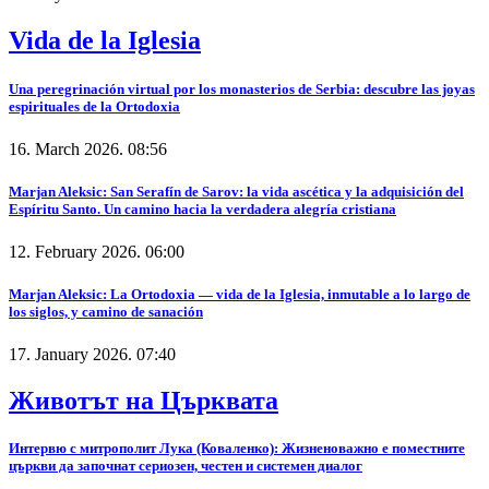
Vida de la Iglesia
Una peregrinación virtual por los monasterios de Serbia: descubre las joyas
espirituales de la Ortodoxia
16. March 2026. 08:56
Marjan Aleksic: San Serafín de Sarov: la vida ascética y la adquisición del
Espíritu Santo. Un camino hacia la verdadera alegría cristiana
12. February 2026. 06:00
Marjan Aleksic: La Ortodoxia — vida de la Iglesia, inmutable a lo largo de
los siglos, y camino de sanación
17. January 2026. 07:40
Животът на Църквата
Интервю с митрополит Лука (Коваленко): Жизненоважно е поместните
църкви да започнат сериозен, честен и системен диалог