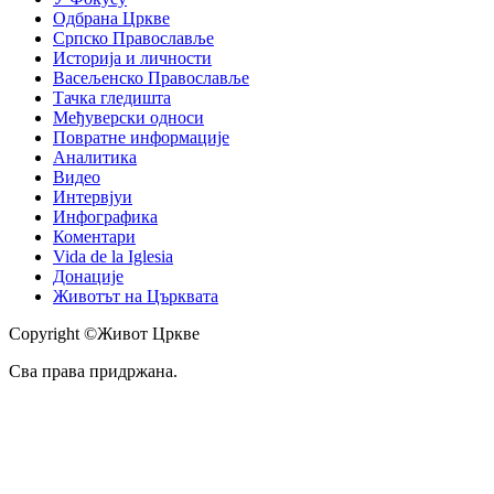
Одбрана Цркве
Српско Православље
Историја и личности
Васељенско Православље
Тачка гледишта
Међуверски односи
Повратне информације
Аналитика
Видео
Интервјуи
Инфографика
Коментари
Vida de la Iglesia
Донације
Животът на Църквата
Copyright ©Живот Цркве
Сва права придржана.