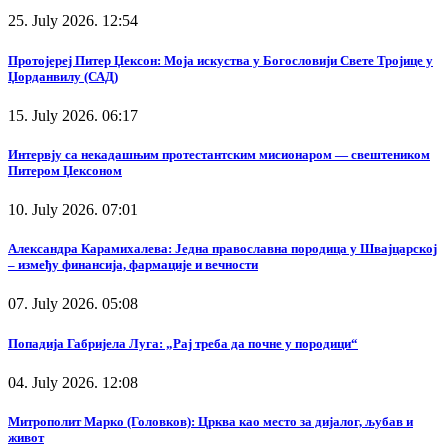
25. July 2026. 12:54
Протојереј Питер Џексон: Моја искуства у Богословији Свете Тројице у
Џорданвилу (САД)
15. July 2026. 06:17
Интервју са некадашњим протестантским мисионаром — свештеником
Питером Џексоном
10. July 2026. 07:01
Александра Карамихалева: Једна православна породица у Швајцарској
– између финансија, фармације и вечности
07. July 2026. 05:08
Попадија Габријела Луга: „Рај треба да почне у породици“
04. July 2026. 12:08
Митрополит Марко (Головков): Црква као место за дијалог, љубав и
живот