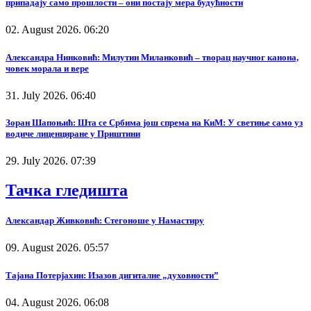
припадају само прошлости – они постају мера будућности
02. August 2026. 06:20
Александра Нинковић: Милутин Миланковић – творац научног канона,
човек морала и вере
31. July 2026. 06:40
Зоран Шапоњић: Шта се Србима још спрема на КиМ: У светиње само уз
водиче лиценциране у Приштини
29. July 2026. 07:39
Тачка гледишта
Александар Живковић: Стегоноше у Намастиру
09. August 2026. 05:57
Тајана Потерјахин: Изазов дигиталне „духовности”
04. August 2026. 06:08