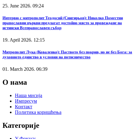
25. June 2026. 09:24
Интервю с митрополит Теодосий (Снигирьов): Няколко Поместни
православни църкви предлагат достойно място за провеждане на
истински Всеправославен събор
19. April 2026. 12:15
Митрополит Лука (Коваленко): Паството без покрив, но не без Бога: за
духовното единство в условия на потисничество
01. March 2026. 06:39
О нама
Наша мисија
Импресум
Контакт
Политика коришћења
Категорије
У Фокусу