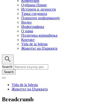
Коментари
Одбрана Цркве
Историја и личности
Тачка гледишта
Повратне информације
Видео
Инфографика
О нама
Политика коришћења
Контакт
Vida de la Iglesia
Животът на Църквата
Search
Vida de la Iglesia
Животът на Църквата
Breadcrumb