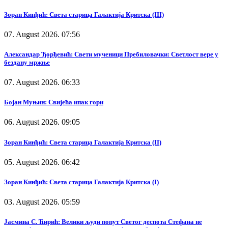
Зоран Кинђић: Света старица Галактија Критска (III)
07. August 2026. 07:56
Александар Ђорђевић: Свети мученици Пребиловачки: Светлост вере у
бездану мржње
07. August 2026. 06:33
Бојан Муњин: Свијећа ипак гори
06. August 2026. 09:05
Зоран Кинђић: Света старица Галактија Критска (II)
05. August 2026. 06:42
Зоран Кинђић: Света старица Галактија Критска (I)
03. August 2026. 05:59
Јасмина С. Ћирић: Велики људи попут Светог деспота Стефана не