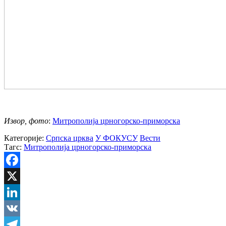
Извор, фото
:
Митрополија црногорско-приморска
Категорије:
Српска црква
У ФОКУСУ
Вести
Тагс:
Митрополија црногорско-приморска
Facebook
X
LinkedIn
VK