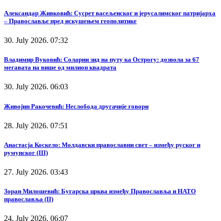
Александар Живковић: Сусрет васељенског и јерусалимског патријарха
– Православље пред искушењем геополитике
30. July 2026. 07:32
Владимир Вуковић: Соларни зид на путу ка Острогу: дозвола за 67
мегавата на више од милион квадрата
30. July 2026. 06:03
Живојин Ракочевић: Неслобода другачије говори
28. July 2026. 07:51
Анастасја Коскело: Молдавски православни свет – између руског и
румунског (III)
27. July 2026. 03:43
Зоран Милошевић: Бугарска црква између Православља и НАТО
православља (II)
24. July 2026. 06:07