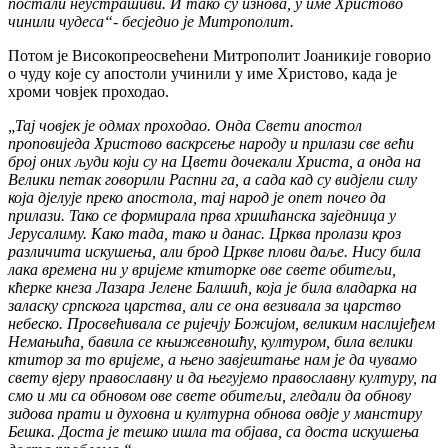
постали неустрашиви. И тако су изнова, у име Христово
чинили чудеса“- бесједио је Митрополит.
Потом је Високопреосвећени Митрополит Јоаникије говорио
о чуду које су апостоли учинили у име Христово, када је
хроми човјек проходао.
„Тај човјек је одмах проходао. Онда Свети апостол
проповиједа Христово васкрсење народу и прилази све већи
број оних људи који су на Цвети дочекали Христа, а онда на
Велики петак говорили Распни га, а сада кад су видјели силу
која дјелује преко апостола, тај народ је опет почео да
прилази. Тако се формирала прва хришћанска заједница у
Јерусалиму. Како тада, тако и данас. Црква пролази кроз
различита искушења, али брод Цркве плови даље. Нису била
лака времена ни у вријеме ктиторке ове свете обитељи,
кћерке кнеза Лазара Јелене Балшић, која је била владарка на
заласку српскога царства, али се она везивала за царство
небеско. Просвећивала се ријечју Божијом, великим наслијеђем
Немањића, бавила се књижевношћу, културом, била велики
ктитор за то вријеме, а њено завјештање нам је да чувамо
свету вјеру православну и да његујемо православну културу, па
смо и ми са обновом ове свете обитељи, гледали да обнову
зидова прати и духовна и културна обнова овдје у манстиру
Бешка. Доста је тешко ишла та објава, са доста искушења