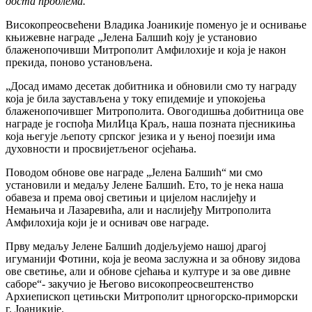
доста проблема.“
Високопреосвећени Владика Јоаникије поменуо је и оснивање
књижевне награде „Јелена Балшић коју је установио
блаженопочивши Митрополит Амфилохије и која је након
прекида, поново установљена.
„Досад имамо десетак добитника и обновили смо ту награду
која је била заустављена у току епидемије и упокојења
блаженопочившег Митрополита. Овогодишња добитница ове
награде је госпођа МилИца Краљ, наша позната пјесникиња
која његује љепоту српског језика и у њеној поезији има
духовности и просвијетљеног осјећања.
Поводом обнове ове награде „Јелена Балшић“ ми смо
установили и медаљу Јелене Балшић. Ето, то је нека наша
обавеза и према овој светињи и цијелом наслијеђу и
Немањича и Лазаревића, али и наслијеђу Митрополита
Амфилохија који је и оснивач ове награде.
Прву медаљу Јелене Балшић додјељујемо нашој драгој
игуманији Фотини, која је веома заслужна и за обнову зидова
ове светиње, али и обнове сјећања и културе и за ове дивне
саборе“- закучио је Његово високопреосвештенство
Архиепископ цетињски Митрополит црногорско-приморски
г. Јоаникије.