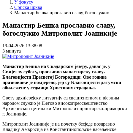
У фокусу
Српска црква
Манастир Бешка прославио славу, богослужио…
Манастир Бешка прославио славу,
богослужио Митрополит Јоаникије
19-04-2026 13:38:08
3 минута
Манастир Бешка на Скадарском језеру, данас је, у
Свијетлу суботу, прославио манастирску славу-
Благовијести Пресветој Богородици. Ове године
празновање је помјерено, јер су Благовијести датумски
обиљежене у седмици Христових страдања.
Свету архијерејску литургију са свештенством и вјерним
народом служио је Његово високопреосвештенство
Архиепископ цетињски Митрополит црногорско-приморски
г. Јоаникије.
Митрополит Јоаникије је на почетку бесједе поздравио
Владику Амвросија из Константинопољске-васељенске