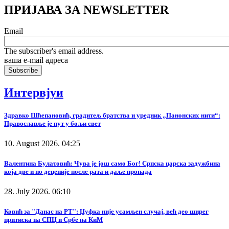
ПРИЈАВА ЗА NEWSLETTER
Email
The subscriber's email address.
ваша е-mail адреса
Интервјуи
Здравко Шћепановић, градитељ братства и уредник „Панонских нити“:
Православље је пут у бољи свет
10. August 2026. 04:25
Валентина Булатовић: Чува је још само Бог! Српска царска задужбина
која две и по деценије после рата и даље пропада
28. July 2026. 06:10
Ковић за "Данас на РТ": Џуфка није усамљен случај, већ део ширег
притиска на СПЦ и Србе на КиМ