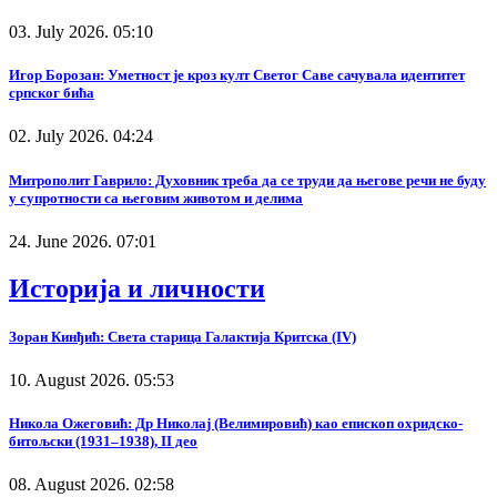
03. July 2026. 05:10
Игор Борозан: Уметност је кроз култ Светог Саве сачувала идентитет
српског бића
02. July 2026. 04:24
Митрополит Гаврило: Духовник треба да се труди да његове речи не буду
у супротности са његовим животом и делима
24. June 2026. 07:01
Историја и личности
Зоран Кинђић: Света старица Галактија Критска (IV)
10. August 2026. 05:53
Никола Ожеговић: Др Николај (Велимировић) као епископ охридско-
битољски (1931–1938), II део
08. August 2026. 02:58