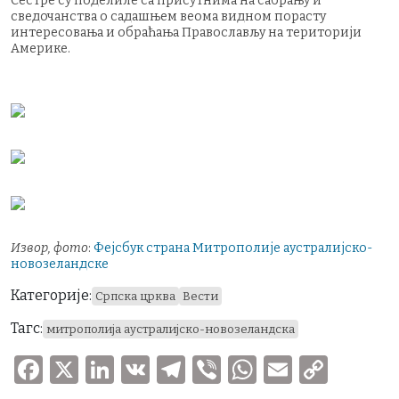
Сестре су поделиле са присутнима на сабрању и
сведочанства о садашњем веома видном порасту
интересовања и обраћања Православљу на територији
Америке.
Извор, фото
:
Фејсбук страна Митрополије аустралијско-
новозеландске
Категорије:
Српска црква
Вести
Тагс:
митрополија аустралијско-новозеландска
F
X
Li
V
T
V
W
E
C
a
n
K
el
ib
h
m
o