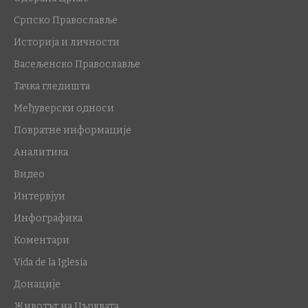
Српско Православље
Историја и личности
Васељенско Православље
Тачка гледишта
Међуверски односи
Повратне информације
Аналитика
Видео
Интервјуи
Инфографика
Коментари
Vida de la Iglesia
Донације
Животът на Църквата