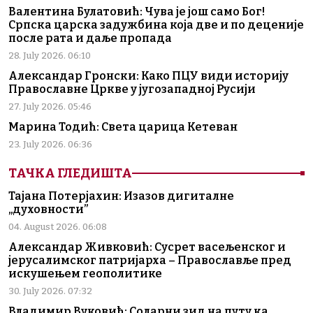
Валентина Булатовић: Чува је још само Бог!
Српска царска задужбина која две и по деценије
после рата и даље пропада
28. July 2026. 06:10
Александар Гронски: Како ПЦУ види историју
Православне Цркве у југозападној Русији
27. July 2026. 05:46
Марина Тодић: Света царица Кетеван
23. July 2026. 06:36
ТАЧКА ГЛЕДИШТА
Тајана Потерјахин: Изазов дигиталне
„духовности”
04. August 2026. 06:08
Александар Живковић: Сусрет васељенског и
јерусалимског патријарха – Православље пред
искушењем геополитике
30. July 2026. 07:32
Владимир Вуковић: Соларни зид на путу ка