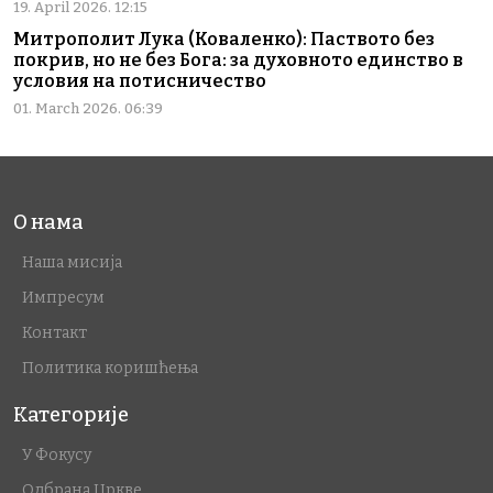
19. April 2026. 12:15
Митрополит Лука (Коваленко): Паството без
покрив, но не без Бога: за духовното единство в
условия на потисничество
01. March 2026. 06:39
О нама
Наша мисија
Импресум
Контакт
Политика коришћења
Категорије
У Фокусу
Одбрана Цркве