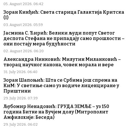
05. August 2026. 06:42
Зоран Кинђић: Света старица Галактија Критска
(I)
03. August 2026. 05:59
Јасмина С. Ћирић: Велики људи попут Светог
деспота Стефана не припадају само прошлости –
они постају мера будућности
02. August 2026. 06:20
Александра Нинковић: Милутин Миланковић –
творац научног канона, човек морала и вере
31. July 2026. 06:40
Зоран Шапоњић: Шта се Србима још спрема на
КиМ: У светиње само уз водиче лиценциране у
Приштини
29. July 2026. 07:39
Љубомир Ненадовић: ГРУДА ЗЕМЉЕ – уз 150
година Битке на Вучјем долу (Митрополит
Амфилохије: Беседа)
29. July 2026. 06:02