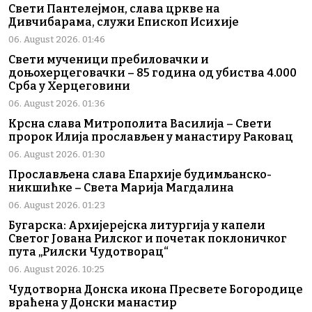
Свети Пантелејмон, слава цркве на
Дивчибарама, служи Епископ Исихије
06. August 2026. 01:46
Свети мученици пребиловачки и
доњохерцеговачки – 85 година од убиства 4.000
Срба у Херцеговини
06. August 2026. 01:36
Крсна слава Митрополита Василија – Свети
пророк Илија прослављен у манастиру Раковац
06. August 2026. 01:30
Прослављена слава Епархије будимљанско-
никшићке – Света Марија Магдалина
06. August 2026. 01:23
Бугарска: Архијерејска литургија у капели
Светог Јована Рилског и почетак поклоничког
пута „Рилски Чудотворац“
06. August 2026. 10:25
Чудотворна Донска икона Пресвете Богородице
враћена у Донски манастир