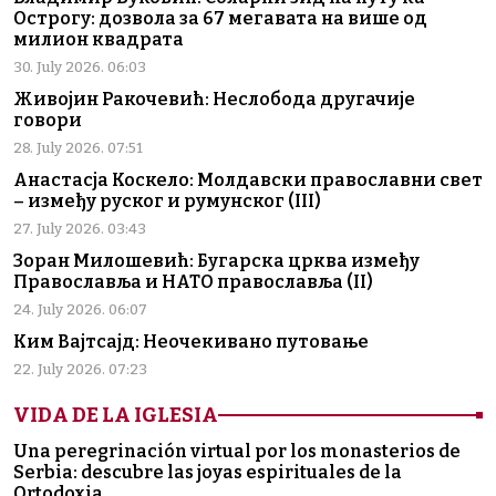
Острогу: дозвола за 67 мегавата на више од
милион квадрата
30. July 2026. 06:03
Живојин Ракочевић: Неслобода другачије
говори
28. July 2026. 07:51
Анастасја Коскело: Молдавски православни свет
– између руског и румунског (III)
27. July 2026. 03:43
Зоран Милошевић: Бугарска црква између
Православља и НАТО православља (II)
24. July 2026. 06:07
Ким Вајтсајд: Неочекивано путовање
22. July 2026. 07:23
VIDA DE LA IGLESIA
Una peregrinación virtual por los monasterios de
Serbia: descubre las joyas espirituales de la
Ortodoxia