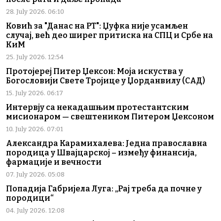
28. July 2026. 06:10
Ковић за "Данас на РТ": Џуфка није усамљен
случај, већ део ширег притиска на СПЦ и Србе на
КиМ
25. July 2026. 12:54
Протојереј Питер Џексон: Моја искуства у
Богословији Свете Тројице у Џорданвилу (САД)
15. July 2026. 06:17
Интервју са некадашњим протестантским
мисионаром — свештеником Питером Џексоном
10. July 2026. 07:01
Александра Карамихалева: Једна православна
породица у Швајцарској – између финансија,
фармације и вечности
07. July 2026. 05:08
Попадија Габријела Луга: „Рај треба да почне у
породици“
04. July 2026. 12:08