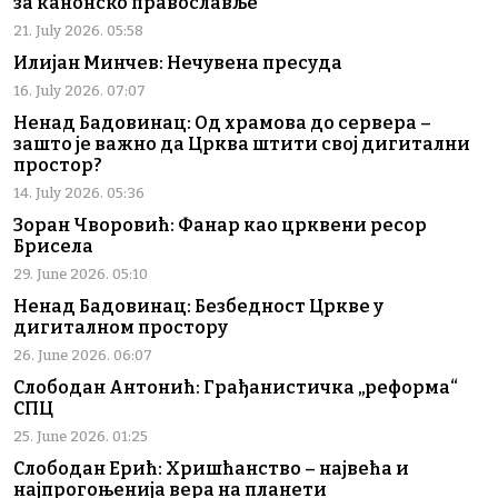
за канонско православље
21. July 2026. 05:58
Илијан Минчев: Нечувена пресуда
16. July 2026. 07:07
Ненад Бадовинац: Од храмова до сервера –
зашто је важно да Црква штити свој дигитални
простор?
14. July 2026. 05:36
Зоран Чворовић: Фанар као црквени ресор
Брисела
29. June 2026. 05:10
Ненад Бадовинац: Безбедност Цркве у
дигиталном простору
26. June 2026. 06:07
Слободан Антонић: Грађанистичка „реформа“
СПЦ
25. June 2026. 01:25
Слободан Ерић: Хришћанство – највећа и
најпрогоњенија вера на планети