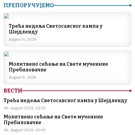
ПРЕПОРУЧУЈЕМО
c
k
e
er
at
ai
p
e
e
gr
s
l
y
b
dI
a
A
Li
Трећа недеља Светосавског кампа у
Шејдленду
o
n
m
p
n
August 6, 2026
o
p
k
k
Молитвено сећање на Свете мученике
Пребиловачке
August 6, 2026
ВЕСТИ
Трећа недеља Светосавског кампа у Шејдленду
06. August 2026. 02:12
Молитвено сећање на Свете мученике
Пребиловачке
06. August 2026. 01:49