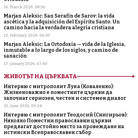
16. March 2026. 08:56
Marjan Aleksic: San Serafín de Sarov: la vida
ascética y la adquisición del Espíritu Santo. Un
camino hacia la verdadera alegría cristiana
12. February 2026. 06:00
Marjan Aleksic: La Ortodoxia — vida de la Iglesia,
inmutable a lo largo de los siglos, y camino de
sanación
17. January 2026. 07:40
ЖИВОТЪТ НА ЦЪРКВАТА
Интервю с митрополит Лука (Коваленко):
Жизненоважно е поместните църкви да
започнат сериозен, честен и системен диалог
25. June 2026. 09:24
Интервю с митрополит Теодосий (Снигирьов):
Няколко Поместни православни църкви
предлагат достойно място за провеждане на
истински Всеправославен събор