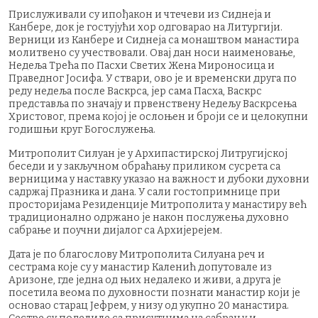
Прислуживали су ипођакон и чтечеви из Сиднеја и
Канбере, док је гостујући хор одговарао на Литургији.
Верници из Канбере и Сиднеја са монаштвом манастира
молитвено су учествовали. Овај дан носи наименовање,
Недеља Трећа по Пасхи Светих Жена Мироносица и
Праведног Јосифа. У ствари, ово је и временски друга по
реду недеља после Васкрса, јер сама Пасха, Васкрс
представља по значају и првенствену Недељу Васкрсења
Христовог, према којој је ослоњен и броји се и целокупни
годишњи круг Богослужења.
Митрополит Силуан је у Архипастирској Литругијској
беседи и у закључном обраћању приликом сусрета са
верницима у наставку указао на важност и дубоки духовни
садржај Празника и дана. У сали гостопримнице при
просторијама Резиденције Митрополита у манастиру већ
традиционално одржано је након послужења духовно
сабрање и поучни дијалог са Архијерејем.
Дата је по благослову Митрополита Силуана реч и
сестрама које су у манастир Каленић допутовале из
Аризоне, где једна од њих недалеко и живи, а друга је
посетила веома по духовности познати манастир који је
основао старац Јефрем, у низу од укупно 20 манастира.