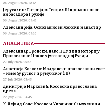
06. August 2026. 10:12
Јерусалим: Патријарх Теофил III примио новог
амбасадора Грузије
06. August 2026. 09:41
Александрија: Основан нови женски манастир
06. August 2026. 09:16
АНАЛИТИКА
Александар Гронски: Како ПЦУ види историју
Православне Цркве у југозападној Русији
27. July 2026. 05:46
Анастасја Коскело: Молдавски православни свет
– између руског и румунског (III)
27. July 2026. 03:43
Димитрије Марковић: Косовска православна
црква
22. July 2026. 04:45
Х. Дејвид Солс: Косово и Украјина: Самученици