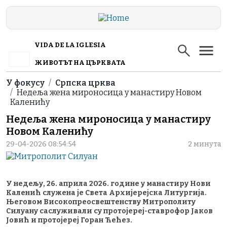
Skip to main content
VIDA DE LA IGLESIA
ЖИВОТЪТ НА ЦЪРКВАТА
Breadcrumb
У фокусу
Српска црква
Недеља жена мироносица у манастиру Новом
Каленићу
Недеља жена мироносица у манастиру
Новом Каленићу
29-04-2026 08:54:54
2 минута
У недељу, 26. априла 2026. године у манастиру Нови
Каленић служена је Света Архијерејска Литургија.
Његовом Високопреосвештенству Митрополиту
Силуану саслуживали су протојереј-ставрофор Јаков
Јовић и протојереј Горан Ћећез.