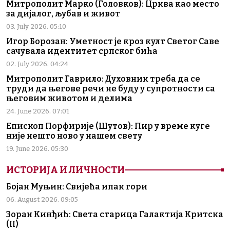
Митрополит Марко (Головков): Црква као место
за дијалог, љубав и живот
03. July 2026. 05:10
Игор Борозан: Уметност је кроз култ Светог Саве
сачувала идентитет српског бића
02. July 2026. 04:24
Митрополит Гаврило: Духовник треба да се
труди да његове речи не буду у супротности са
његовим животом и делима
24. June 2026. 07:01
Епископ Порфирије (Шутов): Пир у време куге
није нешто ново у нашем свету
19. June 2026. 05:30
ИСТОРИЈА И ЛИЧНОСТИ
Бојан Муњин: Свијећа ипак гори
06. August 2026. 09:05
Зоран Кинђић: Света старица Галактија Критска
(II)