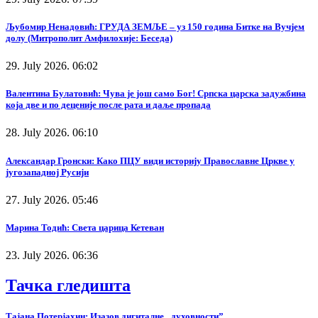
Љубомир Ненадовић: ГРУДА ЗЕМЉЕ – уз 150 година Битке на Вучјем
долу (Митрополит Амфилохије: Беседа)
29. July 2026. 06:02
Валентина Булатовић: Чува је још само Бог! Српска царска задужбина
која две и по деценије после рата и даље пропада
28. July 2026. 06:10
Александар Гронски: Како ПЦУ види историју Православне Цркве у
југозападној Русији
27. July 2026. 05:46
Марина Тодић: Света царица Кетеван
23. July 2026. 06:36
Тачка гледишта
Тајана Потерјахин: Изазов дигиталне „духовности”