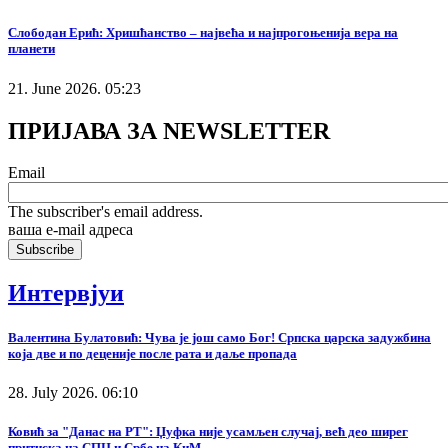
Слободан Ерић: Хришћанство – највећа и најпрогоњенија вера на
планети
21. June 2026. 05:23
ПРИЈАВА ЗА NEWSLETTER
Email
The subscriber's email address.
ваша е-mail адреса
Интервјуи
Валентина Булатовић: Чува је још само Бог! Српска царска задужбина
која две и по деценије после рата и даље пропада
28. July 2026. 06:10
Ковић за "Данас на РТ": Џуфка није усамљен случај, већ део ширег
притиска на СПЦ и Србе на КиМ