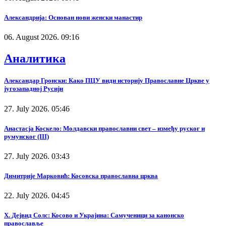
Александрија: Основан нови женски манастир
06. August 2026. 09:16
Аналитика
Александар Гронски: Како ПЦУ види историју Православне Цркве у
југозападној Русији
27. July 2026. 05:46
Анастасја Коскело: Молдавски православни свет – између руског и
румунског (III)
27. July 2026. 03:43
Димитрије Марковић: Косовска православна црква
22. July 2026. 04:45
Х. Дејвид Солс: Косово и Украјина: Самученици за канонско
православље