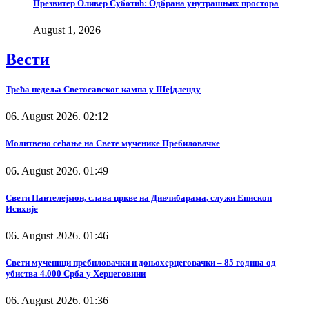
Презвитер Оливер Суботић: Одбрана унутрашњих простора
August 1, 2026
Вести
Трећа недеља Светосавског кампа у Шејдленду
06. August 2026. 02:12
Молитвено сећање на Свете мученике Пребиловачке
06. August 2026. 01:49
Свети Пантелејмон, слава цркве на Дивчибарама, служи Епископ
Исихије
06. August 2026. 01:46
Свети мученици пребиловачки и доњохерцеговачки – 85 година од
убиства 4.000 Срба у Херцеговини
06. August 2026. 01:36