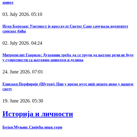
живот
03. July 2026. 05:10
Игор Борозан: Уметност је кроз култ Светог Саве сачувала идентитет
српског бића
02. July 2026. 04:24
Митрополит Гаврило: Духовник треба да се труди да његове речи не буду
у супротности са његовим животом и делима
24. June 2026. 07:01
Епископ Порфирије (Шутов): Пир у време куге није нешто ново у нашем
свету
19. June 2026. 05:30
Историја и личности
Бојан Муњин: Свијећа ипак гори