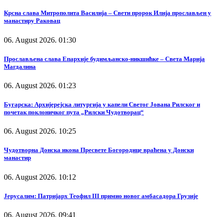
Крсна слава Митрополита Василија – Свети пророк Илија прослављен у
манастиру Раковац
06. August 2026. 01:30
Прослављена слава Епархије будимљанско-никшићке – Света Марија
Магдалина
06. August 2026. 01:23
Бугарска: Архијерејска литургија у капели Светог Јована Рилског и
почетак поклоничког пута „Рилски Чудотворац“
06. August 2026. 10:25
Чудотворна Донска икона Пресвете Богородице враћена у Донски
манастир
06. August 2026. 10:12
Јерусалим: Патријарх Теофил III примио новог амбасадора Грузије
06. August 2026. 09:41