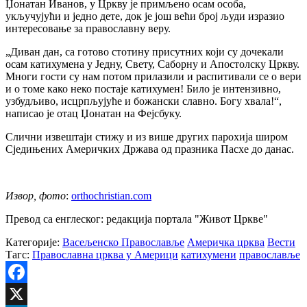
Џонатан Иванов, у Цркву је примљено осам особа,
укључујући и једно дете, док је још већи број људи изразио
интересовање за православну веру.
„Диван дан, са готово стотину присутних који су дочекали
осам катихумена у Једну, Свету, Саборну и Апостолску Цркву.
Многи гости су нам потом прилазили и распитивали се о вери
и о томе како неко постаје катихумен! Било је интензивно,
узбудљиво, исцрпљујуће и божански славно. Богу хвала!“,
написао је отац Џонатан на Фејсбуку.
Слични извештаји стижу и из више других парохија широм
Сједињених Америчких Држава од празника Пасхе до данас.
Извор, фото
:
orthochristian.com
Превод са енглеског: редакција портала "Живот Цркве"
Категорије:
Васељенско Православље
Америчка црква
Вести
Тагс:
Православна црква у Америци
катихумени
православље
Facebook