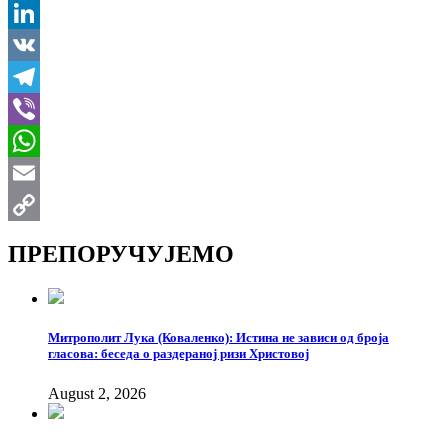
X
LinkedIn
VK
Telegram
Viber
WhatsApp
Email
Copy
ПРЕПОРУЧУЈЕМО
Link
Митрополит Лука (Коваленко): Истина не зависи од броја
гласова: беседа о раздераној ризи Христовој
August 2, 2026