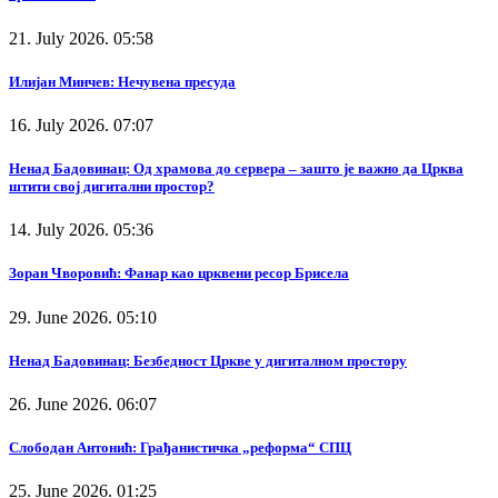
21. July 2026. 05:58
Илијан Минчев: Нечувена пресуда
16. July 2026. 07:07
Ненад Бадовинац: Од храмова до сервера – зашто је важно да Црква
штити свој дигитални простор?
14. July 2026. 05:36
Зоран Чворовић: Фанар као црквени ресор Брисела
29. June 2026. 05:10
Ненад Бадовинац: Безбедност Цркве у дигиталном простору
26. June 2026. 06:07
Слободан Антонић: Грађанистичка „реформа“ СПЦ
25. June 2026. 01:25