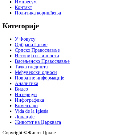
Импресум
Контакт
Политика коришћења
Категорије
У Фокусу
Одбрана Цркве
Српско Православље
Историја и личности
Васељенско Православље
Тачка гледишта
Међуверски односи
Повратне информације
Аналитика
Видео
Интервјуи
Инфографика
Коментари
Vida de la Iglesia
Донације
Животът на Църквата
Copyright ©Живот Цркве