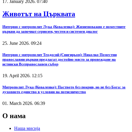
17. January 2026. 07:40
Животът на Църквата
Интервю с митрополит Лука (Коваленко): Жизненоважно е поместните
църкви да започнат сериозен, честен и системен диалог
25. June 2026. 09:24
Интервю с митрополит Теодосий (Снигирьов): Няколко Поместни
православни църкви предлагат достойно място за провеждане на
истински Всеправославен събор
19. April 2026. 12:15
Митрополит Лука (Коваленко): Паството без покрив, но не без Бога: за
духовното единство в условия на потисничество
01. March 2026. 06:39
О нама
Наша мисија