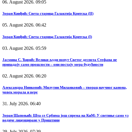
06. August 2026. 09:05
Зоран Кинђић: Света старица Галактија Критска (II)
05. August 2026. 06:42
Зоран Кинђић: Света старица Галактија Критска (I)
03. August 2026. 05:59
Јасмина С. Ћирић: Велики људи попут Светог деспота Стефана не
припадају само прошлости – они постају мера будућности
02. August 2026. 06:20
Александра Нинковић: Милутин Миланковић – творац научног канона,
човек морала и вере
31. July 2026. 06:40
Зоран Шапоњић: Шта се Србима још спрема на КиМ: У светиње само уз
водиче лиценциране у Приштини
29. July 2026. 07:39