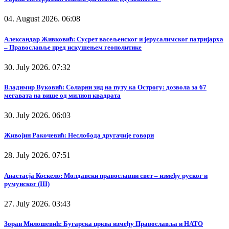
04. August 2026. 06:08
Александар Живковић: Сусрет васељенског и јерусалимског патријарха
– Православље пред искушењем геополитике
30. July 2026. 07:32
Владимир Вуковић: Соларни зид на путу ка Острогу: дозвола за 67
мегавата на више од милион квадрата
30. July 2026. 06:03
Живојин Ракочевић: Неслобода другачије говори
28. July 2026. 07:51
Анастасја Коскело: Молдавски православни свет – између руског и
румунског (III)
27. July 2026. 03:43
Зоран Милошевић: Бугарска црква између Православља и НАТО