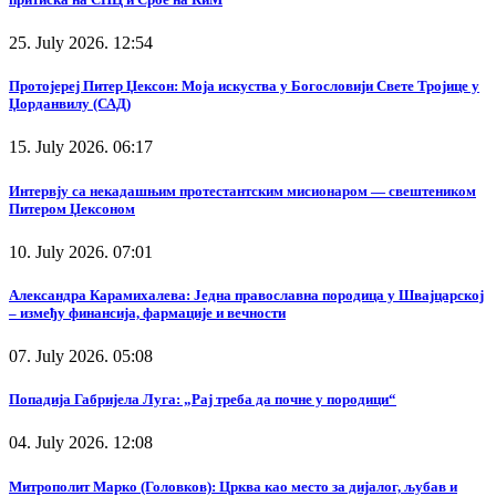
25. July 2026. 12:54
Протојереј Питер Џексон: Моја искуства у Богословији Свете Тројице у
Џорданвилу (САД)
15. July 2026. 06:17
Интервју са некадашњим протестантским мисионаром — свештеником
Питером Џексоном
10. July 2026. 07:01
Александра Карамихалева: Једна православна породица у Швајцарској
– између финансија, фармације и вечности
07. July 2026. 05:08
Попадија Габријела Луга: „Рај треба да почне у породици“
04. July 2026. 12:08
Митрополит Марко (Головков): Црква као место за дијалог, љубав и