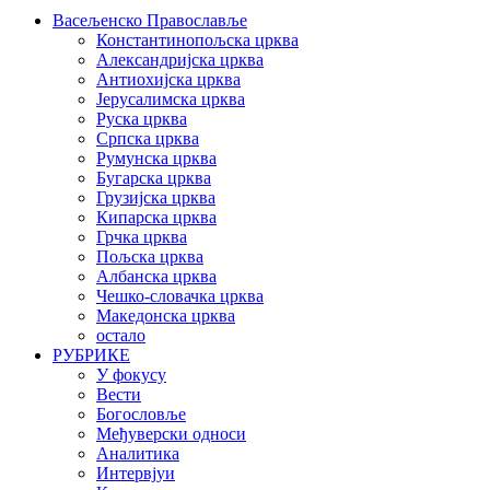
Васељенско Православље
Константинопољска црква
Александријска црква
Антиохијска црква
Јерусалимска црква
Руска црква
Српска црква
Румунска црква
Бугарска црква
Грузијска црква
Кипарска црква
Грчка црква
Пољска црква
Албанска црква
Чешко-словачка црква
Македонска црква
остало
РУБРИКЕ
У фокусу
Вести
Богословље
Међуверски односи
Аналитика
Интервјуи