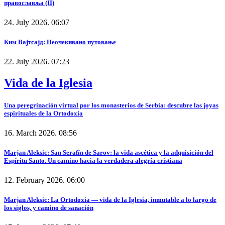
православља (II)
24. July 2026. 06:07
Ким Вајтсајд: Неочекивано путовање
22. July 2026. 07:23
Vida de la Iglesia
Una peregrinación virtual por los monasterios de Serbia: descubre las joyas
espirituales de la Ortodoxia
16. March 2026. 08:56
Marjan Aleksic: San Serafín de Sarov: la vida ascética y la adquisición del
Espíritu Santo. Un camino hacia la verdadera alegría cristiana
12. February 2026. 06:00
Marjan Aleksic: La Ortodoxia — vida de la Iglesia, inmutable a lo largo de
los siglos, y camino de sanación