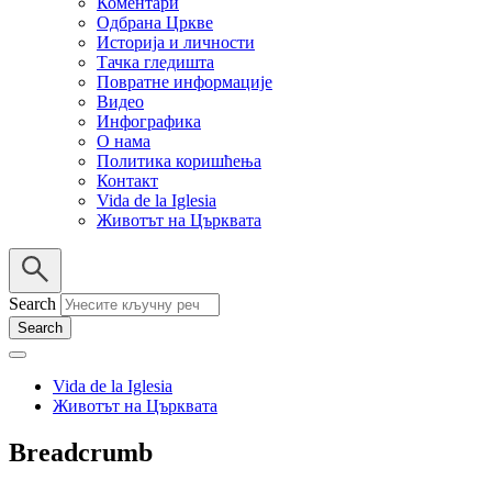
Коментари
Одбрана Цркве
Историја и личности
Тачка гледишта
Повратне информације
Видео
Инфографика
О нама
Политика коришћења
Контакт
Vida de la Iglesia
Животът на Църквата
Search
Vida de la Iglesia
Животът на Църквата
Breadcrumb