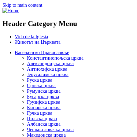
Skip to main content
Header Category Menu
Vida de la Iglesia
Животът на Църквата
Васељенско Православље
Константинопољска црква
Александријска црква
Антиохијска црква
Јерусалимска црква
Руска црква
Српска црква
Румунска црква
Бугарска црква
Грузијска црква
Кипарска црква
Грчка црква
Пољска црква
Албанска црква
Чешко-словачка црква
Македонска црква