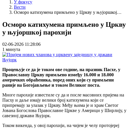
У фокусу
Вести
Осморо катихумена примљено у Цркву у њујоршкој…
Осморо катихумена примљено у Цркву
у њујоршкој парохији
02-06-2026 11:28:06
1 минута
Процењује се да је током ове године, на празник Пасхе, у
Православну Цркву примљено између 16.000 и 18.000
америчких обраћеника, поред оних који су примљени
раније на Богојављење и током Великог поста.
Многе парохије известиле су да и после масовних пријема на
Пасху и даље имају велики број катихумена који се
припремају за улазак у Цркву. Међу њима је и храм Светог
Јована Богослова Православне Цркве у Америци у Ширлију, у
савезној држави Њујорк.
Током викенда, у овој парохији, на чијем је челу протојереј