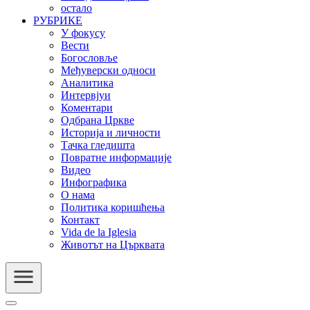
остало
РУБРИКЕ
У фокусу
Вести
Богословље
Међуверски односи
Аналитика
Интервјуи
Коментари
Одбрана Цркве
Историја и личности
Тачка гледишта
Повратне информације
Видео
Инфографика
О нама
Политика коришћења
Контакт
Vida de la Iglesia
Животът на Църквата