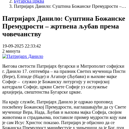
Бугарска црква
Патријарх Данило: Суштина Божанске Премудрости –…
Патријарх Данило: Суштина Божанске
Премудрости – жртвена љубав према
човечанству
19-09-2025 22:33:42
2 минута
Његова светости Патријарх бугарски и Митрополит софијски
г. Данило 17. септембра – на празник Светих мученица Писти
(Вере), Елпиде (Наде) и Агапије (Љубави) и њихове мајке
Софије – служио је Божанску литургију у историјској
катедрали Софије, цркви Свете Софије уз саслужење
архијереја, свештенства Бугарске цркве.
На крају службе, Патријарх Данило је одржао проповед
посвећену Божанској Премудрости, наглашавајући да су Свете
мученице Вера, Нада, Љубав и њихова мајка Софија, својим
животима и страдањима, поставиле пример мудрости коју нам
је сам Исус Христос показао. Патријарх је објаснио да се
Божанска Премудрост манифестује у чињеници да је Бог, пун