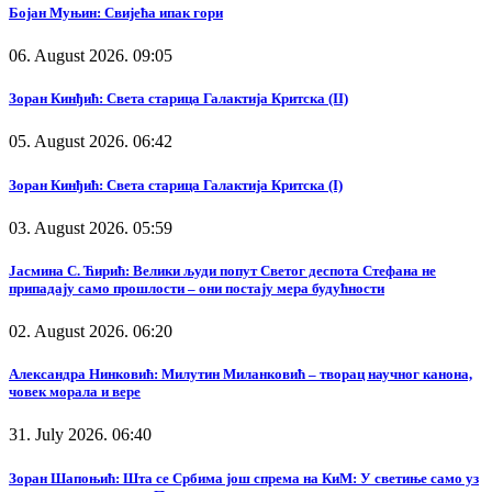
Бојан Муњин: Свијећа ипак гори
06. August 2026. 09:05
Зоран Кинђић: Света старица Галактија Критска (II)
05. August 2026. 06:42
Зоран Кинђић: Света старица Галактија Критска (I)
03. August 2026. 05:59
Јасмина С. Ћирић: Велики људи попут Светог деспота Стефана не
припадају само прошлости – они постају мера будућности
02. August 2026. 06:20
Александра Нинковић: Милутин Миланковић – творац научног канона,
човек морала и вере
31. July 2026. 06:40
Зоран Шапоњић: Шта се Србима још спрема на КиМ: У светиње само уз