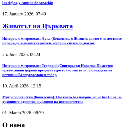
los siglos, y camino de sanación
17. January 2026. 07:40
Животът на Църквата
Интервю с митрополит Лука (Коваленко): Жизненоважно е поместните
църкви да започнат сериозен, честен и системен диалог
25. June 2026. 09:24
Интервю с митрополит Теодосий (Снигирьов): Няколко Поместни
православни църкви предлагат достойно място за провеждане на
истински Всеправославен събор
19. April 2026. 12:15
Митрополит Лука (Коваленко): Паството без покрив, но не без Бога: за
духовното единство в условия на потисничество
01. March 2026. 06:39
О нама