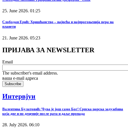
25. June 2026. 01:25
Слободан Ерић: Хришћанство – највећа и најпрогоњенија вера на
планети
21. June 2026. 05:23
ПРИЈАВА ЗА NEWSLETTER
Email
The subscriber's email address.
ваша е-mail адреса
Интервјуи
Валентина Булатовић: Чува је још само Бог! Српска царска задужбина
која две и по деценије после рата и даље пропада
28. July 2026. 06:10