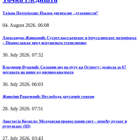
Тајана Потерјахин: Изазов дигиталне „духовности”
04. August 2026. 06:08
Александар Живковић: Сусрет васељенског и јерусалимског патријарха
– Православље пред искушењем геополитике
30. July 2026. 07:32
Владимир Вуковић: Соларни зид на путу ка Острогу: дозвола за 67
мегавата на више од милион квадрата
30. July 2026. 06:03
Живојин Ракочевић: Неслобода другачије говори
28. July 2026. 07:51
Анастасја Коскело: Молдавски православни свет – између руског и
румунског (III)
27. July 2026. 03:43