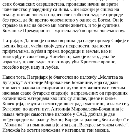
свих божанских савршенстава, пронашао начин да врати
човечанство у заједницу са Њим. Син Божији је сишао на
земљу, постао човек и поднео све слабости људске природе
без греха, да би вратио човечанство у однос са Богом. Он је
страдао за нас да бисмо ми могли живети, и то је суштина
Божанске Премудрости – жртвена љубав према човечанству.
Патријарх Данило је позвао вернике да следе пример Софије и
њених ћерки, учећи своју децу искрености, оданости
пријатељима, љубави према породици и земљи, као и
милосрђу и саосећању. Чинећи то, како је казао, деца ће
израсти у праве људе, отелотворујући Христове врлине,
посебно веру, наду и љубав.
Након тога, Патријарх је благословио изложбу „Молитва за
Бугарску“ Антоније Мироваљеве-Божанине, која садржи
тринаест радова инспирисаних духовним животом и светим
иконама сваке бугарске епархије, направљених од природних
ботаничких материјала као што су лишће, цвеће и биље.
Колекција, резултат осмогодишњег рада уметнице, излаже се у
Бугарској по други пут. Антонија Мироваљева-Божанина је
имала четири самосталне изложбе у САД, добила је две
међународне награде у Јужној Кореји за радове „Бели анђео“ и
„Молитва“, а номинована је и за рад „Васкрсење током олује“.
Изложба ће остати изложена у катедрали три месеца.