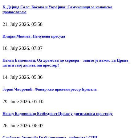
Х. Дејвид Солс: Косово и Украјина: Самученици за канонско
православље
21. July 2026. 05:58
Илијан Минчев: Нечувена пресуда
16. July 2026. 07:07
Ненад Бадовинац: Од храмова до сервера – зашто је важно да Црква
штити свој дигитални простор?
14. July 2026. 05:36
Зоран Чворовић: Фанар као црквени ресор Брисела
29. June 2026. 05:10
Ненад Бадовинац: Безбедност Цркве у дигиталном простору
26. June 2026. 06:07
Слободан Антонић: Грађанистичка „реформа“ СПЦ