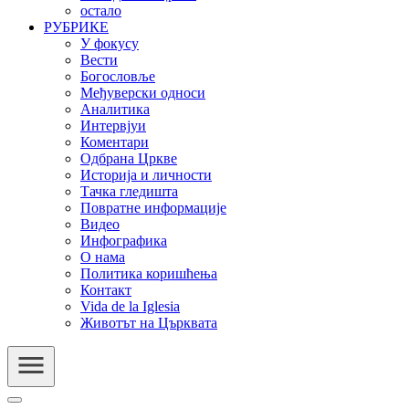
остало
РУБРИКЕ
У фокусу
Вести
Богословље
Међуверски односи
Аналитика
Интервјуи
Коментари
Одбрана Цркве
Историја и личности
Тачка гледишта
Повратне информације
Видео
Инфографика
О нама
Политика коришћења
Контакт
Vida de la Iglesia
Животът на Църквата