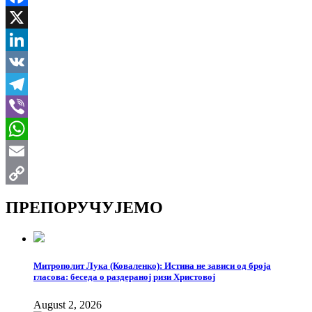
Facebook
X
LinkedIn
VK
Telegram
Viber
WhatsApp
Email
Copy
ПРЕПОРУЧУЈЕМО
Link
Митрополит Лука (Коваленко): Истина не зависи од броја
гласова: беседа о раздераној ризи Христовој
August 2, 2026