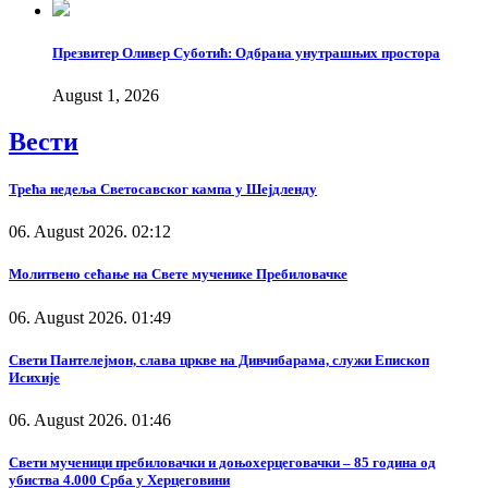
Презвитер Оливер Суботић: Одбрана унутрашњих простора
August 1, 2026
Вести
Трећа недеља Светосавског кампа у Шејдленду
06. August 2026. 02:12
Молитвено сећање на Свете мученике Пребиловачке
06. August 2026. 01:49
Свети Пантелејмон, слава цркве на Дивчибарама, служи Епископ
Исихије
06. August 2026. 01:46
Свети мученици пребиловачки и доњохерцеговачки – 85 година од
убиства 4.000 Срба у Херцеговини