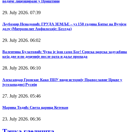
водиче лиценциране у Приштини
29. July 2026. 07:39
Љубомир Ненадовић: ГРУДА ЗЕМЉЕ – уз 150 година Битке на Вучјем
долу (Митрополит Амфилохије: Беседа)
29. July 2026. 06:02
Валентина Булатовић: Чува је још само Бог! Српска царска задужбина
која две и по деценије после рата и даље пропада
28. July 2026. 06:10
Александар Гронски: Како ПЦУ види историју Православне Цркве у
југозападној Русији
27. July 2026. 05:46
Марина Тодић: Света царица Кетеван
23. July 2026. 06:36
Тачка гледишта