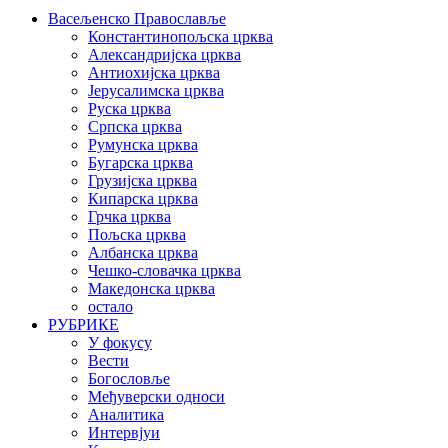
Васељенско Православље
Константинопољска црква
Александријска црква
Антиохијска црква
Јерусалимска црква
Руска црква
Српска црква
Румунска црква
Бугарска црква
Грузијска црква
Кипарска црква
Грчка црква
Пољска црква
Албанска црква
Чешко-словачка црква
Македонска црква
остало
РУБРИКЕ
У фокусу
Вести
Богословље
Међуверски односи
Аналитика
Интервјуи