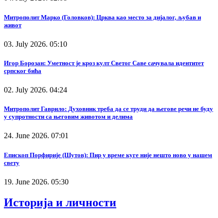
Митрополит Марко (Головков): Црква као место за дијалог, љубав и
живот
03. July 2026. 05:10
Игор Борозан: Уметност је кроз култ Светог Саве сачувала идентитет
српског бића
02. July 2026. 04:24
Митрополит Гаврило: Духовник треба да се труди да његове речи не буду
у супротности са његовим животом и делима
24. June 2026. 07:01
Епископ Порфирије (Шутов): Пир у време куге није нешто ново у нашем
свету
19. June 2026. 05:30
Историја и личности