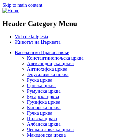
Skip to main content
Header Category Menu
Vida de la Iglesia
Животът на Църквата
Васељенско Православље
Константинопољска црква
Александријска црква
Антиохијска црква
Јерусалимска црква
Руска црква
Српска црква
Румунска црква
Бугарска црква
Грузијска црква
Кипарска црква
Грчка црква
Пољска црква
Албанска црква
Чешко-словачка црква
Македонска црква