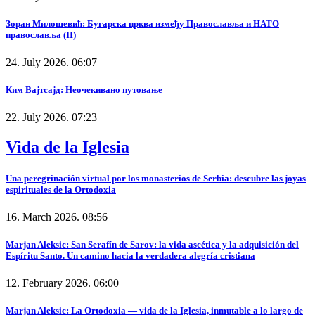
Зоран Милошевић: Бугарска црква између Православља и НАТО
православља (II)
24. July 2026. 06:07
Ким Вајтсајд: Неочекивано путовање
22. July 2026. 07:23
Vida de la Iglesia
Una peregrinación virtual por los monasterios de Serbia: descubre las joyas
espirituales de la Ortodoxia
16. March 2026. 08:56
Marjan Aleksic: San Serafín de Sarov: la vida ascética y la adquisición del
Espíritu Santo. Un camino hacia la verdadera alegría cristiana
12. February 2026. 06:00
Marjan Aleksic: La Ortodoxia — vida de la Iglesia, inmutable a lo largo de