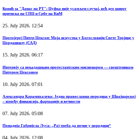
Ковић за "Данас на РТ": Џуфка није усамљен случај, већ део ширег
притиска на СПЦ и Србе на КиМ
25. July 2026. 12:54
Протојереј Питер Џексон: Моја искуства у Богословији Свете Тројице у
Џорданвилу (САД)
15. July 2026. 06:17
Интервју са некадашњим протестантским мисионаром — свештеником
Питером Џексоном
10. July 2026. 07:01
Александра Карамихалева: Једна православна породица у Швајцарској
– између финансија, фармације и вечности
07. July 2026. 05:08
Попадија Габријела Луга: „Рај треба да почне у породици“
04. July 2026. 12:08