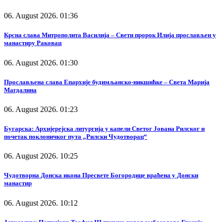
06. August 2026. 01:36
Крсна слава Митрополита Василија – Свети пророк Илија прослављен у
манастиру Раковац
06. August 2026. 01:30
Прослављена слава Епархије будимљанско-никшићке – Света Марија
Магдалина
06. August 2026. 01:23
Бугарска: Архијерејска литургија у капели Светог Јована Рилског и
почетак поклоничког пута „Рилски Чудотворац“
06. August 2026. 10:25
Чудотворна Донска икона Пресвете Богородице враћена у Донски
манастир
06. August 2026. 10:12