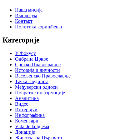
Наша мисија
Импресум
Контакт
Политика коришћења
Категорије
У Фокусу
Одбрана Цркве
Српско Православље
Историја и личности
Васељенско Православље
Тачка гледишта
Међуверски односи
Повратне информације
Аналитика
Видео
Интервјуи
Инфографика
Коментари
Vida de la Iglesia
Донације
Животът на Църквата