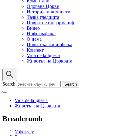
Коментари
Одбрана Цркве
Историја и личности
Тачка гледишта
Повратне информације
Видео
Инфографика
О нама
Политика коришћења
Контакт
Vida de la Iglesia
Животът на Църквата
Search
Vida de la Iglesia
Животът на Църквата
Breadcrumb
У фокусу