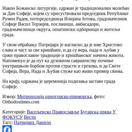
Након Божанске литургије, одржан је традиционални молебан
за Дан Софије, којем су присуствовали председник Републике
Румен Радев, потпредседница Илијана Јотова, градоначелник
Софије Васил Терзијев, посланици, амбасадори,
градоначелници округа, општински одборници и житељи
града.
У свом обраћању Патријарх је нагласио да је име Христово
слава и част за све хришћане, и да су вера, нада и љубав у
сржи православне традиције и хришћанског начина живота.
Напоменуо је да пут ка духовном савршенству почиње
унутрашњом борбом против страсти и грехова, и да Свете
Софија, Вера, Нада и Љубав служе као живи пример свима.
На крају, одржана је церемонија подизања заставе града
Софије.
Извор:
Митрополија црногорско-приморска
, фото:
Оrthodoxtimes.com
Категорије:
Васељенско Православље
Бугарска црква
У
ФОКУСУ
Вести
Тагс:
Патријарх Данило