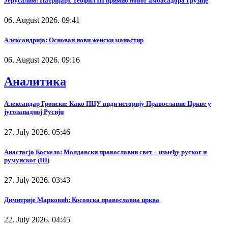
Јерусалим: Патријарх Теофил III примио новог амбасадора Грузије
06. August 2026. 09:41
Александрија: Основан нови женски манастир
06. August 2026. 09:16
Аналитика
Александар Гронски: Како ПЦУ види историју Православне Цркве у
југозападној Русији
27. July 2026. 05:46
Анастасја Коскело: Молдавски православни свет – између руског и
румунског (III)
27. July 2026. 03:43
Димитрије Марковић: Косовска православна црква
22. July 2026. 04:45