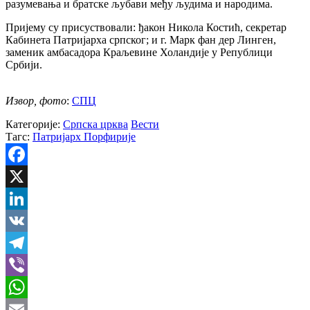
разумевања и братске љубави међу људима и народима.
Пријему су присуствовали: ђакон Никола Костић, секретар
Кабинета Патријарха српског; и г. Марк фан дер Линген,
заменик амбасадора Краљевине Холандије у Републици
Србији.
Извор, фото
:
СПЦ
Категорије:
Српска црква
Вести
Тагс:
Патријарх Порфирије
Facebook
X
LinkedIn
VK
Telegram
Viber
WhatsApp