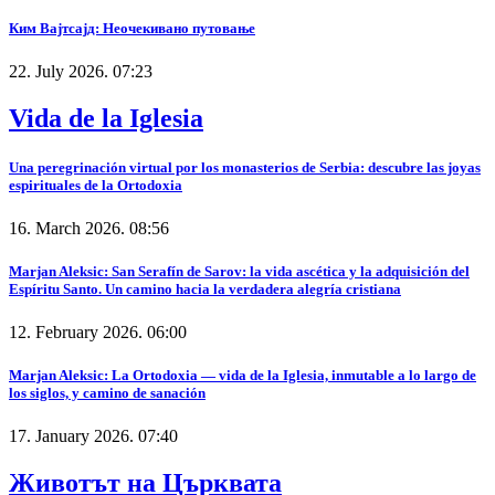
Ким Вајтсајд: Неочекивано путовање
22. July 2026. 07:23
Vida de la Iglesia
Una peregrinación virtual por los monasterios de Serbia: descubre las joyas
espirituales de la Ortodoxia
16. March 2026. 08:56
Marjan Aleksic: San Serafín de Sarov: la vida ascética y la adquisición del
Espíritu Santo. Un camino hacia la verdadera alegría cristiana
12. February 2026. 06:00
Marjan Aleksic: La Ortodoxia — vida de la Iglesia, inmutable a lo largo de
los siglos, y camino de sanación
17. January 2026. 07:40
Животът на Църквата