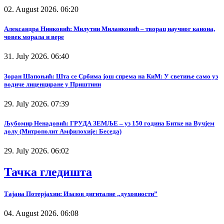
02. August 2026. 06:20
Александра Нинковић: Милутин Миланковић – творац научног канона,
човек морала и вере
31. July 2026. 06:40
Зоран Шапоњић: Шта се Србима још спрема на КиМ: У светиње само уз
водиче лиценциране у Приштини
29. July 2026. 07:39
Љубомир Ненадовић: ГРУДА ЗЕМЉЕ – уз 150 година Битке на Вучјем
долу (Митрополит Амфилохије: Беседа)
29. July 2026. 06:02
Тачка гледишта
Тајана Потерјахин: Изазов дигиталне „духовности”
04. August 2026. 06:08