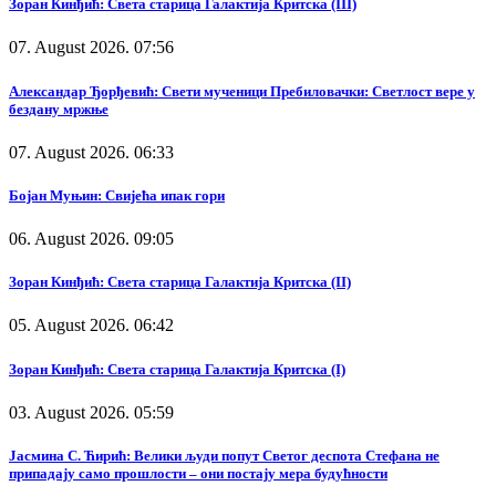
Зоран Кинђић: Света старица Галактија Критска (III)
07. August 2026. 07:56
Александар Ђорђевић: Свети мученици Пребиловачки: Светлост вере у
бездану мржње
07. August 2026. 06:33
Бојан Муњин: Свијећа ипак гори
06. August 2026. 09:05
Зоран Кинђић: Света старица Галактија Критска (II)
05. August 2026. 06:42
Зоран Кинђић: Света старица Галактија Критска (I)
03. August 2026. 05:59
Јасмина С. Ћирић: Велики људи попут Светог деспота Стефана не
припадају само прошлости – они постају мера будућности