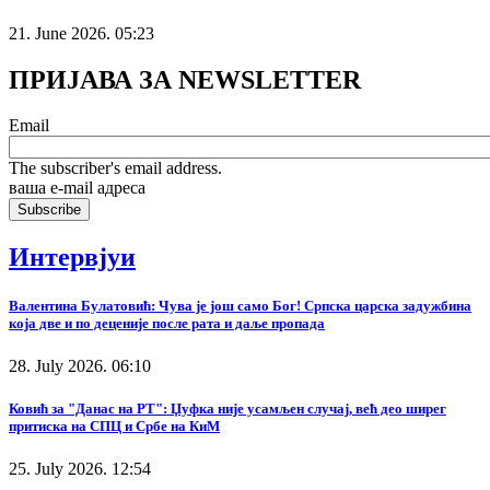
21. June 2026. 05:23
ПРИЈАВА ЗА NEWSLETTER
Email
The subscriber's email address.
ваша е-mail адреса
Интервјуи
Валентина Булатовић: Чува је још само Бог! Српска царска задужбина
која две и по деценије после рата и даље пропада
28. July 2026. 06:10
Ковић за "Данас на РТ": Џуфка није усамљен случај, већ део ширег
притиска на СПЦ и Србе на КиМ
25. July 2026. 12:54