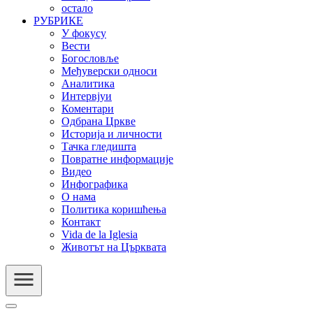
остало
РУБРИКЕ
У фокусу
Вести
Богословље
Међуверски односи
Аналитика
Интервјуи
Коментари
Одбрана Цркве
Историја и личности
Тачка гледишта
Повратне информације
Видео
Инфографика
О нама
Политика коришћења
Контакт
Vida de la Iglesia
Животът на Църквата