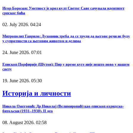
Игор Борозан: Уметност је кроз култ Светог Саве сачувала идентитет
српског бића
02. July 2026. 04:24
Митрополит Гаврило: Духовник треба да се труди да његове речи не буду
у супротности са његовим животом и делима
24. June 2026. 07:01
Епископ Порфирије (Шутов): Пир у време куге није нешто ново у нашем
свету
19. June 2026. 05:30
Историја и личности
Никола Ожеговић: Др Николај (Велимировић) као епископ охридско-
битољски (1931–1938), II део
08. August 2026. 02:58