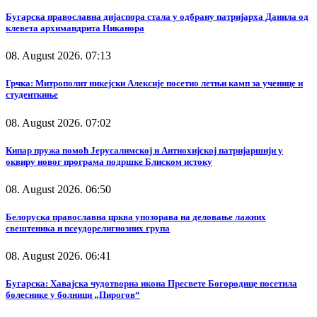
Бугарска православна дијаспора стала у одбрану патријарха Данила од
клевета архимандрита Никанора
08. August 2026. 07:13
Грчка: Митрополит никејски Алексије посетио летњи камп за ученице и
студенткиње
08. August 2026. 07:02
Кипар пружа помоћ Јерусалимској и Антиохијској патријаршији у
оквиру новог програма подршке Блиском истоку
08. August 2026. 06:50
Белоруска православна црква упозорава на деловање лажних
свештеника и псеудорелигиозних група
08. August 2026. 06:41
Бугарска: Хавајска чудотворна икона Пресвете Богородице посетила
болеснике у болници „Пирогов“