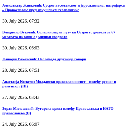
Александар Живковић: Сусрет васељенског и јерусалимског патријарха
– Православље пред искушењем геополитике
30. July 2026. 07:32
Владимир Вуковић: Соларни зид на путу ка Острогу: дозвола за 67
мегавата на више од милион квадрата
30. July 2026. 06:03
Живојин Ракочевић: Неслобода другачије говори
28. July 2026. 07:51
Анастасја Коскело: Молдавски православни свет – између руског и
румунског (III)
27. July 2026. 03:43
Зоран Милошевић: Бугарска црква између Православља и НАТО
православља (II)
24. July 2026. 06:07