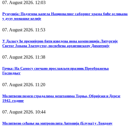
07. August 2026. 12:03
Румунија: Подземна капела Националног саборног храма биће осликана
у духу монашке келије
07. August 2026. 11:53
У Даласу ће премијерно бити изведена нова композиција Литургије
Светог Јована Златоустог, посвећена архиепископу Димитрију
07. August 2026. 11:38
Грчка: На Самосу свечано прослављен празник Преображења
Господњег
07. August 2026. 11:20
Молитвени помен страдалима мештанима Торња, Обријежи и Дерезе
1942. године
07. August 2026. 10:44
Молитвено сећање на митрополита Антонија (Блума) у Лондону