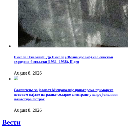
Никола Ожеговић: Др Николај (Велимировић) као епископ
охридско-битољски (1931–1938), II део
August 8, 2026
Саопштење за јавност Митрополије црногорско-приморске
поводом најаве изградње соларне електране у широј околини
манастира Острог
August 8, 2026
Вести