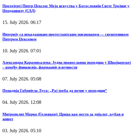
Протојереј Питер Џексон: Моја искуства у Богословији Свете Тројице у
Џорданвилу (САД)
15. July 2026. 06:17
Интервју са некадашњим протестантским мисионаром — свештеником
Питером Џексоном
10. July 2026. 07:01
Александра Карамихалева: Једна православна породица у Швајцарској
– између финансија, фармације и вечности
07. July 2026. 05:08
Попадија Габријела Луга: „Рај треба да почне у породици“
04. July 2026. 12:08
Митрополит Марко (Головков): Црква као место за дијалог, љубав и
живот
03. July 2026. 05:10