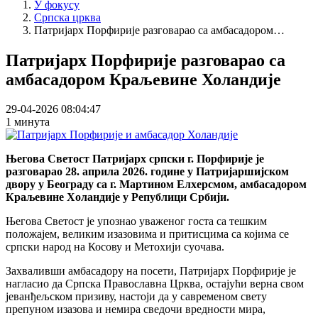
У фокусу
Српска црква
Патријарх Порфирије разговарао са амбасадором…
Патријарх Порфирије разговарао са
амбасадором Краљевине Холандије
29-04-2026 08:04:47
1 минута
Његова Светост Патријарх српски г. Порфирије је
разговарао 28. априла 2026. године у Патријаршијском
двору у Београду са г. Мартином Елхерсмом, амбасадором
Краљевине Холандије у Републици Србији.
Његова Светост је упознао уваженог госта са тешким
положајем, великим изазовима и притисцима са којима се
српски народ на Косову и Метохији суочава.
Захваливши амбасадору на посети, Патријарх Порфирије је
нагласио да Српска Православна Црква, остајући верна свом
јеванђељском призиву, настоји да у савременом свету
препуном изазова и немира сведочи вредности мира,