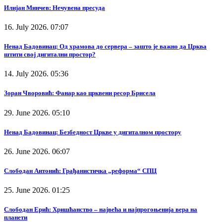
Илијан Минчев: Нечувена пресуда
16. July 2026. 07:07
Ненад Бадовинац: Од храмова до сервера – зашто је важно да Црква
штити свој дигитални простор?
14. July 2026. 05:36
Зоран Чворовић: Фанар као црквени ресор Брисела
29. June 2026. 05:10
Ненад Бадовинац: Безбедност Цркве у дигиталном простору
26. June 2026. 06:07
Слободан Антонић: Грађанистичка „реформа“ СПЦ
25. June 2026. 01:25
Слободан Ерић: Хришћанство – највећа и најпрогоњенија вера на
планети