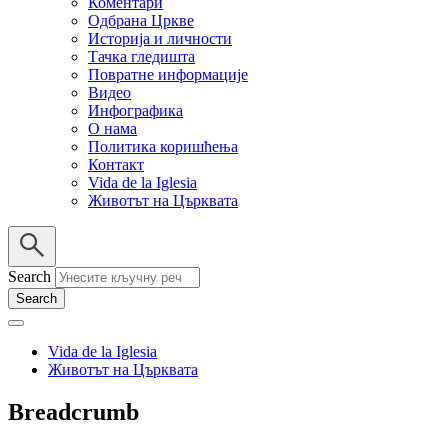
Коментари
Одбрана Цркве
Историја и личности
Тачка гледишта
Повратне информације
Видео
Инфографика
О нама
Политика коришћења
Контакт
Vida de la Iglesia
Животът на Църквата
Search
Vida de la Iglesia
Животът на Църквата
Breadcrumb