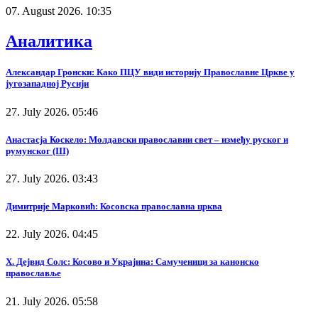
07. August 2026. 10:35
Аналитика
Александар Гронски: Како ПЦУ види историју Православне Цркве у
југозападној Русији
27. July 2026. 05:46
Анастасја Коскело: Молдавски православни свет – између руског и
румунског (III)
27. July 2026. 03:43
Димитрије Марковић: Косовска православна црква
22. July 2026. 04:45
Х. Дејвид Солс: Косово и Украјина: Самученици за канонско
православље
21. July 2026. 05:58