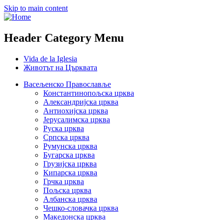
Skip to main content
Header Category Menu
Vida de la Iglesia
Животът на Църквата
Васељенско Православље
Константинопољска црква
Александријска црква
Антиохијска црква
Јерусалимска црква
Руска црква
Српска црква
Румунска црква
Бугарска црква
Грузијска црква
Кипарска црква
Грчка црква
Пољска црква
Албанска црква
Чешко-словачка црква
Македонска црква