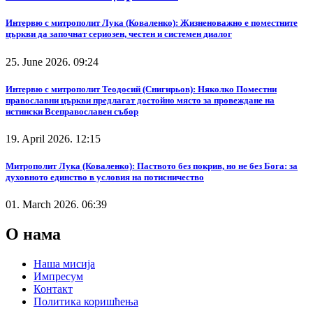
Интервю с митрополит Лука (Коваленко): Жизненоважно е поместните
църкви да започнат сериозен, честен и системен диалог
25. June 2026. 09:24
Интервю с митрополит Теодосий (Снигирьов): Няколко Поместни
православни църкви предлагат достойно място за провеждане на
истински Всеправославен събор
19. April 2026. 12:15
Митрополит Лука (Коваленко): Паството без покрив, но не без Бога: за
духовното единство в условия на потисничество
01. March 2026. 06:39
О нама
Наша мисија
Импресум
Контакт
Политика коришћења