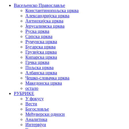
Васељенско Православље
Константинопољска црква
Александријска црква
Антиохијска црква
Јерусалимска црква
Руска црква
Српска црква
Румунска црква
Бугарска црква
Грузијска црква
Кипарска црква
Грчка црква
Пољска црква
Албанска црква
Чешко-словачка црква
Македонска црква
остало
РУБРИКЕ
У фокусу
Вести
Богословље
Међуверски односи
Аналитика
Интервјуи