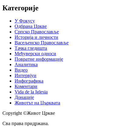
Категорије
У Фокусу
Одбрана Цркве
Српско Православље
Историја и личности
Васељенско Православље
Тачка гледишта
Међуверски односи
Повратне информације
Аналитика
Видео
Интервјуи
Инфографика
Коментари
Vida de la Iglesia
Донације
Животът на Църквата
Copyright ©Живот Цркве
Сва права придржана.