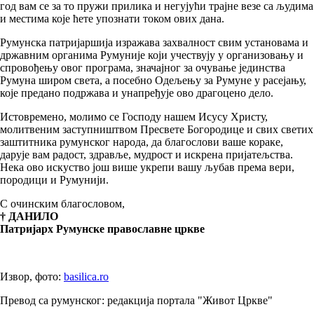
год вам се за то пружи прилика и негујући трајне везе са људима
и местима које ћете упознати током ових дана.
Румунска патријаршија изражава захвалност свим установама и
државним органима Румуније који учествују у организовању и
спровођењу овог програма, значајног за очување јединства
Румуна широм света, а посебно Одељењу за Румуне у расејању,
које предано подржава и унапређује ово драгоцено дело.
Истовремено, молимо се Господу нашем Исусу Христу,
молитвеним заступништвом Пресвете Богородице и свих светих
заштитника румунског народа, да благослови ваше кораке,
дарује вам радост, здравље, мудрост и искрена пријатељства.
Нека ово искуство још више укрепи вашу љубав према вери,
породици и Румунији.
С очинским благословом,
† ДАНИЛО
Патријарх Румунске православне цркве
Извор, фото:
basilica.ro
Превод са румунског: редакција портала "Живот Цркве"