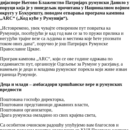
дијаспоре Његово Блаженство Патријарх румунски Данило у
поруци која је у понедељак прочитана у Националном војном
округу у Букурешту, поводом отварања програма кампова
„ARC“ („Код куће у Румунији“).
„Истовремено, увек чувајте отвореним пут повратка ка
Румунији, посећујући је кад год вам се за то пружи прилика и
негујући трајне везе са људима и местима које ћете упознати
током ових дана“, поручио је још Патријарх Румунске
Православне Цркве.
Програм кампова „ARC“, који се ове године одржава по
седамнаести пут, организује Одељење за Румуне у расејању, а
намењен је деци и младима румунског порекла који живе изван
граница Румуније.
Деца и млади – амбасадори хришћанске вере и румунских
вредности
Поштована госпођо директорка,
Поштовани представници државних власти,
Поштовани организатори,
Драга румунска омладино из свих крајева света,
Са особитом очинском радошћу упућујемо вам благослов и