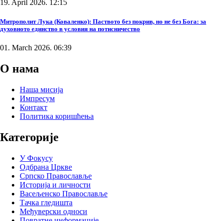
19. April 2026. 12:15
Митрополит Лука (Коваленко): Паството без покрив, но не без Бога: за
духовното единство в условия на потисничество
01. March 2026. 06:39
О нама
Наша мисија
Импресум
Контакт
Политика коришћења
Категорије
У Фокусу
Одбрана Цркве
Српско Православље
Историја и личности
Васељенско Православље
Тачка гледишта
Међуверски односи
Повратне информације