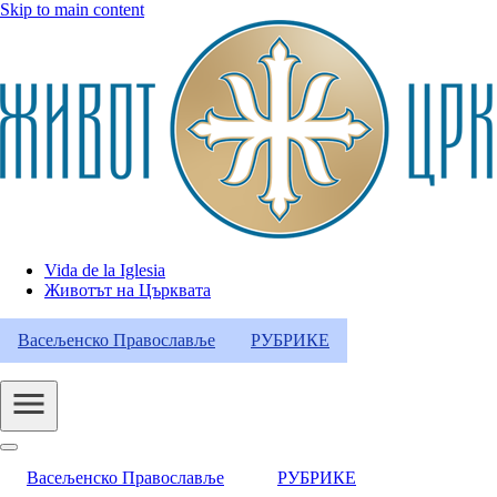
Skip to main content
Vida de la Iglesia
Животът на Църквата
Header
Category
Васељенско Православље
РУБРИКЕ
Menu
Васељенско Православље
РУБРИКЕ