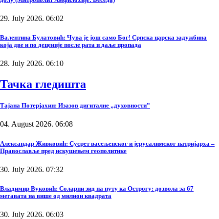
29. July 2026. 06:02
Валентина Булатовић: Чува је још само Бог! Српска царска задужбина
која две и по деценије после рата и даље пропада
28. July 2026. 06:10
Тачка гледишта
Тајана Потерјахин: Изазов дигиталне „духовности”
04. August 2026. 06:08
Александар Живковић: Сусрет васељенског и јерусалимског патријарха –
Православље пред искушењем геополитике
30. July 2026. 07:32
Владимир Вуковић: Соларни зид на путу ка Острогу: дозвола за 67
мегавата на више од милион квадрата
30. July 2026. 06:03