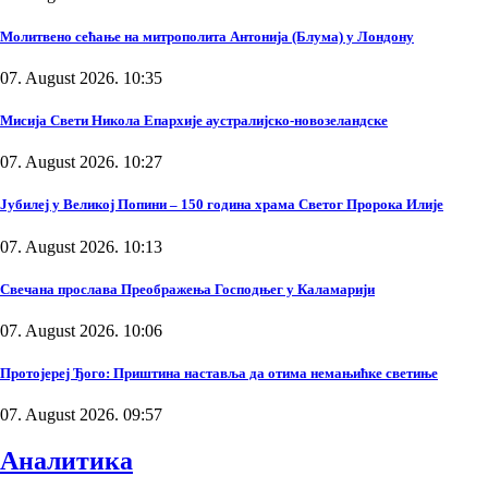
Молитвено сећање на митрополита Антонија (Блума) у Лондону
07. August 2026. 10:35
Мисија Свети Никола Епархије аустралијско-новозеландске
07. August 2026. 10:27
Јубилеј у Великој Попини – 150 година храма Светог Пророка Илије
07. August 2026. 10:13
Свечана прослава Преображења Господњег у Каламарији
07. August 2026. 10:06
Протојереј Ђого: Приштина наставља да отима немањићке светиње
07. August 2026. 09:57
Аналитика