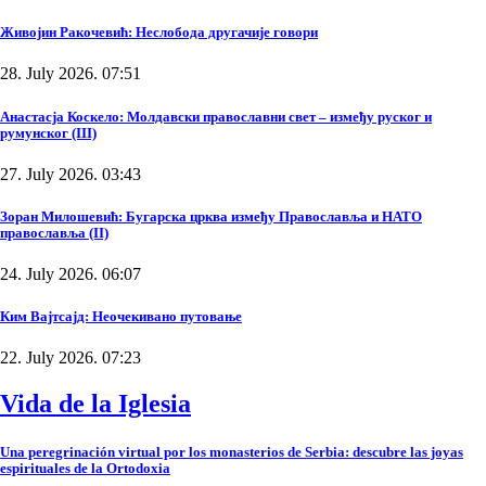
Живојин Ракочевић: Неслобода другачије говори
28. July 2026. 07:51
Анастасја Коскело: Молдавски православни свет – између руског и
румунског (III)
27. July 2026. 03:43
Зоран Милошевић: Бугарска црква између Православља и НАТО
православља (II)
24. July 2026. 06:07
Ким Вајтсајд: Неочекивано путовање
22. July 2026. 07:23
Vida de la Iglesia
Una peregrinación virtual por los monasterios de Serbia: descubre las joyas
espirituales de la Ortodoxia