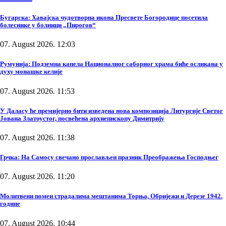
Бугарска: Хавајска чудотворна икона Пресвете Богородице посетила
болеснике у болници „Пирогов“
07. August 2026. 12:03
Румунија: Подземна капела Националног саборног храма биће осликана у
духу монашке келије
07. August 2026. 11:53
У Даласу ће премијерно бити изведена нова композиција Литургије Светог
Јована Златоустог, посвећена архиепископу Димитрију
07. August 2026. 11:38
Грчка: На Самосу свечано прослављен празник Преображења Господњег
07. August 2026. 11:20
Молитвени помен страдалима мештанима Торња, Обријежи и Дерезе 1942.
године
07. August 2026. 10:44