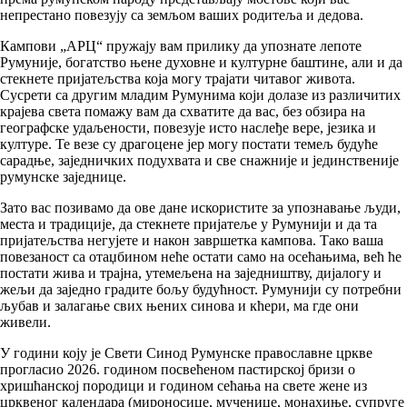
непрестано повезују са земљом ваших родитеља и дедова.
Кампови „АРЦ“ пружају вам прилику да упознате лепоте
Румуније, богатство њене духовне и културне баштине, али и да
стекнете пријатељства која могу трајати читавог живота.
Сусрети са другим младим Румунима који долазе из различитих
крајева света помажу вам да схватите да вас, без обзира на
географске удаљености, повезује исто наслеђе вере, језика и
културе. Те везе су драгоцене јер могу постати темељ будуће
сарадње, заједничких подухвата и све снажније и јединственије
румунске заједнице.
Зато вас позивамо да ове дане искористите за упознавање људи,
места и традиције, да стекнете пријатеље у Румунији и да та
пријатељства негујете и након завршетка кампова. Тако ваша
повезаност са отаџбином неће остати само на осећањима, већ ће
постати жива и трајна, утемељена на заједништву, дијалогу и
жељи да заједно градите бољу будућност. Румунији су потребни
љубав и залагање свих њених синова и кћери, ма где они
живели.
У години коју је Свети Синод Румунске православне цркве
прогласио 2026. годином посвећеном пастирској бризи о
хришћанској породици и годином сећања на свете жене из
црквеног календара (мироносице, мученице, монахиње, супруге