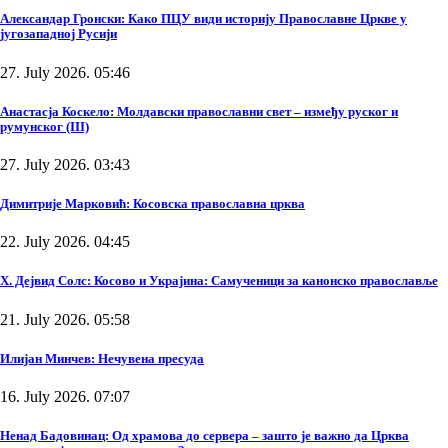
Александар Гронски: Како ПЦУ види историју Православне Цркве у
југозападној Русији
27. July 2026. 05:46
Анастасја Коскело: Молдавски православни свет – између руског и
румунског (III)
27. July 2026. 03:43
Димитрије Марковић: Косовска православна црква
22. July 2026. 04:45
Х. Дејвид Солс: Косово и Украјина: Самученици за канонско православље
21. July 2026. 05:58
Илијан Минчев: Нечувена пресуда
16. July 2026. 07:07
Ненад Бадовинац: Од храмова до сервера – зашто је важно да Црква