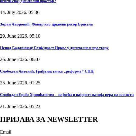
штити свој дигитални простор?
14. July 2026. 05:36
Зоран Чворовић: Фанар као црквени ресор Брисела
29. June 2026. 05:10
Ненад Бадовинац: Безбедност Цркве у дигиталном простору
26. June 2026. 06:07
Слободан Антонић: Грађанистичка „реформа“ СПЦ
25. June 2026. 01:25
Слободан Ерић: Хришћанство – највећа и најпрогоњенија вера на планети
21. June 2026. 05:23
ПРИЈАВА ЗА NEWSLETTER
Email