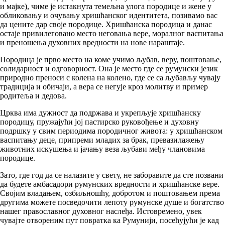
и мајке), чиме је истакнута темељна улога породице и жене у
обликовању и очувању хришћанског идентитета, позивамо вас
да цените дар своје породице. Хришћанска породица и данас
остаје привилеговано место неговања вере, моралног васпитања
и преношења духовних вредности на нове нараштаје.
Породица је прво место на коме учимо љубав, веру, поштовање,
солидарност и одговорност. Она је место где се румунски језик
природно преноси с колена на колено, где се са љубављу чувају
традиција и обичаји, а вера се негује кроз молитву и пример
родитеља и дедова.
Црква има дужност да подржава и укрепљује хришћанску
породицу, пружајући јој пастирско руковођење и духовну
подршку у свим периодима породичног живота: у хришћанском
васпитању деце, припреми младих за брак, превазилажењу
животних искушења и јачању веза љубави међу члановима
породице.
Зато, где год да се налазите у свету, не заборавите да сте позвани
да будете амбасадори румунских вредности и хришћанске вере.
Својим владањем, озбиљношћу, добротом и поштовањем према
другима можете посведочити лепоту румунске душе и богатство
нашег православног духовног наслеђа. Истовремено, увек
чувајте отвореним пут повратка ка Румунији, посећујући је кад