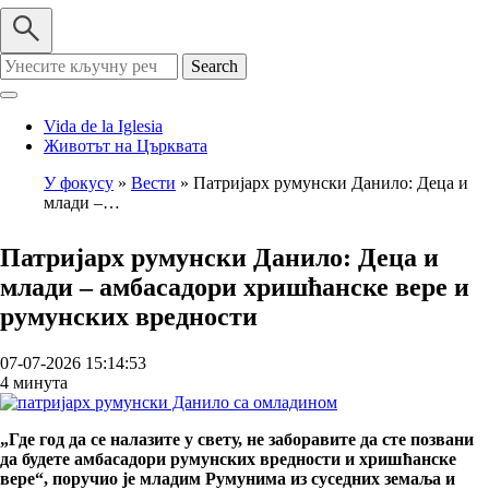
Search
Vida de la Iglesia
Животът на Църквата
У фокусу
Вести
Патријарх румунски Данило: Деца и
млади –…
Breadcrumb
Патријарх румунски Данило: Деца и
млади – амбасадори хришћанске вере и
румунских вредности
07-07-2026 15:14:53
4 минута
„Где год да се налазите у свету, не заборавите да сте позвани
да будете амбасадори румунских вредности и хришћанске
вере“, поручио је младим Румунима из суседних земаља и