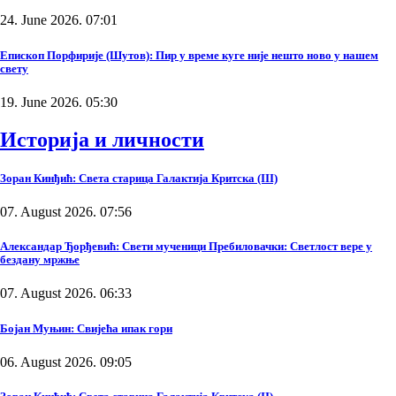
24. June 2026. 07:01
Епископ Порфирије (Шутов): Пир у време куге није нешто ново у нашем
свету
19. June 2026. 05:30
Историја и личности
Зоран Кинђић: Света старица Галактија Критска (III)
07. August 2026. 07:56
Александар Ђорђевић: Свети мученици Пребиловачки: Светлост вере у
бездану мржње
07. August 2026. 06:33
Бојан Муњин: Свијећа ипак гори
06. August 2026. 09:05