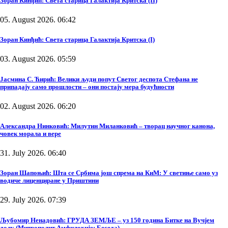
Зоран Кинђић: Света старица Галактија Критска (II)
05. August 2026. 06:42
Зоран Кинђић: Света старица Галактија Критска (I)
03. August 2026. 05:59
Јасмина С. Ћирић: Велики људи попут Светог деспота Стефана не
припадају само прошлости – они постају мера будућности
02. August 2026. 06:20
Александра Нинковић: Милутин Миланковић – творац научног канона,
човек морала и вере
31. July 2026. 06:40
Зоран Шапоњић: Шта се Србима још спрема на КиМ: У светиње само уз
водиче лиценциране у Приштини
29. July 2026. 07:39
Љубомир Ненадовић: ГРУДА ЗЕМЉЕ – уз 150 година Битке на Вучјем
долу (Митрополит Амфилохије: Беседа)