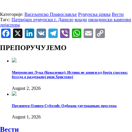
Категорије:
Васељенско Православље
Румунска црква
Вести
Тагс:
Патријарх румунски г. Данило
млади
омладински кампови
дијаспора
Facebook
X
LinkedIn
VK
Telegram
Viber
WhatsApp
Email
Copy
Link
ПРЕПОРУЧУЈЕМО
Митрополит Лука (Коваленко): Истина не зависи од броја гласова:
беседа о раздераној ризи Христовој
August 2, 2026
Презвитер Оливер Суботић: Одбрана унутрашњих простора
August 1, 2026
Вести