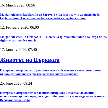
16. March 2026. 08:56
Marjan Aleksic: San Serafín de Sarov: la vida ascética y la adquisición del
Espíritu Santo. Un camino hacia la verdadera alegría cristiana
12. February 2026. 06:00
Marjan Aleksic: La Ortodoxia — vida de la Iglesia, inmutable a lo largo de los
siglos, y camino de sanación
17. January 2026. 07:40
Животът на Църквата
Интервю с митрополит Лука (Коваленко): Жизненоважно е поместните
църкви да започнат сериозен, честен и системен диалог
25. June 2026. 09:24
Интервю с митрополит Теодосий (Снигирьов): Няколко Поместни
православни църкви предлагат достойно място за провеждане на истински
Всеправославен събор