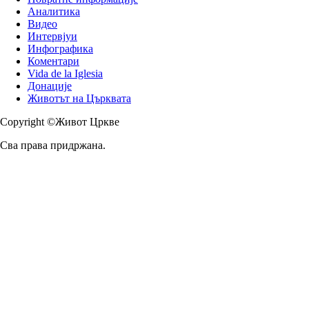
Аналитика
Видео
Интервјуи
Инфографика
Коментари
Vida de la Iglesia
Донације
Животът на Църквата
Copyright ©Живот Цркве
Сва права придржана.