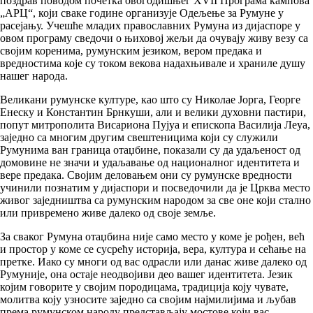
поздрав поводом почетка овогодишњег XVII Програма кампова
„АРЦ“, који сваке године организује Одељење за Румуне у
расејању. Учешће младих православних Румуна из дијаспоре у
овом програму сведочи о њиховој жељи да очувају живу везу са
својим коренима, румунским језиком, вером предака и
вредностима које су током векова надахњивале и храниле душу
нашег народа.
Великани румунске културе, као што су Николае Јорга, Георге
Енеску и Константин Брнкуши, али и велики духовни пастири,
попут митрополита Висариона Пујуа и епископа Василија Леуа,
заједно са многим другим свештеницима који су служили
Румунима ван граница отаџбине, показали су да удаљеност од
домовине не значи и удаљавање од националног идентитета и
вере предака. Својим деловањем они су румунске вредности
учинили познатим у дијаспори и посведочили да је Црква место
живог заједништва са румунским народом за све оне који стално
или привремено живе далеко од своје земље.
За сваког Румуна отаџбина није само место у коме је рођен, већ
и простор у коме се сусрећу историја, вера, култура и сећање на
претке. Иако су многи од вас одрасли или данас живе далеко од
Румуније, она остаје неодвојиви део вашег идентитета. Језик
којим говорите у својим породицама, традиција коју чувате,
молитва коју узносите заједно са својим најмилијима и љубав
према румунском народу представљају мостове који вас