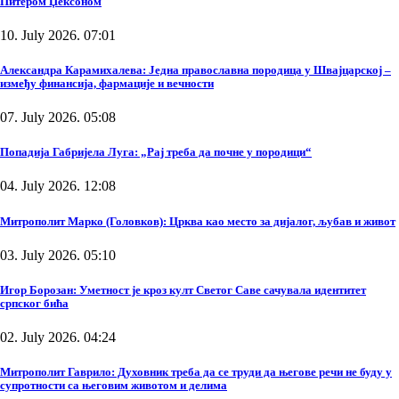
Питером Џексоном
10. July 2026. 07:01
Александра Карамихалева: Једна православна породица у Швајцарској –
између финансија, фармације и вечности
07. July 2026. 05:08
Попадија Габријела Луга: „Рај треба да почне у породици“
04. July 2026. 12:08
Митрополит Марко (Головков): Црква као место за дијалог, љубав и живот
03. July 2026. 05:10
Игор Борозан: Уметност је кроз култ Светог Саве сачувала идентитет
српског бића
02. July 2026. 04:24
Митрополит Гаврило: Духовник треба да се труди да његове речи не буду у
супротности са његовим животом и делима