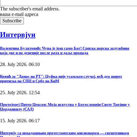
The subscriber's email address.
ваша е-mail адреса
Интервјуи
Валентина Булатовић: Чува је још само Бог! Српска царска задужбина
која две и по деценије после рата и даље пропада
28. July 2026. 06:10
Ковић за "Данас на РТ": Џуфка није усамљен случај, већ део ширег
притиска на СПЦ и Србе на КиМ
25. July 2026. 12:54
Протојереј Питер Џексон: Моја искуства у Богословији Свете Тројице у
Џорданвилу (САД)
15. July 2026. 06:17
Интервју са некадашњим протестантским мисионаром — свештеником