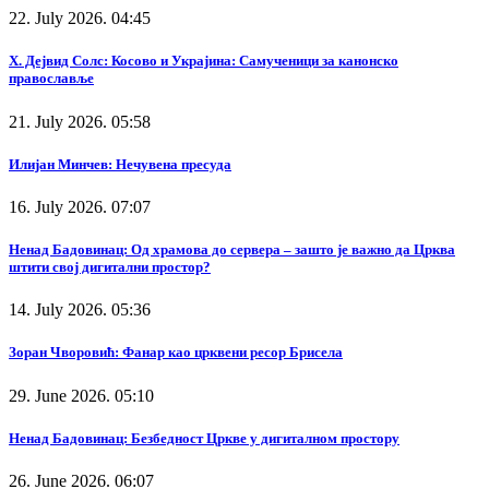
22. July 2026. 04:45
Х. Дејвид Солс: Косово и Украјина: Самученици за канонско
православље
21. July 2026. 05:58
Илијан Минчев: Нечувена пресуда
16. July 2026. 07:07
Ненад Бадовинац: Од храмова до сервера – зашто је важно да Црква
штити свој дигитални простор?
14. July 2026. 05:36
Зоран Чворовић: Фанар као црквени ресор Брисела
29. June 2026. 05:10
Ненад Бадовинац: Безбедност Цркве у дигиталном простору
26. June 2026. 06:07