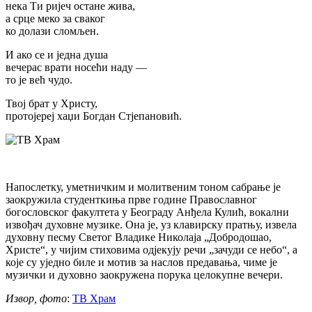
нека Ти ријеч остане жива,
а срце меко за сваког
ко долази сломљен.
И ако се и једна душа
вечерас врати носећи наду —
то је већ чудо.
Твој брат у Христу,
протојереј хаџи Богдан Стјепановић.
Напослетку, уметничким и молитвеним тоном сабрање је
заокружила студенткиња прве године Православног
богословског факултета у Београду Анђела Кулић, вокални
извођач духовне музике. Она је, уз клавирску пратњу, извела
духовну песму Светог Владике Николаја „Добродошао,
Христе“, у чијим стиховима одјекују речи „зачуди се небо“, а
које су уједно биле и мотив за наслов предавања, чиме је
музички и духовно заокружена порука целокупне вечери.
Извор, фото
:
ТВ Храм