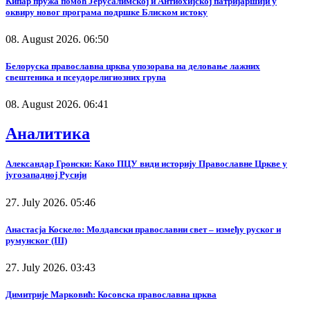
Кипар пружа помоћ Јерусалимској и Антиохијској патријаршији у
оквиру новог програма подршке Блиском истоку
08. August 2026. 06:50
Белоруска православна црква упозорава на деловање лажних
свештеника и псеудорелигиозних група
08. August 2026. 06:41
Аналитика
Александар Гронски: Како ПЦУ види историју Православне Цркве у
југозападној Русији
27. July 2026. 05:46
Анастасја Коскело: Молдавски православни свет – између руског и
румунског (III)
27. July 2026. 03:43
Димитрије Марковић: Косовска православна црква