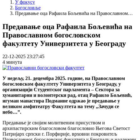
У фокусу
Богословље
Предавање оца Рафаила Бољевића на Православном…
Предавање оца Рафаила Бољевића на
Православном богословском
факултету Универзитета у Београду
22-12-2025 23:27:45
4 минута
У недељу, 21. децембра 2025. године, на Православном
богословском факултету Универзитета у Београду, у
организацији Студентског парламента – Сектора за
хуманитарни и волонтерски рад, отац Рафаило Бољевић,
игуман манастира Подмаине одржао је предавање у
великом амфитеатру Факултета на тему ,,Зачуди се
небо…”.
Предавање је својим молитвеним присуством и
архипастирским благословом благословио Његова Светост
Патријарх српски г. Порфирије, врховни покровитељ
Православног богословског факултета у Београду и надлежни