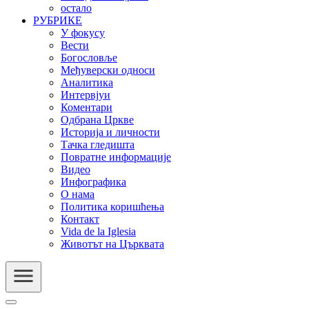
остало
РУБРИКЕ
У фокусу
Вести
Богословље
Међуверски односи
Аналитика
Интервјуи
Коментари
Одбрана Цркве
Историја и личности
Тачка гледишта
Повратне информације
Видео
Инфографика
О нама
Политика коришћења
Контакт
Vida de la Iglesia
Животът на Църквата