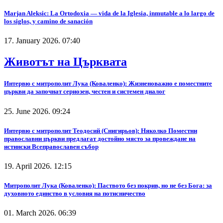
Marjan Aleksic: La Ortodoxia — vida de la Iglesia, inmutable a lo largo de
los siglos, y camino de sanación
17. January 2026. 07:40
Животът на Църквата
Интервю с митрополит Лука (Коваленко): Жизненоважно е поместните
църкви да започнат сериозен, честен и системен диалог
25. June 2026. 09:24
Интервю с митрополит Теодосий (Снигирьов): Няколко Поместни
православни църкви предлагат достойно място за провеждане на
истински Всеправославен събор
19. April 2026. 12:15
Митрополит Лука (Коваленко): Паството без покрив, но не без Бога: за
духовното единство в условия на потисничество
01. March 2026. 06:39