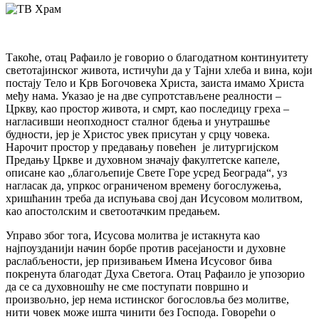
Такоће, отац Рафаило је говорио о благодатном континуитету
светотајинског живота, истичући да у Тајни хлеба и вина, који
постају Тело и Крв Богочовека Христа, заиста имамо Христа
међу нама. Указао је на две супротстављене реалности –
Цркву, као простор живота, и смрт, као последицу греха –
нагласивши неопходност сталног бдења и унутрашње
будности, јер је Христос увек присутан у срцу човека.
Нарочит простор у предавању повећен је литургијском
Предању Цркве и духовном значају факултетске капеле,
описане као „благољепије Свете Горе усред Београда“, уз
нагласак да, упркос ограниченом времену богослужења,
хришћанин треба да испуњава свој дан Исусовом молитвом,
као апостолским и светоотачким предањем.
Управо због тога, Исусова молитва је истакнута као
најпоузданији начин борбе против расејаности и духовне
раслабљености, јер призивањем Имена Исусовог бива
покренута благодат Духа Светога. Отац Рафаило је упозорио
да се са духовношћу не сме поступати површно и
произвољно, јер нема истинског богословља без молитве,
нити човек може ишта чинити без Господа. Говорећи о