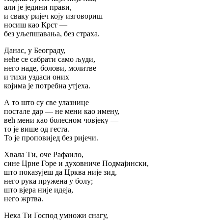
али је једини прави,
и сваку ријеч коју изговориш
носиш као Крст —
без уљепшавања, без страха.
Данас, у Београду,
неће се сабрати само људи,
него наде, болови, молитве
и тихи уздаси оних
којима је потребна утјеха.
А то што су све улазнице
постале дар — не мени као имену,
већ мени као болесном човјеку —
то је више од геста.
То је проповијед без ријечи.
Хвала Ти, оче Рафаило,
сине Црне Горе и духовниче Подмајински,
што показујеш да Црква није зид,
него рука пружена у болу;
што вјера није идеја,
него жртва.
Нека Ти Господ умножи снагу,