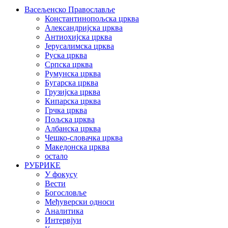
Васељенско Православље
Константинопољска црква
Александријска црква
Антиохијска црква
Јерусалимска црква
Руска црква
Српска црква
Румунска црква
Бугарска црква
Грузијска црква
Кипарска црква
Грчка црква
Пољска црква
Албанска црква
Чешко-словачка црква
Македонска црква
остало
РУБРИКЕ
У фокусу
Вести
Богословље
Међуверски односи
Аналитика
Интервјуи