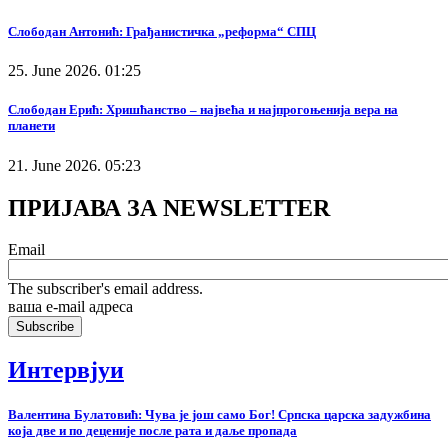
Слободан Антонић: Грађанистичка „реформа“ СПЦ
25. June 2026. 01:25
Слободан Ерић: Хришћанство – највећа и најпрогоњенија вера на
планети
21. June 2026. 05:23
ПРИЈАВА ЗА NEWSLETTER
Email
The subscriber's email address.
ваша е-mail адреса
Интервјуи
Валентина Булатовић: Чува је још само Бог! Српска царска задужбина
која две и по деценије после рата и даље пропада