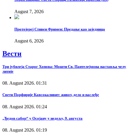
August 7, 2026
Протојереј Стивен Фримен: Предање као заједница
August 6, 2026
Вести
Три јубилеја Старог Хопова: Мошти Св. Пантелејмона наставља челу
литије
08. August 2026. 01:31
Свети Порфирије Кавсокаливит: живот, дело и наслеђе
08. August 2026. 01:24
„Ђедов сабор“ у Осојану у недељу, 9. августа
08. August 2026. 01:19