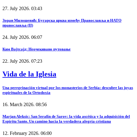
27. July 2026. 03:43
Зоран Милошевић: Бугарска црква између Православља и НАТО
православља (II)
24. July 2026. 06:07
Ким Вајтсајд: Неочекивано путовање
22. July 2026. 07:23
Vida de la Iglesia
Una peregrinación virtual por los monasterios de Serbia: descubre las joyas
espirituales de la Ortodoxia
16. March 2026. 08:56
Marjan Aleksic: San Serafín de Sarov: la vida ascética y la adquisición del
Espíritu Santo. Un camino hacia la verdadera alegría cristiana
12. February 2026. 06:00