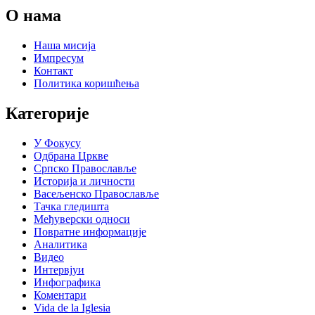
О нама
Наша мисија
Импресум
Контакт
Политика коришћења
Категорије
У Фокусу
Одбрана Цркве
Српско Православље
Историја и личности
Васељенско Православље
Тачка гледишта
Међуверски односи
Повратне информације
Аналитика
Видео
Интервјуи
Инфографика
Коментари
Vida de la Iglesia