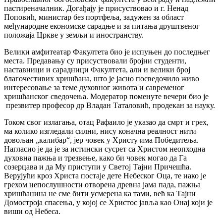
пастиреначалник. Догађају је присуствовао и г. Ненад
Поповић, министар без портфеља, задужен за област
међународне економске сарадње и за питања друштвеног
положаја Цркве у земљи и иностранству.
Велики амфитеатар Факултета био је испуњен до последњег
места. Предавању су присуствовали бројни студенти,
наставници и сарадници Факултета, али и велики број
благочестивих хришћана, што је јасно посведочило живо
интересовање за теме духовног живота и савременог
хришћанског сведочења. Модератор поменуте вечери био је
презвитер професор др Владан Таталовић, продекан за науку.
Током свог излагања, отац Рафаило је указао да смрт и грех,
ма колико изгледали силни, нису коначна реалност нити
довољан „калибар“, јер човек у Христу има Победитеља.
Нагласио је да је за истински сусрет са Христом неопходна
духовна пажња и трезвење, како би човек могао да Га
созерцава и да Му приступи у Светој Тајни Причешћа.
Верујући кроз Христа постаје дете Небеског Оца, те иако је
грехом непослушности отворена древна јама пада, пажња
хришћанина не сме бити усмерена ка тами, већ ка Тајни
Домостроја спасења, у којој се Христос јавља као Онај који је
виши од Небеса.