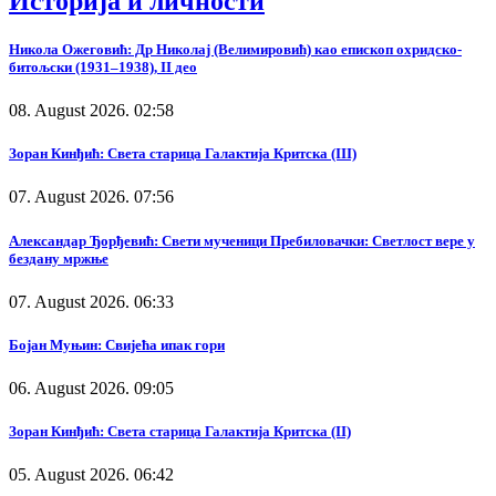
Историја и личности
Никола Ожеговић: Др Николај (Велимировић) као епископ охридско-
битољски (1931–1938), II део
08. August 2026. 02:58
Зоран Кинђић: Света старица Галактија Критска (III)
07. August 2026. 07:56
Александар Ђорђевић: Свети мученици Пребиловачки: Светлост вере у
бездану мржње
07. August 2026. 06:33
Бојан Муњин: Свијећа ипак гори
06. August 2026. 09:05
Зоран Кинђић: Света старица Галактија Критска (II)
05. August 2026. 06:42