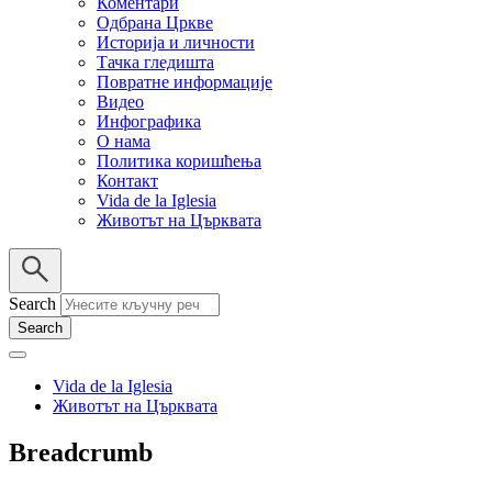
Коментари
Одбрана Цркве
Историја и личности
Тачка гледишта
Повратне информације
Видео
Инфографика
О нама
Политика коришћења
Контакт
Vida de la Iglesia
Животът на Църквата
Search
Vida de la Iglesia
Животът на Църквата
Breadcrumb