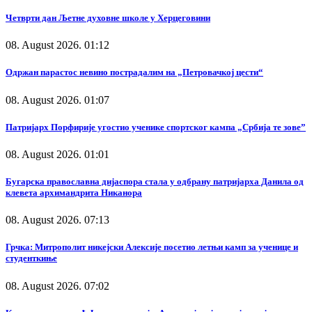
Четврти дан Љетне духовне школе у Херцеговини
08. August 2026. 01:12
Одржан парастос невино пострадалим на „Петровачкој цести“
08. August 2026. 01:07
Патријарх Порфирије угостио ученике спортског кампа „Србија те зове”
08. August 2026. 01:01
Бугарска православна дијаспора стала у одбрану патријарха Данила од
клевета архимандрита Никанора
08. August 2026. 07:13
Грчка: Митрополит никејски Алексије посетио летњи камп за ученице и
студенткиње
08. August 2026. 07:02