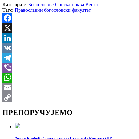
Категорије:
Богословље
Српска црква
Вести
Тагс:
Православни богословски факултет
Facebook
X
LinkedIn
VK
Telegram
Viber
WhatsApp
Email
Copy
ПРЕПОРУЧУЈЕМО
Link
Зоран Кинђић: Света старица Галактија Критска (III)