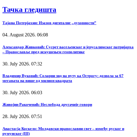
Тачка гледишта
Тајана Потерјахин: Изазов дигиталне „духовности”
04. August 2026. 06:08
Александар Живковић: Сусрет васељенског и јерусалимског патријарха
– Православље пред искушењем геополитике
30. July 2026. 07:32
Владимир Вуковић: Соларни зид на путу ка Острогу: дозвола за 67
мегавата на више од милион квадрата
30. July 2026. 06:03
Живојин Ракочевић: Неслобода другачије говори
28. July 2026. 07:51
Анастасја Коскело: Молдавски православни свет – између руског и
румунског (III)