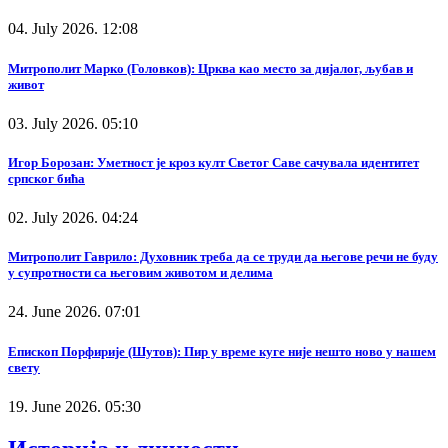
04. July 2026. 12:08
Митрополит Марко (Головков): Црква као место за дијалог, љубав и
живот
03. July 2026. 05:10
Игор Борозан: Уметност је кроз култ Светог Саве сачувала идентитет
српског бића
02. July 2026. 04:24
Митрополит Гаврило: Духовник треба да се труди да његове речи не буду
у супротности са његовим животом и делима
24. June 2026. 07:01
Епископ Порфирије (Шутов): Пир у време куге није нешто ново у нашем
свету
19. June 2026. 05:30