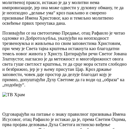
молитвеној пракси, истакао је да у молитви нема
импровизације, јер она може одвести у духовну обману, те да
је неопходно „делање ума“ кроз пажљиво и смирено
призивање Имена Христовог, као и темељно молитвено
освећење првих тренутака дана.
Позивајући се на светоотачко Предање, отац Рафаило је читао
одломке из Добротољубља, указујући на неопходност
трезвеноумља и живљења по свим заповестима Христовим,
при чему је Света тајна крштења истакнута као благодатни
темељ новог живота у Христу. Цитирајући речи Светог Јована
Златоустог, нагласио је да метежност и многобрижност овога
света гуше светлост крштења, те да срце мора остати слободно
и безбрижно, јер је у њему присутан Цар. Кроз држање
заповести, човек даје простор да делује благодат коју је
примио, допуштајући Духу Светоме да га води од „образа“ ка
„подобију“.
Одговарајући на питање о знаку правилног призивања Имена
Исусовог, отац Рафаило је истакао да је, према Светим Оцима,
прва пројава деловања Духа Светога истинско виђење