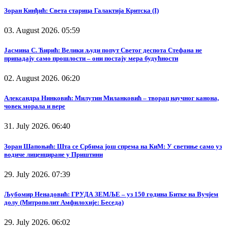
Зоран Кинђић: Света старица Галактија Критска (I)
03. August 2026. 05:59
Јасмина С. Ћирић: Велики људи попут Светог деспота Стефана не
припадају само прошлости – они постају мера будућности
02. August 2026. 06:20
Александра Нинковић: Милутин Миланковић – творац научног канона,
човек морала и вере
31. July 2026. 06:40
Зоран Шапоњић: Шта се Србима још спрема на КиМ: У светиње само уз
водиче лиценциране у Приштини
29. July 2026. 07:39
Љубомир Ненадовић: ГРУДА ЗЕМЉЕ – уз 150 година Битке на Вучјем
долу (Митрополит Амфилохије: Беседа)
29. July 2026. 06:02