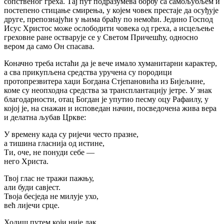
сопственог греха. Тај пут подразумева борбу са самољубљем и
постепено стицање смирења, у којем човек престаје да осуђује
друге, препознајући у њима браћу по немоћи. Једино Господ
Исус Христос може ослободити човека од греха, а исцељење
греховне ране остварује се у Светом Причешћу, односно
вером да само Он спасава.
Коначно треба истаћи да је вече имало хуманитарни карактер,
а сва прикупљена средства уручена су породици
протопрезвитера хаџи Богдана Стјепановића из Бијељине,
коме су неопходна средства за трансплантацију јетре. У знак
благодарности, отац Богдан је упутио песму оцу Рафаилу, у
којој је, на снажан и исповедан начин, посведочена жива вера
и делатна љубав Цркве:
У времену када су ријечи често празне,
а тишина гласнија од истине,
Ти, оче, не понуди себе —
него Христа.
Твој глас не тражи пажњу,
али буди савјест.
Твоја бесједа не милује ухо,
већ лијечи срце.
Ходиш путем који није лак,