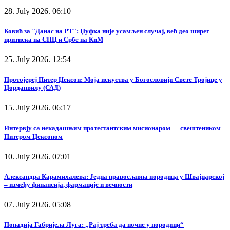
28. July 2026. 06:10
Ковић за "Данас на РТ": Џуфка није усамљен случај, већ део ширег
притиска на СПЦ и Србе на КиМ
25. July 2026. 12:54
Протојереј Питер Џексон: Моја искуства у Богословији Свете Тројице у
Џорданвилу (САД)
15. July 2026. 06:17
Интервју са некадашњим протестантским мисионаром — свештеником
Питером Џексоном
10. July 2026. 07:01
Александра Карамихалева: Једна православна породица у Швајцарској
– између финансија, фармације и вечности
07. July 2026. 05:08
Попадија Габријела Луга: „Рај треба да почне у породици“