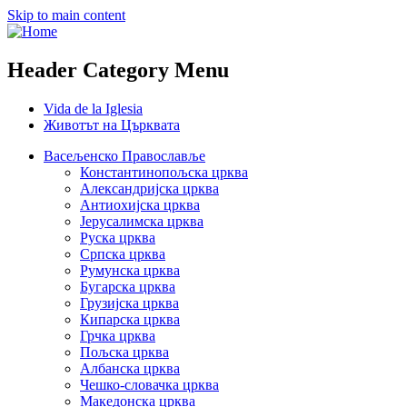
Skip to main content
Header Category Menu
Vida de la Iglesia
Животът на Църквата
Васељенско Православље
Константинопољска црква
Александријска црква
Антиохијска црква
Јерусалимска црква
Руска црква
Српска црква
Румунска црква
Бугарска црква
Грузијска црква
Кипарска црква
Грчка црква
Пољска црква
Албанска црква
Чешко-словачка црква
Македонска црква