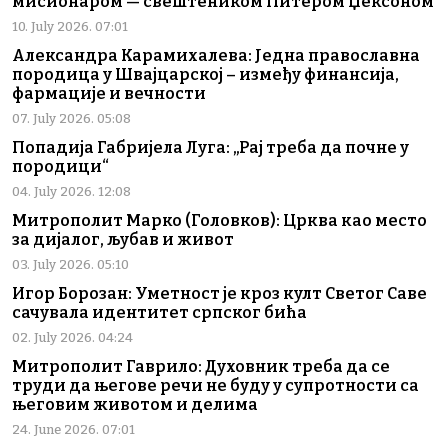
мисионаром — свештеником Питером Џексоном
10. July 2026. 07:01
Александра Карамихалева: Једна православна
породица у Швајцарској – између финансија,
фармације и вечности
07. July 2026. 05:08
Попадија Габријела Луга: „Рај треба да почне у
породици“
04. July 2026. 12:08
Митрополит Марко (Головков): Црква као место
за дијалог, љубав и живот
03. July 2026. 05:10
Игор Борозан: Уметност је кроз култ Светог Саве
сачувала идентитет српског бића
02. July 2026. 04:24
Митрополит Гаврило: Духовник треба да се
труди да његове речи не буду у супротности са
његовим животом и делима
24. June 2026. 07:01