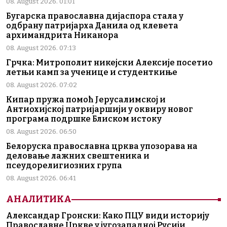
08. August 2026. 01:01
Бугарска православна дијаспора стала у
одбрану патријарха Данила од клевета
архимандрита Никанора
08. August 2026. 07:13
Грчка: Митрополит никејски Алексије посетио
летњи камп за ученице и студенткиње
08. August 2026. 07:02
Кипар пружа помоћ Јерусалимској и
Антиохијској патријаршији у оквиру новог
програма подршке Блиском истоку
08. August 2026. 06:50
Белоруска православна црква упозорава на
деловање лажних свештеника и
псеудорелигиозних група
08. August 2026. 06:41
АНАЛИТИКА
Александар Гронски: Како ПЦУ види историју
Православне Цркве у југозападној Русији