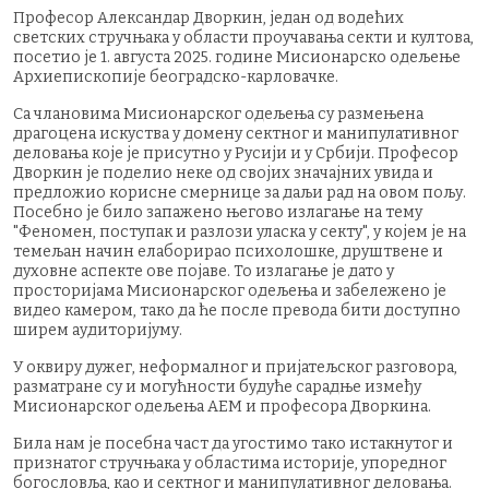
Професор Александар Дворкин, један од водећих
светских стручњака у области проучавања секти и култова,
посетио је 1. августа 2025. године Мисионарско одељење
Архиепископије београдско-карловачке.
Са члановима Мисионарског одељења су размењена
драгоцена искуства у домену сектног и манипулативног
деловања које је присутно у Русији и у Србији. Професор
Дворкин је поделио неке од својих значајних увида и
предложио корисне смернице за даљи рад на овом пољу.
Посебно је било запажено његово излагање на тему
"Феномен, поступак и разлози уласка у секту", у којем је на
темељан начин елаборирао психолошке, друштвене и
духовне аспекте ове појаве. То излагање је дато у
просторијама Мисионарског одељења и забележено је
видео камером, тако да ће после превода бити доступно
ширем аудиторијуму.
У оквиру дужег, неформалног и пријатељског разговора,
разматране су и могућности будуће сарадње између
Мисионарског одељења АЕМ и професора Дворкина.
Била нам је посебна част да угостимо тако истакнутог и
признатог стручњака у областима историје, упоредног
богословља, као и сектног и манипулативног деловања.