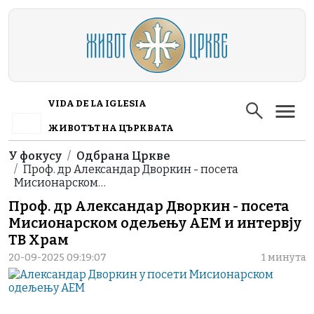
Skip to main content
VIDA DE LA IGLESIA
ЖИВОТЪТ НА ЦЪРКВАТА
Breadcrumb
У фокусу
Одбрана Цркве
Проф. др Александар Дворкин - посета
Мисионарском…
Проф. др Александар Дворкин - посета
Мисионарском одељењу АЕМ и интервју
ТВ Храм
20-09-2025 09:19:07
1 минута