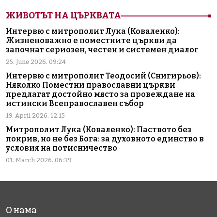
ЖИВОТЪТ НА ЦЪРКВАТА
Интервю с митрополит Лука (Коваленко):
Жизненоважно е поместните църкви да
започнат сериозен, честен и системен диалог
25. June 2026. 09:24
Интервю с митрополит Теодосий (Снигирьов):
Няколко Поместни православни църкви
предлагат достойно място за провеждане на
истински Всеправославен събор
19. April 2026. 12:15
Митрополит Лука (Коваленко): Паството без
покрив, но не без Бога: за духовното единство в
условия на потисничество
01. March 2026. 06:39
О нама