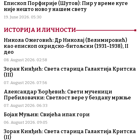
Епископ Порфирије (Шутов): Пир у време куге
није нешто ново у нашем свету
19. June 2026. 05:30
ИСТОРИЈА И ЛИЧНОСТИ
Никола Ожеговић: Др Николај (Велимировић)
као епископ охридско-битољски (1931–1938), II
део
08. August 2026. 02:58
Зоран Кинђић: Света старица Галактија Критска
(III)
07. August 2026. 07:56
Александар Ђорђевић: Свети мученици
Пребиловачки: Светлост вере у бездану мржње
07. August 2026. 06:33
Бојан Муњин: Свијећа ипак гори
06. August 2026. 09:05
Зоран Кинђић: Света старица Галактија Критска
(II)