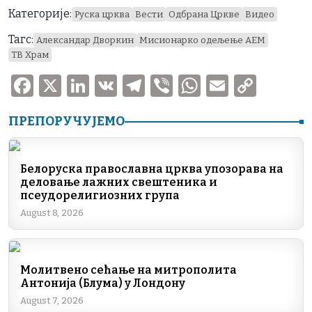
Категорије:
Руска црква
Вести
Одбрана Цркве
Видео
Тагс:
Александар Дворкин
Мисионарко одељење АЕМ
ТВ Храм
F
X
Li
V
T
V
W
E
C
a
n
K
el
ib
h
m
o
ПРЕПОРУЧУЈЕМО
c
k
e
er
at
ai
p
e
e
gr
s
l
y
b
dI
a
A
Li
Белоруска православна црква упозорава на
деловање лажних свештеника и
o
n
m
p
n
псеудорелигиозних група
o
p
k
August 8, 2026
k
Молитвено сећање на митрополита
Антонија (Блума) у Лондону
August 7, 2026