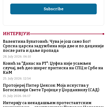
ИНТЕРВЈУИ
Валентина Булатовић: Чува је још само Бог!
Српска царска задужбина која две и по деценије
после рата и даље пропада
28. July 2026. 06:10
Ковић за "Данас на РТ": Џуфка није усамљен
случај, већ део ширег притиска на СПЦ и Србе на
КиМ
25. July 2026. 12:54
Протојереј Питер Џексон: Моја искуства у
Богословији Свете Тројице у Џорданвилу (САД)
15. July 2026. 06:17
Интервју са некадашњим протестантским