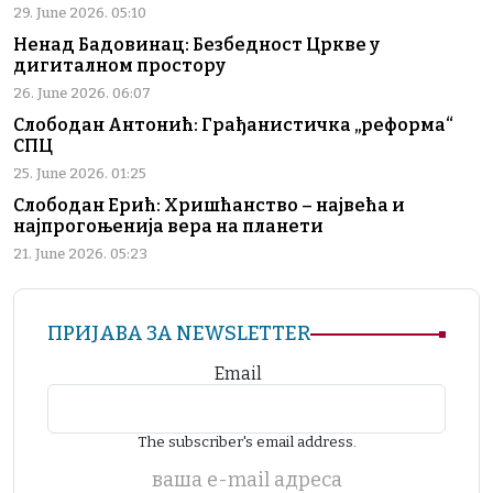
29. June 2026. 05:10
Ненад Бадовинац: Безбедност Цркве у
дигиталном простору
26. June 2026. 06:07
Слободан Антонић: Грађанистичка „реформа“
СПЦ
25. June 2026. 01:25
Слободан Ерић: Хришћанство – највећа и
најпрогоњенија вера на планети
21. June 2026. 05:23
ПРИЈАВА ЗА NEWSLETTER
Email
The subscriber's email address.
ваша е-mail адреса