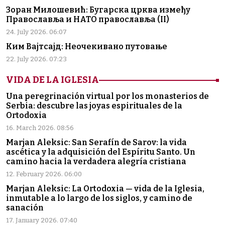
Зоран Милошевић: Бугарска црква између
Православља и НАТО православља (II)
24. July 2026. 06:07
Ким Вајтсајд: Неочекивано путовање
22. July 2026. 07:23
VIDA DE LA IGLESIA
Una peregrinación virtual por los monasterios de
Serbia: descubre las joyas espirituales de la
Ortodoxia
16. March 2026. 08:56
Marjan Aleksic: San Serafín de Sarov: la vida
ascética y la adquisición del Espíritu Santo. Un
camino hacia la verdadera alegría cristiana
12. February 2026. 06:00
Marjan Aleksic: La Ortodoxia — vida de la Iglesia,
inmutable a lo largo de los siglos, y camino de
sanación
17. January 2026. 07:40