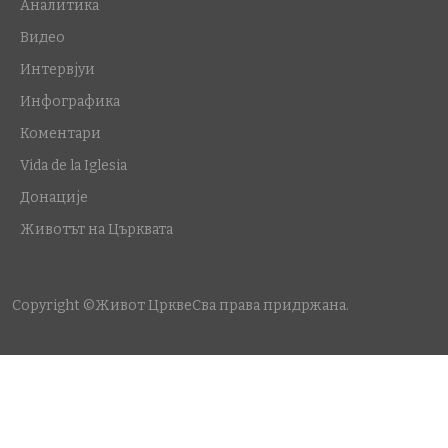
Аналитика
Видео
Интервјуи
Инфографика
Коментари
Vida de la Iglesia
Донације
Животът на Църквата
Copyright ©Живот Цркве
Сва права придржана.