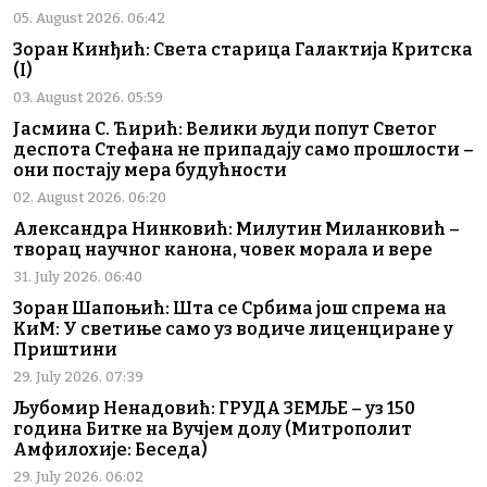
05. August 2026. 06:42
Зоран Кинђић: Света старица Галактија Критска
(I)
03. August 2026. 05:59
Јасмина С. Ћирић: Велики људи попут Светог
деспота Стефана не припадају само прошлости –
они постају мера будућности
02. August 2026. 06:20
Александра Нинковић: Милутин Миланковић –
творац научног канона, човек морала и вере
31. July 2026. 06:40
Зоран Шапоњић: Шта се Србима још спрема на
КиМ: У светиње само уз водиче лиценциране у
Приштини
29. July 2026. 07:39
Љубомир Ненадовић: ГРУДА ЗЕМЉЕ – уз 150
година Битке на Вучјем долу (Митрополит
Амфилохије: Беседа)
29. July 2026. 06:02