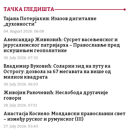
ТАЧКА ГЛЕДИШТА
Тајана Потерјахин: Изазов дигиталне
„духовности”
04. August 2026. 06:08
Александар Живковић: Сусрет васељенског и
јерусалимског патријарха – Православље пред
искушењем геополитике
30. July 2026. 07:32
Владимир Вуковић: Соларни зид на путу ка
Острогу: дозвола за 67 мегавата на више од
милион квадрата
30. July 2026. 06:03
Живојин Ракочевић: Неслобода другачије
говори
28. July 2026. 07:51
Анастасја Коскело: Молдавски православни свет
– између руског и румунског (III)
27. July 2026. 03:43