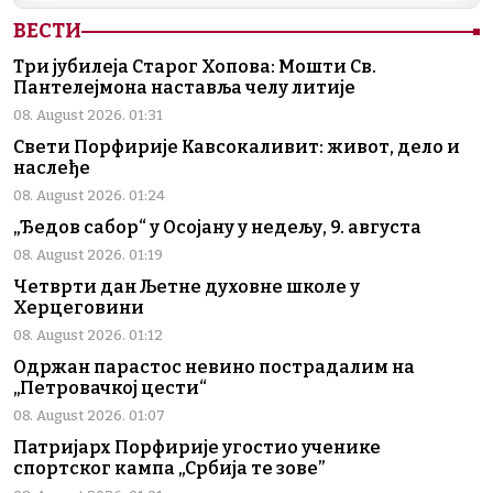
ВЕСТИ
Три јубилеја Старог Хопова: Мошти Св.
Пантелејмона наставља челу литије
08. August 2026. 01:31
Свети Порфирије Кавсокаливит: живот, дело и
наслеђе
08. August 2026. 01:24
„Ђедов сабор“ у Осојану у недељу, 9. августа
08. August 2026. 01:19
Четврти дан Љетне духовне школе у
Херцеговини
08. August 2026. 01:12
Одржан парастос невино пострадалим на
„Петровачкој цести“
08. August 2026. 01:07
Патријарх Порфирије угостио ученике
спортског кампа „Србија те зове”