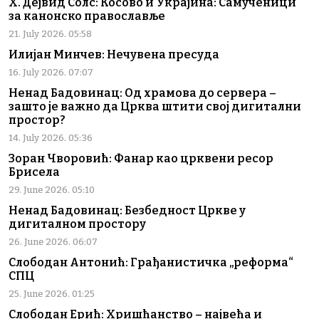
Х. Дејвид Солс: Косово и Украјина: Самученици
за канонско православље
21. July 2026. 05:58
Илијан Минчев: Нечувена пресуда
16. July 2026. 07:07
Ненад Бадовинац: Од храмова до сервера –
зашто је важно да Црква штити свој дигитални
простор?
14. July 2026. 05:36
Зоран Чворовић: Фанар као црквени ресор
Брисела
29. June 2026. 05:10
Ненад Бадовинац: Безбедност Цркве у
дигиталном простору
26. June 2026. 06:07
Слободан Антонић: Грађанистичка „реформа“
СПЦ
25. June 2026. 01:25
Слободан Ерић: Хришћанство – највећа и