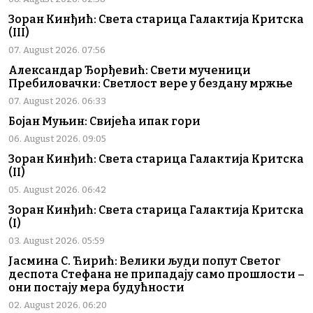
Зоран Кинђић: Света старица Галактија Критска
(III)
07. August 2026. 07:56
Александар Ђорђевић: Свети мученици
Пребиловачки: Светлост вере у бездану мржње
07. August 2026. 06:33
Бојан Муњин: Свијећа ипак гори
06. August 2026. 09:05
Зоран Кинђић: Света старица Галактија Критска
(II)
05. August 2026. 06:42
Зоран Кинђић: Света старица Галактија Критска
(I)
03. August 2026. 05:59
Јасмина С. Ћирић: Велики људи попут Светог
деспота Стефана не припадају само прошлости –
они постају мера будућности
02. August 2026. 06:20