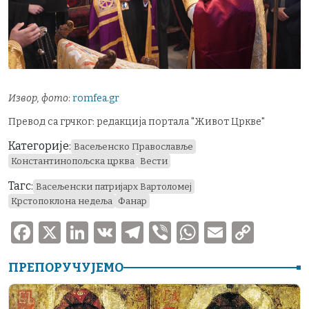
Извор, фото
:
romfea.gr
Превод са грчког: редакција портала "Живот Цркве"
Категорије:
Васељенско Православље
Константинопољска црква
Вести
Тагс:
Васељенски патријарх Вартоломеј
Крстопоклона недеља
Фанар
F
X
Li
V
T
V
W
E
C
a
n
K
el
ib
h
m
o
ПРЕПОРУЧУЈЕМО
c
k
e
er
at
ai
p
e
e
gr
s
l
y