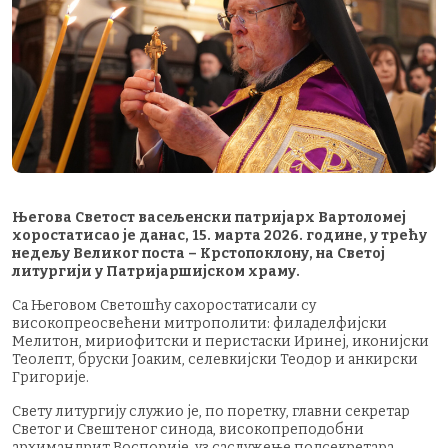
Његова Светост васељенски патријарх Вартоломеј
хоростатисао је данас, 15. марта 2026. године, у трећу
недељу Великог поста – Крстопоклону, на Светој
литургији у Патријаршијском храму.
Са Његовом Светошћу сахоростатисали су
високопреосвећени митрополити: филаделфијски
Мелитон, мириофитски и перистаски Иринеј, иконијски
Теолепт, бруски Јоаким, селевкијски Теодор и анкирски
Григорије.
Свету литургију служио је, по поретку, главни секретар
Светог и Свештеног синода, високопреподобни
архимандрит Воспорије, уз саслужење подсекретара,