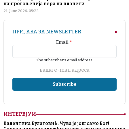
најпрогоњенија вера на планети
21. June 2026. 05:23
ПРИЈАВА ЗА NEWSLETTER
Email
The subscriber's email address.
ваша е-mail адреса
ИНТЕРВЈУИ
Валентина Булатовић: Чува је још само Бог!
Српска царска задужбина која две и по деценије