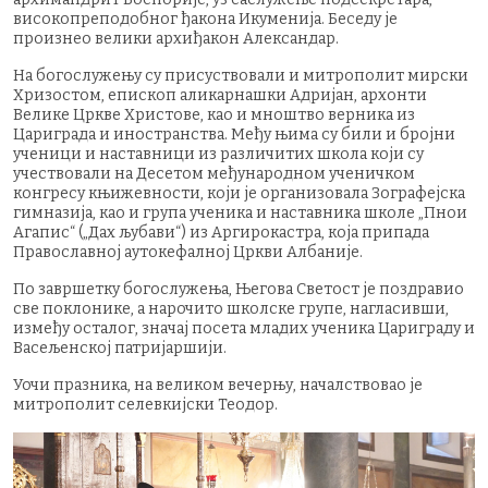
високопреподобног ђакона Икуменија. Беседу је
произнео велики архиђакон Александар.
На богослужењу су присуствовали и митрополит мирски
Хризостом, епископ аликарнашки Адријан, архонти
Велике Цркве Христове, као и мноштво верника из
Цариграда и иностранства. Међу њима су били и бројни
ученици и наставници из различитих школа који су
учествовали на Десетом међународном ученичком
конгресу књижевности, који је организовала Зографејска
гимназија, као и група ученика и наставника школе „Пнои
Агапис“ („Дах љубави“) из Аргирокастра, која припада
Православној аутокефалној Цркви Албаније.
По завршетку богослужења, Његова Светост је поздравио
све поклонике, а нарочито школске групе, нагласивши,
између осталог, значај посета младих ученика Цариграду и
Васељенској патријаршији.
Уочи празника, на великом вечерњу, началствовао је
митрополит селевкијски Теодор.