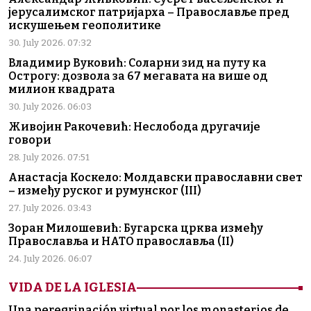
јерусалимског патријарха – Православље пред
искушењем геополитике
30. July 2026. 07:32
Владимир Вуковић: Соларни зид на путу ка
Острогу: дозвола за 67 мегавата на више од
милион квадрата
30. July 2026. 06:03
Живојин Ракочевић: Неслобода другачије
говори
28. July 2026. 07:51
Анастасја Коскело: Молдавски православни свет
– између руског и румунског (III)
27. July 2026. 03:43
Зоран Милошевић: Бугарска црква између
Православља и НАТО православља (II)
24. July 2026. 06:07
VIDA DE LA IGLESIA
Una peregrinación virtual por los monasterios de