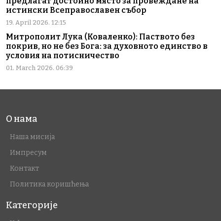
предлагат достойно място за провеждане на
истински Всеправославен събор
19. April 2026. 12:15
Митрополит Лука (Коваленко): Паството без
покрив, но не без Бога: за духовното единство в
условия на потисничество
01. March 2026. 06:39
О нама
Наша мисија
Импресум
Контакт
Политика коришћења
Категорије