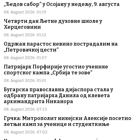
„Ђедов сабор“ у Осојану у недељу, 9. августа
08. August 2026. 01:19
Четврти дан Љетне духовне школе у
Херцеговини
08. August 2026. 01:12
Одржан парастос невино пострадалим на
„Петровачкој цести“
08. August 2026. 01:07
Патријарх Порфирије угостио ученике
спортског кампа „Србија те зове”
08. August 2026. 01:01
Бугарска православна дијаспора стала у
одбрану патријарха Данила од клевета
архимандрита Никанора
08. August 2026. 07:13
Грчка: Митрополит никејски Алексије посетио
летњи камп за ученице и студенткиње
08. August 2026. 07:02