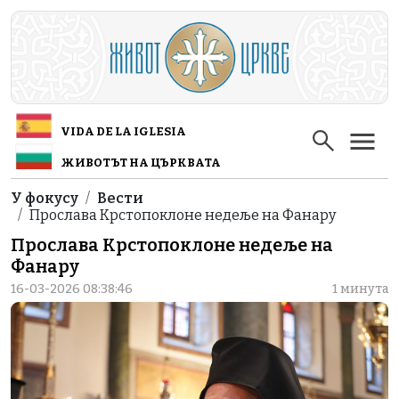
Skip to main content
VIDA DE LA IGLESIA
ЖИВОТЪТ НА ЦЪРКВАТА
Breadcrumb
У фокусу
Вести
Прослава Крстопоклоне недеље на Фанару
Прослава Крстопоклоне недеље на
Фанару
16-03-2026 08:38:46
1 минута