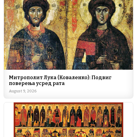
b
dI
a
A
Li
o
n
m
p
n
o
p
k
k
Митрополит Лука (Коваленко): Подвиг
поверења усред рата
August 9, 2026