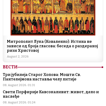
Митрополит Лука (Коваленко): Истина не
зависи од броја гласова: беседа о раздераној
ризи Христовој
August 2, 2026
ВЕСТИ
Три јубилеја Старог Хопова: Мошти Св.
Пантелејмона наставља челу литије
08. August 2026. 01:31
Свети Порфирије Кавсокаливит: живот, дело и
наслеђе
08. August 2026. 01:24