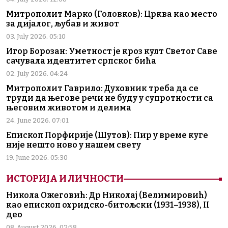
Митрополит Марко (Головков): Црква као место
за дијалог, љубав и живот
03. July 2026. 05:10
Игор Борозан: Уметност је кроз култ Светог Саве
сачувала идентитет српског бића
02. July 2026. 04:24
Митрополит Гаврило: Духовник треба да се
труди да његове речи не буду у супротности са
његовим животом и делима
24. June 2026. 07:01
Епископ Порфирије (Шутов): Пир у време куге
није нешто ново у нашем свету
19. June 2026. 05:30
ИСТОРИЈА И ЛИЧНОСТИ
Никола Ожеговић: Др Николај (Велимировић)
као епископ охридско-битољски (1931–1938), II
део
08. August 2026. 02:58