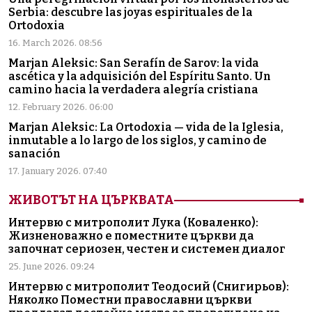
Serbia: descubre las joyas espirituales de la
Ortodoxia
16. March 2026. 08:56
Marjan Aleksic: San Serafín de Sarov: la vida
ascética y la adquisición del Espíritu Santo. Un
camino hacia la verdadera alegría cristiana
12. February 2026. 06:00
Marjan Aleksic: La Ortodoxia — vida de la Iglesia,
inmutable a lo largo de los siglos, y camino de
sanación
17. January 2026. 07:40
ЖИВОТЪТ НА ЦЪРКВАТА
Интервю с митрополит Лука (Коваленко):
Жизненоважно е поместните църкви да
започнат сериозен, честен и системен диалог
25. June 2026. 09:24
Интервю с митрополит Теодосий (Снигирьов):
Няколко Поместни православни църкви