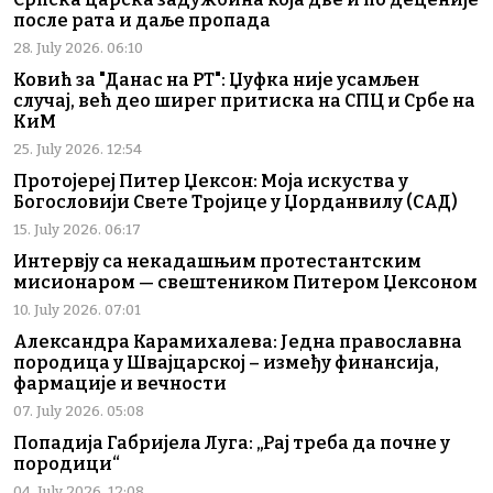
после рата и даље пропада
28. July 2026. 06:10
Ковић за "Данас на РТ": Џуфка није усамљен
случај, већ део ширег притиска на СПЦ и Србе на
КиМ
25. July 2026. 12:54
Протојереј Питер Џексон: Моја искуства у
Богословији Свете Тројице у Џорданвилу (САД)
15. July 2026. 06:17
Интервју са некадашњим протестантским
мисионаром — свештеником Питером Џексоном
10. July 2026. 07:01
Александра Карамихалева: Једна православна
породица у Швајцарској – између финансија,
фармације и вечности
07. July 2026. 05:08
Попадија Габријела Луга: „Рај треба да почне у
породици“
04. July 2026. 12:08