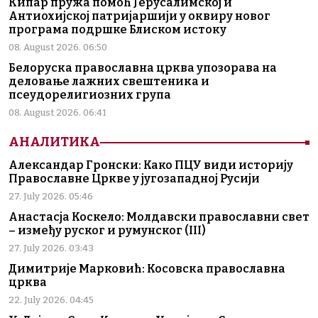
Кипар пружа помоћ Јерусалимској и
Антиохијској патријаршији у оквиру новог
програма подршке Блиском истоку
08. August 2026. 06:50
Белоруска православна црква упозорава на
деловање лажних свештеника и
псеудорелигиозних група
08. August 2026. 06:41
АНАЛИТИКА
Александар Гронски: Како ПЦУ види историју
Православне Цркве у југозападној Русији
27. July 2026. 05:46
Анастасја Коскело: Молдавски православни свет
– између руског и румунског (III)
27. July 2026. 03:43
Димитрије Марковић: Косовска православна
црква
22. July 2026. 04:45