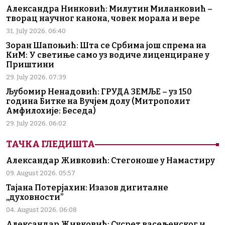
Александра Нинковић: Милутин Миланковић –
творац научног канона, човек морала и вере
31. July 2026. 06:40
Зоран Шапоњић: Шта се Србима још спрема на
КиМ: У светиње само уз водиче лиценциране у
Приштини
29. July 2026. 07:39
Љубомир Ненадовић: ГРУДА ЗЕМЉЕ – уз 150
година Битке на Вучјем долу (Митрополит
Амфилохије: Беседа)
29. July 2026. 06:02
ТАЧКА ГЛЕДИШТА
Александар Живковић: Стегоноше у Намастиру
09. August 2026. 05:57
Тајана Потерјахин: Изазов дигиталне
„духовности”
04. August 2026. 06:08
Александар Живковић: Сусрет васељенског и