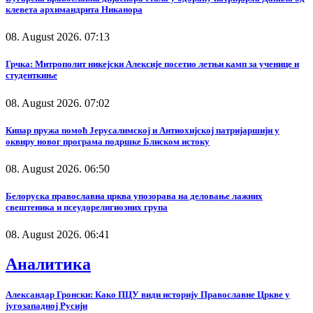
клевета архимандрита Никанора
08. August 2026. 07:13
Грчка: Митрополит никејски Алексије посетио летњи камп за ученице и
студенткиње
08. August 2026. 07:02
Кипар пружа помоћ Јерусалимској и Антиохијској патријаршији у
оквиру новог програма подршке Блиском истоку
08. August 2026. 06:50
Белоруска православна црква упозорава на деловање лажних
свештеника и псеудорелигиозних група
08. August 2026. 06:41
Аналитика
Александар Гронски: Како ПЦУ види историју Православне Цркве у
југозападној Русији