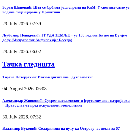
Зоран Шапоњић: Шта се Србима још спрема на КиМ: У светиње само уз
водиче лиценциране у Приштини
29. July 2026. 07:39
Љубомир Ненадовић: ГРУДА ЗЕМЉЕ – уз 150 година Битке на Вучјем
долу (Митрополит Амфилохије: Беседа)
29. July 2026. 06:02
Тачка гледишта
Тајана Потерјахин: Изазов дигиталне „духовности”
04. August 2026. 06:08
Александар Живковић: Сусрет васељенског и јерусалимског патријарха
– Православље пред искушењем геополитике
30. July 2026. 07:32
Владимир Вуковић: Соларни зид на путу ка Острогу: дозвола за 67