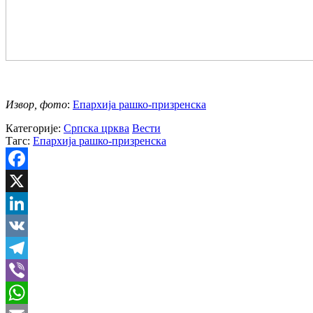
Извор, фото
:
Епархија рашко-призренска
Категорије:
Српска црква
Вести
Тагс:
Епархија рашко-призренска
Facebook
X
LinkedIn
VK
Telegram
Viber