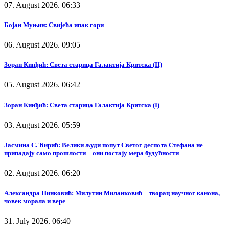
07. August 2026. 06:33
Бојан Муњин: Свијећа ипак гори
06. August 2026. 09:05
Зоран Кинђић: Света старица Галактија Критска (II)
05. August 2026. 06:42
Зоран Кинђић: Света старица Галактија Критска (I)
03. August 2026. 05:59
Јасмина С. Ћирић: Велики људи попут Светог деспота Стефана не
припадају само прошлости – они постају мера будућности
02. August 2026. 06:20
Александра Нинковић: Милутин Миланковић – творац научног канона,
човек морала и вере
31. July 2026. 06:40