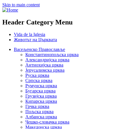
Skip to main content
Header Category Menu
Vida de la Iglesia
Животът на Църквата
Васељенско Православље
Константинопољска црква
Александријска црква
Антиохијска црква
Јерусалимска црква
Руска црква
Српска црква
Румунска црква
Бугарска црква
Грузијска црква
Кипарска црква
Грчка црква
Пољска црква
Албанска црква
Чешко-словачка црква
Македонска црква