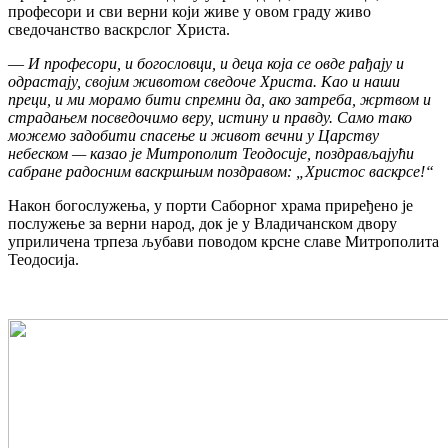
професори и сви верни који живе у овом граду живо
сведочанство васкрслог Христа.
—
И професори, и богословци, и деца која се овде рађају и
одрастају, својим животом сведоче Христа. Као и наши
преци, и ми морамо бити спремни да, ако затреба, жртвом и
страдањем посведочимо веру, истину и правду. Само тако
можемо задобити спасење и живот вечни у Царству
небеском — казао је Митрополит Теодосије, поздрављајући
сабране радосним васкршњим поздравом: „Христос васкрсе!“
Након богослужења, у порти Саборног храма приређено је
послужење за верни народ, док је у Владичанском двору
уприличена трпеза љубави поводом крсне славе Митрополита
Теодосија.