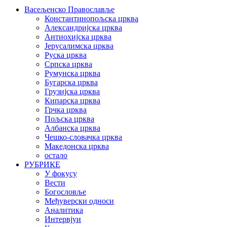
Васељенско Православље
Константинопољска црква
Александријска црква
Антиохијска црква
Јерусалимска црква
Руска црква
Српска црква
Румунска црква
Бугарска црква
Грузијска црква
Кипарска црква
Грчка црква
Пољска црква
Албанска црква
Чешко-словачка црква
Македонска црква
остало
РУБРИКЕ
У фокусу
Вести
Богословље
Међуверски односи
Аналитика
Интервјуи