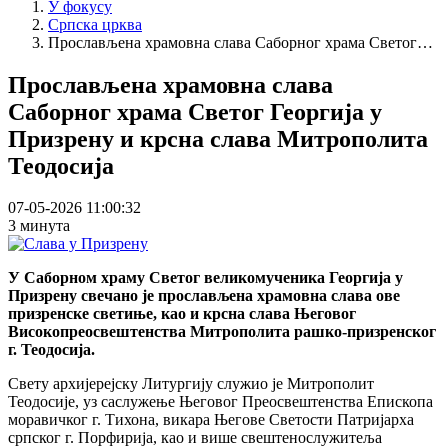
У фокусу
Српска црква
Прослављена храмовна слава Саборног храма Светог…
Прослављена храмовна слава
Саборног храма Светог Георгија у
Призрену и крсна слава Митрополита
Теодосија
07-05-2026 11:00:32
3 минута
У Саборном храму Светог великомученика Георгија у
Призрену свечано је прослављена храмовна слава ове
призренске светиње, као и крсна слава Његовог
Високопреосвештенства Митрополита рашко-призренског
г. Теодосија.
Свету архијерејску Литургију служио је Митрополит
Теодосије, уз саслужење Његовог Преосвештенства Епископа
моравичког г. Тихона, викара Његове Светости Патријарха
српског г. Порфирија, као и више свештенослужитеља