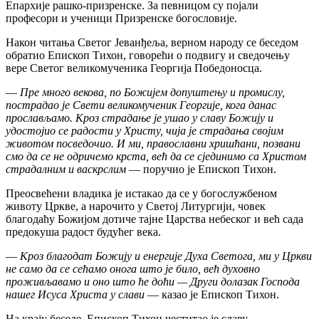
Епархије рашко-призренске. За певницом су појали
професори и ученици Призренске богословије.
Након читања Светог Јеванђеља, верном народу се беседом
обратио Епископ Тихон, говорећи о подвигу и сведочењу
вере Светог великомученика Георгија Победоносца.
—
Пре много векова, по Божијем допуштењу и промислу,
пострадао је Свети великомученик Георгије, кога данас
прослављамо. Кроз страдање је ушао у славу Божију и
удостојио се радости у Христу, чија је страдања својим
животом посведочио. И ми, православни хришћани, позвани
смо да се не одричемо крста, већ да се сјединимо са Христом
страдалним и васкрслим
— поручио је Епископ Тихон.
Преосвећени владика је истакао да се у богослужбеном
животу Цркве, а нарочито у Светој Литургији, човек
благодаћу Божијом дотиче тајне Царства небеског и већ сада
предокуша радост будућег века.
—
Кроз благодат Божију и енергије Духа Светога, ми у Цркви
не само да се сећамо онога што је било, већ духовно
проживљавамо и оно што ће доћи — Други долазак Господа
нашег Исуса Христа у слави
— казао је Епископ Тихон.
На крају беседе, Епископ Тихон честитао је славу