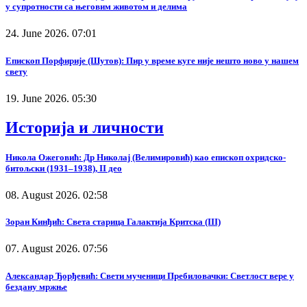
у супротности са његовим животом и делима
24. June 2026. 07:01
Епископ Порфирије (Шутов): Пир у време куге није нешто ново у нашем
свету
19. June 2026. 05:30
Историја и личности
Никола Ожеговић: Др Николај (Велимировић) као епископ охридско-
битољски (1931–1938), II део
08. August 2026. 02:58
Зоран Кинђић: Света старица Галактија Критска (III)
07. August 2026. 07:56
Александар Ђорђевић: Свети мученици Пребиловачки: Светлост вере у
бездану мржње