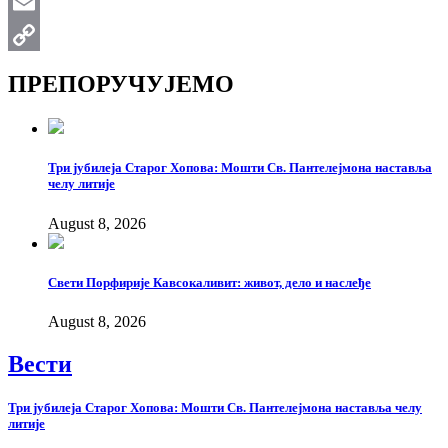
WhatsApp
Email
Copy
ПРЕПОРУЧУЈЕМО
Link
Три јубилеја Старог Хопова: Мошти Св. Пантелејмона наставља
челу литије
August 8, 2026
Свети Порфирије Кавсокаливит: живот, дело и наслеђе
August 8, 2026
Вести
Три јубилеја Старог Хопова: Мошти Св. Пантелејмона наставља челу
литије