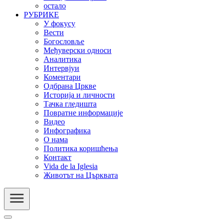
остало
РУБРИКЕ
У фокусу
Вести
Богословље
Међуверски односи
Аналитика
Интервјуи
Коментари
Одбрана Цркве
Историја и личности
Тачка гледишта
Повратне информације
Видео
Инфографика
О нама
Политика коришћења
Контакт
Vida de la Iglesia
Животът на Църквата