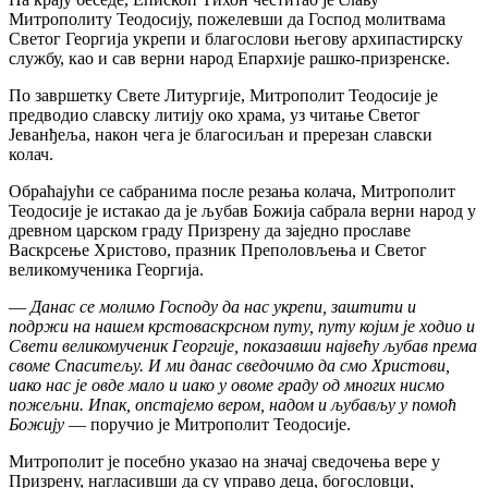
Митрополиту Теодосију, пожелевши да Господ молитвама
Светог Георгија укрепи и благослови његову архипастирску
службу, као и сав верни народ Епархије рашко-призренске.
По завршетку Свете Литургије, Митрополит Теодосије је
предводио славску литију око храма, уз читање Светог
Јеванђеља, након чега је благосиљан и пререзан славски
колач.
Обраћајући се сабранима после резања колача, Митрополит
Теодосије је истакао да је љубав Божија сабрала верни народ у
древном царском граду Призрену да заједно прославе
Васкрсење Христово, празник Преполовљења и Светог
великомученика Георгија.
—
Данас се молимо Господу да нас укрепи, заштити и
подржи на нашем крстоваскрсном путу, путу којим је ходио и
Свети великомученик Георгије, показавши највећу љубав према
своме Спаситељу. И ми данас сведочимо да смо Христови,
иако нас је овде мало и иако у овоме граду од многих нисмо
пожељни. Ипак, опстајемо вером, надом и љубављу у помоћ
Божију
— поручио је Митрополит Теодосије.
Митрополит је посебно указао на значај сведочења вере у
Призрену, нагласивши да су управо деца, богословци,