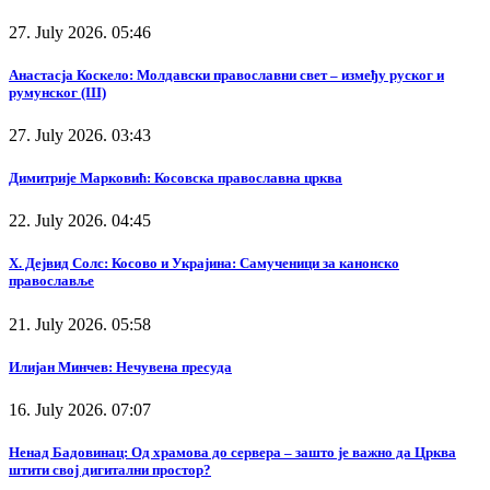
27. July 2026. 05:46
Анастасја Коскело: Молдавски православни свет – између руског и
румунског (III)
27. July 2026. 03:43
Димитрије Марковић: Косовска православна црква
22. July 2026. 04:45
Х. Дејвид Солс: Косово и Украјина: Самученици за канонско
православље
21. July 2026. 05:58
Илијан Минчев: Нечувена пресуда
16. July 2026. 07:07
Ненад Бадовинац: Од храмова до сервера – зашто је важно да Црква
штити свој дигитални простор?