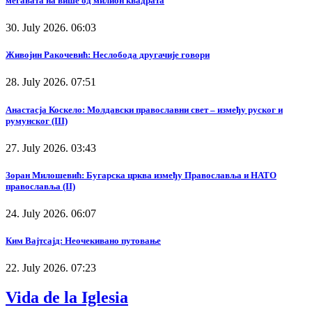
мегавата на више од милион квадрата
30. July 2026. 06:03
Живојин Ракочевић: Неслобода другачије говори
28. July 2026. 07:51
Анастасја Коскело: Молдавски православни свет – између руског и
румунског (III)
27. July 2026. 03:43
Зоран Милошевић: Бугарска црква између Православља и НАТО
православља (II)
24. July 2026. 06:07
Ким Вајтсајд: Неочекивано путовање
22. July 2026. 07:23
Vida de la Iglesia