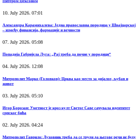
Питером Џексоном
10. July 2026. 07:01
Александра Карамихалева: Једна православна породица у Швајцарској
– између финансија, фармације и вечности
07. July 2026. 05:08
Попадија Габријела Луга: „Рај треба да почне у породици“
04. July 2026. 12:08
Митрополит Марко (Головков): Црква као место за дијалог, љубав и
живот
03. July 2026. 05:10
Игор Борозан: Уметност је кроз култ Светог Саве сачувала идентитет
српског бића
02. July 2026. 04:24
Митрополит Гаврило: Духовник треба да се труди да његове речи не буду