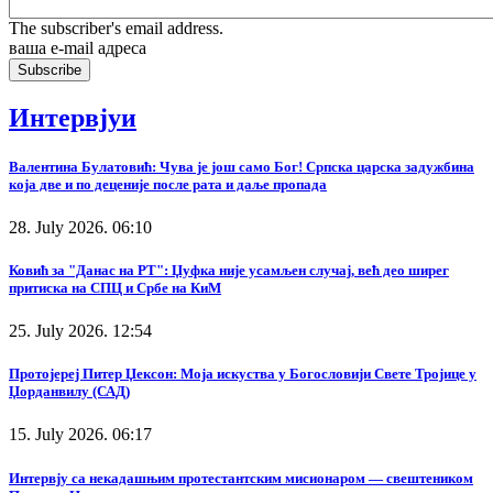
The subscriber's email address.
ваша е-mail адреса
Интервјуи
Валентина Булатовић: Чува је још само Бог! Српска царска задужбина
која две и по деценије после рата и даље пропада
28. July 2026. 06:10
Ковић за "Данас на РТ": Џуфка није усамљен случај, већ део ширег
притиска на СПЦ и Србе на КиМ
25. July 2026. 12:54
Протојереј Питер Џексон: Моја искуства у Богословији Свете Тројице у
Џорданвилу (САД)
15. July 2026. 06:17
Интервју са некадашњим протестантским мисионаром — свештеником