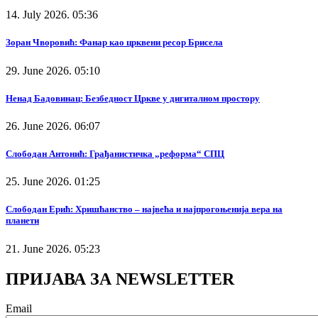
14. July 2026. 05:36
Зоран Чворовић: Фанар као црквени ресор Брисела
29. June 2026. 05:10
Ненад Бадовинац: Безбедност Цркве у дигиталном простору
26. June 2026. 06:07
Слободан Антонић: Грађанистичка „реформа“ СПЦ
25. June 2026. 01:25
Слободан Ерић: Хришћанство – највећа и најпрогоњенија вера на
планети
21. June 2026. 05:23
ПРИЈАВА ЗА NEWSLETTER
Email