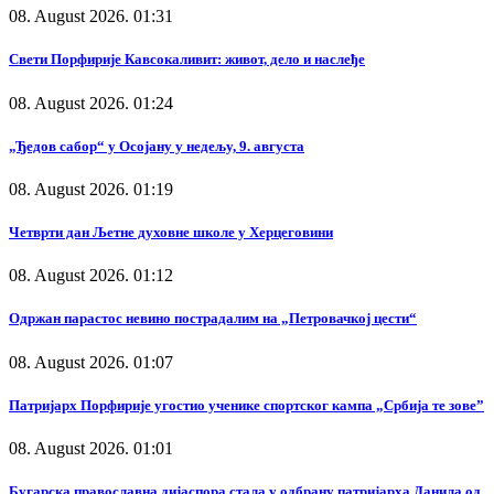
08. August 2026. 01:31
Свети Порфирије Кавсокаливит: живот, дело и наслеђе
08. August 2026. 01:24
„Ђедов сабор“ у Осојану у недељу, 9. августа
08. August 2026. 01:19
Четврти дан Љетне духовне школе у Херцеговини
08. August 2026. 01:12
Одржан парастос невино пострадалим на „Петровачкој цести“
08. August 2026. 01:07
Патријарх Порфирије угостио ученике спортског кампа „Србија те зове”
08. August 2026. 01:01
Бугарска православна дијаспора стала у одбрану патријарха Данила од