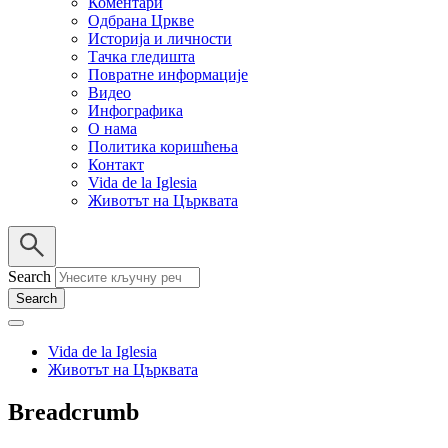
Коментари
Одбрана Цркве
Историја и личности
Тачка гледишта
Повратне информације
Видео
Инфографика
О нама
Политика коришћења
Контакт
Vida de la Iglesia
Животът на Църквата
Search
Vida de la Iglesia
Животът на Църквата
Breadcrumb