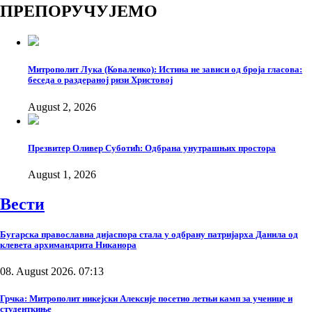
ПРЕПОРУЧУЈЕМО
Митрополит Лука (Коваленко): Истина не зависи од броја гласова:
беседа о раздераној ризи Христовој
August 2, 2026
Презвитер Оливер Суботић: Одбрана унутрашњих простора
August 1, 2026
Вести
Бугарска православна дијаспора стала у одбрану патријарха Данила од
клевета архимандрита Никанора
08. August 2026. 07:13
Грчка: Митрополит никејски Алексије посетио летњи камп за ученице и
студенткиње