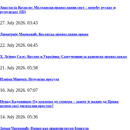
Анастасја Коскело: Молдавски православни свет – између руског и
румунског (III)
27. July 2026. 03:43
Димитрије Марковић: Косовска православна црква
22. July 2026. 04:45
Х. Дејвид Солс: Косово и Украјина: Самученици за канонско православље
21. July 2026. 05:58
Илијан Минчев: Нечувена пресуда
16. July 2026. 07:07
Ненад Бадовинац: Од храмова до сервера – зашто је важно да Црква
штити свој дигитални простор?
14. July 2026. 05:36
Зоран Чворовић: Фанар као црквени ресор Брисела