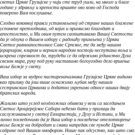
светих Цркве Грузијске у чији сте труд ушли, на многе и благе
године у здрављу и крепости вршите ово ново од Господа
поверено Вам послушање.
Сходно вековној пракси установљеној од стране наших блажене
успомене претходника, од којих и примисмо благодат и
апостолство, и Ми овим путем саопштавамо Вашој Светости
да је одлука о Вашем избору с радошћу примљена у Цркви
Светог равноапостолног Саве Српског, те да међу нашом
јерархијом, клиром и верним народом постоји неспутана воља и
искрена спремност да, трудећи се да одржимо јединство Духа
свезом мира, руку под руку наставимо богоугодно дело вршења
воље Божје у свету.
Ваш избор за мудрог пастиреначалника Грузијске Цркве видимо
као прилику да још више оснажимо љубав међу нашим
сестринским Црквама и додатно укрепимо односе наших двају
братских народа.
Жалимо што услед неодложних обавеза у вези са заседањем
Светог Архијерејског Сабора нећемо бити у прилици да
саслуживањем у светој Евхаристији, у Духу и Истини, и Ми
лично посведочимо да је Ваш избор и посвећење отелотворење
воље Божје на добробит и сваки напредак све пуноће Цркве
сабране под Вашим омофором. Наше пак одсуство, као што смо