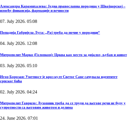
Александра Карамихалева: Једна православна породица у Швајцарској –
између финансија, фармације и вечности
07. July 2026. 05:08
Попадија Габријела Луга: „Рај треба да почне у породици“
04. July 2026. 12:08
Митрополит Марко (Головков): Црква као место за дијалог, љубав и живот
03. July 2026. 05:10
Игор Борозан: Уметност је кроз култ Светог Саве сачувала идентитет
српског бића
02. July 2026. 04:24
Митрополит Гаврило: Духовник треба да се труди да његове речи не буду у
супротности са његовим животом и делима
24. June 2026. 07:01