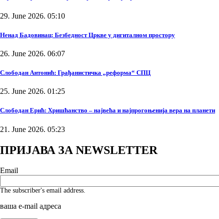
29. June 2026. 05:10
Ненад Бадовинац: Безбедност Цркве у дигиталном простору
26. June 2026. 06:07
Слободан Антонић: Грађанистичка „реформа“ СПЦ
25. June 2026. 01:25
Слободан Ерић: Хришћанство – највећа и најпрогоњенија вера на планети
21. June 2026. 05:23
ПРИЈАВА ЗА NEWSLETTER
Email
The subscriber's email address.
ваша е-mail адреса