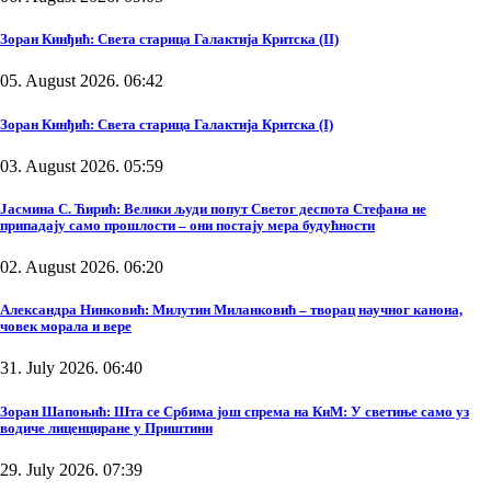
Зоран Кинђић: Света старица Галактија Критска (II)
05. August 2026. 06:42
Зоран Кинђић: Света старица Галактија Критска (I)
03. August 2026. 05:59
Јасмина С. Ћирић: Велики људи попут Светог деспота Стефана не
припадају само прошлости – они постају мера будућности
02. August 2026. 06:20
Александра Нинковић: Милутин Миланковић – творац научног канона,
човек морала и вере
31. July 2026. 06:40
Зоран Шапоњић: Шта се Србима још спрема на КиМ: У светиње само уз
водиче лиценциране у Приштини
29. July 2026. 07:39