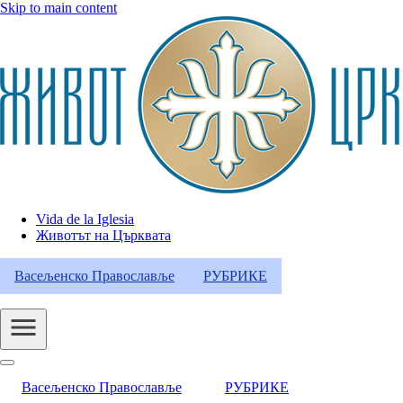
Skip to main content
Vida de la Iglesia
Животът на Църквата
Header
Category
Васељенско Православље
РУБРИКЕ
Menu
Васељенско Православље
РУБРИКЕ