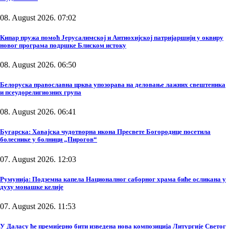
08. August 2026. 07:02
Кипар пружа помоћ Јерусалимској и Антиохијској патријаршији у оквиру
новог програма подршке Блиском истоку
08. August 2026. 06:50
Белоруска православна црква упозорава на деловање лажних свештеника
и псеудорелигиозних група
08. August 2026. 06:41
Бугарска: Хавајска чудотворна икона Пресвете Богородице посетила
болеснике у болници „Пирогов“
07. August 2026. 12:03
Румунија: Подземна капела Националног саборног храма биће осликана у
духу монашке келије
07. August 2026. 11:53
У Даласу ће премијерно бити изведена нова композиција Литургије Светог