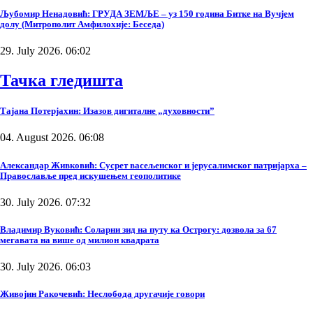
Љубомир Ненадовић: ГРУДА ЗЕМЉЕ – уз 150 година Битке на Вучјем
долу (Митрополит Амфилохије: Беседа)
29. July 2026. 06:02
Тачка гледишта
Тајана Потерјахин: Изазов дигиталне „духовности”
04. August 2026. 06:08
Александар Живковић: Сусрет васељенског и јерусалимског патријарха –
Православље пред искушењем геополитике
30. July 2026. 07:32
Владимир Вуковић: Соларни зид на путу ка Острогу: дозвола за 67
мегавата на више од милион квадрата
30. July 2026. 06:03
Живојин Ракочевић: Неслобода другачије говори