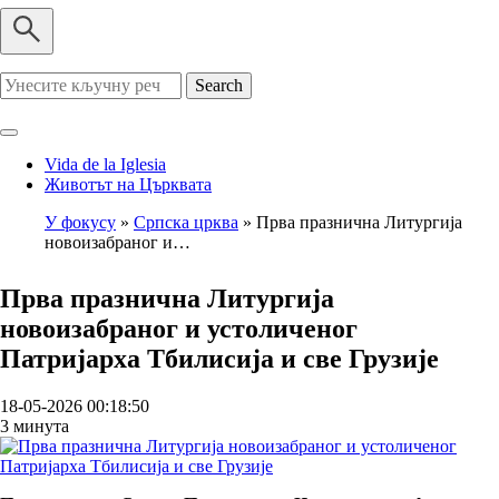
Search
Vida de la Iglesia
Животът на Църквата
У фокусу
Српска црква
Прва празнична Литургија
новоизабраног и…
Breadcrumb
Прва празнична Литургија
новоизабраног и устоличеног
Патријарха Тбилисија и све Грузије
18-05-2026 00:18:50
3 минута