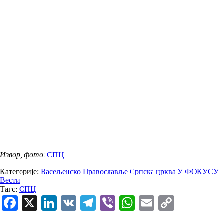
Извор, фото
:
СПЦ
Категорије:
Васељенско Православље
Српска црква
У ФОКУСУ
Вести
Тагс:
СПЦ
Facebook
X
LinkedIn
VK
Telegram
Viber
WhatsApp
Email
Copy
Link