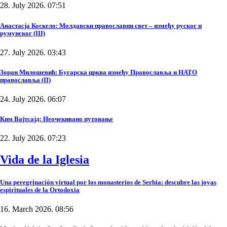
28. July 2026. 07:51
Анастасја Коскело: Молдавски православни свет – између руског и
румунског (III)
27. July 2026. 03:43
Зоран Милошевић: Бугарска црква између Православља и НАТО
православља (II)
24. July 2026. 06:07
Ким Вајтсајд: Неочекивано путовање
22. July 2026. 07:23
Vida de la Iglesia
Una peregrinación virtual por los monasterios de Serbia: descubre las joyas
espirituales de la Ortodoxia
16. March 2026. 08:56