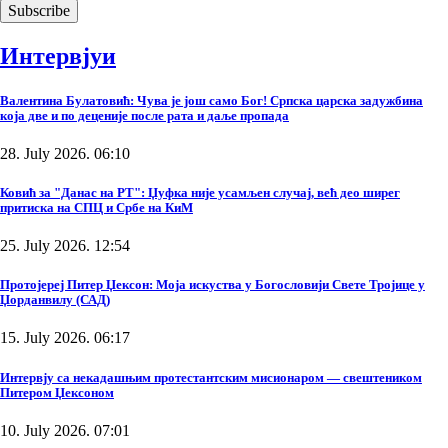
Интервјуи
Валентина Булатовић: Чува је још само Бог! Српска царска задужбина
која две и по деценије после рата и даље пропада
28. July 2026. 06:10
Ковић за "Данас на РТ": Џуфка није усамљен случај, већ део ширег
притиска на СПЦ и Србе на КиМ
25. July 2026. 12:54
Протојереј Питер Џексон: Моја искуства у Богословији Свете Тројице у
Џорданвилу (САД)
15. July 2026. 06:17
Интервју са некадашњим протестантским мисионаром — свештеником
Питером Џексоном
10. July 2026. 07:01