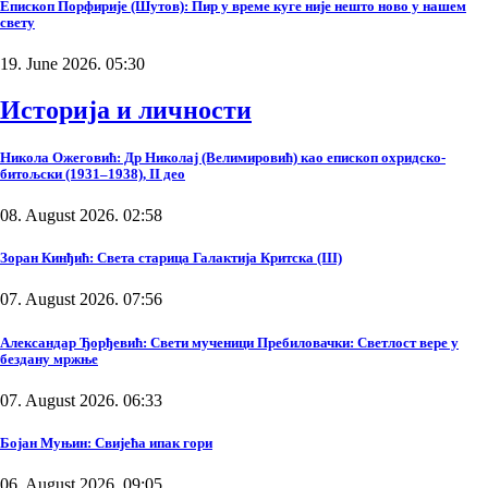
Епископ Порфирије (Шутов): Пир у време куге није нешто ново у нашем
свету
19. June 2026. 05:30
Историја и личности
Никола Ожеговић: Др Николај (Велимировић) као епископ охридско-
битољски (1931–1938), II део
08. August 2026. 02:58
Зоран Кинђић: Света старица Галактија Критска (III)
07. August 2026. 07:56
Александар Ђорђевић: Свети мученици Пребиловачки: Светлост вере у
бездану мржње
07. August 2026. 06:33
Бојан Муњин: Свијећа ипак гори
06. August 2026. 09:05