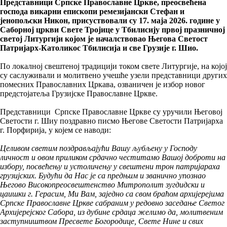
Представници Српске Православне Цркве, преосвећена
господа викарни епископи ремезијански Стефан и
јенопољски Никон, присуствовали су 17. маја 2026. године у
Саборној цркви Свете Тројице у Тбилисију првој празничној
светој Литургији којом је началствовао Његова Светост
Патријарх-Католикос Тбилисија и све Грузије г. Шио.
По локалној свештеној традицији током свете Литургије, на којој
су саслуживали и молитвено учешће узели представници других
помесних Православних Цркава, озваничен је избор новог
предстојатеља Грузијске Православне Цркве.
Представници Српске Православне Цркве су уручили Његовој
Светости г. Шиу поздравно писмо Његове Светости Патријарха
г. Порфирија, у којем се наводи:
Целивом светим поздрављајући Вашу љубљену у Господу
личност и овом приликом срдачно честитамо Вашој доброти на
избору, посвећењу и устоличењу у свештени трон патријараха
грузијских. Будући да Нас је са предњим и званично упознао
Његово Високопреосвештенство Митрополит зугдидски и
цаишки г. Герасим, Ми Вам, заједно са свом браћом архијерејима
Српске Православне Цркве сабраним у редовно заседање Светог
Архијерејског Сабора, из дубине срдаца желимо да, молитвеним
заступништвом Пресвете Богородице, Свете Нине и свих