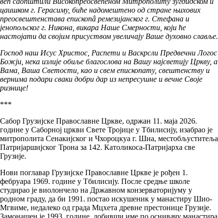
већ саопштили Високопреосвећеном Митрополиту зугдидском и
цаишком г. Герасиму, биће надомештено од стране њихових
преосвештенстава епископâ ремезијанског г. Стефана и
јенопољског г. Никона, викара Наше Смерности, који ће
настојати да својим присуством увеличају Ваше духовно славље.
Господ наш Исус Христос, Распети и Васкрсли Предвечни Логос
Божји, нека излије обиље благослова на Вашу најсветију Цркву, а
Вама, Ваша Светости, као и свем епископату, свештенству и
вернима подари сваки добри дар из непресушне и вечне Своје
ризнице!
***
Сабор Грузијске Православне Цркве, одржан 11. маја 2026.
године у Саборној цркви Свете Тројице у Тбилисију, изабрао је
митрополита Сенакијског и Чхороцкуа г. Шиа, местобљуститеља
Патријаршијског Трона за 142. Католикоса-Патријарха све
Грузије.
Нови поглавар Грузијске Православне Цркве је рођен 1.
фебруара 1969. године у Тбилисију. После средње школе
студирао је виолончело на Државном конзерваторијуму у
родном граду, да би 1991. постао искушеник у манастиру Шио-
Мгвиме, недалеко од града Мцхета древне престонице Грузије.
Замонашен је 1993. године, добивши име по оснивачу манaстира