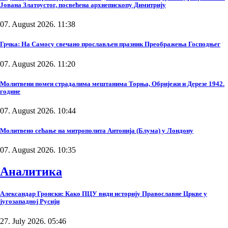
Јована Златоустог, посвећена архиепископу Димитрију
07. August 2026. 11:38
Грчка: На Самосу свечано прослављен празник Преображења Господњег
07. August 2026. 11:20
Молитвени помен страдалима мештанима Торња, Обријежи и Дерезе 1942.
године
07. August 2026. 10:44
Молитвено сећање на митрополита Антонија (Блума) у Лондону
07. August 2026. 10:35
Аналитика
Александар Гронски: Како ПЦУ види историју Православне Цркве у
југозападној Русији
27. July 2026. 05:46